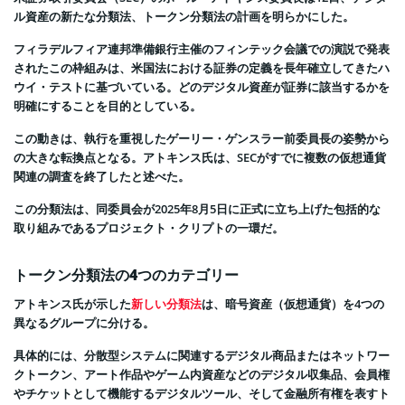
ル資産の新たな分類法、トークン分類法の計画を明らかにした。
フィラデルフィア連邦準備銀行主催のフィンテック会議での演説で発表
されたこの枠組みは、米国法における証券の定義を長年確立してきたハ
ウイ・テストに基づいている。どのデジタル資産が証券に該当するかを
明確にすることを目的としている。
この動きは、執行を重視したゲーリー・ゲンスラー前委員長の姿勢から
の大きな転換点となる。アトキンス氏は、SECがすでに複数の仮想通貨
関連の調査を終了したと述べた。
この分類法は、同委員会が2025年8月5日に正式に立ち上げた包括的な
取り組みであるプロジェクト・クリプトの一環だ。
トークン分類法の4つのカテゴリー
アトキンス氏が示した
新しい分類法
は、暗号資産（仮想通貨）を4つの
異なるグループに分ける。
具体的には、分散型システムに関連するデジタル商品またはネットワー
クトークン、アート作品やゲーム内資産などのデジタル収集品、会員権
やチケットとして機能するデジタルツール、そして金融所有権を表すト