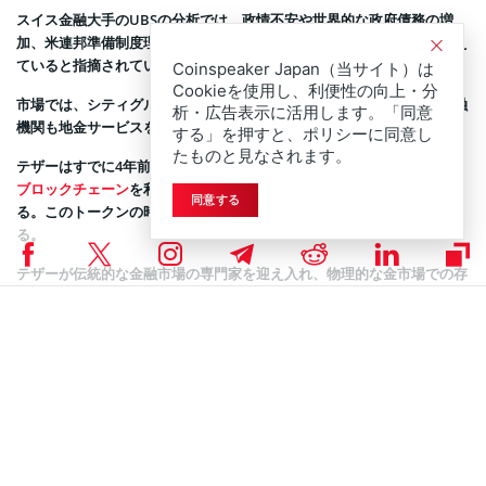
スイス金融大手のUBSの分析では、政情不安や世界的な政府債務の増
加、米連邦準備制度理事会による金融緩和への期待などが金価格を支え
ていると指摘されている。
Coinspeaker Japan（当サイト）は
Cookieを使用し、利便性の向上・分
市場では、シティグループやモルガン・スタンレーなどの伝統的な金融
析・広告表示に活用します。「同意
機関も地金サービスを拡大する動きを見せている。
する」を押すと、ポリシーに同意し
たものと見なされます。
テザーはすでに4年前、エルサルバドルの法律に基づき、イーサリアム
ブロックチェーン
を利用した、テザーゴールド（XAUT）を発行してい
同意する
る。このトークンの時価総額は15億ドルから21億ドルに達するとされ
る。
テザーが伝統的な金融市場の専門家を迎え入れ、物理的な金市場での存
在感を高める動きは、業界の大きな変化を象徴している。
Coinspeakerは公平で透明性の高い報道に努めていま
DISCLAIMER:
す。この記事は正確かつタイムリーな情報提供を目的としています
が、投資助言ではありません。市場状況は急速に変化するため、投資
判断の前に情報確認と専門家への相談を強く推奨します。