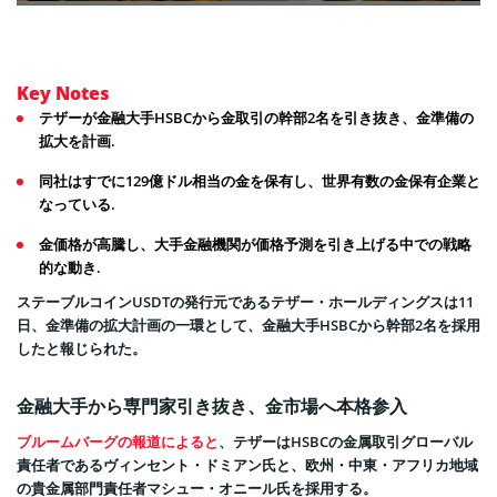
Key Notes
テザーが金融大手HSBCから金取引の幹部2名を引き抜き、金準備の
拡大を計画.
同社はすでに129億ドル相当の金を保有し、世界有数の金保有企業と
なっている.
金価格が高騰し、大手金融機関が価格予測を引き上げる中での戦略
的な動き.
ステーブルコインUSDTの発行元であるテザー・ホールディングスは11
日、金準備の拡大計画の一環として、金融大手HSBCから幹部2名を採用
したと報じられた。
金融大手から専門家引き抜き、金市場へ本格参入
ブルームバーグの報道によると
、テザーはHSBCの金属取引グローバル
責任者であるヴィンセント・ドミアン氏と、欧州・中東・アフリカ地域
の貴金属部門責任者マシュー・オニール氏を採用する。