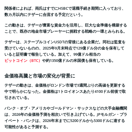
関係者によれば、両氏はすでにHSBCで退職手続き期間に入っており、
数カ月以内にテザーに合流する予定だという。
この動きは、テザーが豊富な資金力を活用し、巨大な金準備を構築する
ことで、既存の地金市場プレーヤーに挑戦する戦略の一環とみられる。
テザーは、ステーブルコインUSDTの背後にある企業だ。同社は監査を
受けていないものの、2025年9月末時点で129億ドル分の金を保有して
いると証明書で報告している。加えて、99億ドル相当の
ビットコイン（BTC）
や約1350億ドルの米国債も保有している。
金価格高騰と市場の変化が背景に
テザーの動きは、金価格がロンドン市場で3週間ぶりの高値を更新する
中で明らかになった。金価格は1トロイオンスあたり4100ドル前後で取
引されている。
バンク・オブ・アメリカやゴールドマン・サックスなどの大手金融機関
は、2026年の金価格予測を相次いで引き上げている。JPモルガン・プラ
イベート・バンクは、2026年末までに5200ドルから5300ドルに達する
可能性があると予測する。