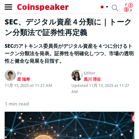
Coinspeaker
SEC、デジタル資産４分類に｜トーク
ン分類法で証券性再定義
SECのアトキンス委員長がデジタル資産を４つに分けるト
ークン分類法を発表。証券性を明確化しつつ、市場の透明
性と健全な発展を目指す。
By
Editor
星 瑞希
黒川 理佐
11月 13, 2025 at 11:21 AM
Updated
11月 13, 2025 at 11:27
AM
1 min read