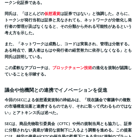
ークン化証券である。
同氏は、「ほとんどの
仮想通貨
は証券ではない」と強調した。さらに、
トークンが発行当初は証券と見なされても、ネットワークが分散化し発
行者の管理が及ばなくなると、その分類から外れる可能性があるという
考え方を示した。
また、「ネットワークは成熟し、コードは実装され、管理は分散する。
ある時点で、購入者はもはや発行者の経営努力に依存しなくなる」とも
同氏は説明している。
この柔軟なアプローチは、
ブロックチェーン技術
の進化を規制が認識し
ていることを示唆する。
議会や他機関との連携でイノベーションを促進
今回のSECによる仮想通貨規制の枠組みは、「現在議会で審議中の複数
の市場構造法案と連携するものであり、それに取って代わるものではな
い」とアトキンス氏は述べた。
SECは、商品先物取引委員会（CFTC）や州の規制当局とも協力し、証券
に分類されない資産が適切な規制下に入るよう調整を進める。この提案
には、特定の資産がCFTCや州当局の監督下にある非SEC規制のプラット