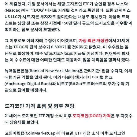
에 제출했다. 개정 문서에서는 해당 도지코인 ETF가 승인될 경우 나스닥
(Nasdaq)에서 ‘TDOG’ 티커로 거래될 것이라고 확인됐다. 또한 21셰어스
US LLC가 시드 자본 투자자로 참여한다는 내용도 명시됐다. 아울러 트러
스트는 상장 전 또는 상장 시점에 150만 달러 규모의 도지코인을 매수할 계
획이라는 점도 문서에 포함됐다.
그 이후로도 여러 차례 수정이 이어졌으며,
가장 최근 개정안
에서 21셰어
스는 TDOG의 관리 보수가 0.50%가 될 것이라고 밝혔다. 이 수수료는 일
단위로 발생하며, 매주 말 도지코인으로 지급될 예정이다. 현재까지 회사
는 이 수수료에 대한 어떠한 면제도 제공하지 않을 계획임을 명확히 했다.
뉴욕멜론은행(Bank of New York Mellon)은 관리기관, 현금 수탁자, 이체
대행기관 역할을 맡게 된다. 이와 더불어 앵커리지 디지털 뱅크
(Anchorage Digital Bank)와 비트고(BitGo)도 트러스트의 추가 수탁 기
관으로 참여할 예정이다.
도지코인 가격 흐름 및 향후 전망
21셰어스 도지코인 ETF 개정 소식 이후
도지코인(DOGE) 가격
은 두 자릿수
대 상승세를 보였다.
코인마켓캡(CoinMarketCap)에 따르면, ETF 개정 소식 이후 도지코인