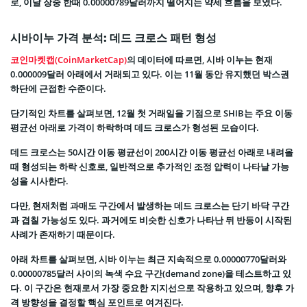
로, 이날 장중 한때 0.00000789달러까지 떨어지는 약세 흐름을 보였다.
시바이누 가격 분석: 데드 크로스 패턴 형성
코인마켓캡(CoinMarketCap)
의 데이터에 따르면, 시바 이누는 현재
0.000009달러 아래에서 거래되고 있다. 이는 11월 동안 유지했던 박스권
하단에 근접한 수준이다.
단기적인 차트를 살펴보면, 12월 첫 거래일을 기점으로 SHIB는 주요 이동
평균선 아래로 가격이 하락하며 데드 크로스가 형성된 모습이다.
데드 크로스는 50시간 이동 평균선이 200시간 이동 평균선 아래로 내려올
때 형성되는 하락 신호로, 일반적으로 추가적인 조정 압력이 나타날 가능
성을 시사한다.
다만, 현재처럼 과매도 구간에서 발생하는 데드 크로스는 단기 바닥 구간
과 겹칠 가능성도 있다. 과거에도 비슷한 신호가 나타난 뒤 반등이 시작된
사례가 존재하기 때문이다.
아래 차트를 살펴보면, 시바 이누는 최근 지속적으로 0.00000770달러와
0.00000785달러 사이의 녹색 수요 구간(demand zone)을 테스트하고 있
다. 이 구간은 현재로서 가장 중요한 지지선으로 작용하고 있으며, 향후 가
격 방향성을 결정할 핵심 포인트로 여겨진다.