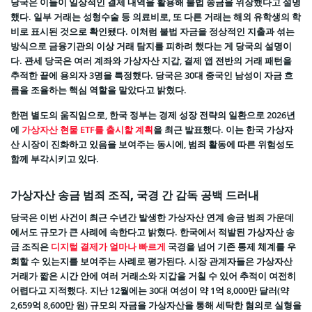
당국은 이들이 일상적인 결제 내역을 활용해 불법 송금을 위장했다고 설명
했다. 일부 거래는 성형수술 등 의료비로, 또 다른 거래는 해외 유학생의 학
비로 표시된 것으로 확인됐다. 이처럼 불법 자금을 정상적인 지출과 섞는
방식으로 금융기관의 이상 거래 탐지를 피하려 했다는 게 당국의 설명이
다. 관세 당국은 여러 계좌와 가상자산 지갑, 결제 앱 전반의 거래 패턴을
추적한 끝에 용의자 3명을 특정했다. 당국은 30대 중국인 남성이 자금 흐
름을 조율하는 핵심 역할을 맡았다고 밝혔다.
한편 별도의 움직임으로, 한국 정부는 경제 성장 전략의 일환으로 2026년
에
가상자산 현물 ETF를 출시할 계획
을 최근 발표했다. 이는 한국 가상자
산 시장이 진화하고 있음을 보여주는 동시에, 범죄 활동에 따른 위험성도
함께 부각시키고 있다.
가상자산 송금 범죄 조직, 국경 간 감독 공백 드러내
당국은 이번 사건이 최근 수년간 발생한 가상자산 연계 송금 범죄 가운데
에서도 규모가 큰 사례에 속한다고 밝혔다. 한국에서 적발된 가상자산 송
금 조직은
디지털 결제가 얼마나 빠르게
국경을 넘어 기존 통제 체계를 우
회할 수 있는지를 보여주는 사례로 평가된다. 시장 관계자들은 가상자산
거래가 짧은 시간 안에 여러 거래소와 지갑을 거칠 수 있어 추적이 여전히
어렵다고 지적했다. 지난 12월에는 30대 여성이 약 1억 8,000만 달러(약
2,659억 8,600만 원) 규모의 자금을 가상자산을 통해 세탁한 혐의로 실형을