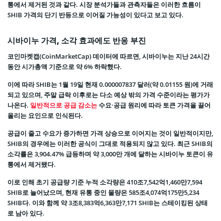
통에서 제거된 것과 같다. 시장 분석가들과 관측자들은 이러한 흐름이
SHIB 가격의 단기 반등으로 이어질 가능성이 있다고 보고 있다.
시바이누 가격, 소각 효과에도 반응 부진
코인마켓캡(CoinMarketCap) 데이터에 따르면, 시바이누는 지난 24시간
동안 시가총액 기준으로 약 6% 하락했다.
이에 따라 SHIB는 1월 19일 현재 0.000007837 달러(약 0.01155 원)에 거래
되고 있으며, 주말 급락 이후로는 다소 예상 밖의 가격 수준이라는 평가가
나온다.
일반적으로 공급 감소는
수요·공급 원리에 따라 토큰 가격을 끌어
올리는 요인으로 인식된다.
공급이 줄고 수요가 증가하면 가격 상승으로 이어지는 것이 일반적이지만,
SHIB의 경우에는 이러한 공식이 그대로 적용되지 않고 있다. 최근 SHIB의
소각률은 3,904.47% 급등하며 약 3,000만 개에 달하는 시바이누 토큰이 유
통에서 제거됐다.
이로 인해 초기 공급량 기준 누적 소각량은 410조7,542억1,460만7,594
SHIB로 늘어났으며, 현재 유통 중인 물량은 585조4,074억175만5,234
SHIB다. 이와 함께 약 3조8,383억6,363만7,171 SHIB는 스테이킹된 상태
로 남아 있다.