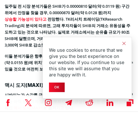
일주일 전 시장 분석가들은 SHIB가 0.00000810 달러(약 0.0119 원) 구간
위에서 안정을 찾을 경우, 0.00000870 달러(약 0.0128 원)까지
상승할 가능성이 있다고
전망했다. TK리서치 트레이딩(TKResearch
Trading)의 분석에 따르면, 고래 투자자들이 SHIB의 거래소 유동성을 주
도하고 있는 것으로 나타났다. 실제로 거래소에서는 순유출 규모가 80조
SHIB에 달했으며, 거래소 보유 잔고는 370조 3,000억 SHIB에서 290조
3,000억 SHIB로 감소했다.
We use cookies to ensure that we
이들 분석가들은 향후 가격 상승이 이어질 경우, SHIB가 0.00001054 달러
give you the best experience on
our website. If you continue to use
(약 0.0155 원)에 위치한 200일 지수이동평균선(EMA)을 향한 경로를 열 수
this site we will assume that you
있을 것으로 여전히 보고 있다.
are happy with it.
맥시 도지(MAXI) 프리세일, 시장의 주목 받아
OK
시바이누가 소각률 급등에도 불구하고 뚜렷한 가격 반응을 보이지 않은 이
유는 아직 명확하지 않지만, 투자자들의 관심은 또 다른 견종 테마 암호화
폐인
맥시 도지(MAXI)
로 옮겨가고 있다.
맥시 도지는 최근 빠르게 인지도를 높이며 주목을 받고 있고, 2026년 가장
기대되는
암호화폐 프리세일 프로젝트
반열에 성공적으로 진입했다. 투자
자들은 이 신규 프로젝트의 긍정적인 모멘텀에 주목하고 있으며, 짧은 기