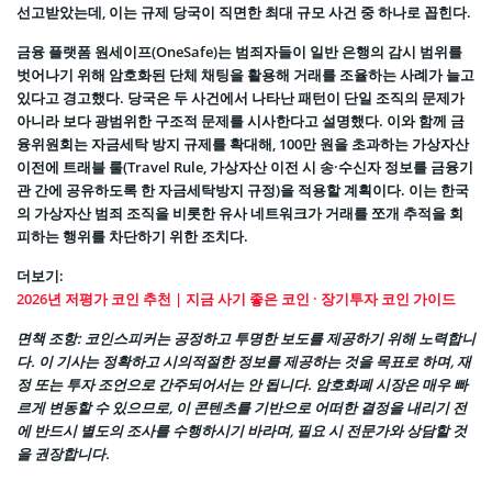
선고받았는데, 이는 규제 당국이 직면한 최대 규모 사건 중 하나로 꼽힌다.
금융 플랫폼 원세이프(OneSafe)는 범죄자들이 일반 은행의 감시 범위를
벗어나기 위해 암호화된 단체 채팅을 활용해 거래를 조율하는 사례가 늘고
있다고 경고했다. 당국은 두 사건에서 나타난 패턴이 단일 조직의 문제가
아니라 보다 광범위한 구조적 문제를 시사한다고 설명했다. 이와 함께 금
융위원회는 자금세탁 방지 규제를 확대해, 100만 원을 초과하는 가상자산
이전에 트래블 룰(Travel Rule, 가상자산 이전 시 송·수신자 정보를 금융기
관 간에 공유하도록 한 자금세탁방지 규정)을 적용할 계획이다. 이는 한국
의 가상자산 범죄 조직을 비롯한 유사 네트워크가 거래를 쪼개 추적을 회
피하는 행위를 차단하기 위한 조치다.
더보기:
2026년 저평가 코인 추천 | 지금 사기 좋은 코인 · 장기투자 코인 가이드
면책 조항: 코인스피커는 공정하고 투명한 보도를 제공하기 위해 노력합니
다. 이 기사는 정확하고 시의적절한 정보를 제공하는 것을 목표로 하며, 재
정 또는 투자 조언으로 간주되어서는 안 됩니다. 암호화폐 시장은 매우 빠
르게 변동할 수 있으므로, 이 콘텐츠를 기반으로 어떠한 결정을 내리기 전
에 반드시 별도의 조사를 수행하시기 바라며, 필요 시 전문가와 상담할 것
을 권장합니다.