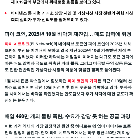
재 0.19달러 부근에서 위태로운 흐름을 보이고 있다.
바이낸스 등 대형 거래소 상장 지연 및 가상자산 시장 전반의 위험 자산
회피 심리가 투자 신뢰도를 떨어뜨리고 있다.
파이 코인, 2025년 10월 바닥권 재진입… 매도 압력에 휘청
파이 네트워크
(Pi Network)의 네이티브 토큰인 파이 코인이 2026년 새해
초반의 부진을 이겨내지 못하고 결국 지난 2025년 10월 기록했던 저점 부
근까지 밀려났다. 이러한 하락세는 매일같이 이어지는 대규모 토큰 언락에
따른 매도 압력과 극도로 위축된 거래 활동, 그리고 미국발 무역 갈등 등으
로 인한 전반적인 가상자산 시장의 역풍이 맞물린 결과로 풀이된다.
1월 내내 좁은 박스권에서 횡보하던
파이 코인의 가격
은 최근 0.19달러 선
아래로 떨어지며 작년 10월 저점 이후 최저 수준을 기록하고 있다. 투자자
들 사이에서는 바닥을 확인했다는 안도감보다 추가 하락에 대한 공포가 확
산되는 분위기다.
매일 460만 개의 물량 폭탄, 수요가 감당 못 하는 공급 과잉
이번 가격 약세의 가장 결정적인 원인 중 하나로는 쉼 없이 이어지는 토큰
언락 일정이 꼽힌다. 현재 파이 네트워크에서는 하루 평균 460만 개 이상