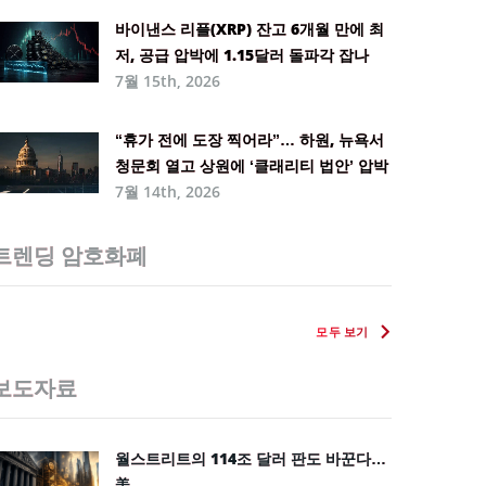
바이낸스 리플(XRP) 잔고 6개월 만에 최
저, 공급 압박에 1.15달러 돌파각 잡나
7월 15th, 2026
“휴가 전에 도장 찍어라”… 하원, 뉴욕서
청문회 열고 상원에 ‘클래리티 법안’ 압박
7월 14th, 2026
트렌딩 암호화폐
모두 보기
보도자료
월스트리트의 114조 달러 판도 바꾼다…
美 ...