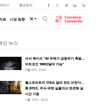
의하기
홍보문의
Currency
자료
시장 동향
Converter
최신 뉴스
아서 헤이즈 “AI 부채가 금융위기 촉발…
비트코인 100만달러 가능”
8월 6th, 2026
월스트리트의 114조 달러 판도 바꾼다…
美 DTCC, 주식·국채 실물자산 토큰화 실
시간 가동
7월 16th, 2026