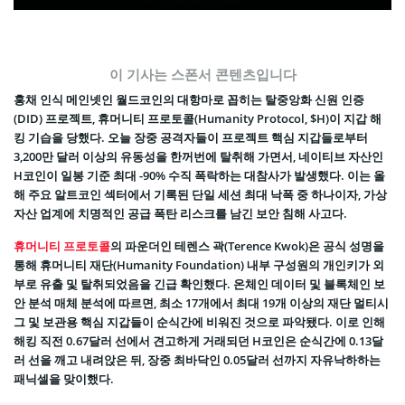
이 기사는 스폰서 콘텐츠입니다
홍채 인식 메인넷인 월드코인의 대항마로 꼽히는 탈중앙화 신원 인증
(DID) 프로젝트, 휴머니티 프로토콜(Humanity Protocol, $H)이 지갑 해
킹 기습을 당했다. 오늘 장중 공격자들이 프로젝트 핵심 지갑들로부터
3,200만 달러 이상의 유동성을 한꺼번에 탈취해 가면서, 네이티브 자산인
H코인이 일봉 기준 최대 -90% 수직 폭락하는 대참사가 발생했다. 이는 올
해 주요 알트코인 섹터에서 기록된 단일 세션 최대 낙폭 중 하나이자, 가상
자산 업계에 치명적인 공급 폭탄 리스크를 남긴 보안 침해 사고다.
휴머니티 프로토콜
의 파운더인 테렌스 곽(Terence Kwok)은 공식 성명을
통해 휴머니티 재단(Humanity Foundation) 내부 구성원의 개인키가 외
부로 유출 및 탈취되었음을 긴급 확인했다. 온체인 데이터 및 블록체인 보
안 분석 매체 분석에 따르면, 최소 17개에서 최대 19개 이상의 재단 멀티시
그 및 보관용 핵심 지갑들이 순식간에 비워진 것으로 파악됐다. 이로 인해
해킹 직전 0.67달러 선에서 견고하게 거래되던 H코인은 순식간에 0.13달
러 선을 깨고 내려앉은 뒤, 장중 최바닥인 0.05달러 선까지 자유낙하하는
패닉셀을 맞이했다.