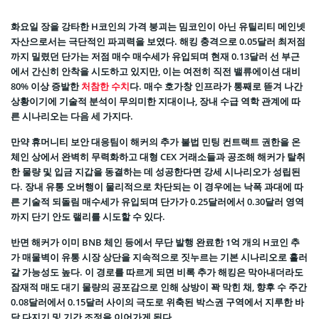
화요일 장을 강타한 H코인의 가격 붕괴는 밈코인이 아닌 유틸리티 메인넷
자산으로서는 극단적인 파괴력을 보였다. 해킹 충격으로 0.05달러 최저점
까지 밀렸던 단가는 저점 매수 매수세가 유입되며 현재 0.13달러 선 부근
에서 간신히 안착을 시도하고 있지만, 이는 여전히 직전 밸류에이션 대비
80% 이상 증발한
처참한 수치
다. 매수 호가창 인프라가 통째로 뜯겨 나간
상황이기에 기술적 분석이 무의미한 지대이나, 장내 수급 역학 관계에 따
른 시나리오는 다음 세 가지다.
만약 휴머니티 보안 대응팀이 해커의 추가 불법 민팅 컨트랙트 권한을 온
체인 상에서 완벽히 무력화하고 대형 CEX 거래소들과 공조해 해커가 탈취
한 물량 및 입금 지갑을 동결하는 데 성공한다면 강세 시나리오가 성립된
다. 장내 유통 오버행이 물리적으로 차단되는 이 경우에는 낙폭 과대에 따
른 기술적 되돌림 매수세가 유입되며 단가가 0.25달러에서 0.30달러 영역
까지 단기 안도 랠리를 시도할 수 있다.
반면 해커가 이미 BNB 체인 등에서 무단 발행 완료한 1억 개의 H코인 추
가 매물벽이 유통 시장 상단을 지속적으로 짓누르는 기본 시나리오로 흘러
갈 가능성도 높다. 이 경로를 따르게 되면 비록 추가 해킹은 막아내더라도
잠재적 매도 대기 물량의 공포감으로 인해 상방이 꽉 막힌 채, 향후 수 주간
0.08달러에서 0.15달러 사이의 극도로 위축된 박스권 구역에서 지루한 바
닥 다지기 및 기간 조정을 이어가게 된다.