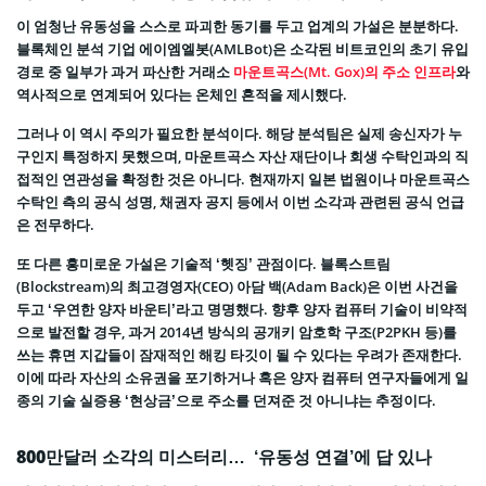
이 엄청난 유동성을 스스로 파괴한 동기를 두고 업계의 가설은 분분하다.
블록체인 분석 기업 에이엠엘봇(AMLBot)은 소각된 비트코인의 초기 유입
경로 중 일부가 과거 파산한 거래소
마운트곡스(Mt. Gox)의 주소 인프라
와
역사적으로 연계되어 있다는 온체인 흔적을 제시했다.
그러나 이 역시 주의가 필요한 분석이다. 해당 분석팀은 실제 송신자가 누
구인지 특정하지 못했으며, 마운트곡스 자산 재단이나 회생 수탁인과의 직
접적인 연관성을 확정한 것은 아니다. 현재까지 일본 법원이나 마운트곡스
수탁인 측의 공식 성명, 채권자 공지 등에서 이번 소각과 관련된 공식 언급
은 전무하다.
또 다른 흥미로운 가설은 기술적 ‘헷징’ 관점이다. 블록스트림
(Blockstream)의 최고경영자(CEO) 아담 백(Adam Back)은 이번 사건을
두고 ‘우연한 양자 바운티’라고 명명했다. 향후 양자 컴퓨터 기술이 비약적
으로 발전할 경우, 과거 2014년 방식의 공개키 암호학 구조(P2PKH 등)를
쓰는 휴면 지갑들이 잠재적인 해킹 타깃이 될 수 있다는 우려가 존재한다.
이에 따라 자산의 소유권을 포기하거나 혹은 양자 컴퓨터 연구자들에게 일
종의 기술 실증용 ‘현상금’으로 주소를 던져준 것 아니냐는 추정이다.
800만달러 소각의 미스터리… ‘유동성 연결’에 답 있나