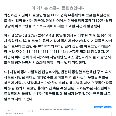
이 기사는 스폰서 콘텐츠입니다
가상자산 시장이 비트코인 현물 ETF의 연속 유출세와 매크로 불확실성으
로 하방 압력을 받는 와중에, 온체인 상에서 정체불명의 고래가 800만 달러
상당의 비트코인을 스스로 파괴해 버리는 기괴한 사건이 발생했다.
지난 월요일(5월 25일), 2014년 4월 10일에 생성된 이후 단 한 번도 움직이
지 않았던 5개의 비트코인 휴면 지갑이 동시에 깨어났다. 이 지갑들은 자신
들이 보유하고 있던 총 107 BTC(약 820만 달러 상당)를 비트코인의 대표적
인 소각 주소인 1111111111111111111114oLvT2로 일제히 전송했다. 온
체인 데이터 분석가 사니(Sani) 타임체인 인덱스 창립자가 이를 가장 먼저
포착해 공개하면서 암호화폐 커뮤니티는 발칵 뒤집혔다.
5개 지갑의 동시다발적인 전송 타이밍, 완전히 동일한 트랜잭션 구조, 의도
적으로 세팅된 락타임 매개변수를 고려할 때 이번 사건이 우연일 확률은
제로에 가깝다. 시장에서는 단순한 미스터리 해프닝을 넘어 오랫동안 잠들
어 있던 초기 비트코인 홀더(개인 혹은 특정 집단)나 자동화된 시스템이 네
트워크에서 돌이킬 수 없는 ‘영구적 퇴장’을 설계하고 있다는 구조적 시그
널로 해석하고 있다.