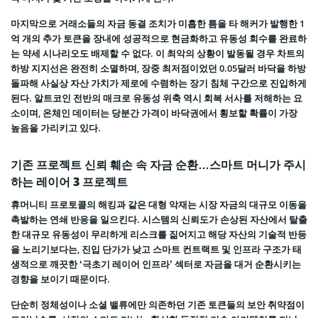
마지막으로 거래소들의 자금 동결 조치가 미흡한 틈을 타 해커가 발행한 1
억 개의 추가 토큰을 장내에 성공적으로 현금화하고 유동성 회수를 완료하
는 약세 시나리오도 배제할 수 없다. 이 최악의 상황이 발동될 경우 차트의
하방 지지선은 완전히 소멸하며, 장중 최저점이었던 0.05달러 바닥을 하방
돌파해 사실상 자산 가치가 제로에 수렴하는 장기 침체 구간으로 진입하게
된다. 알트코인 전반의 매크로 유동성 위축 역시 회복 서사를 저해하는 요
소이며, 온체인 데이터는 당분간 가격이 바닥권에서 횡보할 확률이 가장
높음을 가리키고 있다.
기존 프로젝트 신뢰 훼손 속 자금 순환…스마트 머니가 주시
하는 레이어 3 프로젝트
휴머니티 프로토콜의 해킹과 같은 대형 악재는 시장 자금의 대규모 이동을
촉발하는 연쇄 반응을 일으킨다. 시스템의 신뢰도가 손상된 자산에서 탈출
한 대규모 유동성이 무리하게 리스크를 짊어지고 해당 자산의 기술적 반등
을 노리기보다는, 진입 단가가 낮고 스마트 컨트랙트 및 인프라 구조가 태
생적으로 깨끗한 ‘극초기 레이어 인프라’ 섹터로 자금을 대거 순환시키는
경향을 보이기 때문이다.
단순히 정체성이나 소셜 밸류에만 의존하던 기존 토큰들의 보안 취약점이