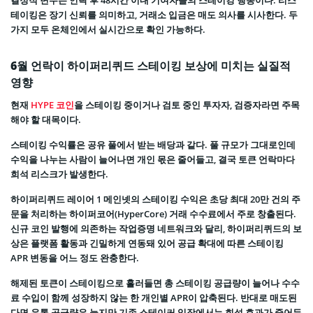
결정적 변수는 언락 후 48시간 이내 기여자들의 스테이킹 행동이다. 리스
테이킹은 장기 신뢰를 의미하고, 거래소 입금은 매도 의사를 시사한다. 두
가지 모두 온체인에서 실시간으로 확인 가능하다.
6월 언락이 하이퍼리퀴드 스테이킹 보상에 미치는 실질적
영향
현재
HYPE 코인
을 스테이킹 중이거나 검토 중인 투자자, 검증자라면 주목
해야 할 대목이다.
스테이킹 수익률은 공유 풀에서 받는 배당과 같다. 풀 규모가 그대로인데
수익을 나누는 사람이 늘어나면 개인 몫은 줄어들고, 결국 토큰 언락마다
희석 리스크가 발생한다.
하이퍼리퀴드 레이어 1 메인넷의 스테이킹 수익은 초당 최대 20만 건의 주
문을 처리하는 하이퍼코어(HyperCore) 거래 수수료에서 주로 창출된다.
신규 코인 발행에 의존하는 작업증명 네트워크와 달리, 하이퍼리퀴드의 보
상은 플랫폼 활동과 긴밀하게 연동돼 있어 공급 확대에 따른 스테이킹
APR 변동을 어느 정도 완충한다.
해제된 토큰이 스테이킹으로 흘러들면 총 스테이킹 공급량이 늘어나 수수
료 수입이 함께 성장하지 않는 한 개인별 APR이 압축된다. 반대로 매도된
다면 유통 공급량은 늘지만 기존 스테이커 입장에서는 희석 효과가 줄어든