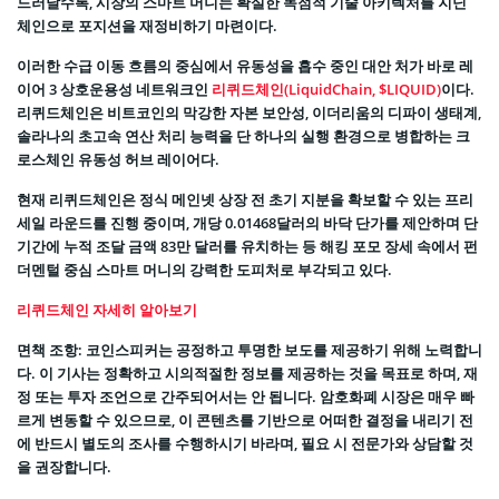
드러날수록, 시장의 스마트 머니는 확실한 독점적 기술 아키텍처를 지닌
체인으로 포지션을 재정비하기 마련이다.
이러한 수급 이동 흐름의 중심에서 유동성을 흡수 중인 대안 처가 바로 레
이어 3 상호운용성 네트워크인
리퀴드체인(LiquidChain, $LIQUID)
이다.
리퀴드체인은 비트코인의 막강한 자본 보안성, 이더리움의 디파이 생태계,
솔라나의 초고속 연산 처리 능력을 단 하나의 실행 환경으로 병합하는 크
로스체인 유동성 허브 레이어다.
현재 리퀴드체인은 정식 메인넷 상장 전 초기 지분을 확보할 수 있는 프리
세일 라운드를 진행 중이며, 개당 0.01468달러의 바닥 단가를 제안하며 단
기간에 누적 조달 금액 83만 달러를 유치하는 등 해킹 포모 장세 속에서 펀
더멘털 중심 스마트 머니의 강력한 도피처로 부각되고 있다.
리퀴드체인 자세히 알아보기
면책 조항: 코인스피커는 공정하고 투명한 보도를 제공하기 위해 노력합니
다. 이 기사는 정확하고 시의적절한 정보를 제공하는 것을 목표로 하며, 재
정 또는 투자 조언으로 간주되어서는 안 됩니다. 암호화폐 시장은 매우 빠
르게 변동할 수 있으므로, 이 콘텐츠를 기반으로 어떠한 결정을 내리기 전
에 반드시 별도의 조사를 수행하시기 바라며, 필요 시 전문가와 상담할 것
을 권장합니다.