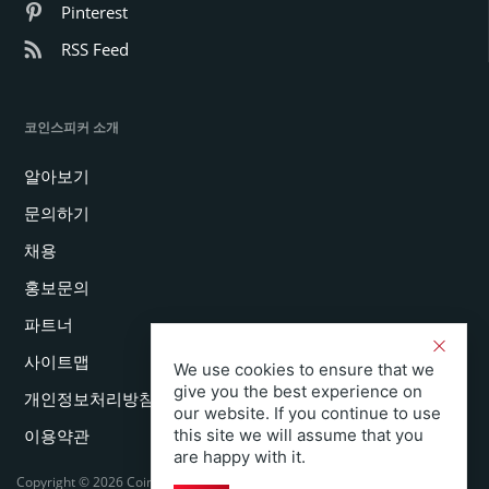
Pinterest
RSS Feed
코인스피커 소개
알아보기
문의하기
채용
홍보문의
파트너
사이트맵
We use cookies to ensure that we
give you the best experience on
개인정보처리방침
our website. If you continue to use
this site we will assume that you
이용약관
are happy with it.
Copyright © 2026 Coinspeaker LTD. All rights reserved.