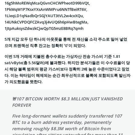
16g5hMoREWqMcaQGvnCHCWPheotD99bVQt,
1PkWqW1P7KsxYXsAnWMPru6NNTfBeiRT6V,
1LieqLD1qNadbQrSGjYAUT3tVL2w4cxXQu,
14UNkCVPDQFCZAvq3j4vUQ6h6pHwBtegMa,
1JtpAuksysZdwzkCjwQpTG5mzE8BRq7qmh
5개 지갑 모두 단 하나의 아웃풋을 통해 전 재산을 소각 주소로 밀어 넣었
으며 트랜잭션 직후 잔고는 정확히 ‘0’이 되었다.
이번 5개 거래에 지불된 총수수료는 가상자산 전송 가스비 기준 1.81
sat/vByte(총 5.56달러)에 불과했다. 하지만 분석가들은 이 수수료율이 당
시 해당 블록 범위의 평균 가스비보다 정확히 2배 높은 수준이었다고 짚었
다. 이는 락타임이 해제되는 순간 최우선적으로 블록에 포함되도록 발신자
가 의도했음을 뜻한다.
🚨107 BITCOIN WORTH $8.3 MILLION JUST VANISHED
FOREVER
Five long-dormant wallets suddenly transferred 107
BTC to a burn address yesterday, permanently
removing roughly $8.3M worth of Bitcoin from
circulation after sitting untouched for more than 11