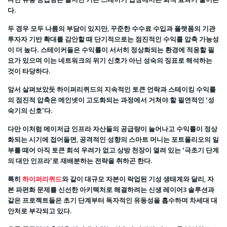
다.
두 경우 모두 나름의 부담이 있지만, 꾸준한 수수료 수입과 플랫폼의 기관
투자자 기반 확대를 감안할 때 단기적으로는 점진적인 수익률 압축 가능성
이 더 높다. 스테이커들은 수익률이 서서히 정상화되는 환경에 적응할 필
요가 있으며 이는 네트워크의 위기 신호가 아닌 성숙의 징표로 해석하는
것이 타당하다.
앞서 살펴보았듯 하이퍼리퀴드의 지속적인 토큰 언락과 스테이킹 수익률
의 점진적 압축은 메인넷이 고도화되는 과정에서 거쳐야 할 필연적인 ‘성
숙기의 신호’다.
다만 이처럼 메이저급 인프라 자산들의 공급량이 늘어나고 수익률이 정상
화되는 시기에 접어들면, 공격적인 성향의 스마트 머니는 포트폴리오의 일
부를 떼어 아직 토큰 희석 우려가 없고 상방 천장이 열려 있는 ‘극초기 단계
의 대안 인프라’로 재배분하는 전략을 취하곤 한다.
특히
하이퍼리퀴드
와 같이 대규모 자본이 락업된 기성 생태계와 달리, 자
본 파편화 문제를 신선한 아키텍처로 해결하려는 신생 레이어3 솔루션과
같은 프로젝트들은 초기 단계부터 독자적인 유동성을 흡수하며 차세대 대
안처로 부각되고 있다.