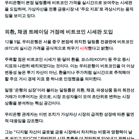
우리은행이 본점 딜링룸에 비트코인 가격을 실시간으로 보여주는 시세판
을 도입하며, 가상자산을 전통 금융시장 내 ‘주요 지표’로 격상시키는 움직
임을 보이고 있다.
외환, 채권 트레이딩 거점에 비트코인 시세판 도입
12월 5일, 우리은행은 서울 중구 본점에 위치한 딜링룸 전광판에 비트코인
(BTC)의 실시간 가격을 공식적으로 띄우기
시작
했다고 밝혔다.
주목할 점은 비트코인 시세가 원-달러 환율, 코스피(KOSPI) 등 주요 증시
지표와 나란히 배치되었다는 것이다. 이는 우리은행이 비트코인을 더 이상
변동성 높은 투기 자산이 아닌, 환율이나 주가처럼 실시간으로 추적해야
할 주요 거시 경제 지표 중 하나로 인정했음을 의미한다.
일명 ‘은행의 심장’이라 불리는 딜링룸은 외환, 채권, 파생상품 등의 최전선
거래가 이루어지는 곳으로, 시장 조성자들이 모여 초단위로 변하는 시장
상황을 분석하는 핵심 공간이다.
우리은행 관계자는 이번 조치가 가상자산 시장의 급격한 성장에 따른 필연
적 대응임을 강조했다.
그는 “디지털 자산이 글로벌 금융 시장에서 차지하는 비중과 영향력이 날
로 커지고 있다”며 “전반적인 시장 흐름을 더 정밀하게 읽어내기 위해서는