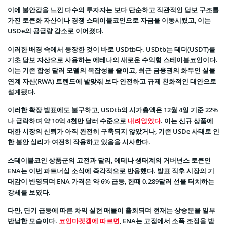
이에 불안감을 느낀 다수의 투자자는 보다 단순하고 직관적인 담보 구조를
가진 토큰화 자산이나 경쟁 스테이블코인으로 자금을 이동시켰고, 이는
USDe의 공급량 감소로 이어졌다.
이러한 배경 속에서 등장한 것이 바로 USDtb다. USDtb는 테더(USDT)를
기초 담보 자산으로 사용하는 에테나의 새로운 수익형 스테이블코인이다.
이는 기존 합성 달러 모델의 복잡성을 줄이고, 최근 금융권의 화두인 실물
연계 자산(RWA) 트렌드에 발맞춰 보다 안전하고 규제 친화적인 대안으로
설계됐다.
이러한 확장 발표에도 불구하고, USDtb의 시가총액은 12월 4일 기준 22%
나 급락하며 약 10억 4천만 달러 수준으로
내려앉았다
. 이는 신규 상품에
대한 시장의 신뢰가 아직 완전히 구축되지 않았거나, 기존 USDe 사태로 인
한 불안 심리가 여전히 작용하고 있음을 시사한다.
스테이블코인 상품군의 고전과 달리, 에테나 생태계의 거버넌스 토큰인
ENA는 이번 파트너십 소식에 즉각적으로 반응했다. 발표 직후 시장의 기
대감이 반영되며 ENA 가격은 약 6% 급등, 한때 0.289달러 선을 터치하는
강세를 보였다.
다만, 단기 급등에 따른 차익 실현 매물이 출회되며 현재는 상승분을 일부
반납한 모습이다.
코인마켓캡에 따르면
, ENA는 고점에서 소폭 조정을 받