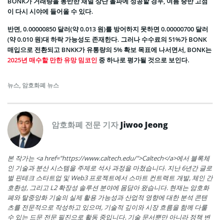
BONK가 거래량을 동반한 채널 상단 돌파에 성공할 경우, 여름 중반 고점
이 다시 시야에 들어올 수 있다.
반면, 0.00000850 달러(약 0.013 원)를 방어하지 못하면 0.00000700 달러
(약 0.010 원)대 하락 가능성도 존재한다. 그러나 수수료의 51%가 BONK
매입으로 전환되고 BNKK가 유통량의 5% 확보 목표에 나서면서, BONK는
2025년 매수할 만한 유망 밈코인
중 하나로 평가될 것으로 보인다.
뉴스
,
암호화폐 뉴스
암호화폐 전문 기자
Jiwoo Jeong
본 작가는 <a href="https://www.caltech.edu/">Caltech</a>에서 블록체
인 기술과 분산 시스템을 주제로 석사 과정을 마쳤습니다. 지난 6년간 글로
벌 핀테크 스타트업 및 Web3 프로젝트에서 스마트 컨트랙트 개발, 체인 간
호환성, 그리고 L2 확장성 솔루션 분야에 몸담아 왔습니다. 현재는 암호화
폐와 탈중앙화 기술의 실제 활용 가능성과 산업적 영향에 대한 분석 콘텐
츠를 전문적으로 작성하고 있으며, 기술적 깊이와 시장 흐름을 함께 다룰
수 있는 드문 전문 필진으로 활동 중입니다. 기술 문서뿐만 아니라 정책 변