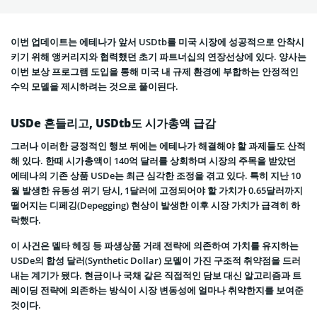
이번 업데이트는 에테나가 앞서 USDtb를 미국 시장에 성공적으로 안착시
키기 위해 앵커리지와 협력했던 초기 파트너십의 연장선상에 있다. 양사는
이번 보상 프로그램 도입을 통해 미국 내 규제 환경에 부합하는 안정적인
수익 모델을 제시하려는 것으로 풀이된다.
USDe 흔들리고, USDtb도 시가총액 급감
그러나 이러한 긍정적인 행보 뒤에는 에테나가 해결해야 할 과제들도 산적
해 있다. 한때 시가총액이 140억 달러를 상회하며 시장의 주목을 받았던
에테나의 기존 상품 USDe는 최근 심각한 조정을 겪고 있다. 특히 지난 10
월 발생한 유동성 위기 당시, 1달러에 고정되어야 할 가치가 0.65달러까지
떨어지는 디페깅(Depegging) 현상이 발생한 이후 시장 가치가 급격히 하
락했다.
이 사건은 델타 헤징 등 파생상품 거래 전략에 의존하여 가치를 유지하는
USDe의 합성 달러(Synthetic Dollar) 모델이 가진 구조적 취약점을 드러
내는 계기가 됐다. 현금이나 국채 같은 직접적인 담보 대신 알고리즘과 트
레이딩 전략에 의존하는 방식이 시장 변동성에 얼마나 취약한지를 보여준
것이다.