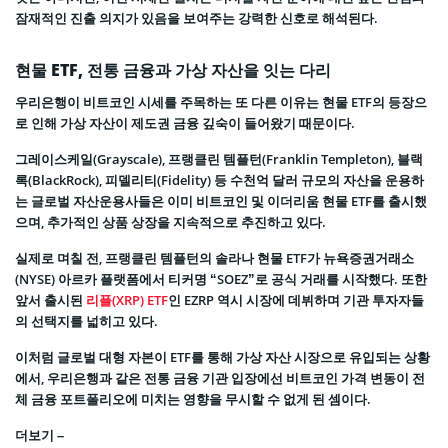
잠재적인 진출 의지가 있음을 보여주는 강력한 신호로 해석된다.
현물 ETF, 전통 금융과 가상 자산을 잇는 다리
우리은행이 비트코인 시세를 주목하는 또 다른 이유는 현물 ETF의 등장으
로 인해 가상 자산이 제도권 금융 깊숙이 들어왔기 때문이다.
그레이스케일(Grayscale), 프랭클린 템플턴(Franklin Templeton), 블랙
록(BlackRock), 피델리티(Fidelity) 등 수천억 달러 규모의 자산을 운용하
는 글로벌 자산운용사들은 이미 비트코인 및 이더리움 현물 ETF를 출시했
으며, 추가적인 상품 상장을 지속적으로 추진하고 있다.
실제로 며칠 전, 프랭클린 템플턴의 솔라나 현물 ETF가 뉴욕증권거래소
(NYSE) 아르카 플랫폼에서 티커명 “SOEZ”로 공식 거래를 시작했다. 또한
앞서 출시된
리플(XRP) ETF
인 EZRP 역시 시장에 데뷔하며 기관 투자자들
의 선택지를 넓히고 있다.
이처럼 글로벌 대형 자본이 ETF를 통해 가상 자산 시장으로 유입되는 상황
에서, 우리은행과 같은 전통 금융 기관 입장에선 비트코인 가격 변동이 전
체 금융 포트폴리오에 미치는 영향을 무시할 수 없게 된 셈이다.
더보기 –