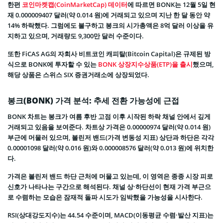
한편
코인마켓캡(CoinMarketCap) 데이터
에 따르면 BONK는 12월 5일 현
재 0.000009407 달러(약 0.014 원)에 거래되고 있으며 지난 한 달 동안 약
14% 하락했다. 그럼에도 불구하고 봉크의 시가총액은 8억 달러 이상을 유
지하고 있으며, 거래량도 9,300만 달러 수준이다.
또한 FiCAS AG의 자회사 비트코인 캐피탈(Bitcoin Capital)은 규제된 방
식으로 BONK에 투자할 수 있는
BONK 상장지수상품(ETP)을 출시
했으며,
해당 상품은 스위스 SIX 증권거래소에 상장되었다.
봉크(BONK) 가격 분석: 추세 전환 가능성에 근접
BONK 차트는 봉크가 여름 후반 고점 이후 시작된 하락 채널 안에서 깊게
거래되고 있음을 보여준다. 차트상 가격은 0.00000974 달러(약 0.014 원)
부근에 머물러 있으며, 볼린저 밴드(가격 변동성 지표) 상단과 하단은 각각
0.00001098 달러(약 0.016 원)와 0.000008576 달러(약 0.013 원)에 위치한
다.
가격은 볼린저 밴드 하단 근처에 머물고 있는데, 이 영역은 종종 시장 피로
신호가 나타나는 구간으로 해석된다. 채널 상·하단선이 현재 가격 부근으
로 수렴하는 모습은 잠재적 돌파 시도가 임박했을 가능성을 시사한다.
RSI(상대강도지수)는 44.54 수준이며, MACD(이동평균 수렴·발산 지표)는