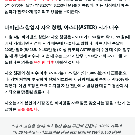
5억 6,700만 달러(약 8,207억 3,250만 원)를 기록했다. 이는 시장에서 매수
심리가 견조하게 유지되고 있음을 보여준다.
바이낸스 창업자 자오 창펑, 아스터(ASTER) 저가 매수
11월 4일, 바이낸스 창업자 자오 창펑은 ASTER가 0.80 달러(약 1,158 원)대
에서 거래되던 시점에 저가 매수에 나섰다고 밝혔다. 이는 지난 주말에
200만 달러(약 28억 9,480만 원) 이상 규모의 ASTER를 매수한 데 이어 일주
일 내 두 번째 매수다. 이번 매수는 그가 지난주 3,500만 개의 ASTER를 매
도했다는 의혹을
부인한 직후
이뤄진 것이다.
자오 창펑의 첫 매수 이후 ASTER는 1.25 달러(약 1,809 원)까지 급등했으
나, 강한 저항에 부딪히며 전체 암호화폐 시장의 매도세 속에서 약 30% 하
락했다. 이번 조정은 주요 디지털 자산 전반에서 발생한 대규모 청산과 시
기적으로 맞물린 흐름이다.
자오는 X에 본인이 시장 진입 타이밍을 자주 잘못 맞춘다는 점을 가볍게 언
급하는
글을 올렸다
.
“내가 코인을 살 때마다 항상 손실 구간에 갇힌다. 100% 기록이
다. 2014년에는 비트코인을 평균 600 달러(약 86만 8,440 원)에