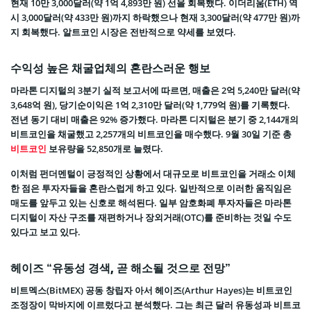
현재 10만 3,000달러(약 1억 4,893만 원) 선을 회복했다. 이더리움(ETH) 역
시 3,000달러(약 433만 원)까지 하락했으나 현재 3,300달러(약 477만 원)까
지 회복했다. 알트코인 시장은 전반적으로 약세를 보였다.
수익성 높은 채굴업체의 혼란스러운 행보
마라톤 디지털의 3분기 실적 보고서에 따르면, 매출은 2억 5,240만 달러(약
3,648억 원), 당기순이익은 1억 2,310만 달러(약 1,779억 원)를 기록했다.
전년 동기 대비 매출은 92% 증가했다. 마라톤 디지털은 분기 중 2,144개의
비트코인을 채굴했고 2,257개의 비트코인을 매수했다. 9월 30일 기준 총
비트코인
보유량을 52,850개로 늘렸다.
이처럼 펀더멘털이 긍정적인 상황에서 대규모로 비트코인을 거래소 이체
한 점은 투자자들을 혼란스럽게 하고 있다. 일반적으로 이러한 움직임은
매도를 앞두고 있는 신호로 해석된다. 일부 암호화폐 투자자들은 마라톤
디지털이 자산 구조를 재편하거나 장외거래(OTC)를 준비하는 것일 수도
있다고 보고 있다.
헤이즈 “유동성 경색, 곧 해소될 것으로 전망”
비트멕스(BitMEX) 공동 창립자 아서 헤이즈(Arthur Hayes)는 비트코인
조정장이 막바지에 이르렀다고 분석했다. 그는 최근 달러 유동성과 비트코