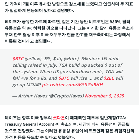
인 가격이 7월 이후 유사한 방향으로 감소세를 보였다고 언급하며 두 지표
가 밀접하게 연동되어 있다고 설명했다.
헤이즈가 공유한 차트에 따르면, 같은 기간 동안 비트코인은 약 5%, 달러
유동성은 약 8% 하락한 것으로 나타났다. 그는 이러한 달러 유동성 축소가
부채 한도 협상 이후 미국 재무부가 현금 잔고를 재구축하려는 과정에서
비롯된 것이라고 설명했다.
$BTC
(yellow) -5%, $ liq (white) -8% since US debt
ceiling raised in July. TGA build up sucked $ out of
the system. When US gov shutdown ends, TGA will
fall +ve for $ liq, and
$BTC
will rise … and
$ZEC
will
go up MOAR!
pic.twitter.com/A9tflGuBHH
— Arthur Hayes (@CryptoHayes)
November 5, 2025
헤이즈는 향후 미국 정부의
셧다운
이 해제되면 재무부 일반계정(TGA:
Treasury General Account)이 축소되며, 시장에 다시 유동성이 공급될
것으로 전망했다. 그는 이러한 유동성 유입이 비트코인과 같은 위험자산의
가격 반등을 유도할 수 있다고 덧붙였다.