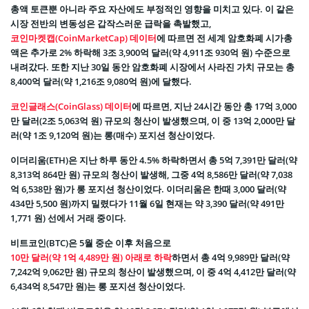
총액 토큰뿐 아니라 주요 자산에도 부정적인 영향을 미치고 있다. 이 같은
시장 전반의 변동성은 갑작스러운 급락을 촉발했고,
코인마켓캡(CoinMarketCap) 데이터
에 따르면 전 세계 암호화폐 시가총
액은 추가로 2% 하락해 3조 3,900억 달러(약 4,911조 930억 원) 수준으로
내려갔다. 또한 지난 30일 동안 암호화폐 시장에서 사라진 가치 규모는 총
8,400억 달러(약 1,216조 9,080억 원)에 달했다.
코인글래스(CoinGlass) 데이터
에 따르면, 지난 24시간 동안 총 17억 3,000
만 달러(2조 5,063억 원) 규모의 청산이 발생했으며, 이 중 13억 2,000만 달
러(약 1조 9,120억 원)는 롱(매수) 포지션 청산이었다.
이더리움(ETH)은 지난 하루 동안 4.5% 하락하면서 총 5억 7,391만 달러(약
8,313억 864만 원) 규모의 청산이 발생해, 그중 4억 8,586만 달러(약 7,038
억 6,538만 원)가 롱 포지션 청산이었다. 이더리움은 한때 3,000 달러(약
434만 5,500 원)까지 밀렸다가 11월 6일 현재는 약 3,390 달러(약 491만
1,771 원) 선에서 거래 중이다.
비트코인(BTC)은 5월 중순 이후 처음으로
10만 달러(약 1억 4,489만 원) 아래로 하락
하면서 총 4억 9,989만 달러(약
7,242억 9,062만 원) 규모의 청산이 발생했으며, 이 중 4억 4,412만 달러(약
6,434억 8,547만 원)는 롱 포지션 청산이었다.