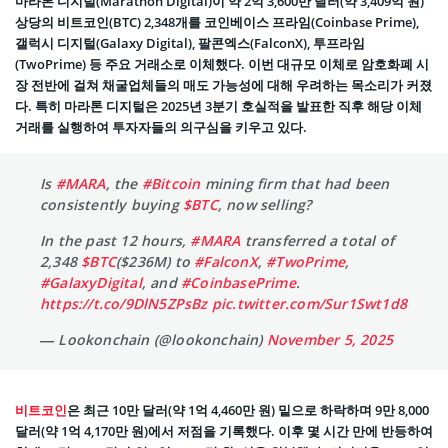
마라톤 디지털(Marathon Digital)이 약 2억 3,600만 달러(약 3,409억 원)
상당의 비트코인(BTC) 2,348개를 코인베이스 프라임(Coinbase Prime),
갤럭시 디지털(Galaxy Digital), 팔콘엑스(FalconX), 투프라임
(TwoPrime) 등 주요 거래소로 이체했다. 이번 대규모 이체로 암호화폐 시
장 전반에 걸쳐 채굴업체들의 매도 가능성에 대해 우려하는 목소리가 커졌
다. 특히 마라톤 디지털은 2025년 3분기 호실적을 발표한 직후 해당 이체
거래를 실행하여 투자자들의 의구심을 키우고 있다.
Is
#MARA
, the
#Bitcoin
mining firm that had been
consistently buying
$BTC
, now selling?
In the past 12 hours,
#MARA
transferred a total of
2,348
$BTC
($236M) to
#FalconX
,
#TwoPrime
,
#GalaxyDigital
, and
#CoinbasePrime
.
https://t.co/9DlN5ZPsBz
pic.twitter.com/Sur1Swt1d8
— Lookonchain (@lookonchain)
November 5, 2025
비트코인
은 최근 10만 달러(약 1억 4,460만 원) 밑으로 하락하며 9만 8,000
달러(약 1억 4,170만 원)에서 저점을 기록했다. 이후 몇 시간 만에 반등하여