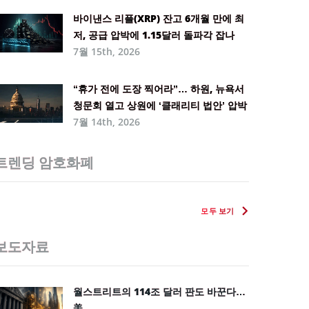
바이낸스 리플(XRP) 잔고 6개월 만에 최
저, 공급 압박에 1.15달러 돌파각 잡나
7월 15th, 2026
“휴가 전에 도장 찍어라”… 하원, 뉴욕서
청문회 열고 상원에 ‘클래리티 법안’ 압박
7월 14th, 2026
트렌딩 암호화폐
모두 보기
보도자료
월스트리트의 114조 달러 판도 바꾼다…
美 ...