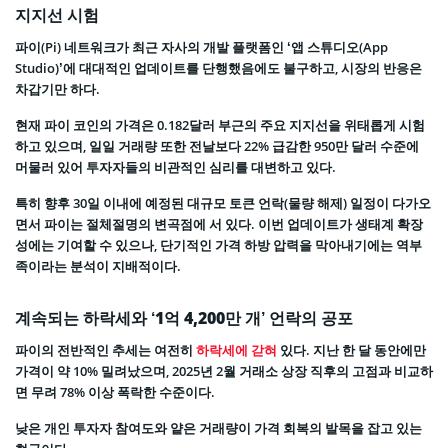
지지선 시험
파이(Pi) 네트워크가 최근 자사의 개발 플랫폼인 ‘앱 스튜디오(App
Studio)’에 대대적인 업데이트를 단행했음에도 불구하고, 시장의 반응은
차갑기만 하다.
현재 파이 코인의 가격은 0.182달러 부근의 주요 지지선을 위태롭게 시험
하고 있으며, 일일 거래량 또한 전날보다 22% 급감한 950만 달러 수준에
머물러 있어 투자자들의 비관적인 심리를 대변하고 있다.
특히 향후 30일 이내에 예정된 대규모 토큰 언락(물량 해제) 일정이 다가오
면서 파이는 절체절명의 변곡점에 서 있다. 이번 업데이트가 생태계 확장
성에는 기여할 수 있으나, 단기적인 가격 하방 압력을 막아내기에는 역부
족이라는 분석이 지배적이다.
계속되는 하락세와 ‘1억 4,200만 개’ 언락의 공포
파이의 전반적인 추세는 여전히
하락세에 갇혀
있다. 지난 한 달 동안에만
가격이 약 10% 밀려났으며, 2025년 2월 거래소 상장 직후의 고점과 비교하
면 무려 78% 이상 폭락한 수준이다.
낮은 개인 투자자 참여도와 얕은 거래량이 가격 회복의 발목을 잡고 있는