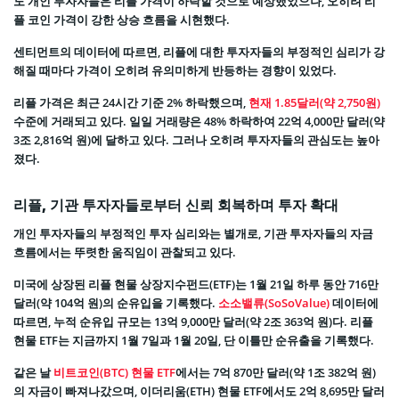
도 개인 투자자들은 리플 가격이 하락할 것으로 예상했었으나, 오히려 리
플 코인 가격이 강한 상승 흐름을 시현했다.
센티먼트의 데이터에 따르면, 리플에 대한 투자자들의 부정적인 심리가 강
해질 때마다 가격이 오히려 유의미하게 반등하는 경향이 있었다.
리플 가격은 최근 24시간 기준 2% 하락했으며,
현재 1.85달러(약 2,750원)
수준에 거래되고 있다. 일일 거래량은 48% 하락하여 22억 4,000만 달러(약
3조 2,816억 원)에 달하고 있다. 그러나 오히려 투자자들의 관심도는 높아
졌다.
리플, 기관 투자자들로부터 신뢰 회복하며 투자 확대
개인 투자자들의 부정적인 투자 심리와는 별개로, 기관 투자자들의 자금
흐름에서는 뚜렷한 움직임이 관찰되고 있다.
미국에 상장된 리플 현물 상장지수펀드(ETF)는 1월 21일 하루 동안 716만
달러(약 104억 원)의 순유입을 기록했다.
소소밸류(SoSoValue)
데이터에
따르면, 누적 순유입 규모는 13억 9,000만 달러(약 2조 363억 원)다. 리플
현물 ETF는 지금까지 1월 7일과 1월 20일, 단 이틀만 순유출을 기록했다.
같은 날
비트코인(BTC) 현물 ETF
에서는 7억 870만 달러(약 1조 382억 원)
의 자금이 빠져나갔으며, 이더리움(ETH) 현물 ETF에서도 2억 8,695만 달러