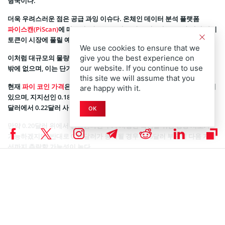
형국이다.
더욱 우려스러운 점은 공급 과잉 이슈다. 온체인 데이터 분석 플랫폼
파이스캔(PiScan)
에 따르면, 앞으로 30일 동안 무려 1억 4,200만 개의 파이
토큰이 시장에 풀릴 예정이다.
We use cookies to ensure that we
give you the best experience on
이처럼 대규모의 물량이 해제될 경우 시장의 매도 압력은 한층 거세질 수
our website. If you continue to use
밖에 없으며, 이는 단기적인 반등 가능성을 현저히 낮추는 요인이 된다.
this site we will assume that you
현재
파이 코인 가격
은 0.18달러에서 0.20달러 사이의 좁은 박스권에 갇혀
are happy with it.
있으며, 지지선인 0.18달러를 간신히 지탱하고 있다. 주요 저항대는 0.20
달러에서 0.22달러 사이에 두텁게 형성되어 있다.
OK
만약 0.20달러 위에서 안착한다면 추가 저항선 확인을 위한 상승 시도가
가능하겠지만, 반대로 0.18달러가 붕괴될 경우 0.16달러 부근의 다음 지지
선까지 추락할 가능성이 높다.