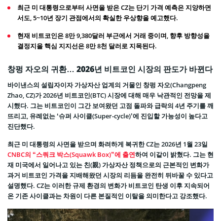
최근 미 대통령으로부터 사면을 받은 CZ는 단기 가격 예측은 지양하면
서도, 5~10년 장기 관점에서의 확실한 우상향을 예고했다.
현재 비트코인은 8만 9,380달러 부근에서 거래 중이며, 향후 방향성을
결정지을 핵심 지지선은 8만 8천 달러로 지목된다.
창펑 자오의 귀환… 2026년 비트코인 시장의 판도가 바뀐다
바이낸스의 설립자이자 가상자산 업계의 거물인 창펑 자오(Changpeng
Zhao, CZ)가 2026년 비트코인(BTC) 시장에 대해 매우 낙관적인 전망을 제
시했다. 그는 비트코인이 그간 보여왔던 고점 돌파와 급락의 4년 주기를 깨
뜨리고, 유례없는 ‘슈퍼 사이클(Super-cycle)’에 진입할 가능성이 높다고
진단했다.
최근 미 대통령의 사면을 받으며 화려하게 복귀한 CZ는 2026년 1월 23일
CNBC의 “스쿼크 박스(Squawk Box)”에 출연
하여 이같이 밝혔다. 그는 현
재 미국에서 일어나고 있는 친(親) 가상자산 정책으로의 근본적인 변화가
과거 비트코인 가격을 지배해왔던 시장의 리듬을 완전히 뒤바꿀 수 있다고
설명했다. CZ는 이러한 규제 환경의 변화가 비트코인 탄생 이후 지속되어
온 기존 사이클과는 차원이 다른 본질적인 이탈을 의미한다고 강조했다.