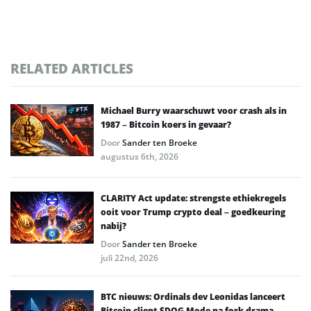
RELATED ARTICLES
Michael Burry waarschuwt voor crash als in
1987 – Bitcoin koers in gevaar?
Door
Sander ten Broeke
augustus 6th, 2026
CLARITY Act update: strengste ethiekregels
ooit voor Trump crypto deal – goedkeuring
nabij?
Door
Sander ten Broeke
juli 22nd, 2026
BTC nieuws: Ordinals dev Leonidas lanceert
Bitcoin client $DOG Mode na fork drama