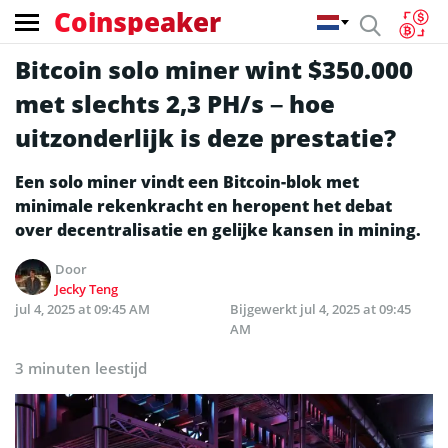
Coinspeaker
Bitcoin solo miner wint $350.000
met slechts 2,3 PH/s – hoe
uitzonderlijk is deze prestatie?
Een solo miner vindt een Bitcoin-blok met
minimale rekenkracht en heropent het debat
over decentralisatie en gelijke kansen in mining.
Door
Jecky Teng
jul 4, 2025 at 09:45 AM
Bijgewerkt
jul 4, 2025 at 09:45
AM
3 minuten leestijd