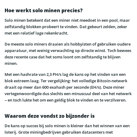
Hoe werkt solo minen precies?
Solo minen betekent dat een miner niet meedoet in een pool, maar
zelfstandig blokken probeert te vinden. Dat gebeurt zelden, zeker
met een relatief lage rekenkracht.
De meeste solo miners draaien als hobbyisten of gebruiken oudere
apparatuur, met weinig verwachting op directe winst. Toch bewees
deze recente case dat het soms loont om zelfstandig te blijven
minen.
Met een hashrate van 2,3 PH/s lag de kans op het vinden van een
blok extreem laag. Ter vergelijking: het volledige Bitcoin-netwerk
draait op meer dan 600 exahash per seconde (EH/s). Deze miner
vertegenwoordigde dus slechts een minuscuul deel van het netwerk
– en toch lukte het om een geldig blok te vinden en te verzilveren.
Waarom deze vondst zo bijzonder is
De kans op succes bij solo minen is kleiner dan het winnen van een
loterij. Grote miningbedrijven gebruiken datacenters met