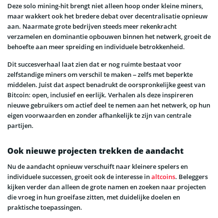
Deze solo mining-hit brengt niet alleen hoop onder kleine miners,
maar wakkert ook het bredere debat over decentralisatie opnieuw
aan. Naarmate grote bedrijven steeds meer rekenkracht
verzamelen en dominantie opbouwen binnen het netwerk, groeit de
behoefte aan meer spreiding en individuele betrokkenheid.
Dit succesverhaal laat zien dat er nog ruimte bestaat voor
zelfstandige miners om verschil te maken – zelfs met beperkte
middelen. Juist dat aspect benadrukt de oorspronkelijke geest van
Bitcoin: open, inclusief en eerlijk. Verhalen als deze inspireren
nieuwe gebruikers om actief deel te nemen aan het netwerk, op hun
eigen voorwaarden en zonder afhankelijk te zijn van centrale
partijen.
Ook nieuwe projecten trekken de aandacht
Nu de aandacht opnieuw verschuift naar kleinere spelers en
individuele successen, groeit ook de interesse in
altcoins
. Beleggers
kijken verder dan alleen de grote namen en zoeken naar projecten
die vroeg in hun groeifase zitten, met duidelijke doelen en
praktische toepassingen.