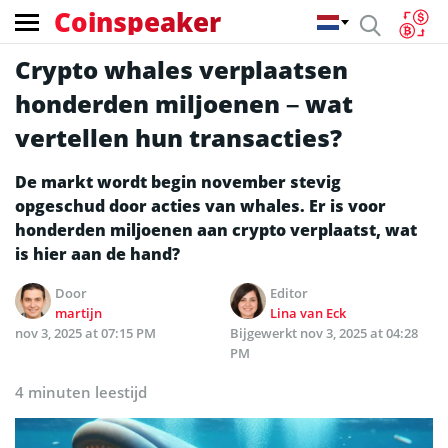
Coinspeaker
Crypto whales verplaatsen
honderden miljoenen – wat
vertellen hun transacties?
De markt wordt begin november stevig
opgeschud door acties van whales. Er is voor
honderden miljoenen aan crypto verplaatst, wat
is hier aan de hand?
Door
Editor
martijn
Lina van Eck
nov 3, 2025 at 07:15 PM
Bijgewerkt
nov 3, 2025 at 04:28
PM
4 minuten leestijd