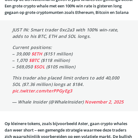
Een grote crypto whale met een 100% win rate is gisteren long
gegaan op grote cryptomunten zoals Ethereum, Bitcoin en Solana
JUST IN: Smart trader 0xc2a3 with 100% win-rate,
adds to his BTC, ETH and SOL longs.
Current positions:
– 39,000
$ETH
($151 million)
– 1,070
$BTC
($118 million)
– 569,050
$SOL
($105 million)
This trader also placed limit orders to add 40,000
SOL ($7.36 million) longs at $184.
pic.twitter.com/terPPGyEg3
— Whale Insider (@WhaleInsider)
November 2, 2025
Op kleinere tokens, zoals bijvoorbeeld Aster, gaan crypto whales
dan weer short – een gemengde strategie waarmee deze traders
zich waarschijnlijk voorbereiden op een volatiele markt. De bullish