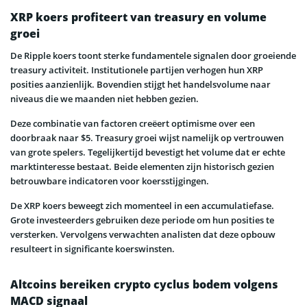
XRP koers profiteert van treasury en volume
groei
De Ripple koers toont sterke fundamentele signalen door groeiende
treasury activiteit. Institutionele partijen verhogen hun XRP
posities aanzienlijk. Bovendien stijgt het handelsvolume naar
niveaus die we maanden niet hebben gezien.
Deze combinatie van factoren creëert optimisme over een
doorbraak naar $5. Treasury groei wijst namelijk op vertrouwen
van grote spelers. Tegelijkertijd bevestigt het volume dat er echte
marktinteresse bestaat. Beide elementen zijn historisch gezien
betrouwbare indicatoren voor koersstijgingen.
De XRP koers beweegt zich momenteel in een accumulatiefase.
Grote investeerders gebruiken deze periode om hun posities te
versterken. Vervolgens verwachten analisten dat deze opbouw
resulteert in significante koerswinsten.
Altcoins bereiken crypto cyclus bodem volgens
MACD signaal