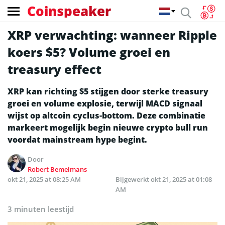
Coinspeaker
XRP verwachting: wanneer Ripple
koers $5? Volume groei en
treasury effect
XRP kan richting $5 stijgen door sterke treasury
groei en volume explosie, terwijl MACD signaal
wijst op altcoin cyclus-bottom. Deze combinatie
markeert mogelijk begin nieuwe crypto bull run
voordat mainstream hype begint.
Door
Robert Bemelmans
okt 21, 2025 at 08:25 AM
Bijgewerkt
okt 21, 2025 at 01:08
AM
3 minuten leestijd