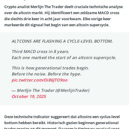
Crypto analist Merlijn The Trader deelt cruciale technische analyse
over de altcoin markt. Hij identificeert een zeldzame MACD cross
die slechts drie keer in acht jaar voorkwam. Elke vorige keer
markeerde dit signaal het begin van een altcoin supercycle.
ALTCOINS ARE FLASHING A CYCLE-LEVEL BOTTOM.
Third MACD cross in 8 years.
Each one marked the start of an altcoin supercycle.
This is how generational trades begin.
Before the noise. Before the hype.
pic.twitter.com/Oi86JTO9oo
— Merlijn The Trader (@MerlijnTrader)
October 19, 2025
Deze technische indicator suggereert dat altcoins een cyclus-level
bottom hebben bereikt. Historisch gezien beginnen generational
trades precies op dit moment. Daarom is timing nu cruciaal voor