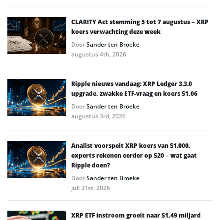
CLARITY Act stemming 5 tot 7 augustus – XRP
koers verwachting deze week
Door
Sander ten Broeke
augustus 4th, 2026
Ripple nieuws vandaag: XRP Ledger 3.3.0
upgrade, zwakke ETF-vraag en koers $1,06
Door
Sander ten Broeke
augustus 3rd, 2026
Analist voorspelt XRP koers van $1.000,
experts rekenen eerder op $20 – wat gaat
Ripple doen?
Door
Sander ten Broeke
juli 31st, 2026
XRP ETF instroom groeit naar $1,49 miljard