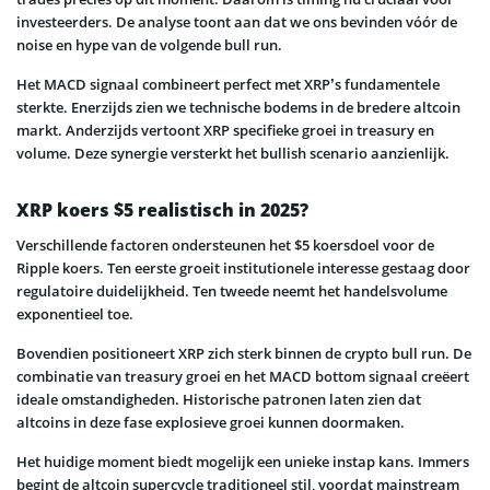
investeerders. De analyse toont aan dat we ons bevinden vóór de
noise en hype van de volgende bull run.
Het MACD signaal combineert perfect met XRP’s fundamentele
sterkte. Enerzijds zien we technische bodems in de bredere altcoin
markt. Anderzijds vertoont XRP specifieke groei in treasury en
volume. Deze synergie versterkt het bullish scenario aanzienlijk.
XRP koers $5 realistisch in 2025?
Verschillende factoren ondersteunen het $5 koersdoel voor de
Ripple koers. Ten eerste groeit institutionele interesse gestaag door
regulatoire duidelijkheid. Ten tweede neemt het handelsvolume
exponentieel toe.
Bovendien positioneert XRP zich sterk binnen de crypto bull run. De
combinatie van treasury groei en het MACD bottom signaal creëert
ideale omstandigheden. Historische patronen laten zien dat
altcoins in deze fase explosieve groei kunnen doormaken.
Het huidige moment biedt mogelijk een unieke instap kans. Immers
begint de altcoin supercycle traditioneel stil, voordat mainstream