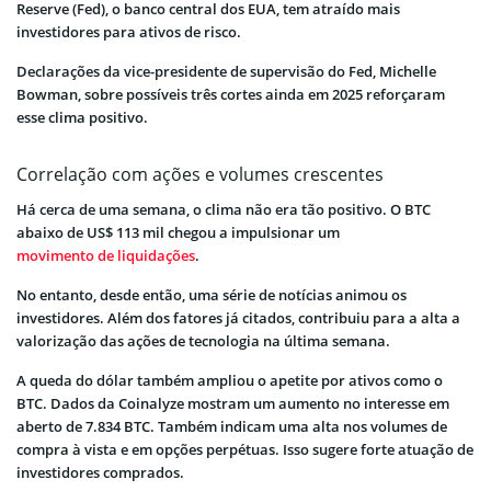
Reserve (Fed), o banco central dos EUA, tem atraído mais
investidores para ativos de risco.
Declarações da vice-presidente de supervisão do Fed, Michelle
Bowman, sobre possíveis três cortes ainda em 2025 reforçaram
esse clima positivo.
Correlação com ações e volumes crescentes
Há cerca de uma semana, o clima não era tão positivo. O BTC
abaixo de US$ 113 mil chegou a impulsionar um
movimento de liquidações
.
No entanto, desde então, uma série de notícias animou os
investidores. Além dos fatores já citados, contribuiu para a alta a
valorização das ações de tecnologia na última semana.
A queda do dólar também ampliou o apetite por ativos como o
BTC. Dados da Coinalyze mostram um aumento no interesse em
aberto de 7.834 BTC. Também indicam uma alta nos volumes de
compra à vista e em opções perpétuas. Isso sugere forte atuação de
investidores comprados.