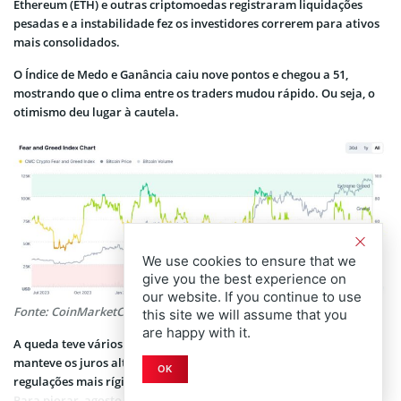
Ethereum (ETH) e outras criptomoedas registraram liquidações
pesadas e a instabilidade fez os investidores correrem para ativos
mais consolidados.
O Índice de Medo e Ganância caiu nove pontos e chegou a 51,
mostrando que o clima entre os traders mudou rápido. Ou seja, o
otimismo deu lugar à cautela.
We use cookies to ensure that we
give you the best experience on
our website. If you continue to use
Fonte: CoinMarketCap
this site we will assume that you
are happy with it.
A queda teve vários gatilhos. No macro, o Federal Reserve (Fed)
manteve os juros altos nos EUA. Além disso, ao mesmo tempo,
OK
regulações mais rígidas ao redor do mundo esfriaram o mercado.
Para piorar, agosto costuma ser um mês fraco para o Bitcoin, já