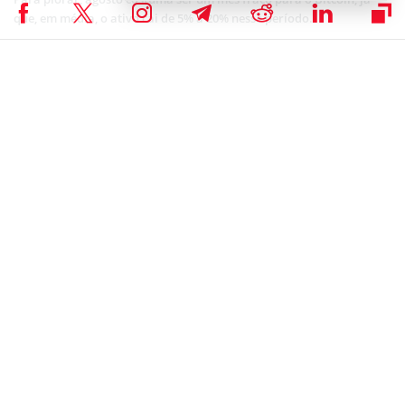
que, em média, o ativo cai de 5% a 20% nesse período.
No lado técnico, o BTC não conseguiu romper a resistência dos US$
122 mil. Por isso, muitos traders realizaram lucro e aceleraram a
pressão vendedora.
Diante de tudo isso, analistas alertam que, se o suporte dos US$ 112
mil for perdido, o preço pode buscar US$ 106 mil nos próximos
dias. Portanto, o cenário reforça a volatilidade do mercado cripto.
Mesmo com mais empresas adotando o Bitcoin, os riscos
continuam altos. A
dominância do BTC
mostra que ele segue como
o porto seguro do setor. Por outro lado, as altcoins podem
continuar sofrendo nas próximas semanas.
161 mil traders liquidados de uma vez
Cerca de 161 mil investidores tiveram suas posições encerradas à
força em exchanges de derivativos. Só entre os apostadores na alta
(os famosos ‘longs’), as perdas passaram dos US$ 423 milhões.
Os que apostaram na queda também não escaparam e perderam
cerca de US$ 85 milhões. O maior prejuízo individual do dia foi