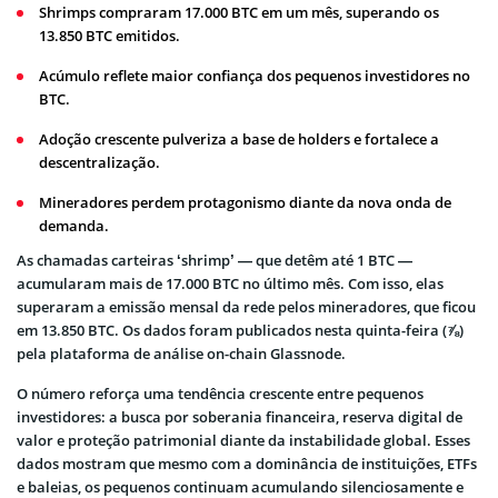
Shrimps compraram 17.000 BTC em um mês, superando os
13.850 BTC emitidos.
Acúmulo reflete maior confiança dos pequenos investidores no
BTC.
Adoção crescente pulveriza a base de holders e fortalece a
descentralização.
Mineradores perdem protagonismo diante da nova onda de
demanda.
As chamadas carteiras ‘shrimp’ — que detêm até 1 BTC —
acumularam mais de 17.000 BTC no último mês. Com isso, elas
superaram a emissão mensal da rede pelos mineradores, que ficou
em 13.850 BTC. Os dados foram publicados nesta quinta-feira (⅞)
pela plataforma de análise on-chain Glassnode.
O número reforça uma tendência crescente entre pequenos
investidores: a busca por soberania financeira, reserva digital de
valor e proteção patrimonial diante da instabilidade global. Esses
dados mostram que mesmo com a dominância de instituições, ETFs
e baleias, os pequenos continuam acumulando silenciosamente e