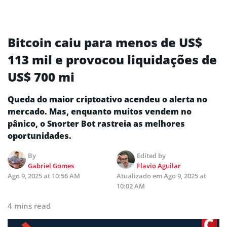
Bitcoin caiu para menos de US$
113 mil e provocou liquidações de
US$ 700 mi
Queda do maior criptoativo acendeu o alerta no
mercado. Mas, enquanto muitos vendem no
pânico, o Snorter Bot rastreia as melhores
oportunidades.
By
Edited by
Gabriel Gomes
Flavio Aguilar
Ago 9, 2025 at 10:56 AM
Atualizado em
Ago 9, 2025 at
10:02 AM
4 mins read