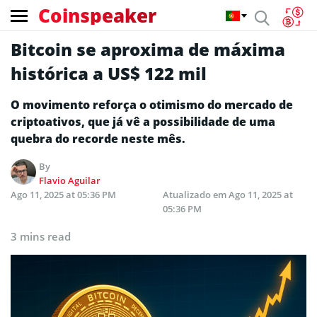
Coinspeaker
Bitcoin se aproxima de máxima
histórica a US$ 122 mil
O movimento reforça o otimismo do mercado de
criptoativos, que já vê a possibilidade de uma
quebra do recorde neste mês.
By
Flavio Aguilar
Ago 11, 2025 at 05:36 PM
Atualizado em
Ago 11, 2025 at
05:36 PM
3 mins read