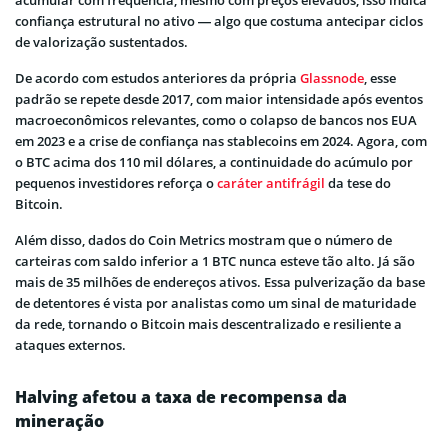
acumular com frequência, mesmo com preços elevados, isso indica
confiança estrutural no ativo — algo que costuma antecipar ciclos
de valorização sustentados.
De acordo com estudos anteriores da própria
Glassnode
, esse
padrão se repete desde 2017, com maior intensidade após eventos
macroeconômicos relevantes, como o colapso de bancos nos EUA
em 2023 e a crise de confiança nas stablecoins em 2024. Agora, com
o BTC acima dos 110 mil dólares, a continuidade do acúmulo por
pequenos investidores reforça o
caráter antifrágil
da tese do
Bitcoin.
Além disso, dados do Coin Metrics mostram que o número de
carteiras com saldo inferior a 1 BTC nunca esteve tão alto. Já são
mais de 35 milhões de endereços ativos. Essa pulverização da base
de detentores é vista por analistas como um sinal de maturidade
da rede, tornando o Bitcoin mais descentralizado e resiliente a
ataques externos.
Halving afetou a taxa de recompensa da
mineração