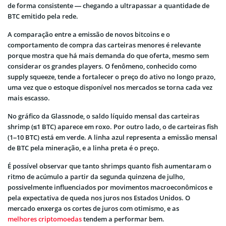
de forma consistente — chegando a ultrapassar a quantidade de
BTC emitido pela rede.
A comparação entre a emissão de novos bitcoins e o
comportamento de compra das carteiras menores é relevante
porque mostra que há mais demanda do que oferta, mesmo sem
considerar os grandes players. O fenômeno, conhecido como
supply squeeze, tende a fortalecer o preço do ativo no longo prazo,
uma vez que o estoque disponível nos mercados se torna cada vez
mais escasso.
No gráfico da Glassnode, o saldo líquido mensal das carteiras
shrimp (≤1 BTC) aparece em roxo. Por outro lado, o de carteiras fish
(1–10 BTC) está em verde. A linha azul representa a emissão mensal
de BTC pela mineração, e a linha preta é o preço.
É possível observar que tanto shrimps quanto fish aumentaram o
ritmo de acúmulo a partir da segunda quinzena de julho,
possivelmente influenciados por movimentos macroeconômicos e
pela expectativa de queda nos juros nos Estados Unidos. O
mercado enxerga os cortes de juros com otimismo, e as
melhores criptomoedas
tendem a performar bem.