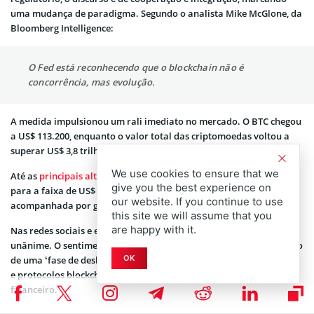
uma mudança de paradigma. Segundo o analista Mike McGlone, da
Bloomberg Intelligence:
O Fed está reconhecendo que o blockchain não é
concorrência, mas evolução.
A medida impulsionou um rali imediato no mercado. O BTC chegou
a US$ 113.200, enquanto o valor total das criptomoedas voltou a
superar US$ 3,8 trilhões.
We use cookies to ensure that we
Até as
principais altcoins
se beneficiaram: o Ethereum (ETH) subiu
give you the best experience on
para a faixa de US$ 4.000, e a Solana (SOL) também avançou,
our website. If you continue to use
acompanhada por ganhos de XRP e Cardano (ADA).
this site we will assume that you
are happy with it.
Nas redes sociais e entre gestoras institucionais, a narrativa foi
unânime. O sentimento geral é de que o anúncio representa o início
OK
de uma ‘fase de desbloqueio institucional’, em que bancos, fintechs
e protocolos blockchain poderão operar no mesmo sistema
financeiro.