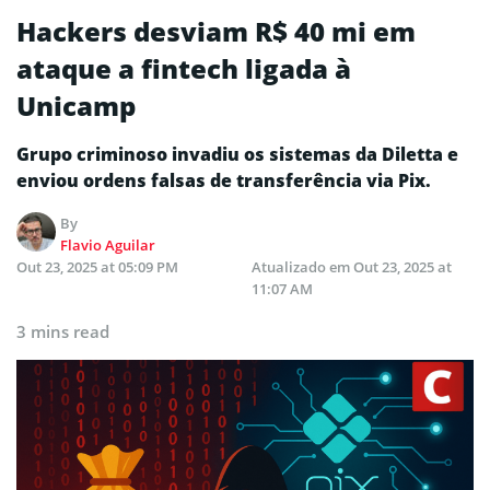
Hackers desviam R$ 40 mi em
ataque a fintech ligada à
Unicamp
Grupo criminoso invadiu os sistemas da Diletta e
enviou ordens falsas de transferência via Pix.
By
Flavio Aguilar
Out 23, 2025 at 05:09 PM
Atualizado em
Out 23, 2025 at
11:07 AM
3 mins read