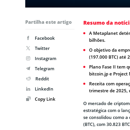
Partilha este artigo
Resumo da notíci
A Metaplanet detém
Facebook
bilhões.
Twitter
O objetivo da empr
(197.000 BTC) até 
Instagram
Plano Fase II tem q
Telegram
bitcoin.jp e Projec
Reddit
Receita com operaç
LinkedIn
trimestre de 2025, 
Copy Link
O mercado de criptom
estratégica com o lan
se consolidou como a 
(BTC), com 30.823 BTC