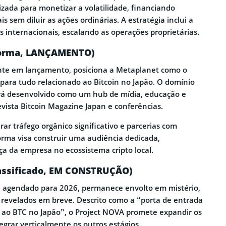
izada para monetizar a volatilidade, financiando
s sem diluir as ações ordinárias. A estratégia inclui a
 internacionais, escalando as operações proprietárias.
aforma, LANÇAMENTO)
ente em lançamento, posiciona a Metaplanet como o
 para tudo relacionado ao Bitcoin no Japão. O domínio
erá desenvolvido como um hub de mídia, educação e
revista Bitcoin Magazine Japan e conferências.
ar tráfego orgânico significativo e parcerias com
orma visa construir uma audiência dedicada,
ça da empresa no ecossistema cripto local.
lassificado, EM CONSTRUÇÃO)
ar, agendado para 2026, permanece envolto em mistério,
revelados em breve. Descrito como a “porta de entrada
 ao BTC no Japão”, o Project NOVA promete expandir os
tegrar verticalmente os outros estágios.