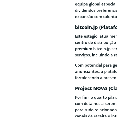
equipe global especial
dividendos preferenciai
expansão com talentos
bitcoin.jp (Plat
Este estágio, atualm
centro de distribuição
premium bitcoin.jp s
serviços, incluindo a 
Com potencial para ger
anunciantes, a plataf
fortalecendo a presen
Project NOVA (C
Por fim, o quarto pil
com detalhes a serem 
para tudo relacionado
canais de receita e in