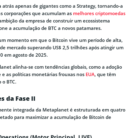
a atrás apenas de gigantes como a Strategy, tornando-a
as corporações que acumulam as
melhores criptomoedas
 a ambição da empresa de construir um ecossistema
ione a acumulação de BTC a novos patamares.
um momento em que o Bitcoin vive um período de alta,
 de mercado superando US$ 2,5 trilhões após atingir um
00 em agosto de 2025.
lanet alinha-se com tendências globais, como a adoção
e e as políticas monetárias frouxas nos
EUA
, que têm
o o BTC.
s da Fase II
lmente integrada da Metaplanet é estruturada em quatro
jetado para maximizar a acumulação de Bitcoin de
Operations (Motor Principal, LIVE)