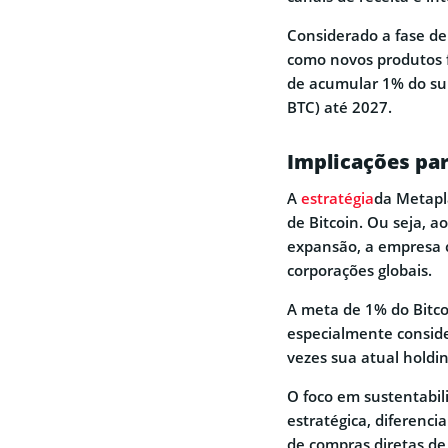
Considerado a fase de 
como novos produtos f
de acumular 1% do su
BTC) até 2027.
Implicações pa
A
estratégia
da Metapl
de Bitcoin. Ou seja, a
expansão, a empresa c
corporações globais.
A meta de 1% do Bitco
especialmente conside
vezes sua atual holdi
O foco em sustentabil
estratégica, diferen
de compras diretas de