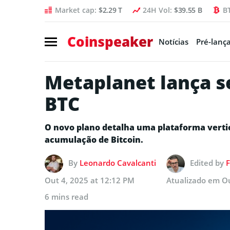
Market cap:
$2.29 T
24H Vol:
$39.55 B
B
Coinspeaker
Notícias
Pré-lanç
Metaplanet lança s
BTC
O novo plano detalha uma plataforma verti
acumulação de Bitcoin.
By
Leonardo Cavalcanti
Edited by
F
Out 4, 2025 at 12:12 PM
Atualizado em
Ou
6 mins read