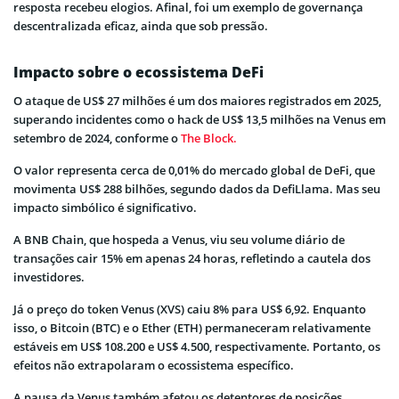
resposta recebeu elogios. Afinal, foi um exemplo de governança
descentralizada eficaz, ainda que sob pressão.
Impacto sobre o ecossistema
DeFi
O ataque de US$ 27 milhões é um dos maiores registrados em 2025,
superando incidentes como o hack de US$ 13,5 milhões na Venus em
setembro de 2024, conforme o
The Block.
O valor representa cerca de 0,01% do mercado global de DeFi, que
movimenta US$ 288 bilhões, segundo dados da DefiLlama. Mas seu
impacto simbólico é significativo.
A BNB Chain, que hospeda a Venus, viu seu volume diário de
transações cair 15% em apenas 24 horas, refletindo a cautela dos
investidores.
Já o preço do token Venus (XVS) caiu 8% para US$ 6,92. Enquanto
isso, o Bitcoin (BTC) e o Ether (ETH) permaneceram relativamente
estáveis em US$ 108.200 e US$ 4.500, respectivamente. Portanto, os
efeitos não extrapolaram o ecossistema específico.
A pausa da Venus também afetou os detentores de posições