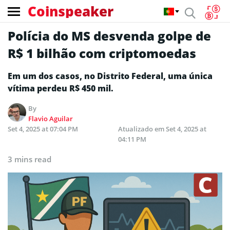
Coinspeaker
Polícia do MS desvenda golpe de
R$ 1 bilhão com criptomoedas
Em um dos casos, no Distrito Federal, uma única
vítima perdeu R$ 450 mil.
By
Flavio Aguilar
Set 4, 2025 at 07:04 PM
Atualizado em
Set 4, 2025 at
04:11 PM
3 mins read