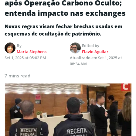
após Operação Carbono Oculto;
entenda impacto nas exchanges
Novas regras visam fechar brechas usadas em
esquemas de ocultação de patrimônio.
By
Edited by
Marta Stephens
Flavio Aguilar
Set 1, 2025 at 05:02 PM
Atualizado em
Set 1, 2025 at
08:34 AM
7 mins read