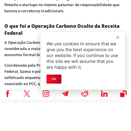
fintechs
e startups no mesmo patamar de responsabilidade que
bancos e corretoras tradicionais.
O que foi a Operação Carbono Oculto da Receita
Federal
A Operação Carbono Oculto, que ocorreu na última semana, é
We use cookies to ensure that we
considerada a maior ofensiva contra o crime organizado na
give you the best experience on
economia formal brasileira.
our website. If you continue to use
this site we will assume that you
Coordenada pela Polícia Federal em parceria com a Receita
are happy with it.
Federal, Gaeco e polícias estaduais, a investigação revelou um
sofisticado esquema de adulteração e distribuição de combustíveis
OK
associado ao PCC, que movimentou cerca de R$ 52 bilhões entre
2020 e 2024.
A fraude envolvia desde a importação de metanol e nafta até a
operação de uma rede com mais de mil postos espalhados por dez
estados, permitindo tanto evasão fiscal quanto lavagem de
dinheiro em larga escala.
O caso chamou atenção não apenas pela dimensão financeira, mas