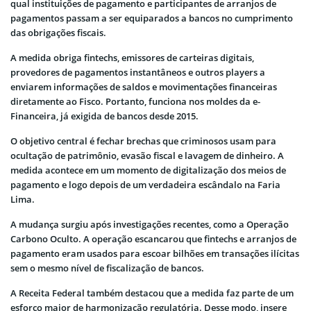
qual instituições de pagamento e participantes de arranjos de
pagamentos passam a ser equiparados a bancos no cumprimento
das obrigações fiscais.
A medida obriga
fintechs
, emissores de carteiras digitais,
provedores de pagamentos instantâneos e outros players a
enviarem informações de saldos e movimentações financeiras
diretamente ao Fisco. Portanto, funciona nos moldes da e-
Financeira, já exigida de bancos desde 2015.
O objetivo central é fechar brechas que criminosos usam para
ocultação de patrimônio, evasão fiscal e lavagem de dinheiro. A
medida acontece em um momento de digitalização dos meios de
pagamento e logo depois de um verdadeira escândalo na Faria
Lima.
A mudança surgiu após investigações recentes, como a Operação
Carbono Oculto. A operação escancarou que
fintechs
e arranjos de
pagamento eram usados para escoar bilhões em transações ilícitas
sem o mesmo nível de fiscalização de bancos.
A Receita Federal também destacou que a medida faz parte de um
esforço maior de harmonização regulatória. Desse modo, insere