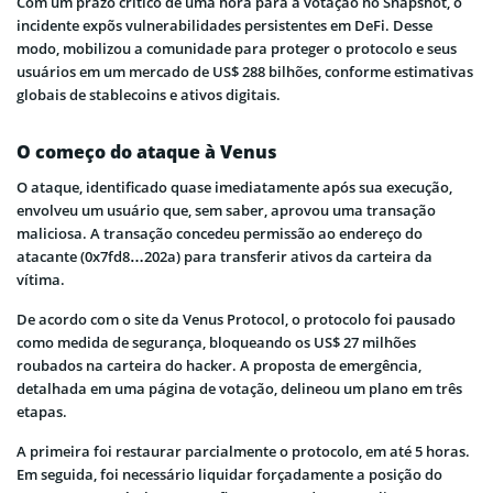
Com um prazo crítico de uma hora para a votação no Snapshot, o
incidente expõs vulnerabilidades persistentes em
DeFi. Desse
modo,
mobilizou a comunidade para proteger o protocolo e seus
usuários em um mercado de US$ 288 bilhões, conforme estimativas
globais de
stablecoins
e ativos digitais.
O começo do ataque à Venus
O ataque, identificado quase imediatamente após sua execução,
envolveu um usuário que, sem saber, aprovou uma transação
maliciosa. A transação concedeu permissão ao endereço do
atacante (0x7fd8…202a) para transferir ativos da carteira da
vítima.
De acordo com o site da Venus Protocol, o protocolo foi pausado
como medida de segurança, bloqueando os US$ 27 milhões
roubados na carteira do hacker. A proposta de emergência,
detalhada em uma página de votação, delineou um plano em três
etapas.
A primeira foi restaurar parcialmente o protocolo, em até 5 horas.
Em seguida, foi necessário liquidar forçadamente a posição do