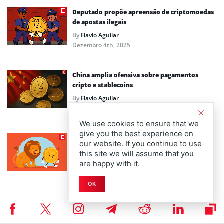
Deputado propõe apreensão de criptomoedas
de apostas ilegais
By
Flavio Aguilar
Dezembro 4th, 2025
China amplia ofensiva sobre pagamentos
cripto e stablecoins
By
Flavio Aguilar
Novembro 30th, 2025
We use cookies to ensure that we
give you the best experience on
Fazenda planeja aplicar IOF sobre transações
our website. If you continue to use
com criptomoedas
this site we will assume that you
By
Flavio Aguilar
are happy with it.
Novembro 27th, 2025
OK