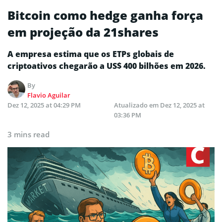
Bitcoin como hedge ganha força
em projeção da 21shares
A empresa estima que os ETPs globais de
criptoativos chegarão a US$ 400 bilhões em 2026.
By
Flavio Aguilar
Dez 12, 2025 at 04:29 PM
Atualizado em
Dez 12, 2025 at
03:36 PM
3 mins read