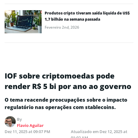
Produtos cripto tiveram saída líquida de US$
1,7 bilhão na semana passada
Fevereiro 2nd, 2026
IOF sobre criptomoedas pode
render R$ 5 bi por ano ao governo
O tema reacende preocupações sobre o impacto
regulatório nas operações com stablecoins.
By
Flavio Aguilar
Dez 11, 2025 at 09:07 PM
Atualizado em
Dez 12, 2025 at
01:02 AM