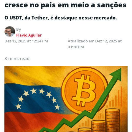
cresce no país em meio a sanções
O USDT, da Tether, é destaque nesse mercado.
By
Flavio Aguilar
Dez 13, 2025 at 12:24 PM
Atualizado em
Dez 12, 2025 at
03:28 PM
3 mins read