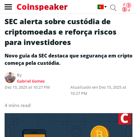
Coinspeaker
SEC alerta sobre custódia de
criptomoedas e reforça riscos
para investidores
Novo guia da SEC destaca que segurança em cripto
começa pela custódia.
By
Gabriel Gomes
Dez 15, 2025 at 10:27 PM
Atualizado em
Dez 15, 2025 at
10:27 PM
4 mins read