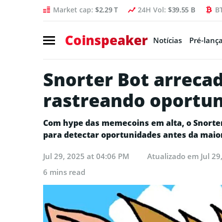
Market cap:
$2.29 T
24H Vol:
$39.55 B
B
Coinspeaker
Notícias
Pré-lanç
Snorter Bot arrecad
rastreando oportun
Com hype das memecoins em alta, o Snorte
para detectar oportunidades antes da maior
Jul 29, 2025 at 04:06 PM
Atualizado em
Jul 2
6 mins read