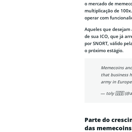
o mercado de memecoi
multiplicação de 100x.
operar com funcional
Aqueles que desejam 
de sua ICO, que já ar
por SNORT, válido pel
o próximo estágio.
Memecoins and 
that business 
army in Europe
— toly 🇺🇸 (@
Parte do cresci
das memecoins