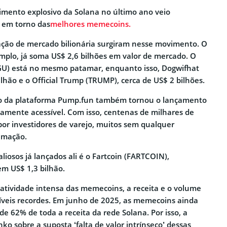
imento explosivo da Solana no último ano veio
 em torno das
melhores memecoins.
ação de mercado bilionária surgiram nesse movimento. O
plo, já soma US$ 2,6 bilhões em valor de mercado. O
U) está no mesmo patamar, enquanto isso, Dogwifhat
ilhão e o Official Trump (TRUMP), cerca de US$ 2 bilhões.
ão da plataforma Pump.fun também tornou o lançamento
mente acessível. Com isso, centenas de milhares de
por investidores de varejo, muitos sem qualquer
amação.
iosos já lançados ali é o Fartcoin (FARTCOIN),
m US$ 1,3 bilhão.
à atividade intensa das memecoins, a receita e o volume
íveis recordes. Em junho de 2025, as memecoins ainda
e 62% de toda a receita da rede Solana. Por isso, a
o sobre a suposta ‘falta de valor intrínseco’ dessas