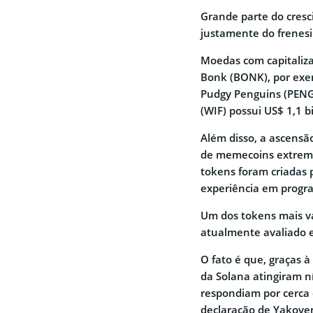
Grande parte do cresc
justamente do frenesi
Moedas com capitaliz
Bonk (BONK), por exem
Pudgy Penguins (PENG
(WIF) possui US$ 1,1 b
Além disso, a ascens
de memecoins extrema
tokens foram criadas 
experiência em progr
Um dos tokens mais val
atualmente avaliado e
O fato é que, graças 
da Solana atingiram n
respondiam por cerca d
declaração de Yakovenk