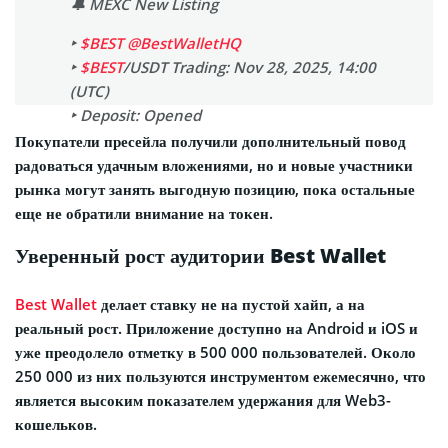
🔔 MEXC New Listing
More details below⬇️
‣
$BEST
@BestWalletHQ
— KuCoin (@kucoincom)
‣
$BEST
/USDT Trading: Nov 28, 2025, 14:00
November 28, 2025
(UTC)
‣ Deposit: Opened
Покупатели пресейла получили дополнительный повод
👇Join the
$BEST
Airdrop+ to share
радоваться удачным вложениями, но и новые участники
1,200,000
$BEST
& 45,000
$USDT
!
рынка могут занять выгодную позицию, пока остальные
https://t.co/esHlv4BOnf
еще не обратили внимание на токен.
pic.twitter.com/d71NoTNV5Z
Уверенный рост аудитории Best Wallet
— MEXC_Listings (@MEXC_Listings)
November 27, 2025
Best Wallet
делает ставку не на пустой хайп, а на
реальный рост. Приложение доступно на Android и iOS и
уже преодолело отметку в 500 000 пользователей. Около
250 000 из них пользуются инструментом ежемесячно, что
является высоким показателем удержания для Web3-
кошельков.