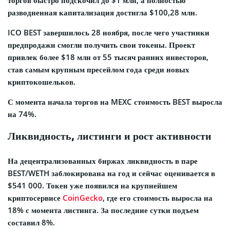
торгов быстро подскочил до $1 млн, а полностью
разводненная капитализация достигла $100,28 млн.
ICO BEST завершилось 28 ноября, после чего участники
предпродажи смогли получить свои токены. Проект
привлек более $18 млн от 55 тысяч ранних инвесторов,
став самым крупным пресейлом года среди новых
криптокошельков.
С момента начала торгов на MEXC стоимость BEST выросла
на 74%.
Ликвидность, листинги и рост активности
На децентрализованных биржах ликвидность в паре
BEST/WETH заблокирована на год и сейчас оценивается в
$541 000. Токен уже появился на крупнейшем
криптосервисе
CoinGecko
, где его стоимость выросла на
18% с момента листинга. За последние сутки подъем
составил 8%.