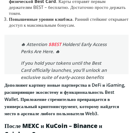
физической Best Card
. Карты отправят первым
держателям BEST – бесплатно. Достаточно просто держать
токен.
Повышенные уровни кэшбэка
. Ранний стейкинг открывает
доступ к максимальным бонусам.
🔥 Attention
$BEST
Holders! Early Access
Perks Are Here. 🔥
If you hold your tokens until the Best
Card officially launches, you’ll unlock an
exclusive suite of early-access benefits
reserved for our most committed
Дополняют картину новые партнерства в DeFi и iGaming,
community members:
расширяющие экосистему и функциональность Best
Wallet. Приложение стремительно превращается в
1️⃣ Priority Access to the Best Card
универсальный криптоинструмент, которому найдется
Start…
pic.twitter.com/VR8qxMHJ0g
место в арсенале любого пользователя Web3.
— Best Wallet (@BestWalletHQ)
После MEXC и KuCoin – Binance и
November 28, 2025