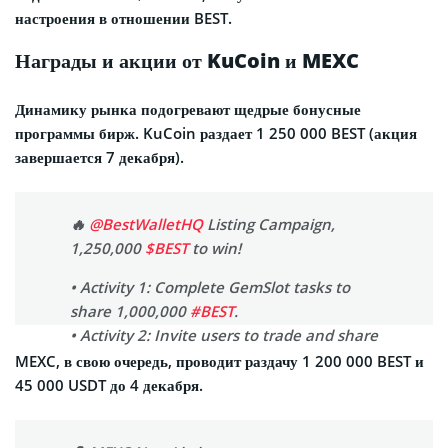
настроения в отношении BEST.
Награды и акции от KuCoin и MEXC
Динамику рынка подогревают щедрые бонусные
программы бирж. KuCoin раздает 1 250 000 BEST (акция
завершается 7 декабря).
🔥
@BestWalletHQ
Listing Campaign,
1,250,000
$BEST
to win!
• Activity 1: Complete GemSlot tasks to
share 1,000,000
#BEST
.
• Activity 2: Invite users to trade and share
250,000 BEST.
MEXC, в свою очередь, проводит раздачу 1 200 000 BEST и
45 000 USDT до 4 декабря.
Campaign runs from Nov 28 to Dec 7
(UTC).