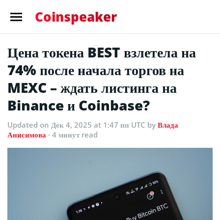
Coinspeaker
Цена токена BEST взлетела на
74% после начала торгов на
MEXC – ждать листинга на
Binance и Coinbase?
Updated
on Дек 4, 2025 at 1:47 пп UTC
by
Влада
Анисимова
· 4 минут read