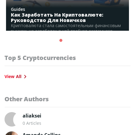
Guides
Как Заработать На Криптовалюте:
Руководство Для Новичков
Криптовалюта стала самостоятельным финансовым
рынком, но заработок в ней требует системного
подхода и понимания рисков....
Read Full Guide
Top 5 Cryptocurrencies
View All
Other Authors
aliaksei
0 Articles