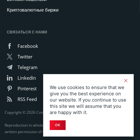
Криптовалютные биржи
СВЯЗАТЬСЯ С НАМИ
Facebook
Twitter
Telegram
LinkedIn
We use cookies to ensure that we
Pinterest
give you the best experience on
RSS Feed
our website. If you continue to use
this site we will assume that you
are happy with it.
Copyright © 2026 Coinspeaker LTD. All rights reserved.
Reproduction in whole or in part in any form or medium without express
OK
written permission of Coinspeaker LTD is prohibited.