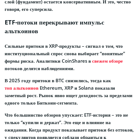
слой (фундамент) остается консервативным. И это, честно
говоря, его суперсила.
ETF-потоки перекрывают импульс
альткоинов
Сильные притоки в XRP-продукты – сигнал о том, что
институциональный спрос снова выбирает “понятные”
формы риска. Аналитики CoinShares в
свежем обзоре
потоков делятся наблюдениями.
В 2025 году притоки в BTC снизились, тогда как
топ альткоинов
Ethereum, XRP и Solana показали
заметный рост. Рынок явно ищет доходность за пределами
одного только Биткоин-сегмента.
Что большинство обзоров упускает: ETF-история – это не
только “купили и держат”. Это еще и влияние на
ожидания. Когда продукт показывает притоки без оттоков,
у спекулянтов появляется соблазн обраиться к