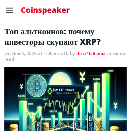
Coinspeaker
Топ альткоинов: почему
инвесторы скупают XRP?
On Янв 8, 2026 at 1:08 пп UTC
by
Лиза Чайкина
· 3 минут
read