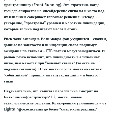
фронтраннингу (Front Running). Это стратегия, когда
трейдер опирается на инсайдерские сигналы и часто под
их влиянием совершает торговые решения. Отсюда –
ускорение, “прострелы” уровней и короткие ликвидации,
которые только подливают масла в огонь.
Риск тоже очевиден. Если макро-фон ухудшится – скажем,
данные по занятости или инфляции снова поднимут
ожидания по ставкам – ETF-потоки могут замедлиться. И
рынок резко вспомнит, что ликвидность в альткоинах
ниже, чем кажется при “зеленых свечах” (то есть на
подъеме сегмента). Плюс часть спроса может оказаться
“событийной”: пришли на запуск, на хайп – и быстро
ушли.
Неудивительно, что капитал параллельно смотрит на
Биткоин-инфраструктуру: L2, мосты, новые
технологические решения. Конкуренция усиливается – от
Lightning-экосистемы до более “смарт-контрактных”