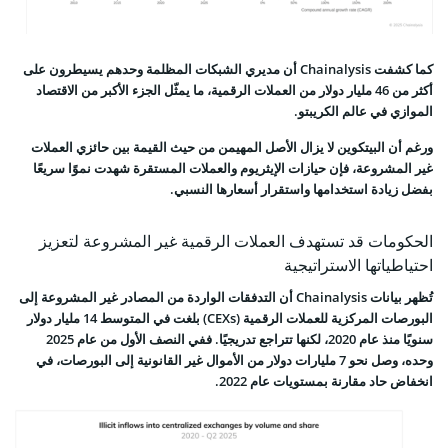
كما كشفت Chainalysis أن مديري الشبكات المظلمة وحدهم يسيطرون على
أكثر من 46 مليار دولار من العملات الرقمية، ما يمثّل الجزء الأكبر من الاقتصاد
الموازي في عالم الكريبتو.
ورغم أن البيتكوين لا يزال الأصل المهيمن من حيث القيمة بين حائزي العملات
غير المشروعة، فإن حيازات الإيثريوم والعملات المستقرة شهدت نموًا سريعًا
بفضل زيادة استخدامها واستقرار أسعارها النسبي.
الحكومات قد تستهدف العملات الرقمية غير المشروعة لتعزيز
احتياطياتها الاستراتيجية
تُظهر بيانات Chainalysis أن التدفقات الواردة من المصادر غير المشروعة إلى
البورصات المركزية للعملات الرقمية (CEXs) بلغت في المتوسط 14 مليار دولار
سنويًا منذ عام 2020، لكنها تتراجع تدريجيًا. ففي النصف الأول من عام 2025
وحده، وصل نحو 7 مليارات دولار من الأموال غير القانونية إلى البورصات، في
انخفاض حاد مقارنة بمستويات عام 2022.