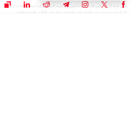
تأتي هذه الأرقام في ظل العودة القوية لشعبية العملات الرقمية ومنتجات الأصول
الرقمية، مع تزايد تبني الحكومات والجمهور لها حول العالم. وقد استفادت
البورصات بشكل خاص من ارتفاع النشاط وزيادة الفرص لتطوير منتجات
وخدمات جديدة مع توضح الأطر التنظيمية في هذا القطاع تدريجيًا.
وعلى سبيل المثال، أبرمت Binance شراكة مع بنك BBVA الإسباني العملاق
لاستكشاف حلول حفظ الأصول الرقمية. وفي الوقت ذاته، تجاوزت عملة
Binance Coin) BNB) عملتي XRP وUSDT في 7 أكتوبر لتصبح ثالث أكبر عملة
رقمية من حيث القيمة السوقية، قبل أن تستعيد USDT موقعها الثالث لاحقًا،
لتأتي BNB في المرتبة الرابعة.
أخبار العملات الرقمية
,
الأخبار
,
خبر اليوم
محمد إقبال
كاتب و صحفي متخصص في تغطية وتحليل الأسواق المالية، الاستثمارات،
والشركات. يركز محمد في عمله على تقديم معلومات وتحليلات لقراء موقع
CoinSpeaker حول الاستثمارات والتطورات اليومية في قطاع العملات الرقمية،