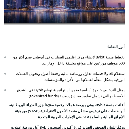
أبرز النقاط:
تخطط منصة Bybit لإنشاء مركز إقليمي للعمليات في أبوظبي يضم أكثر من
500 موظف موزعين على مواقع مختلفة داخل الإمارات.
ستقدّم Bybit خدمات تداول ووساطة مالية وحفظ أصول وتحويل العملات
الورقية بشكل منظّم لعملائها من الأفراد والمؤسسات.
يمثل الترخيص خطوة أساسية ضمن استراتيجية توسّع Bybit في الشرق
الأوسط، والتي تشمل تطوير صناديق رمزية (tokenized funds).
أعلنت منصة Bybit، وهي بورصة عملات رقمية مقرّها جزر العذراء البريطانية،
أنها حصلت على ترخيص مشغّل منصة الأصول الافتراضية (VASP) من هيئة
الأوراق المالية والسلع (SCA) في الإمارات العربية المتحدة.
ووفقًا للبيان الصحفي الصادر في 9 أكتوبر، أصبحت Bybit أول بورصة عملات