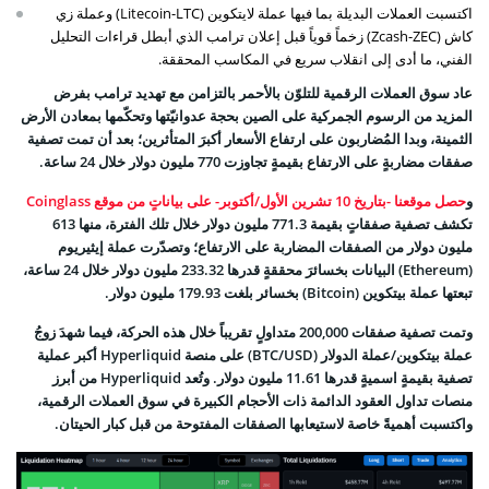
اكتسبت العملات البديلة بما فيها عملة لايتكوين (Litecoin-LTC) وعملة زي
كاش (Zcash-ZEC) زخماً قوياً قبل إعلان ترامب الذي أبطل قراءات التحليل
الفني، ما أدى إلى انقلاب سريع في المكاسب المحققة.
عاد سوق العملات الرقمية للتلوّن بالأحمر بالتزامن مع تهديد ترامب بفرض
المزيد من الرسوم الجمركية على الصين بحجة عدوانيّتها وتحكّمها بمعادن الأرض
الثمينة، وبدا المُضاربون على ارتفاع الأسعار أكبرَ المتأثرين؛ بعد أن تمت تصفية
صفقات مضاربةٍ على الارتفاع بقيمةٍ تجاوزت 770 مليون دولار خلال 24 ساعة.
و
حصل موقعنا -بتاريخ 10 تشرين الأول/أكتوبر- على بياناتٍ من موقع Coinglass
تكشف تصفية صفقاتٍ بقيمة 771.3 مليون دولار خلال تلك الفترة، منها 613
مليون دولار من الصفقات المضاربة على الارتفاع؛ وتصدّرت عملة
إيثيريوم
(Ethereum)
البيانات بخسائرَ محققةٍ قدرها 233.32 مليون دولار خلال 24 ساعة،
تبعتها عملة
بيتكوين (Bitcoin)
بخسائر بلغت 179.93 مليون دولار.
وتمت تصفية صفقات 200,000 متداولٍ تقريباً خلال هذه الحركة، فيما شهدَ زوجُ
عملة بيتكوين/عملة الدولار (BTC/USD) على منصة Hyperliquid أكبر عملية
تصفية بقيمةٍ اسميةٍ قدرها 11.61 مليون دولار. وتُعد Hyperliquid من أبرز
منصات تداول العقود الدائمة ذات الأحجام الكبيرة في سوق العملات الرقمية،
واكتسبت أهميةً خاصة لاستيعابها الصفقات المفتوحة من قبل كبار الحيتان.