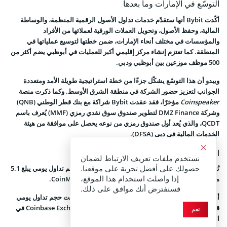
التوسّع في الإمارات وما بعدها
أكّدت Bybit أنها ستقدّم خدمات تداول الأصول الرقمية المنظمة، والوساطة
المالية، وحفظ الأصول، وتحويل العملات الورقية لعملائها من الأفراد
والمؤسسات في مختلف أنحاء الإمارات، ضمن خطتها لتوسيع عملياتها في
المنطقة. كما تعتزم إنشاء مركز إقليمي أكبر للعمليات في أبوظبي يضم أكثر من
500 موظف موزعين بين أبوظبي ودبي.
ويبدو أن هذا التوسّع يشكّل جزءًا من خطة استراتيجية طويلة الأمد ومتعددة
الجوانب لتعزيز حضور الشركة في منطقة الشرق الأوسط. وكما ذكرت منصة
Coinspeaker
مؤخرًا، فقد عقدت Bybit شراكة مع بنك قطر الوطني (QNB)
وشركة DMZ Finance لتطوير صندوق سوق نقدي رمزي (MMF) يُعرف باسم
QCDT، والذي يُعد أول صندوق رمزي من نوعه يحصل على موافقة من هيئة
الخدمات المالية في دبي (DFSA).
ازدهار البورصات مع انتشار العملات الرقمية
نستخدم ملفات تعريف الارتباط لضمان
حصولك على أفضل تجربة على موقعنا.
تُعد Bybit ثاني أكبر بورصة عملات رقمية في العالم، بحجم تداول يومي يبلغ 5.1
إذا واصلت استخدام هذا الموقع،
مليارات دولار وقت نشر التقرير، وفقًا لبيانات CoinMarketCap.
فسنفترض أنك موافق على ذلك.
أما Binance، أكبر بورصة عملات رقمية عالميًا، فقد سجلت حجم تداول يومي
قدره 29.7 مليار دولار في نفس الفترة، بينما جاءت Coinbase Exchange في
نعم
المرتبة الثالثة بـ 3.1 مليارات دولار.