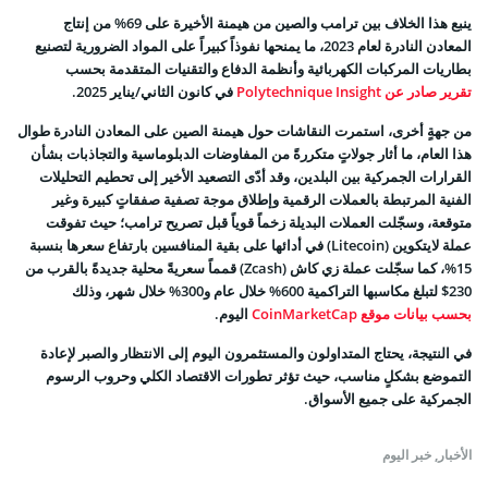
ينبع هذا الخلاف بين ترامب والصين من هيمنة الأخيرة على 69% من إنتاج
المعادن النادرة لعام 2023، ما يمنحها نفوذاً كبيراً على المواد الضرورية لتصنيع
بطاريات المركبات الكهربائية وأنظمة الدفاع والتقنيات المتقدمة بحسب
تقرير صادر عن Polytechnique Insight
في كانون الثاني/يناير 2025.
من جهةٍ أخرى، استمرت النقاشات حول هيمنة الصين على المعادن النادرة طوال
هذا العام، ما أثار جولاتٍ متكررةً من المفاوضات الدبلوماسية والتجاذبات بشأن
القرارات الجمركية بين البلدين، وقد أدّى التصعيد الأخير إلى تحطيم التحليلات
الفنية المرتبطة بالعملات الرقمية وإطلاق موجة تصفية صفقاتٍ كبيرة وغير
متوقعة، وسجّلت العملات البديلة زخماً قوياً قبل تصريح ترامب؛ حيث تفوقت
عملة
لايتكوين (Litecoin)
في أدائها
على بقية المنافسين بارتفاع سعرها بنسبة
15%
، كما سجّلت عملة
زي كاش
(Zcash)
قمماً سعريةً محلية جديدةً بالقرب من
230$ لتبلغ
مكاسبها التراكمية 600% خلال عام و300% خلال شهر، وذلك
بحسب بيانات موقع CoinMarketCap
اليوم.
في النتيجة، يحتاج المتداولون والمستثمرون اليوم إلى الانتظار والصبر لإعادة
التموضع بشكلٍ مناسب، حيث تؤثر تطورات الاقتصاد الكلي وحروب الرسوم
الجمركية على جميع الأسواق.
الأخبار
,
خبر اليوم