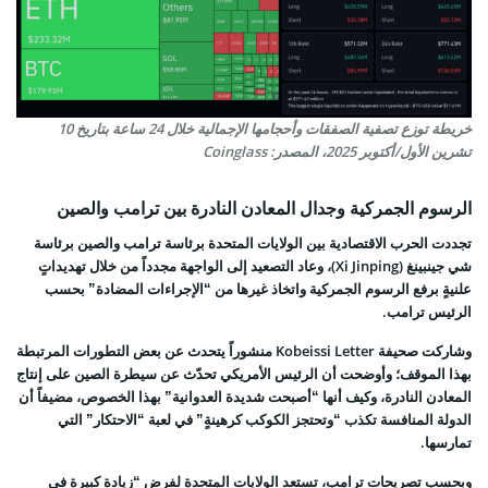
خريطة توزع تصفية الصفقات وأحجامها الإجمالية خلال 24 ساعة بتاريخ 10
تشرين الأول/أكتوبر 2025، المصدر: Coinglass
الرسوم الجمركية وجدال المعادن النادرة بين ترامب والصين
تجددت الحرب الاقتصادية بين الولايات المتحدة برئاسة ترامب والصين برئاسة
شي جينبينغ (Xi Jinping)، وعاد التصعيد إلى الواجهة مجدداً من خلال تهديداتٍ
علنيةٍ برفع الرسوم الجمركية واتخاذ غيرها من “الإجراءات المضادة” بحسب
الرئيس ترامب.
وشاركت صحيفة Kobeissi Letter منشوراً يتحدث عن بعض التطورات المرتبطة
بهذا الموقف؛ وأوضحت أن الرئيس الأمريكي تحدّث عن سيطرة الصين على إنتاج
المعادن النادرة، وكيف أنها “أصبحت شديدة العدوانية” بهذا الخصوص، مضيفاً أن
الدولة المنافسة تكذب “وتحتجز الكوكب كرهينةٍ” في لعبة “الاحتكار” التي
تمارسها.
وبحسب تصريحات ترامب، تستعد الولايات المتحدة لفرض “زيادة كبيرة في