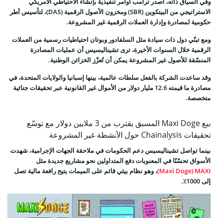
وفي السياق ذاته، أصدر ترامب أوامر تنفيذية بإنشاء الاحتياطي الأمريكي
الاستراتيجي من البيتكوين (SBR) ومخزون الأصول الرقمية (DAS)، لتأسيس أطر
حكومية لمصادرة وإدارة العملات الرقمية غير المشروعة.
ومع تبنّي دول ذات سيادة مثل السلفادور وبوتان احتياطيات رسمية من العملات
الرقمية خلال السنوات الأخيرة، ترى تشيناليسيس أن عمليات المصادرة
المنسّقة للأصول غير المشروعة يمكن أن تُعزّز الخزائن الوطنية.
وقد ساعدت الشركة بالفعل سلطات عالمية، بينها إسبانيا والولايات المتحدة، في
مصادرة ما قيمته 12.6 مليار دولار من الأموال غير القانونية عبر تحقيقات جنائية
متخصصة.
بيع Maxi Doge المسبق يقترب من 3 ملايين دولار مع توسّع
تحقيقات Chainalysis حول الأنشطة غير المشروعة
بينما تواصل تشيناليسيس دعم الحكومات في ملاحقة الجهات الإجرامية، شهدت
الأسواق تحسّنًا في المعنويات دفع المتداولين نحو مشاريع جديدة مثل
Maxi Doge) MAXI)
، وهو نظام بيئي قائم على الميمات يتيح رافعة مالية تصل
إلى 1000٪.