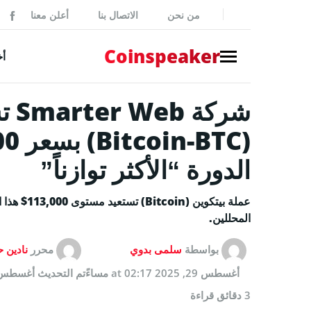
من نحن
الاتصال بنا
أعلن معنا
ker
Coinspeaker
أخ
NEWS
أخبار بي
أخبار
الدورة “الأكثر توازناً”
إصدارات
بيانات 
عملة بيتكو
المحللين.
أخبار مم
بواسطة
سلمى بدوي
محرر
نادين ح
GUIDES
أغسطس 29, 2025 at 02:17 مساءً
تم التحديث
أغسطس 29, 2025 at 02:17 م
كيفية شر
3 دقائق قراءة