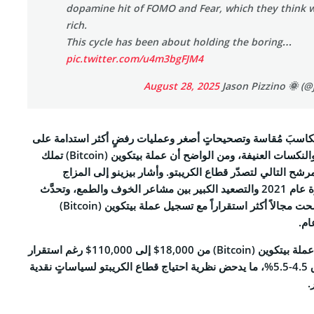
dopamine hit of FOMO and Fear, which they think 
rich.
This cycle has been about holding the boring…
pic.twitter.com/u4m3bgFJM4
August 28, 2025
كاسبَ مُقاسة وتصحيحاتٍ أصغر وعمليات رفضٍ أكثر استدامة على
عكس القفزات الحماسية والنكسات العنيفة، ومن الواضح أن عملة بيتكوين (Bitcoin) تملك
رشح التالي لتصدّر قطاع الكريبتو
. وأشار بيزينو إلى المزاج
المتطرف الذي شهدته دورة عام 2021 والتصعيد الكبير بين مشاعر الخوف والطمع، وتحدَّث
الاً أكثر استقراراً مع تسجيل عملة بيتكوين (Bitcoin)
م.
كما شدّد على ارتفاع سعر عملة بيتكوين (Bitcoin) من 18,000$ إلى 110,000$ رغم استقرار
معدلات الفائدة ضمن نطاق 4.5-5.5%، ما يدحض نظرية احتياج قطاع الكريبتو لسياساتٍ نقدية
.