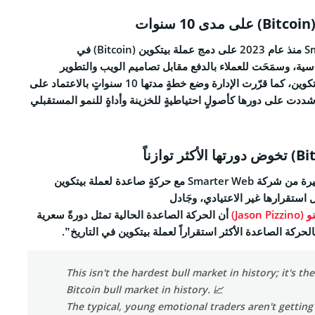
ت
دمج عملة بيتكوين (Bitcoin)
في
اسية، وسمَحَت للعملاء بالدفع مقابل تصاميم الويب والتطوير
والتسويق الرقمي بعملة بيتكوين، كما قرّرت الإدارة وضع خطةٍ مدتها 10 سنواتٍ بالاعتماد على
بيتكوين (Bitcoin)، وشددت على دورها كأصولٍ احتياطيةٍ للخزينة وأداةٍ للنمو المستقبلي
تزامنت عملية التجميع الأخيرة من شركة Smarter Web مع حركةٍ صاعدة لعملة بيتكوين
Jas)
أن الحركة الصاعدة الحالية تمثل دورةً سعرية
حركة الصاعدة الأكثر استقراراً لعملة بيتكوين في التاريخ”.
This isn't the hardest bull market in history; it's t
Bitcoin bull market in history. 📈
The typical, young emotional traders aren't getting 