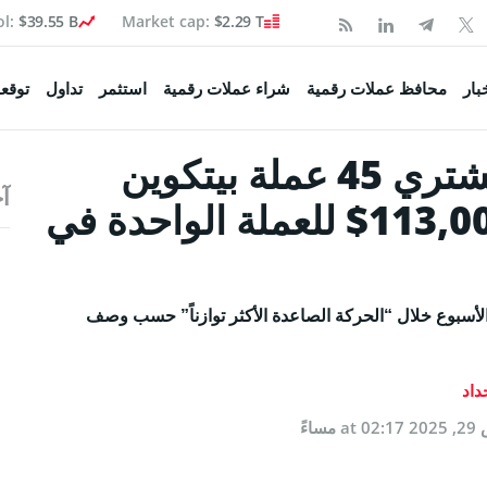
ol:
$39.55 B
Market cap:
$2.29 T
Coinspea
بار
محافظ عملات رقمية
شراء عملات رقمية
استثمر
تداول
توقعا
شركة Smarter Web تشتري 45 عملة بيتكوين
آخ
تكوين
(Bitcoin-BTC) بسعر 113,000$ للعملة الواحدة في
 السوق
صحفية
ين (Bitcoin) تستعيد مستوى 113,000$ هذا الأسبوع خلال “الحركة الصاعدة الأكثر توازناً” حسب وصف
ولة
داد
ساءً
اء البيتكوين