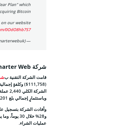
Year Plan" which
Feed
quiring Bitcoin.
 on our website:
com/0OdO8hb7S7
— The Smarter Web Company (@smarterwebuk)
© 2026 Coinspeaker LTD.
ESERVED.
شركة Smarter Web تقوم بشراء 45 عملة بيتكوين (Bitcoin)
قامت الشركة التقنية ب
شر
وباستثمارٍ إجمالي بلغ 201 مليون جنيه إسترليني (271 مليون دولار).
عمليات الشراء.