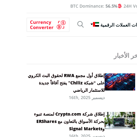
BTC Dominance:
56.5%
24H V
Currency
ت العملات الرقمية
Converter
ر الأخبار
إطلاق أول مجمع RWA لحقوق البث الكروي
على “شبكة Chiliz” يفتح آفاقاً جديدة
للاستثمار الرياضي
ديسمبر 16th, 2025
إطلاق شركة Crypto.com لمنصة تنبوء
بحركة الأسواق بالتعاون مع ERShares
وSignal Markets
ديسمبر 16th, 2025