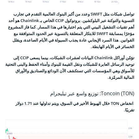
تواصل شبكات مثل SWIFT وعدد من أكبر البنوك العالمية التقدم في تجارب
التسوية والتوكنة عبر البلوكشين. بروتوكول CCIP الخاص بـ Chainlink هو أحد
أهم تقنيات التشغيل البيني التي يتم اختبارها في هذا المسار. كما فاز المشروع
مؤخرًا بمسابقة SWIFT للابتكار المتعلقة بالتسوية عبر الحدود المتوافقة مع
القوانين. هذا السرد الإيجابي عادة يجذب السيولة في الأيام الصاعدة، ويقلل
الخسائر في الأيام الهابطة.
تؤمّن أوراكل Chainlink البيانات لعشرات الشبكات، بينما يسعى CCIP إلى
توحيد الرسائل العابرة للشبكات ونقل القيمة للبنوك وأمناء الحفظ والبنى التحتية
للأسواق وهي المؤسسات التي تستكشف الآن الودائع والصناديق والأوراق
المالية المرمّزة.
Toncoin (TON): توزيع واسع عبر تيليجرام
انخفاض TON خلال الهبوط الأخير في السوق، ويتم تداولها عند 1.71 دولار
تقريبًا.