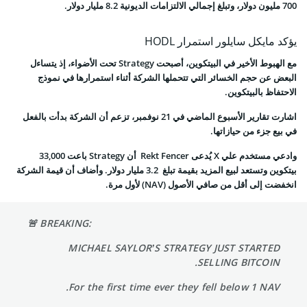
700 مليون دولار، وتبلغ إجمالي الالتزامات الديونية 8.2 مليار دولار.
يؤكد مايكل سايلور استمرار HODL
مع الهبوط الأخير في البيتكوين، أصبحت Strategy تحت الأضواء، إذ يتساءل
البعض عن حجم الخسائر التي تتحملها الشركة أثناء استمرارها في نموذج
الاحتفاظ بالبيتكوين.
اشارت تقارير الأسبوع الماضي في 21 نوفمبر، تزعم أن الشركة بدأت بالفعل
في بيع جزء من حيازاتها.
وادعي مستخدم علي X يُدعى Rekt Fencer أن Strategy باعت 33,000
بيتكوين وتستعد لبيع المزيد بقيمة تبلغ 3.2 مليار دولار. وأضاف أن قيمة الشركة
انخفضت إلى أقل من صافي الأصول (NAV) لأول مرة.
🚨 BREAKING:
MICHAEL SAYLOR’S STRATEGY JUST STARTED
SELLING BITCOIN.
For the first time ever they fell below 1 NAV.