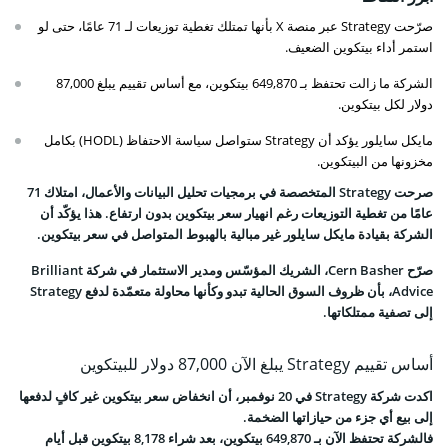
صرّحت Strategy عبر منصة X بأنها تمتلك تغطية توزيعات لـ 71 عامًا، حتى لو
استمر أداء بيتكوين الضعيف.
الشركة ما زالت تحتفظ بـ 649,870 بيتكوين، مع أساس تقييم يبلغ 87,000
دولار لكل بيتكوين.
مايكل سايلور يؤكد أن Strategy ستواصل سياسة الاحتفاظ (HODL) بكامل
مخزونها من البيتكوين.
صرحت Strategy المتخصصة في برمجيات تحليل البيانات والأعمال، امتلاك 71
عامًا من تغطية التوزيعات رغم انهيار سعر بيتكوين بدون ارتفاع. هذا يؤكّد أن
الشركة بقيادة مايكل سايلور غير مبالية بالهبوط المتواصل في سعر بيتكوين.
صرّح Cern Basher، الشريك المؤسّس ومدير الاستثمار في شركة Brilliant
Advice، بأن ظروف السوق الحالية تبدو وكأنها محاولة متعمّدة لدفع Strategy
إلى تصفية ممتلكاتها.
أساس تقييم Strategy يبلغ الآن 87,000 دولار للبيتكوين
اكدت شركة Strategy في 20 نوفمبر، أن انخفاض سعر بيتكوين غير كافٍ لدفعها
إلى بيع أي جزء من حيازاتها الضخمة.
فالشركة تحتفظ الآن بـ 649,870 بيتكوين، بعد شراء 8,178 بيتكوين قبل أيام