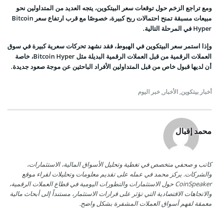
ومع تراجع الزخم حول توقعات سعر البيتكوين، يتجه العديد من المتداولين نحو
مبيعات مسبقة تمنح احتمالات ربح كبيرة، خصوصًا مع قرب ارتفاع سعر Bitcoin
Hyper في المرحلة التالية.
وإذا استمر سعر البيتكوين في الهبوط، فقد نشهد تحركات سعرية كبيرة في سوق
العملات الرقمية من قبل العملات الرقمية البديلة مثل Bitcoin Hyper، خاصة
أن لديها قبول خاص من قبل المتداولين الأفراد الباحثين عن موجة صعود جديدة.
أخبار بيتكوين
,
الأخبار
,
خبر اليوم
محمد إقبال
كاتب و صحفي متخصص في تغطية وتحليل الأسواق المالية، الاستثمارات،
والشركات. يركز محمد في عمله على تقديم معلومات وتحليلات لقراء موقع
CoinSpeaker حول الاستثمارات والتطورات اليومية في قطاع العملات الرقمية،
والاتجاهات الاقتصادية التي تؤثر على قرارات الاستثمار، مستنداً إلى أبحاث مالية
معمقة لفهم أسواق العملات المشفرة بشكل واضح.