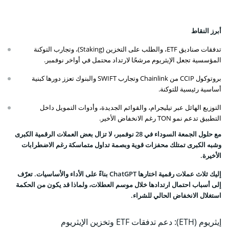
أبرز النقاط
تدفقات صناديق ETF، والطلب على التخزين (Staking)، وتجارب التوكنة
المؤسسية تجعل الإيثريوم مرشحًا لارتداد محتمل في أواخر نوفمبر.
بروتوكول CCIP من Chainlink وتجارب SWIFT والبنوك تعزز دورها كبنية
أساسية رئيسية للتوكنة.
التوزيع الهائل عبر تيليجرام، والقوائم الجديدة، وأدوات التمويل داخل
التطبيق تدعم نمو TON رغم الانخفاض الأخير.
مع حلول الجمعة السوداء في 28 نوفمبر، لا تزال بعض العملات الرقمية الكبرى
وشبه الكبرى تمتلك محفزات قوية وبصمة تداول متماسكة رغم الاضطرابات
الأخيرة.
إليك ثلاث عملات رقمية اختارها ChatGPT بناءً على الأداء والأساسيات. تعرّف
إلى أسباب احتمال ارتدادها خلال موسم العطلات، ولماذا قد يكون من الحكمة
استغلال الانخفاض الحالي للشراء.
إيثريوم (ETH): دعم تدفقات ETF وتخزين الإيثريوم