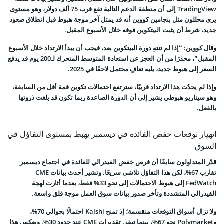
TradingView إلى أن منطقة الدعم التالية تقع قرب 75 ألف دولار، وهو مستوى
يرى محللون مثل بنجامين كووين أنه قد يمثل آخر موجة هبوط قبل انطلاق صعود
جديد، شرط أن يثبت البيتكوين فوقه خلال الأسبوع المقبل.
وقال كووين: “إذا لم تنتهِ دورة البيتكوين بعد، فيجب أن يبدأ الارتداد خلال الأسبوع
المقبل”، محذرًا من أن العجز عن استعادة المتوسط المتحرك لـ200 يوم قد يدفع
السعر إلى هبوط جديد، يليه تعافٍ محتمل لاحقًا في 2025.
وإذا لم يحدُث هذا الارتداد قريبًا، سترتفع احتمالات تكوين قمة أقل من السابقة،
وهو سيناريو هبوطي يشير إلى أن الدورة الصاعدة ربما تكون قد بلغت ذروتها
بالفعل.
انهيار توقعات خفض الفائدة في ديسمبر يهبط بمستوى التفاؤل في
السوق
قدّر المتداولون سابقًا أن فرص خفض الفيدرالي للفائدة في اجتماع ديسمبر
تقارب 67%، لكن هذا التفاؤل تلاشى سريعًا. وتشير أحدث بيانات CME
FedWatch إلى هبوط الاحتمالات إلى نحو 33% فقط، بعدما أثارت لهجة
الفيدرالي المتشددة وتأخر صدور بيانات سوق العمل موجة قلق واسعة.
ولا تزال أسواق التوقعات منقسمة؛ إذ تمنح Kalshi احتمالًا بحوالي 70%،
وPolymarket نحو 67%، بينما تبقى تقديرات CME عند حدود 30%. ويعكس هذا