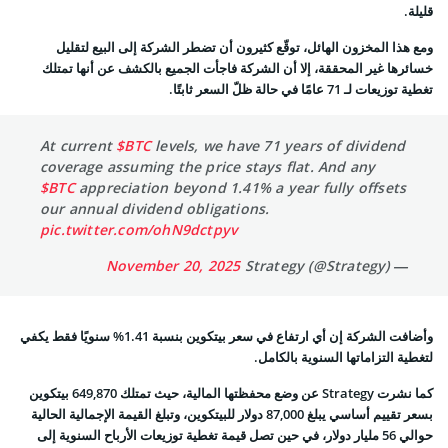
قليلة.
ومع هذا المخزون الهائل، توقّع كثيرون أن تضطر الشركة إلى البيع لتقليل
خسائرها غير المحققة، إلا أن الشركة فاجأت الجميع بالكشف عن أنها تمتلك
تغطية توزيعات لـ 71 عامًا في حالة ظلّ السعر ثابتًا.
At current
$BTC
levels, we have 71 years of dividend
coverage assuming the price stays flat. And any
$BTC
appreciation beyond 1.41% a year fully offsets
our annual dividend obligations.
pic.twitter.com/ohN9dctpyv
November 20, 2025
— Strategy (@Strategy)
وأضافت الشركة إن أي ارتفاع في سعر بيتكوين بنسبة 1.41% سنويًا فقط يكفي
لتغطية التزاماتها السنوية بالكامل.
كما نشرت Strategy عن وضع محفظتها المالية، حيث تمتلك 649,870 بيتكوين
بسعر تقييم أساسي يبلغ 87,000 دولار للبيتكوين، وتبلغ القيمة الإجمالية الحالية
حوالي 56 مليار دولار، في حين تصل قيمة تغطية توزيعات الأرباح السنوية إلى