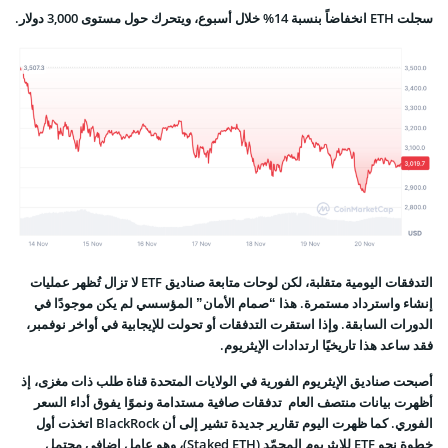
سجلت ETH انخفاضاً بنسبة 14% خلال أسبوع، ويتحرك حول مستوى 3,000 دولار.
التدفقات اليومية متقلبة، لكن لوحات متابعة صناديق ETF لا تزال تُظهر عمليات
إنشاء واسترداد مستمرة. هذا “صمام الأمان” المؤسسي لم يكن موجودًا في
الدورات السابقة. وإذا استقرت التدفقات أو تحولت للإيجابية في أواخر نوفمبر،
فقد ساعد هذا تاريخيًا ارتدادات الإيثريوم.
أصبحت صناديق الإيثريوم الفورية في الولايات المتحدة قناة طلب ذات مغزى، إذ
أظهرت بيانات منتصف العام تدفقات صافية مستدامة ونموًا يفوق أداء السعر
الفوري. كما ظهرت اليوم تقارير جديدة تشير إلى أن BlackRock اتخذت أول
خطوة نحو ETF للإيثريوم المجمّد (Staked ETH)، وهو عامل إضافي محتمل