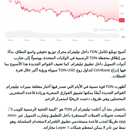
أصبح توسّع تكامل TON داخل تيليجرام محرك توزيع حقيقي واسع النطاق، بدءًا
من إطلاق محفظة TON الرسمية في الولايات المتحدة، ووصولًا إلى تجارب
أدوات التمويل داخل تطبيق تيليغرام. كما تضيف القوائم الجديدة هذا الأسبوع بما
فيها إدراج Coinbase لتداول زوج TON-USD سيولة ورؤية أكبر خلال فترة
العطلات.
أظهرت TON قوة نسبية في الأيام التي تصدر فيها أخبار متعلقة بميزات تيليجرام.
القوائم الجديدة أيضًا يمكنها تضييق الفوارق السعرية وزيادة قاعدة المشترين
المحتملين وهي ظروف دعمت تاريخيًا استمرار الزخم.
باختصار
،
منذ أن أعلنت تيليجرام أن TON هو “البنية التحتية الرسمية للويب 3″،
أصبحت تحويلات العملات المستقرة داخل التطبيق وتجارب التمويل عبر mini-
app طريقًا لجذب قاعدة مستخدمي تطبيق التلجرام لاستخدام السلسلة، وهو
نمط تبنٍ نادر لا يمكن لمعظم شبكات Layer 1 مجاراته.