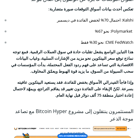
تعكس أحدث بيانات أسواق التوقعات صورة متضاربة:
Kalshi: احتمال 70% لخفض الفائدة في ديسمبر
Polymarket: نحو 67%
CME FedWatch: نحو 30% فقط
هذا التباين الواسع يشعل تقلبات حادة في سوق العملات الرقمية. فمع توجه
نماذج توقع سعر البيتكوين نحو مزيد من الإشارات السلبية، وغياب البيانات
الاقتصادية التي تساعد على فهم ردود الفعل المحتملة، بدأت المؤسسات في
سحب السيولة من السوق، ما يزيد قوة الهبوط ويعمّق المخاوف.
وإذا فاجأ الفيدرالي الأسواق بخفض للفائدة، فقد يستعيد البيتكوين عافيته
بسرعة. لكنّ الإبقاء على الفائدة دون تغيير قد يفاقم التراجع، ويمهّد لاحتمال
إعادة اختبار منطقة 75 ألف دولار قبل نهاية العام.
المستثمرون ينتقلون إلى مشروع Bitcoin Hyper مع تصاعد
موجة الذعر