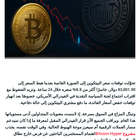
تحوّلت توقعات سعر البيتكوين إلى الصورة القاتمة بعدما هبط السعر إلى
83,801.90 دولار، خاسرًا أكثر من 8.8% سعره خلال 24 ساعة. وتزيد الضغوط مع
اقتراب اجتماع لجنة السياسة النقدية في الفيدرالي الأمريكي، خصوصًا بعد انهيار
توقعات خفض أسعار الفائدة، ما دفع مشتري البيتكوين إلى حالة دفاعية.
وتبدّل المزاج في السوق بسرعة، إذ لامست معنويات المتداولين أدنى مستوياتها
هذا العام. ويراقب الجميع الآن قرار الفيدرالي المقبل لمعرفة ما إذا كان سيدعم
مسار العملات الرقمية أم سيعزز موجة الهبوط الحالية. وفي الوقت نفسه، يجذب
مشروع Bitcoin Hyper
اهتمام المستثمرين الباحثين عن فرص خارج نطاق
العملات الرقمية التقليدية.