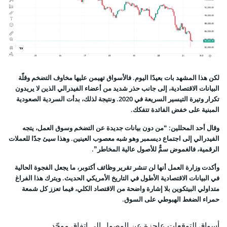
لكن هذا المشهد بات بعيدًا اليوم. فالأسواق تهيمن عليها مخاوف التضخم وقلّة
البيانات الاقتصادية، إلى جانب حذر شديد من أعضاء الفيدرالي الذين لا يريدون
تكرار وتيرة التيسير السريعة في 2020. ونتيجة لذلك، بدأت السردية الصعودية
المبنية على خفض الفائدة تتفكك.
وقال أحد المحللين: “من دون بيانات جديدة عن التضخم وسوق العمل، يتجه
الفيدرالي إلى اجتماع ديسمبر وهو شبه معصوب العينين. وهذا سيئ جدًا للعملات
الرقمية، فالغموض سمٌّ للأصول عالية المخاطر”.
وأكدت وزارة العمل أنها لن تنشر تقرير وظائف أكتوبر، ما يجعل الفجوة الحالية
في البيانات الاقتصادية الأطول في التاريخ الأمريكي الحديث. ويترك هذا الفراغ
متداولي البيتكوين بلا إشارة واضحة من الاقتصاد الكلي، فيما تعزز كل شمعة
حمراء الضغط الهبوطي على السوق.
أسواق التوقعات عاجزة عن الوصول إلى اتفاق موحّد