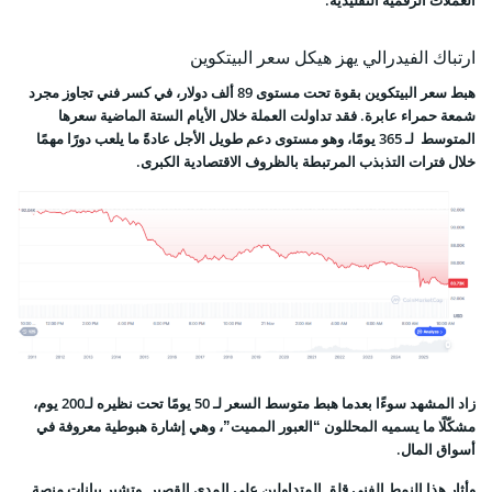
ارتباك الفيدرالي يهز هيكل سعر البيتكوين
هبط سعر البيتكوين بقوة تحت مستوى 89 ألف دولار، في كسر فني تجاوز مجرد
شمعة حمراء عابرة. فقد تداولت العملة خلال الأيام الستة الماضية سعرها
المتوسط لـ 365 يومًا، وهو مستوى دعم طويل الأجل عادةً ما يلعب دورًا مهمًا
خلال فترات التذبذب المرتبطة بالظروف الاقتصادية الكبرى.
زاد المشهد سوءًا بعدما هبط متوسط السعر لـ 50 يومًا تحت نظيره لـ200 يوم،
مشكّلًا ما يسميه المحللون “العبور المميت”، وهي إشارة هبوطية معروفة في
أسواق المال.
وأثار هذا النمط الفني قلق المتداولين على المدى القصير. وتشير بيانات منصة