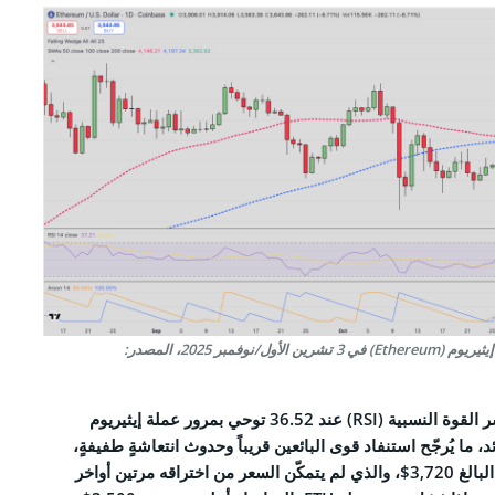
تحليل فني لتحركات سعر عملة إيثيريوم (Ethereum) في 3 تشرين الأول/نوفمبر 2025، المصدر:
غيرَ أن استقرار قراءة مؤشر القوة النسبية (RSI) عند 36.52 توحي بمرور عملة إيثيريوم
 بيع زائد، ما يُرجّح استنفاد قوى البائعين قريباً وحدوث انتعاشةٍ طفيفةٍ،
ربّما باتجاه حاجز المقاومة البالغ 3,720$، والذي لم يتمكّن السعر من اختراقه مرتين أواخر