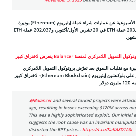
كما كشفت تقارير الإفصاح الأسبوعية عن عمليات شراء عملة إيثيريوم (Ethereum) بوتيرة
متسقةٍ، شملت شراء 203,826 عملة ETH في 20 تشرين الأول/أكتوبر، و202,037 عملة ETH
شهر.
يل اللامركزي لمنصة Balancer يتعرض لاختراق كبير
يرة مع تقلبات السوق بعد تعرّض بروتوكول التمويل اللامركزي
لمنصة Balancer -المُرتكز على بلوكتشين إيثيريوم (Ethereum Blockchain)- لاختراق كبير
لار.
.
@Balancer
and several forked projects were attack
ago, resulting in losses exceeding $120M across mul
This was a highly sophisticated exploit. Our initial 
suggests the root cause was an invariant manipulat
distorted the BPT price…
https://t.co/KaKA8D1A0i