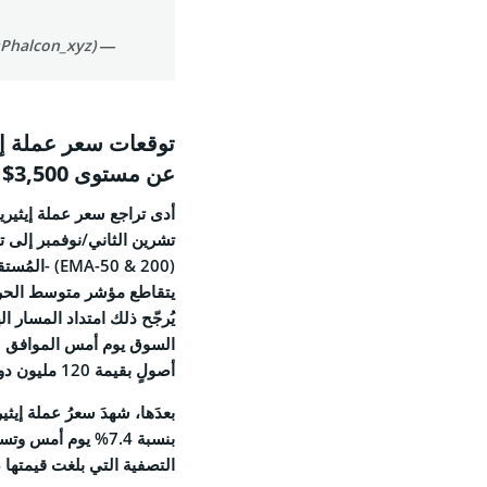
— BlockSec Phalcon (@Phalcon_xyz)
عن مستوى 3,500$ مع إشارة تقاطع الموت إلى ضعف الزخم؟
يتقاطع مؤشر متوسط الحركة 
يُرجّح ذلك امتداد المسار ا
أصولٍ بقيمة 120 مليون دولار.
بعدَها، شهدَ سعرُ
عملة إيثيريوم (
بنسبة 7.4% يوم أم
التصفية التي بلغت قيمتها 19.4 مليار دولار في 10 تشرين الأول/أكتوبر.