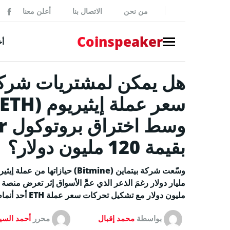
من نحن
الاتصال بنا
أعلن معنا
ker
Coinspeaker
أخ
NEWS
أخبار بي
أخبار
إصدارات
بقيمة 120 مليون دولار؟
بيانات 
أخبار مم
مليون دولار مع تشكيل تحركات سعر عملة ETH أحد أنماط تقاطع الموت.
GUIDES
كيفية شر
بواسطة
محمد إقبال
محرر
أحمد السي