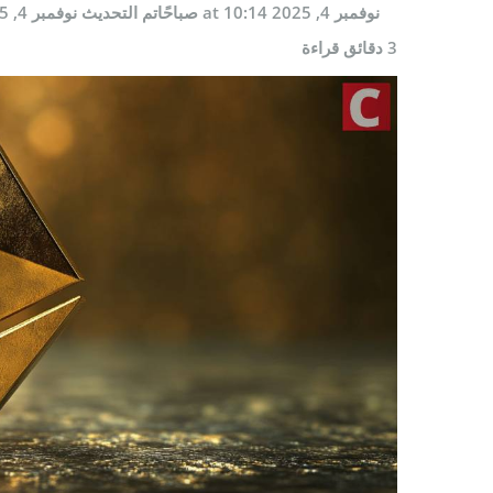
أفضل مح
نوفمبر 4, 2025 at 10:14 صباحًا
تم التحديث
نوفمبر 4, 2025 at 10:14 صباحًا
أفضل عم
3 دقائق قراءة
أفضل من
تداول ال
TOOLS
أسعار ال
سعر Bitcoin اليوم
سعر Pi Network اليوم
سعر Ethereum اليوم
سعر Solana اليوم
سعر XRP اليوم
محول ال