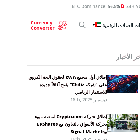
BTC Dominance:
56.5%
24H V
Currency
ت العملات الرقمية
Converter
ر الأخبار
إطلاق أول مجمع RWA لحقوق البث الكروي
على “شبكة Chiliz” يفتح آفاقاً جديدة
للاستثمار الرياضي
ديسمبر 16th, 2025
إطلاق شركة Crypto.com لمنصة تنبوء
بحركة الأسواق بالتعاون مع ERShares
وSignal Markets
ديسمبر 16th, 2025