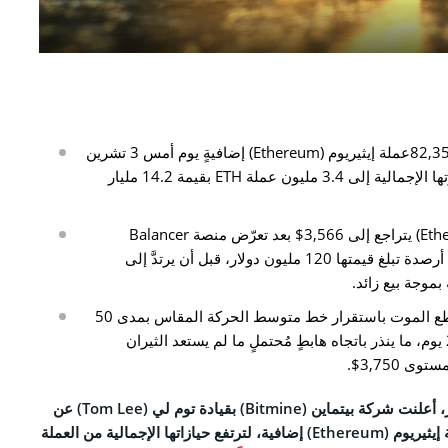
CO
نا
شركة Bitmine اشترت 82,353عملة إيثيريوم (Ethereum) إضافيةٍ يوم أمس 3 تشرين
التحريرية
الثاني/نوفمبر، ما رفع حيازتها الإجمالية إلى 3.4 مليون عملة ETH بقيمة 14.2 مليار
الخصوصية
سعر عملة إيثيريوم (Ethereum) يتراجع إلى 3,566$ بعد تعرّض منصة Balancer
والأحكام
لاختراق كبير تسبّب بسرقة أرصدة تبلغ قيمتها 120 مليون دولار، قبل أن يرتدَّ إلى
شكلت تحركات السعر تقاطع الموت باستقرار خط متوسط الحركة المقاس بمدى 50
Face
يوماً دون نظيره بمدى 200 يوم، ما ينذر باتجاه هابطٍ مُحتملٍ ما لم يستعد الثيران
 3,750$.
Tele
في 3 تشرين الثاني/نوفمبر، أعلنت شركة بيتماين (Bitmine) بقيادة توم لي (Tom Lee) عن
قيامها بشراء 82,353 عملة إيثيريوم (Ethereum) إضافية، لترتفع حيازاتها الإجمالية من العملة
Link