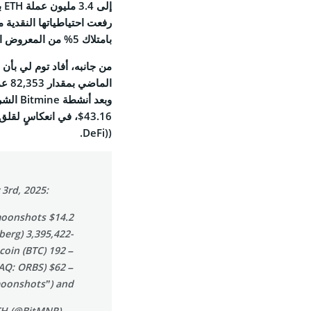
إلى 3.4 مليون عملة ETH بقيمةٍ توازي 14.2 مليار دولار.
Feed
بامتلاك 5% من المعروض المتداول لعملة إيثيريوم (Ethereum).
43.16$، في انعكاسٍ لق
© 2026 Coinspeaker LTD.
((DeFi.
ESERVED.
 3rd, 2025:
$14.2 billion in total crypto + "moonshots":
-3,395,422 ETH at $3,903 per ETH (Bloomberg)
– 192 Bitcoin (BTC)
SDAQ: ORBS)
oonshots”) and…
— Bitmine (NYSE-BMNR) $ETH (@BitMNR)