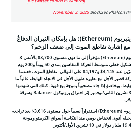
pic.twitter.com/zLfGW0mrmj
November 3, 2025
توقعات سعر عملة إيثيريوم (Ethereum): هل بإمكان الثيران الدفاعُ
أدى تراجع سعر عملة إيثيريوم (Ethereum) مؤخراً إلى ما دون مستوى 3,700$ بالأمس 3
تشرين الثاني/نوفمبر إلى تشكيل خطي متوسط الحركة المقاسين بمدى 50 يوماً و200 يوم
(EMA-50 & 200) -المُستقرّين عند 4,145$ و4,197$ على التوالي- تقاطعَ الموت، فعندما
قصير الأجل مع نظيره طويل الأجل في الاتجاه الهابط، غالباً ما
لهابط، وبخاصةٍ إذا جاء مصحوباً بموجة بيع قوية، كتلك التي شهدتها
السوق يوم أمس الموافق 3 تشرين الثاني/نوفمبر إثر اختراق بروتوكول Balancer وسرقة
Ethereum)
استقراراً نسبياً حول مستوى 3,616$ بعد تراجعه
س وتسجيله أقوى انخفاض يومي منذ انتكاسة أسواق الكريبتو وموجة