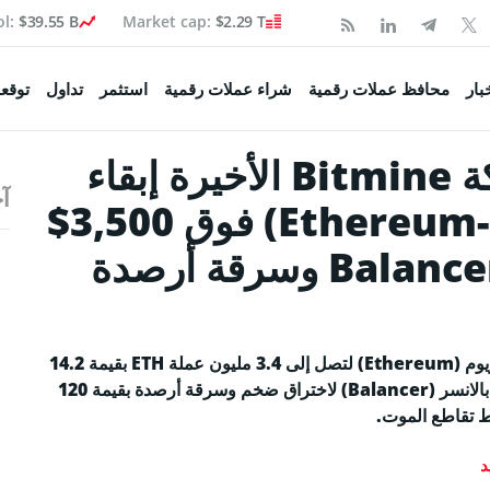
ol:
$39.55 B
Market cap:
$2.29 T
Coinspea
بار
محافظ عملات رقمية
شراء عملات رقمية
استثمر
تداول
توقعا
هل يمكن لمشتريات شركة Bitmine الأخيرة إبقاء
آخ
تكوين
سعر عملة إيثيريوم (Ethereum-ETH) فوق 3,500$
وسط اختراق بروتوكول Balancer وسرقة أرصدة
 السوق
صحفية
ولة
وسّعت شركة بيتماين (Bitmine) حيازاتها من عملة إيثيريوم (Ethereum) لتصل إلى 3.4 مليون عملة ETH بقيمة 14.2
مليار دولار رغمَ الذعر الذي عمَّ الأسواق إثر تعرض منصة بالانسر (Balancer) لاختراق ضخم وسرقة أرصدة بقيمة 120
اء البيتكوين
د