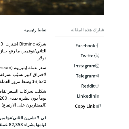
MPANY
من نحن
الاتصال ب
شارك هذه المقالة
نقاط رئيسية
الوظائف
Facebook
السياسة 
Twitter
دولار.
سياسة 
Instagram
الشروط 
Telegram
3,620$ وسط مرور العملة بموجة بيع زائد.
Reddit
SOCIAL
LinkedIn
book
(المضاربون على الارتفاع) مستوى
Copy Link
X
gram
edIn