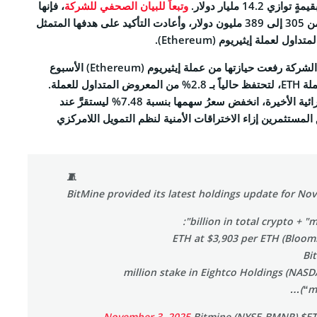
وتبعاً للبيان الصحفي للشركة
، فإنها
RSS 
رفعت احتياطياتها النقدية من 305 إلى 389 مليون دولار، وأعادت التأكيد على هدفها المتمثل
من جانبه، أفاد توم لي بأن الشركة رفعت حيازتها من عملة إيثيريوم (Ethereum) الأسبوع
الماضي بمقدار 82,353 عملة ETH، لتحتفظ حالياً بـ 2.8% من المعروض المتداول للعملة.
وبعد أنشطة Bitmine الشرائية الأخيرة، انخفض سعرُ سهمها بنسبة 7.48% ليستقرَّ عند
لق المستثمرين إزاء الاختراقات الأمنية لنظم التمويل اللامركزي
ALL RIGHTS R
🧵
BitMine provided its latest holdings update for Nov
– $62 million stake in Eightco Holdings (NA
(“m
November 3, 2025