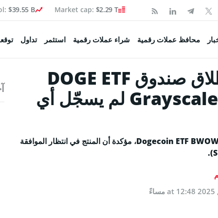
ol:
$39.55 B
Market cap:
$2.29 T
Coinspea
بار
محافظ عملات رقمية
شراء عملات رقمية
استثمر
تداول
توقعا
شركة Bitwise تلمّح لإطلاق صندوق DOGE ETF
آخ
تكوين
بينما صندوق GDOG من Grayscale لم يسجّل أي
 السوق
صحفية
تمهد شركة Bitwise إلى قرب إطلاق صندوقها المنتظر Dogecoin ETF BWOW، مؤكدة أن المنتج في انتظار الموافقة
ولة
م
اء البيتكوين