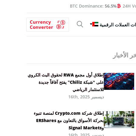
BTC Dominance:
56.5%
24H V
Currency
ت العملات الرقمية
Converter
ر الأخبار
إطلاق أول مجمع RWA لحقوق البث الكروي
على “شبكة Chiliz” يفتح آفاقاً جديدة
للاستثمار الرياضي
ديسمبر 16th, 2025
إطلاق شركة Crypto.com لمنصة تنبوء
بحركة الأسواق بالتعاون مع ERShares
وSignal Markets
ديسمبر 16th, 2025