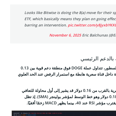
Looks like Bitwise is doing the 8(a) move for their 
ETF, which basically means they plan on going effec
barring an intervention.
pic.twitter.com/y8jyxbYKX
November 6, 2025
حتى في لحظة كتابة هذه السطور، تتداول عملة DOGE فوق منطقة دعم قوية بين 0.13
 العملة داخل قناة سعرية هابطة مع استمرار الرفض عند الحد العلوي
اختراق مقاومة القناة السعرية بالقرب من 0.16 دولار قد يشير إلى أول محاولة للتعافي
الصاعد مع هدف أول عند 0.18 دولار وهو خط الوسط لمؤشر بولينجر (SMA). إذ تظل
 يظهر MACD زخمًا أفقيًا.