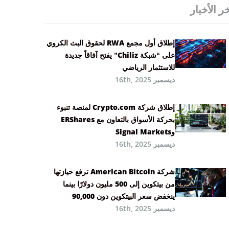
ر الأخبار
إطلاق أول مجمع RWA لحقوق البث الكروي
على “شبكة Chiliz” يفتح آفاقاً جديدة
للاستثمار الرياضي
ديسمبر 16th, 2025
إطلاق شركة Crypto.com لمنصة تنبوء
بحركة الأسواق بالتعاون مع ERShares
وSignal Markets
ديسمبر 16th, 2025
شركة American Bitcoin ترفع حيازتها
من بيتكوين إلى 500 مليون دولارًا بينما
ينخفض سعر البيتكوين دون 90,000
ديسمبر 16th, 2025