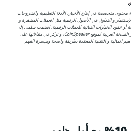
ي
 محتوى متخصصة في إنتاج الأخبار، الأدلة التعليمية والشروحات
إستثمار و التداول في الأصول الرقمية مثل العملات المشفرة و
لة أو عقود الخيارات الثنائية للعملات الرقمية. انضمت سلمى إلى
فريق تحرير النسخة العربية لموقع CoinSpeaker، و تركز في مقالاتها على
هيم المالية و التقنية المعقدة بطريقة واضحة وميسرة الفهم
سعر عملة XRP يقفز إلى 10% مع أول ظهور