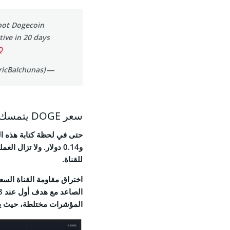
spot Dogecoin
tive in 20 days
Q
— Eric Balchunas (@EricBalchunas)
سعر DOGE يتمسك بالدعم الرئيسي
و0.14 دولار. ولا تزال
للقناة.
المؤشرات مختلطة، حيث يقترب مؤشر RSI عند 40، بينما