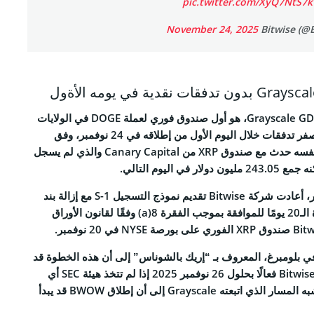
pic.twitter.com/XyQ7NtS7
RSS 
November 24, 2025
فييُعد بذلك إن صندوق Grayscale GDOG، هو أول صندوق فوري لعملة DOGE في الولايات
المتحدة، لكنه حصل على صفر تدفقات خلال اليوم الأول من إطلاقه في 24 نوفمبر، وفق
ALL RIGHTS R
بيانات SoSoValue. الأمر نفسه حدث مع صندوق XRP من Canary Capital والذي لم يسجل
ي اليوم التالي.
وفي وقت سابق من نوفمبر، أعادت شركة Bitwise تقديم نموذج التسجيل S-1 مع إزالة بند
التأخير، ما فعّل تلقائيًا فترة الـ20 يومًا للموافقة بموجب الفقرة 8(a) وفقًا لقانون الأوراق
شار محلل صناديق ETF في بلومبرغ، المعروف بـ “إريك بالشوناس” إلى أن هذه الخطوة قد
تجعل صندوق Bitwise DOGE ETF فعالًا بحلول 26 نوفمبر 2025 إذا لم تتخذ هيئة SEC أي
إجراءات إضافية، وهو ما يشبه المسار الذي اتبعته Grayscale إلى أن إطلاق BWOW قد يبدأ