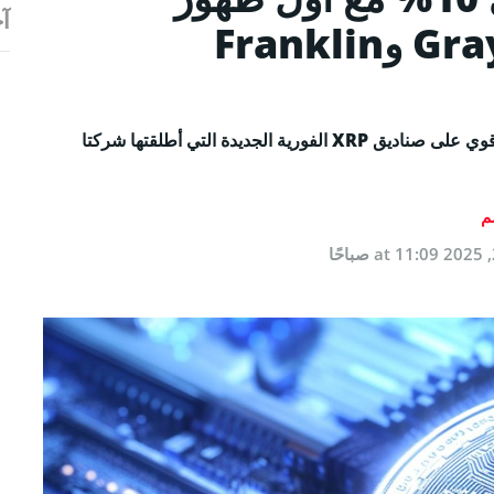
آخ
لصناديق ETF من Grayscale وFranklin
قفز سعر عملة XRP ارتفاعًا بنسبة 10% مدعومًا بطلب قوي على صناديق XRP الفورية الجديدة التي أطلقتها شركتا
م