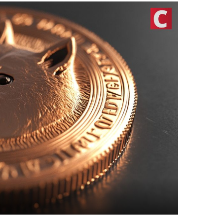
أفضل مح
أفضل عم
أفضل من
تداول ال
TOOLS
أسعار ال
سعر Bitcoin اليوم
سعر Pi Network اليوم
سعر Ethereum اليوم
سعر Solana اليوم
سعر XRP اليوم
محول ال