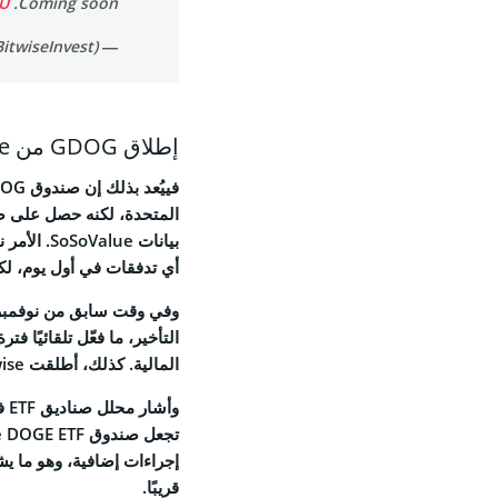
kU
Coming soon.
Feed
— Bitwise (@BitwiseInvest)
إطلاق GDOG من Grayscale بدون تدفقات نقدية في يومه الأةول
© 2026 Coinspeaker LTD.
ESERVED.
أي تدفقات في أول يوم، لكنه جمع 243.05 مليون دولار ف
المالية. كذلك، أطلقت Bitwise صندوق XRP الفوري على بورصة NYSE في 20 نوفمبر.
وأ
قريبًا.