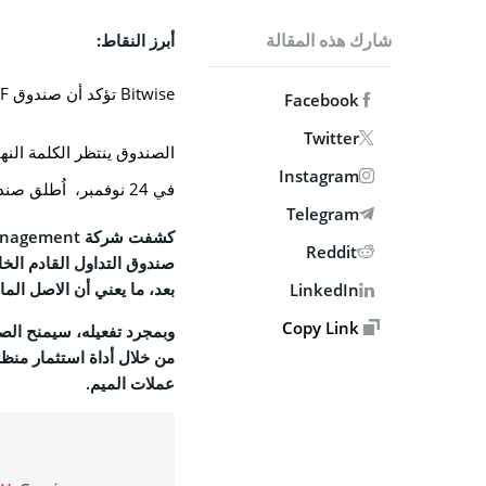
MPANY
شارك هذه المقالة
أبرز النقاط:
من نحن
Bitwise تؤكد أن صندوق BWOW Dogecoin ETF بات قريبًا من حصد الموافقة.
Facebook
الاتصال ب
Twitter
الوظائف
الصندوق ينتظر الكلمة النهائية من هيئة SEC قب
Instagram
السياسة 
في 24 نوفمبر، اُطلق صندوق GDOG من Grayscale التداول رسميًا.
Telegram
سياسة 
Reddit
الشروط 
بعد، ما يعني أن الاصل المالي
LinkedIn
Copy Link
SOCIAL
من خلال أداة استثمار منظمة
book
عملات الميم.
X
gram
edIn