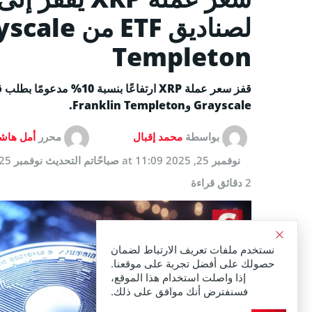
Templeton
Grayscale وFranklin Templeton.
بواسطة
محمد إقبال
محرر
أمل هاش
نوفمبر 25, 2025 at 11:09 صباحًا
تم التحديث
نوفمبر 25, 2025 at 11:09 صباحًا
2 دقائق قراءة
نستخدم ملفات تعريف الارتباط لضمان
حصولك على أفضل تجربة على موقعنا.
إذا واصلت استخدام هذا الموقع،
فسنفترض أنك موافق على ذلك.