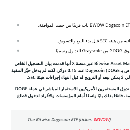
CO
نا
ل بدء البيع والتسويق.
التحريرية
الخصوصية
كشفت شركة Bitwise Asset Management عبر منصة X أنها قدمت بيان التسجيل الخاص
والأحكام
صندوق التداول القادم الخاص بـ Dogecoin (DOGE عند 0.15 دولار، لكنه لم يدخل حيّز التنفيذ
 لا يمكن بيعه أو الترويج له قبل انتهاء إجراءات هيئة SEC.
وبمجرد تفعيله، سيمنح الصندوق المستثمرين الأمريكيين الاستثمار المباشر في عملة DOGE
، فاتحًا بذلك بابًا واسعًا أمام المؤسسات والأفراد لدخول قطاع
Face
Tele
The Bitwise Dogecoin ETF (ticker:
$BWOW
).
Link