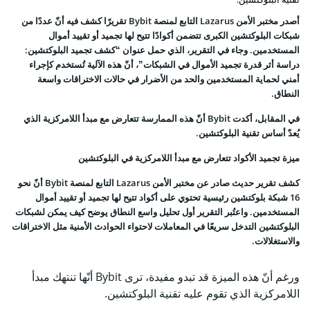
أصدر مختبر الأمن Lazarus التابع لمنصة Bybit تقريرًا كشف فيه أنّ عددًا من
شبكات البلوكتشين الكبرى تتضمن أكوادًا تتيح لها تجميد أو تقييد أموال
المستخدمين. وجاء في التقرير، الذي حمل عنوان “كشف تجميد البلوكتشين:
دراسة أثر قدرة تجميد الأموال في الشبكات”، أنّ هذه الآلية تُستخدم كإجراء
أمني لحماية المستخدمين والحد من الأضرار في حالات الاختراقات واسعة
النطاق.
في المقابل، أكدت Bybit أنّ هذه الممارسة تتعارض مع مبدأ اللامركزية الذي
يُعدّ أساس تقنية البلوكتشين.
ميزة تجميد الأكواد تتعارض مع مبدأ اللامركزية في البلوكتشين
كشف تقرير حديث صادر عن مختبر الأمن Lazarus التابع لمنصة Bybit أنّ نحو
16 شبكة بلوكتشين رئيسية تحتوي على أكواد تتيح لها تجميد أو تقييد أموال
المستخدمين. واعتُبر التقرير أول تحليل واسع النطاق يوضح كيف يمكن لشبكات
البلوكتشين التدخل سريعًا في المعاملات لاحتواء الحوادث الأمنية مثل الاختراقات
والاستغلالات.
ورغم أنّ هذه الميزة قد تبدو مفيدة، ترى Bybit أنّها تنتهك مبدأ
اللامركزية الذي تقوم عليه تقنية البلوكتشين.