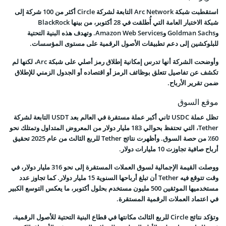
استقطبت شبكة Arc Network التابعة لشركة Circle أكثر من 100 شركة إلى
شبكة الاختبار العامة التي أُطلقت في 28 أكتوبر، من بينها BlackRock
وGoldman Sachs وAmazon Web Services. وتهدف هذه البنية التحتية
للبلوكشين إلى دعم تطبيقات الأصول الرقمية على مستوى المؤسسات.
وأوضحت الشركة أنها تدرس إمكانية إطلاق رمز أصلي على شبكة Arc، لكنها لم
تكشف عن تفاصيل تتعلق بوظائف الرمز أو اقتصاده أو الجدول الزمني للإطلاق
ضمن تقرير الأرباح.
موقع السوق
تظل عملة USDC ثاني أكبر عملة مستقرة في العالم بعد USDT التابعة لشركة
Tether، التي تحتفظ بحوالي 183 مليار دولار من المعروض المتداول وتمتلك نحو
60٪ من حصة السوق. وأظهرت نتائج Tether للربع الثالث من عام 2025 تحقيق
أرباح صافية تجاوزت 10 مليارات دولار.
ووصلت القيمة الإجمالية لسوق العملات المستقرة إلى نحو 316 مليار دولار، في
وقت تتوقع فيه Tether أن تبلغ أرباحها السنوية 15 مليار دولار. كما تجاوز عدد
مستخدميها الموثقين 500 مليون مستخدم بحلول أكتوبر، ما يعكس التوسع الكبير
في اعتماد العملات الرقمية المستقرة.
وتؤكد نتائج Circle للربع الثالث مكانتها في قطاع البنية التحتية للأصول الرقمية،