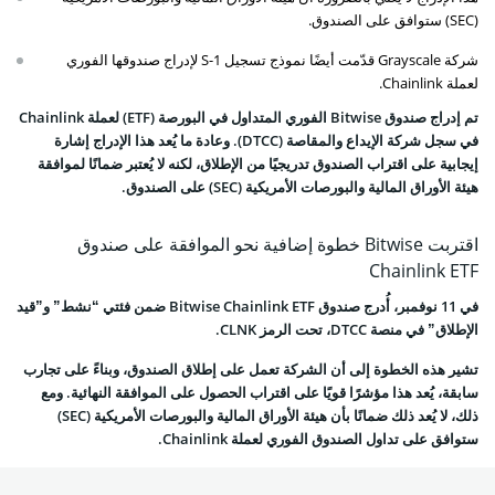
(SEC) ستوافق على الصندوق.
شركة Grayscale قدّمت أيضًا نموذج تسجيل S-1 لإدراج صندوقها الفوري
لعملة Chainlink.
تم إدراج صندوق Bitwise الفوري المتداول في البورصة (ETF) لعملة Chainlink
في سجل شركة الإيداع والمقاصة (DTCC). وعادة ما يُعد هذا الإدراج إشارة
إيجابية على اقتراب الصندوق تدريجيًا من الإطلاق، لكنه لا يُعتبر ضمانًا لموافقة
هيئة الأوراق المالية والبورصات الأمريكية (SEC) على الصندوق.
اقتربت Bitwise خطوة إضافية نحو الموافقة على صندوق
Chainlink ETF
في 11 نوفمبر، أُدرج صندوق Bitwise Chainlink ETF ضمن فئتي “نشط” و”قيد
الإطلاق” في منصة DTCC، تحت الرمز CLNK.
تشير هذه الخطوة إلى أن الشركة تعمل على إطلاق الصندوق، وبناءً على تجارب
سابقة، يُعد هذا مؤشرًا قويًا على اقتراب الحصول على الموافقة النهائية. ومع
ذلك، لا يُعد ذلك ضمانًا بأن هيئة الأوراق المالية والبورصات الأمريكية (SEC)
ستوافق على تداول الصندوق الفوري لعملة Chainlink.