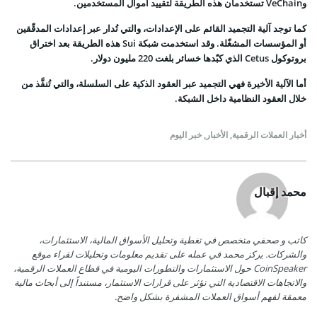
وVeChain تستخدمان هذه الطريقة لتقييد أموال المستخدمين.
كما توجد آلية التجميد القائم على الإعدادات، والتي تُدار عبر إعدادات المدقّقين
أو المؤسسات المشغّلة. وقد استخدمت شبكة Sui هذه الطريقة بعد اختراق
بروتوكول Cetus الذي كبّدها خسائر بلغت 220 مليون دولار.
أما الآلية الأخيرة فهي التجميد عبر العقود الذكية على السلسلة، والتي تُنفَّذ من
خلال العقود النظامية داخل الشبكة.
أخبار العملات الرقمية
,
الأخبار
,
خبر اليوم
محمد إقبال
كاتب و صحفي متخصص في تغطية وتحليل الأسواق المالية، الاستثمارات،
والشركات. يركز محمد في عمله على تقديم معلومات وتحليلات لقراء موقع
CoinSpeaker حول الاستثمارات والتطورات اليومية في قطاع العملات الرقمية،
والاتجاهات الاقتصادية التي تؤثر على قرارات الاستثمار، مستنداً إلى أبحاث مالية
معمقة لفهم أسواق العملات المشفرة بشكل واضح.