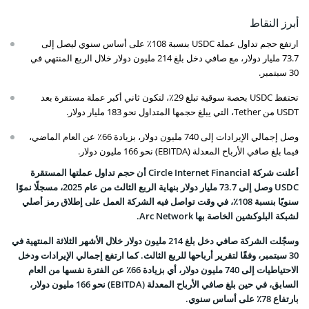
أبرز النقاط
ارتفع حجم تداول عملة USDC بنسبة 108٪ على أساس سنوي ليصل إلى
73.7 مليار دولار، مع صافي دخل بلغ 214 مليون دولار خلال الربع المنتهي في
30 سبتمبر.
تحتفظ USDC بحصة سوقية تبلغ 29٪، لتكون ثاني أكبر عملة مستقرة بعد
USDT من Tether، التي يبلغ حجمها المتداول نحو 183 مليار دولار.
وصل إجمالي الإيرادات إلى 740 مليون دولار، بزيادة 66٪ عن العام الماضي،
فيما بلغ صافي الأرباح المعدلة (EBITDA) نحو 166 مليون دولار.
أعلنت شركة Circle Internet Financial أن حجم تداول عملتها المستقرة
USDC وصل إلى 73.7 مليار دولار بنهاية الربع الثالث من عام 2025، مسجلًا نموًا
سنويًا بنسبة 108٪، في وقت تواصل فيه الشركة العمل على إطلاق رمز أصلي
لشبكة البلوكشين الخاصة بها Arc Network.
وسجّلت الشركة صافي دخل بلغ 214 مليون دولار خلال الأشهر الثلاثة المنتهية في
30 سبتمبر، وفقًا لتقرير أرباحها للربع الثالث. كما ارتفع إجمالي الإيرادات ودخل
الاحتياطيات إلى 740 مليون دولار، أي بزيادة 66٪ عن الفترة نفسها من العام
السابق، في حين بلغ صافي الأرباح المعدلة (EBITDA) نحو 166 مليون دولار،
بارتفاع 78٪ على أساس سنوي.