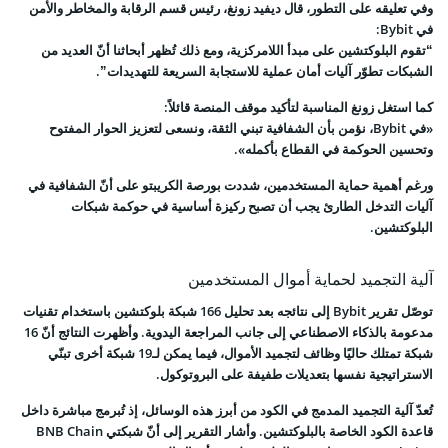
وفي تعليقه على التطور، قال ديفيد زونغ، رئيس قسم الرقابة والمخاطر والأمن
في Bybit:
“تقوم البلوكتشين على مبدأ اللامركزية، ومع ذلك تُظهر أبحاثنا أنّ العديد من
الشبكات تطوّر آليات أمان عملية للاستجابة السريعة للتهديدات”.
كما استغل زونغ المناسبة لتأكيد موقف المنصة قائلاً:
«في Bybit، نؤمن بأن الشفافية تبني الثقة، ونسعى لتعزيز الحوار المفتوح
وتحسين الحوكمة في القطاع بأكمله».
ورغم أهمية حماية المستخدمين، شددت بورصة الكريبتو على أنّ الشفافية في
آليات التدخل الطارئ يجب أن تصبح ركيزة أساسية في حوكمة شبكات
البلوكتشين.
آلية التجميد لحماية أموال المستخدمين
توصّل تقرير Bybit إلى نتائجه بعد تحليل 166 شبكة بلوكتشين باستخدام تقنيات
مدعومة بالذكاء الاصطناعي إلى جانب المراجعة اليدوية. وأظهرت النتائج أنّ 16
شبكة تمتلك حاليًا وظائف لتجميد الأموال، فيما يمكن لـ19 شبكة أخرى تبنّي
الاستراتيجية نفسها بتعديلات طفيفة على البروتوكول.
تُعدّ آلية التجميد المدمج في الكود من أبرز هذه الوسائل، إذ تُبرمج مباشرة داخل
قاعدة الكود الخاصة بالبلوكتشين. وأشار التقرير إلى أنّ شبكتي BNB Chain