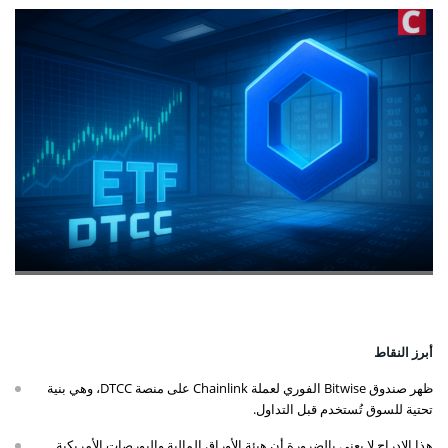
أبرز النقاط
ظهر صندوق Bitwise الفوري لعملة Chainlink على منصة DTCC، وهي بنية
تحتية للسوق تُستخدم قبل التداول.
هذا الإدراج لا يعني بالضرورة أن هيئة الأوراق المالية والبورصات الأمريكية