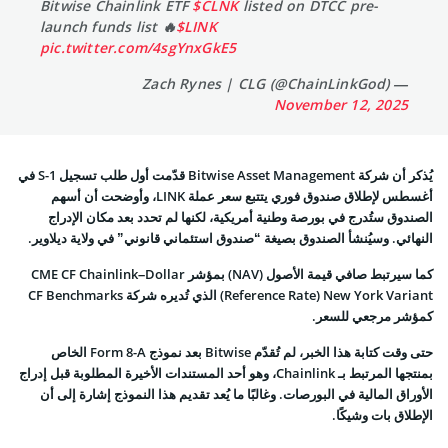
Bitwise Chainlink ETF
$CLNK
listed on DTCC pre-
launch funds list 🔥
$LINK
pic.twitter.com/4sgYnxGkE5
— Zach Rynes | CLG (@ChainLinkGod)
November 12, 2025
يُذكر أن شركة Bitwise Asset Management قدّمت أول طلب تسجيل S-1 في
أغسطس لإطلاق صندوق فوري يتتبع سعر عملة LINK، وأوضحت أن أسهم
الصندوق ستُدرج في بورصة وطنية أمريكية، لكنها لم تحدد بعد مكان الإدراج
النهائي. وسيُنشأ الصندوق بصيغة “صندوق استئماني قانوني” في ولاية ديلاوير.
كما سيرتبط صافي قيمة الأصول (NAV) بمؤشر CME CF Chainlink–Dollar
Reference Rate) New York Variant) الذي تُديره شركة CF Benchmarks
كمؤشر مرجعي للسعر.
حتى وقت كتابة هذا الخبر، لم تُقدّم Bitwise بعد نموذج Form 8-A الخاص
بمنتجها المرتبط بـ Chainlink، وهو أحد المستندات الأخيرة المطلوبة قبل إدراج
الأوراق المالية في البورصات. وغالبًا ما يُعد تقديم هذا النموذج إشارة إلى أن
الإطلاق بات وشيكًا.