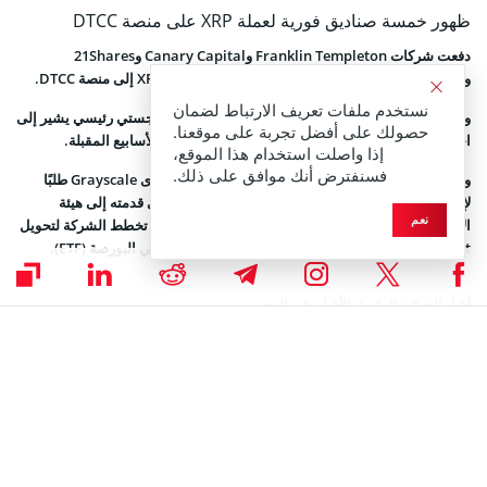
ظهور خمسة صناديق فورية لعملة XRP على منصة DTCC
دفعت شركات Franklin Templeton وCanary Capital و21Shares
وCoinShares وحتى Bitwise صناديقها الفورية لعملة XRP إلى منصة DTCC.
نستخدم ملفات تعريف الارتباط لضمان
ووصفت منصة
Coinspeaker
هذه الخطوة بأنها إنجاز لوجستي رئيسي يشير إلى
حصولك على أفضل تجربة على موقعنا.
احتمال إطلاق هذه الصناديق في الولايات المتحدة خلال الأسابيع المقبلة.
إذا واصلت استخدام هذا الموقع،
فسنفترض أنك موافق على ذلك.
وبالإضافة إلى Bitwise، قدّمت شركة إدارة الأصول الكبرى Grayscale طلبًا
لإدراج صندوق فوري لعملة Chainlink. ووفقًا للملف الذي قدمته إلى هيئة
نعم
الأوراق المالية والبورصات الأمريكية (SEC) في 8 سبتمبر، تخطط الشركة لتحويل
Chainlink Trust الخاص بها إلى صندوق فوري متداول في البورصة (ETF).
أخبار العملات الرقمية
,
الأخبار
,
خبر اليوم
سلمى بدوي
سلمى كاتبة محتوى متخصصة في إنتاج الأخبار، الأدلة التعليمية والشروحات