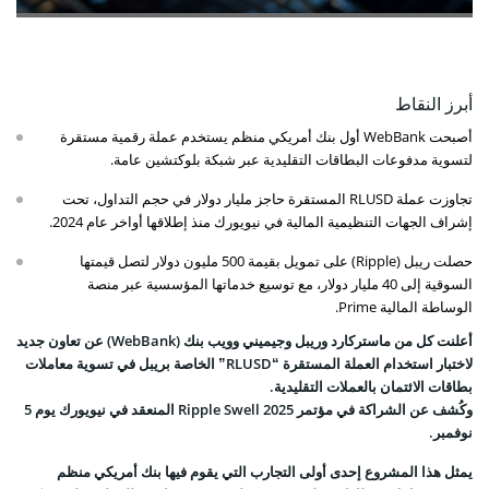
أبرز النقاط
أصبحت WebBank أول بنك أمريكي منظم يستخدم عملة رقمية مستقرة
لتسوية مدفوعات البطاقات التقليدية عبر شبكة بلوكتشين عامة.
تجاوزت عملة RLUSD المستقرة حاجز مليار دولار في حجم التداول، تحت
إشراف الجهات التنظيمية المالية في نيويورك منذ إطلاقها أواخر عام 2024.
حصلت ريبل (Ripple) على تمويل بقيمة 500 مليون دولار لتصل قيمتها
السوقية إلى 40 مليار دولار، مع توسيع خدماتها المؤسسية عبر منصة
الوساطة المالية Prime.
أعلنت كل من ماستركارد وريبل وجيميني وويب بنك (WebBank) عن تعاون جديد
لاختبار استخدام العملة المستقرة “RLUSD” الخاصة بريبل في تسوية معاملات
بطاقات الائتمان بالعملات التقليدية.
وكُشف عن الشراكة في مؤتمر Ripple Swell 2025 المنعقد في نيويورك يوم 5
نوفمبر.
يمثل هذا المشروع إحدى أولى التجارب التي يقوم فيها بنك أمريكي منظم