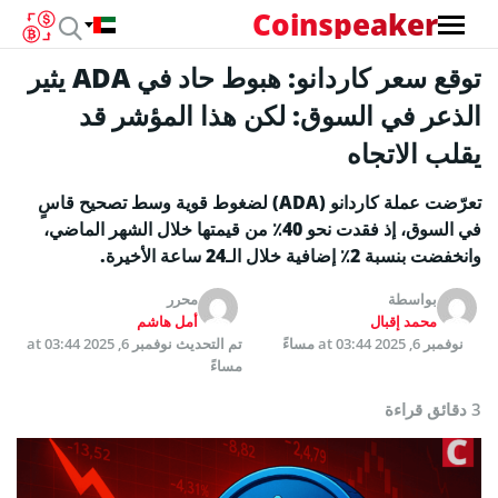
Coinspeaker
توقع سعر كاردانو: هبوط حاد في ADA يثير
الذعر في السوق: لكن هذا المؤشر قد
يقلب الاتجاه
تعرّضت عملة كاردانو (ADA) لضغوط قوية وسط تصحيح قاسٍ
في السوق، إذ فقدت نحو 40٪ من قيمتها خلال الشهر الماضي،
وانخفضت بنسبة 2٪ إضافية خلال الـ24 ساعة الأخيرة.
بواسطة
محرر
محمد إقبال
أمل هاشم
نوفمبر 6, 2025 at 03:44 مساءً
تم التحديث
نوفمبر 6, 2025 at 03:44
مساءً
3 دقائق قراءة