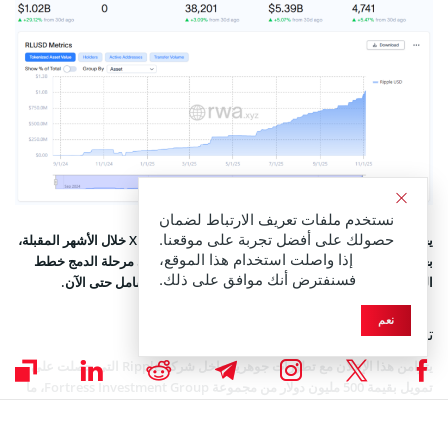
نستخدم ملفات تعريف الارتباط لضمان
حصولك على أفضل تجربة على موقعنا.
يخطط الشركاء لبدء دمج RLUSD على شبكة XRP Ledger خلال الأشهر المقبلة،
إذا واصلت استخدام هذا الموقع،
بعد الحصول على الموافقات التنظيمية المطلوبة. وستلي مرحلة الدمج خطط
فسنفترض أنك موافق على ذلك.
التكامل الكامل، دون تحديد جدول زمني نهائي للتنفيذ الشامل حتى الآن.
نعم
توسّع Ripple المؤسسي
يتزامن هذا الإعلان مع تطورات جوهرية داخل شركة Ripple التي حصلت على
تمويل بقيمة 500 مليون دولار من مجموعة Fortress Investment Group، ما
رفع تقييمها إلى 40 مليار دولار. كما أطلقت الشركة مؤخرًا منصة الوساطة
المؤسسية Ripple Prime بعد استحواذها على شركة Hidden Road مقابل