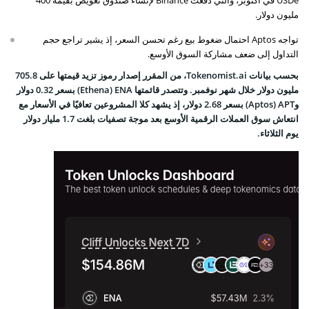
USDe في أكتوبر، والتي دفعت Binance لإنشاء صندوق تعويض بقيمة 400
مليون دولار.
تواجه Aptos احتمال ضغوط بيع رغم تحسن السعر، إذ يشير تراجع حجم
التداول إلى ضعف مشاركة السوق الأوسع.
بحسب بيانات Tokenomist.ai، من المقرر إصدار رموز تزيد قيمتها على 705.8
مليون دولار خلال شهر نوفمبر. وتتصدر قائمتها Ethena) ENA) بسعر 0.32 دولار
وAptos) APT) بسعر 2.68 دولار، إذ يشهد كلا المشروعين تعافيًا في الأسعار مع
انتعاش سوق العملات الرقمية الأوسع بعد موجة تصفيات بلغت 1.7 مليار دولار
يوم الثلاثاء.