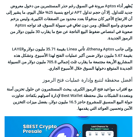
يُظهر أداء Aptos مرونة في السوق رغم حذر المستثمرين من دخول معروض
جديد للتداول. إلا أن حجم تداول APT تراجع بنسبة 25% خلال اليوم، ما يشير إلى
أن الارتفاع الأخير كان مدفوعًا بعدد محدود من الصفقات الكبيرة، وليس بزخم
صعودي واسع النطاق. ومن دون تعافٍ في سيولة السوق، قد تواجه Aptos
صعوبة في امتصاص ضغوط البيع الناتجة عن ضخ ما يقارب 30 مليون دولار من
الرموز الجديدة.
وإلى جانب Aptos وEthena، تأتي Linea بقيمة 35.71 مليون دولار وLAYER
بقيمة 5.67 مليون دولار ضمن أكبر عمليات الفتح لهذا الأسبوع. وتشكل هذه
المشاريع الأربعة مجتمعة ما يقارب ثلث إجمالي 705.8 مليون دولار من السيولة
الجديدة المتوقع دخولها السوق خلال الأسبوع الجاري.
أفضل محفظة لتتبع وإدارة عمليات فتح الرموز
مع اقتراب مواعيد فتح الرموز الكبرى، يبحث المستثمرون عن حلول تخزين آمنة
ومتعددة الشبكات مثل محفظة Best Wallet لإدارة أصولهم بكفاءة. تجاوزت
جولة البيع المسبق للمشروع حاجز 16.5 مليون دولار، بفضل ميزات التخزين
الآمن وتحسين العوائد التي يقدمها.