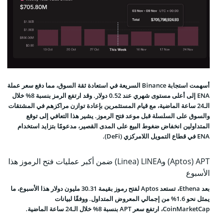
أسهمت استجابة Binance السريعة في استعادة ثقة السوق، مما دفع سعر عملة
ENA إلى أعلى مستوى شهري عند 0.52 دولار. وقد ارتفع الرمز بنسبة 8% خلال
الـ24 ساعة الماضية، مع قيام المستثمرين بإعادة توازن مراكزهم في المشتقات
والسوق على السلسلة قبل موعد فتح الرموز. يشير هذا التعافي إلى توقع
المتداولين انخفاض ضغوط البيع على المدى القصير، مدعومًا بتزايد استخدام
ENA في قطاع التمويل اللامركزي (DeFi).
Aptos) APT) وLinea) LINEA) ضمن أكبر عمليات فتح الرموز هذا
الأسبوع
بعد Ethena، تستعد Aptos لفتح رموز بقيمة 30.31 مليون دولار هذا الأسبوع، ما
يمثل نحو 1.6% من إجمالي المعروض المتداول. ووفقًا لبيانات
CoinMarketCap، ارتفع سعر APT بنسبة 8% خلال الـ24 ساعة الماضية.