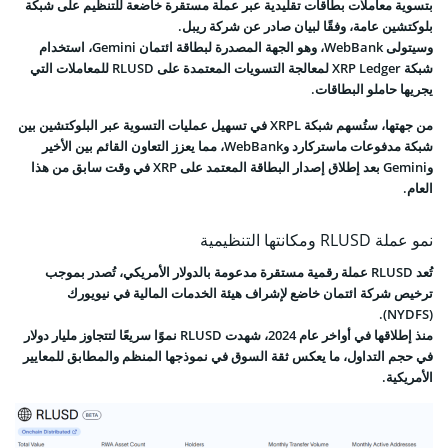
بتسوية معاملات بطاقات تقليدية عبر عملة مستقرة خاضعة للتنظيم على شبكة
بلوكتشين عامة، وفقًا لبيان صادر عن شركة ريبل.
وسيتولى WebBank، وهو الجهة المصدرة لبطاقة ائتمان Gemini، استخدام
شبكة XRP Ledger لمعالجة التسويات المعتمدة على RLUSD للمعاملات التي
يجريها حاملو البطاقات.
من جهتها، ستُسهم شبكة XRPL في تسهيل عمليات التسوية عبر البلوكتشين بين
شبكة مدفوعات ماستركارد وWebBank، مما يعزز التعاون القائم بين الأخير
وGemini بعد إطلاق إصدار البطاقة المعتمد على XRP في وقت سابق من هذا
العام.
نمو عملة RLUSD ومكانتها التنظيمية
تُعد RLUSD عملة رقمية مستقرة مدعومة بالدولار الأمريكي، تُصدر بموجب
ترخيص شركة ائتمان خاضع لإشراف هيئة الخدمات المالية في نيويورك
(NYDFS).
منذ إطلاقها في أواخر عام 2024، شهدت RLUSD نموًا سريعًا لتتجاوز مليار دولار
في حجم التداول، ما يعكس ثقة السوق في نموذجها المنظم والمطابق للمعايير
الأمريكية.