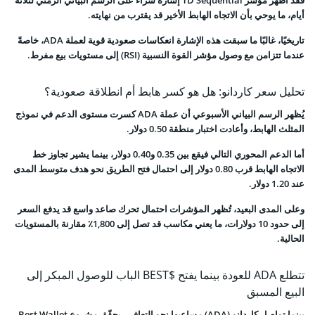
أيام، ما يوحي بأن الاتجاه الهابط الأخير قد يقترب من نهايته.
تاريخيًا، غالبًا ما سبقت هذه الإشارة انعكاسات صعودية قوية لعملة ADA، خاصةً
عندما تتزامن مع وصول مؤشر القوة النسبية (RSI) إلى مستويات بيع مفرط.
تحليل سعر كاردانو: هل هو كسر هابط أم انطلاقة صعودية؟
يُظهر الرسم البياني الأسبوعي أن عملة ADA كسرت مستوى الدعم في نموذج
المثلث الهابط، وأعادت اختبار منطقة 0.50 دولار.
أما الدعم المحوري التالي فيقع بين 0.35 و0.40 دولار، بينما يشير تجاوز خط
الاتجاه الهابط قرب 0.80 دولار إلى احتمال فتح الطريق نحو هدف متوسط المدى
عند 1.20 دولار.
وعلى المدى البعيد، تُظهر المؤشرات احتمال تحرك صاعد واسع قد يدفع السعر
إلى حدود 10 دولارات، ما يعني مكاسب قد تصل إلى 1,800٪ مقارنة بالمستويات
الحالية.
تتطلع ADA للعودة بينما يفتح $BEST الباب للوصول المبكر إلى
البيع المسبق
بينما تواصل كاردانو (ADA) مساعيها نحو التعافي، يحقّق مشروع Best Wallet