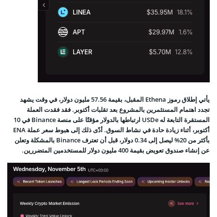
يأتي إطلاق رموز Ethena المقبل، بقيمة 57.56 مليون دولار، في وقت يشهد
تجدد اهتمام المستثمرين بالمشروع بعد تقلبات أكتوبر. فقد فقدت العملة
المستقرة التابعة له USDe ارتباطها بالدولار مؤقتًا على منصة Binance في 10
أكتوبر، أثناء زيادة حادة في نشاط السوق. أدّى ذلك إلى هبوط سعر عملة ENA
بأكثر من 20% ليصل إلى 0.34 دولار، قبل أن تعترف Binance بالمشكلة وتعلن
عن إنشاء صندوق تعويض بقيمة 400 مليون دولار للمستخدمين المتضررين.