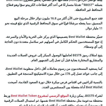
بعملته “BEST$” تقدمًا متسارعًا في أحد أكثر قطاعات الكريبتو نموًا وهو قطاع
المحافظ غير الحافظة.
فقد جمع المشروع حتى الآن أكثر من 16.8 مليون دولار خلال مرحلة البيع
المسبق، مما يجعله مرشحًا قويًا في سوق المحافظ الرقمية الذي تبلغ قيمته نحو
11 مليار دولار.
تتميّز محفظة Best Wallet بتصميمها الذي يركز على الحرية والأمان والسرعة،
إذ تتيح للمستخدمين التحكم الكامل في أصولهم عبر سلاسل متعددة دون الحاجة
إلى أي وسطاء.
يتيح امتلاك رموز $BEST لحامليها الوصول المبكر إلى عروض العملات الجديدة
والمشاريع المختارة بعناية قبل أن تصل إلى الجمهور العام.
كما يستفيد المستخدمون من رسوم معاملات أقل داخل منظومة Best Wallet،
إلى جانب عوائد تصل إلى 78٪ من خلال ميزة الاستيكينغ المدمجة في التطبيق.
بالنسبة للراغبين في اقتناص فرص مبكرة خلال دورة الصعود القادمة، أصبحت
Best Wallet أداة مفضلة بين المستثمرين الجدد.
لشراء $BEST، يمكن زيارة
الموقع الرسمي لمشروع Best Wallet Token
وربط
محفظة مدعومة مثل محفظة Best Wallet نفسها، ثم استبدال العملات الرقمية
الموجودة أو استخدام بطاقة الخصم أو الائتمان لإتمام عملية الشراء.