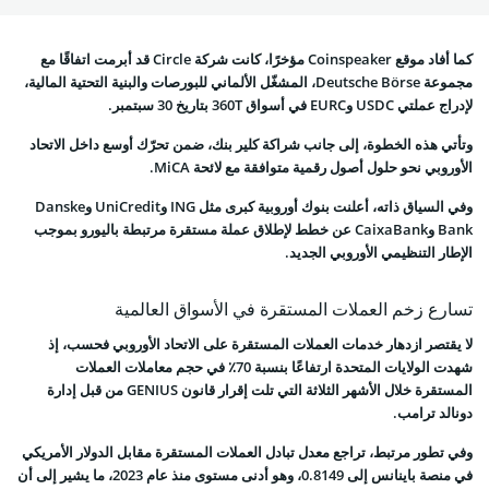
كما أفاد موقع Coinspeaker مؤخرًا، كانت شركة Circle قد أبرمت اتفاقًا مع
مجموعة Deutsche Börse، المشغّل الألماني للبورصات والبنية التحتية المالية،
لإدراج عملتي USDC وEURC في أسواق 360T بتاريخ 30 سبتمبر.
وتأتي هذه الخطوة، إلى جانب شراكة كلير بنك، ضمن تحرّك أوسع داخل الاتحاد
الأوروبي نحو حلول أصول رقمية متوافقة مع لائحة MiCA.
وفي السياق ذاته، أعلنت بنوك أوروبية كبرى مثل ING وUniCredit وDanske
Bank وCaixaBank عن خطط لإطلاق عملة مستقرة مرتبطة باليورو بموجب
الإطار التنظيمي الأوروبي الجديد.
تسارع زخم العملات المستقرة في الأسواق العالمية
لا يقتصر ازدهار خدمات العملات المستقرة على الاتحاد الأوروبي فحسب، إذ
شهدت الولايات المتحدة ارتفاعًا بنسبة 70٪ في حجم معاملات العملات
المستقرة خلال الأشهر الثلاثة التي تلت إقرار قانون GENIUS من قبل إدارة
دونالد ترامب.
وفي تطور مرتبط، تراجع معدل تبادل العملات المستقرة مقابل الدولار الأمريكي
في منصة باينانس إلى 0.8149، وهو أدنى مستوى منذ عام 2023، ما يشير إلى أن