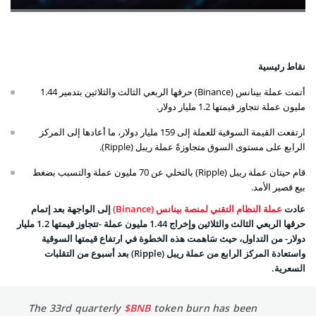
نقاط رئيسية
أتمت عملة بينانس (Binance) حرقها الربعي الثالث والثلاثين بتدمير 1.44
مليون عملة تتجاوز قيمتها 1.2 مليار دولار.
ارتفعت القيمة السوقية للعملة إلى 159 مليار دولار، ما أعادها إلى المركز
الرابع على مستوى السوق متجاوزةً عملة ريبل (Ripple).
قام حيتان عملة ريبل (Ripple) بالتخلي عن 70 مليون عملة والتسبب بضغط
بيع قصير الأمد.
عادت
عملة النظام التقني لمنصة بينانس (Binance)
إلى الواجهة بعد إتمام
حرقها الربعي الثالث والثلاثين وإخراج 1.44 مليون عملة -تتجاوز قيمتها 1.2 مليار
دولار- من التداول، حيث سَاهمت هذه الخطوة في ارتفاع قيمتها السوقية
واستعادة المركز الرابع من عملة ريبل (Ripple) بعد أسبوع من التقلبات
السعرية.
The 33rd quarterly
$BNB
token burn has been