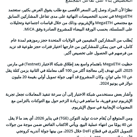
التخصيص بناءً على تفاعل المجتمع
نظرًا لأن المزاد وصل إلى السعر الأقصى مع طلب يفوق العرض بكثير، ستعتمد
MegaETH في تحديد التخصيصات النهائية على مدى تفاعل المشاركين السابق
مع مجتمعي MegaETH والإيثريوم، وذلك من خلال قياسات اجتماعية وتحليلات
على السلسلة، بحسب الورقة البيضاء للمشروع الصادرة وفق MiCA.
يُطلب من المشاركين المقيمين في الولايات المتحدة حجز رموزهم لمدة عام
كامل، في حين يمكن للمشاركين من خارجها اختيار فترات حجز طوعية قد تزيد
من فرصهم في الحصول على تخصيص أكبر.
حظيت MegaETH باهتمام واسع بعد إطلاق شبكة الاختبار (Testnet) في مارس
2025، التي تهدف إلى معالجة أكثر من 100 ألف معاملة في الثانية بزمن كتلة يقل
عن 10 ملي ثوانٍ. وكان المشروع قد أنهى جولة تمويل أولي بقيمة 20 مليون
دولار في يونيو 2024.
وأشار بعض مستخدمي شبكة الاختبار إلى أن سرعة تنفيذ المعاملات تجعل تجربة
الإيثريوم تبدو فورية، ما ساهم في زيادة الزخم حول بيع التوكنات بالتزامن مع
المعنويات الإيجابية في سوق الإيثريوم.
ومن المتوقع أن يُقام حدث توليد التوكن (TGE) في يناير 2026، أي بعد ما لا يقل
عن 40 يومًا من انتهاء عملية البيع. ويأتي الاكتتاب الفائض ضمن موجة من جولات
التمويل الكبرى في قطاع DeFi خلال 2025، من بينها جولة أندريه كرونجي