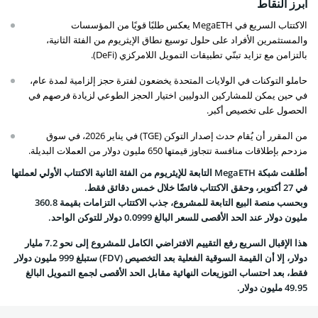
أبرز النقاط
الاكتتاب السريع في MegaETH يعكس طلبًا قويًا من المؤسسات
والمستثمرين الأفراد على حلول توسيع نطاق الإيثريوم من الفئة الثانية،
بالتزامن مع تزايد تبنّي تطبيقات التمويل اللامركزي (DeFi).
حاملو التوكنات في الولايات المتحدة يخضعون لفترة حجز إلزامية لمدة عام،
في حين يمكن للمشاركين الدوليين اختيار الحجز الطوعي لزيادة فرصهم في
الحصول على تخصيص أكبر.
من المقرر أن يُقام حدث إصدار التوكن (TGE) في يناير 2026، في سوق
مزدحم بإطلاقات منافسة تتجاوز قيمتها 650 مليون دولار من العملات البديلة.
أطلقت شبكة MegaETH التابعة للإيثريوم من الفئة الثانية الاكتتاب الأولي لعملتها
في 27 أكتوبر، وحقق الاكتتاب فائضًا خلال خمس دقائق فقط.
وبحسب منصة البيع التابعة للمشروع، جذب الاكتتاب التزامات بقيمة 360.8
مليون دولار عند الحد الأقصى للسعر البالغ 0.0999 دولار للتوكن الواحد.
هذا الإقبال السريع رفع التقييم الافتراضي الكامل للمشروع إلى نحو 7.2 مليار
دولار، إلا أن القيمة السوقية الفعلية بعد التخصيص (FDV) ستبلغ 999 مليون دولار
فقط، بعد احتساب التوزيعات النهائية مقابل الحد الأقصى لجمع التمويل البالغ
49.95 مليون دولار.