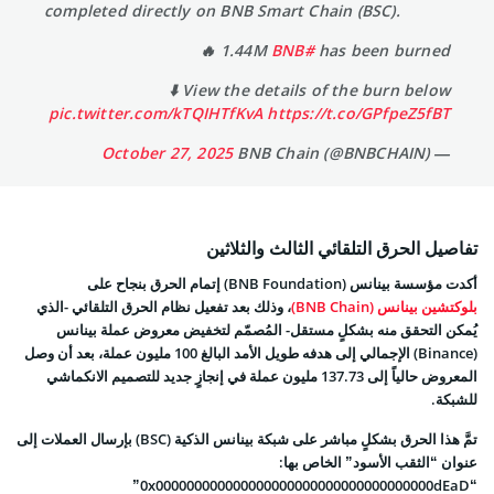
completed directly on BNB Smart Chain (BSC).
1.44M
#BNB
has been burned 🔥
View the details of the burn below ⬇️
pic.twitter.com/kTQIHTfKvA
https://t.co/GPfpeZ5fBT
October 27, 2025
— BNB Chain (@BNBCHAIN)
تفاصيل الحرق التلقائي الثالث والثلاثين
أكدت مؤسسة بينانس (BNB Foundation) إتمام الحرق بنجاح على
بلوكتشين بينانس (BNB Chain)
، وذلك بعد تفعيل نظام الحرق التلقائي -الذي
يُمكن التحقق منه بشكلٍ مستقل- المُصمّم لتخفيض معروض عملة بينانس
(Binance) الإجمالي إلى هدفه طويل الأمد البالغ 100 مليون عملة، بعد أن وصل
المعروض حالياً إلى 137.73 مليون عملة في إنجازٍ جديد للتصميم الانكماشي
للشبكة.
تمَّ هذا الحرق بشكلٍ مباشر على شبكة بينانس الذكية (BSC) بإرسال العملات إلى
عنوان “الثقب الأسود” الخاص بها:
“0x000000000000000000000000000000000000dEaD”