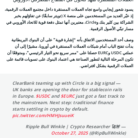
يسود شعور إيجابي واسع تجاه العملات المستقرة داخل مجتمع العملات الرقمية،
إذ عبّر العديد من المستخدمين على منصة X (تويتر سابقًا) عن تفاؤلهم بخبر
الشراكة بين كلير بنك وCircle، معتبرين أنها تمثل دفعة قوية للاتحاد الأوروبي في
مسار تبنّي الأصول الرقمية.
وصف أحد المستخدمين الاتفاق بأنه “إشارة قوية” على أن البنوك البريطانية
بدأت تفتح الباب أمام شبكات العملات المستقرة في أوروبا، مشيرًا إلى أن
عملتي USDC وEURC حصلتا على “ممر سريع نحو التيار الرئيسي”، ومتوقعًا أن
تكون المرحلة التالية لتطور الصناعة هي اعتماد البنوك على تسويات قائمة على
العملات الرقمية بشكل افتراضي.
ClearBank teaming up with Circle is a big signal —
UK banks are opening the door for stablecoin rails
in Europe.
$USDC
and
$EURC
just got a fast track to
the mainstream. Next step: traditional finance
starts settling in crypto by default.
pic.twitter.com/HMHJsuueiK
— Ripple Bull Winkle | Crypto Researcher 🚀🚨
October 27, 2025
(@RipBullWinkle)