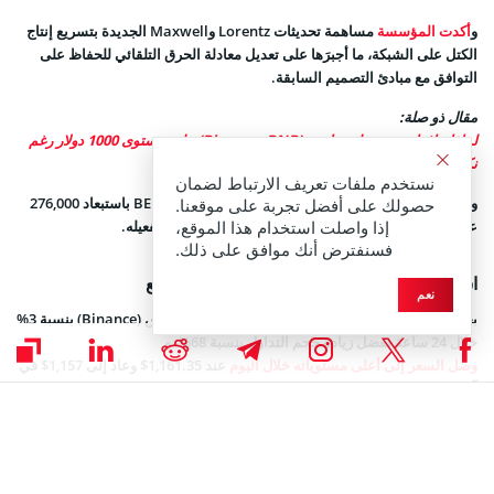
و
أكدت المؤسسة
مساهمة تحديثات Lorentz وMaxwell الجديدة بتسريع إنتاج
الكتل على الشبكة، ما أجبرَها على تعديل معادلة الحرق التلقائي للحفاظ على
التوافق مع مبادئ التصميم السابقة.
مقال ذو صلة:
لماذا حافظ سعر عملة بينانس (Binance-BNB) على مستوى 1000 دولار رغم
نكسة أسوق العملات الرقمية وخسارتها 19 مليار دولار؟
نستخدم ملفات تعريف الارتباط لضمان
وقد نجَح نظامُ الحرق المباشر القائم على بروتوكول BEP-95 باستبعاد 276,000
حصولك على أفضل تجربة على موقعنا.
عملة بينانس (Binance) من رسوم تشغيل الشبكة منذ تفعيله.
إذا واصلت استخدام هذا الموقع،
فسنفترض أنك موافق على ذلك.
استعادة عملة بينانس (Binance) للمركز الرابع
نعم
بحسب
بيانات موقع CoinGecko
، ارتفع سعرُ عملة بينانس (Binance) بنسبة 3%
خلال 24 ساعة بفضل زيادة حجم التداول بنسبة 68%، و
وصل السعر إلى أعلى مستوياته خلال اليوم
عند 1,161.35$ وعاد إلى 1,157$ في
آخر تحديث، وبهذا تبلغ القيمة السوقية للعملة 159 مليار دولار متجاوزةً القيمة
السوقية لعملة ريبل (Ripple) البالغة 157.5 مليار دولار.
واحتلت عملة بينانس (Binance) المركز الخامس منذ بضعة أيام خلف عملة ريبل
(Ripple)، حيث تفوقت الأخيرة بفارق ضئيل وبقيمة سوقية قدرها 158.7 مليار