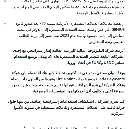
تعمل بنوك أوروبية مثل ING وUniCredit بالتوازي على تطوير عملات
مستقرة متوافقة مع لائحة MiCA، ما يعكس الزخم المؤسسي المتزايد نحو
الأطر التنظيمية للأصول الرقمية.
ارتفعت معاملات العملات المستقرة الأمريكية بنسبة 70٪ بعد صدور قانون
GENIUS، في حين وصلت نسبة العملات المستقرة إلى الدولار في منصة
باينانس إلى أدنى مستوياتها منذ عام 2023، مما يشير إلى تزايد الطلب
العالمي وثقة المتداولين.
أبرمت شركة التكنولوجيا المالية كلير بنك اتفاقية إطار إستراتيجي مع إحدى
الشركات التابعة لمُصدر العملات المستقرة Circle، بهدف توسيع استخدام
عملتي USDC وEURC في أنحاء أوروبا.
ووفقًا لبيان صحفي صادر في 27 أكتوبر، تخطط كلير بنك للانضمام إلى شبكة
Circle Payments ودمج خدمات Circle Mint وغيرها من الحلول ذات الصلة.
وتؤكد الشركة أن هذه الشراكة ستتيح لها تقديم خدمات تحويلات عبر الحدود
بسرعة أعلى وتكاليف أقل لعملائها من المؤسسات المصرفية.
كما تعتزم الشركتان استكشاف استخدامات إستراتيجية إضافية، من بينها حلول
خزانة قائمة على العملات المستقرة وتكاملات مستقبلية في تسوية الأصول
المرمّزة.
العملات المستقرة تمهّد لتحوّل في القطاع المصرفي الأوروبي