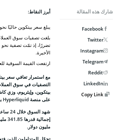
MPANY
شارك هذه المقالة
أبرز النقاط:
من نحن
يبلغ سعر بيتكوين حاليًا نحو 106 آلاف دولار، ما يشير إلى تعافٍ قوي
Facebook
الاتصال ب
Twitter
الوظائف
Instagram
الأخيرة.
السياسة 
Telegram
ارتفعت القيمة السوقية للعملات الرقمية بنحو 4%
سياسة 
Reddit
الشروط 
LinkedIn
بيتكوين، وإيثريوم، وزي كا
Copy Link
SOCIAL
على منصة Hyperliquid بقيمة 18.96 مليون دولار.
book
X
مليون دولار.
gram
edIn