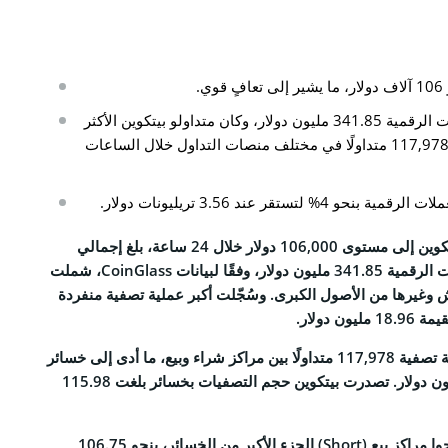
CO
.
نا
بلغت تصفيات سوق العملات الرقمية 341.85 مليون دولار، وكان متداولو بيتكوين الأكثر
تضررًا، إذ تمّت تصفية نحو 117,978 متداولًا في مختلف منصات التداول خلال الساعات
التحريرية
 لتستقر عند 3.56 تريليونات دولار.
الخصوصية
والأحكام
مع استمرار تعافي سعر بيتكوين إلى مستوى 106,000 دولار خلال 24 ساعة، بلغ إجمالي
التصفيات في سوق العملات الرقمية 341.85 مليون دولار، وفقًا لبيانات CoinGlass، شملت
ش وغيرها من الأصول الكبرى. وسُجّلت أكبر عملية تصفية منفردة
Face
شهد السوق خلال 24 ساعة تصفية 117,978 متداولًا بين مراكز شراء وبيع، ما أدى إلى خسائر
إجمالية قدرها 341.85 مليون دولار. تصدرت بيتكوين حجم التصفيات بخسائر بلغت 115.98
Tele
Link
تحمّل المتداولون الذين فتحوا مراكز بيع (Short) الجزء الأكبر من الخسائر، بنحو 106.75