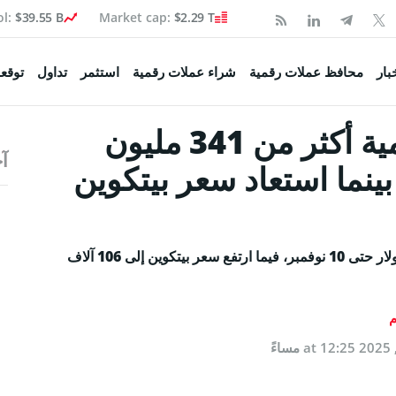
ol:
$39.55 B
Market cap:
$2.29 T
Coinspea
بار
محافظ عملات رقمية
شراء عملات رقمية
استثمر
تداول
توقعا
خسر سوق العملات الرقمية أكثر من 341 مليون
آخ
تكوين
ينما استعاد سعر بيتكوين
 السوق
صحفية
تجاوزت تصفيات سوق العملات الرقمية 341.85 مليون دولار حتى 10 نوفمبر، فيما ارتفع سعر بيتكوين إلى 106 آلاف
ولة
م
اء البيتكوين