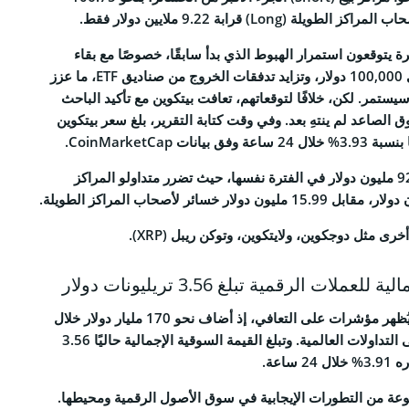
ة (Long) قرابة 9.22 ملايين دولار فقط.
RSS 
ة يتوقعون استمرار الهبوط الذي بدأ سابقًا، خصوصًا مع بقاء
بيتكوين بالكاد فوق مستوى 100,000 دولار، وتزايد تدفقات الخروج من صناديق ETF، ما عزز
سيستمر. لكن، خلافًا لتوقعاتهم، تعافت بيتكوين مع تأكيد الباحث
ق الصاعد لم ينتهِ بعد. وفي وقت كتابة التقرير، بلغ سعر بيتكوين
بلغت تصفيات إيثريوم 92.01 مليون دولار في الفترة نفسها، حيث تضرر متداولو المراكز
ALL RIGHTS R
رى مثل دوجكوين، ولايتكوين، وتوكن ريبل (XRP).
لات الرقمية تبلغ 3.56 تريليونات دولار
بدأ سوق العملات الرقمية يُظهر مؤشرات على التعافي، إذ أضاف نحو 170 مليار دولار خلال
يوم واحد مع عودة الثقة إلى التداولات العالمية. وتبلغ القيمة السوقية الإجمالية حاليًا 3.56
ساعة.
وعة من التطورات الإيجابية في سوق الأصول الرقمية ومحيطها.