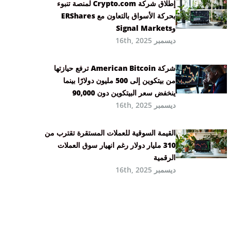
إطلاق شركة Crypto.com لمنصة تنبوء
بحركة الأسواق بالتعاون مع ERShares
وSignal Markets
ديسمبر 16th, 2025
شركة American Bitcoin ترفع حيازتها
من بيتكوين إلى 500 مليون دولارًا بينما
ينخفض سعر البيتكوين دون 90,000
ديسمبر 16th, 2025
القيمة السوقية للعملات المستقرة تقترب من
310 مليار دولار رغم انهيار سوق العملات
الرقمية
ديسمبر 16th, 2025