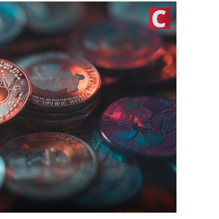
أفضل مح
أفضل عم
أفضل من
تداول ال
TOOLS
أسعار ال
سعر Bitcoin اليوم
سعر Pi Network اليوم
سعر Ethereum اليوم
سعر Solana اليوم
سعر XRP اليوم
محول ال