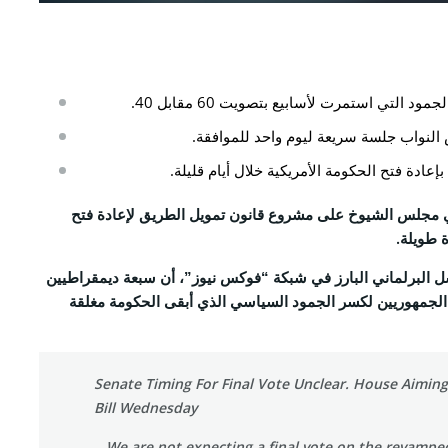
 التي استمرت لأسابيع بتصويت 60 مقابل 40.
النواب جلسة سريعة ليوم واحد للموافقة.
بإعادة فتح الحكومة الأمريكية خلال أيام قليلة.
 مجلس الشيوخ على مشروع قانون تمويل الطريق لإعادة فتح
 طويلة.
سل البرلماني البارز في شبكة “فوكس نيوز”، أن سبعة ديمقراطيين
ى الجمهوريين لكسر الجمود السياسي الذي أبقى الحكومة مغلقة
Senate Timing For Final Vote Unclear. House Aiming
Bill Wednesday
We are not expecting a final vote on the revamp