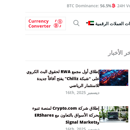
BTC Dominance:
56.5%
24H V
Currency
ت العملات الرقمية
Converter
ر الأخبار
إطلاق أول مجمع RWA لحقوق البث الكروي
على “شبكة Chiliz” يفتح آفاقاً جديدة
للاستثمار الرياضي
ديسمبر 16th, 2025
إطلاق شركة Crypto.com لمنصة تنبوء
بحركة الأسواق بالتعاون مع ERShares
وSignal Markets
ديسمبر 16th, 2025