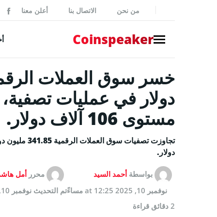
من نحن
الاتصال بنا
أعلن معنا
ker
Coinspeaker
أخ
NEWS
أخبار بي
دولار في عمليات تصفية، ب
أخبار
مستوى 106 آلاف دولار.
إصدارات
بيانات 
دولار.
أخبار مم
بواسطة
أحمد السيد
محرر
أمل هاش
GUIDES
نوفمبر 10, 2025 at 12:25 مساءً
تم التحديث
نوفمبر 10, 2025 at 12:25 مساءً
كيفية شر
2 دقائق قراءة