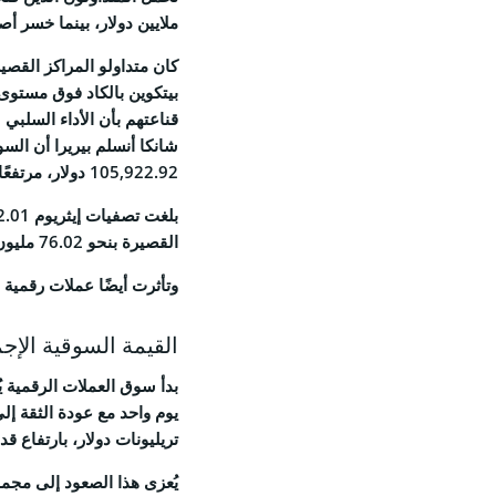
ملايين دولار، بينما خسر أصحاب المراكز الطويل
Feed
كان متداولو المراكز القصير
قناعتهم بأن الأداء السلبي 
شانكا أنسلم بيريرا أن السو
105,922.92 دولار، مرتفعًا بنسبة 3.93% خلال 24 ساعة وفق بيانات CoinMarketCap.
© 2026 Coinspeaker LTD.
ESERVED.
القصيرة بنحو 76.02 مليون دولار، مقابل 15.99 مليون دولار خسائر لأصحاب المراكز الطويلة.
وتأثرت أيضًا عملات رقمية أخ
القيمة السوقية الإجمالية للعم
تريليونات دولار، بارتفاع قدره 3.91% خلال 24 
يُعزى هذا الصعود إلى مجم