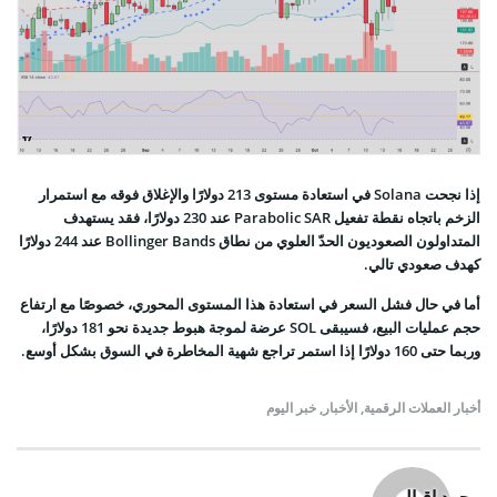
إذا نجحت Solana في استعادة مستوى 213 دولارًا والإغلاق فوقه مع استمرار
الزخم باتجاه نقطة تفعيل Parabolic SAR عند 230 دولارًا، فقد يستهدف
المتداولون الصعوديون الحدّ العلوي من نطاق Bollinger Bands عند 244 دولارًا
كهدف صعودي تالي.
أما في حال فشل السعر في استعادة هذا المستوى المحوري، خصوصًا مع ارتفاع
حجم عمليات البيع، فسيبقى SOL عرضة لموجة هبوط جديدة نحو 181 دولارًا،
وربما حتى 160 دولارًا إذا استمر تراجع شهية المخاطرة في السوق بشكل أوسع.
أخبار العملات الرقمية
,
الأخبار
,
خبر اليوم