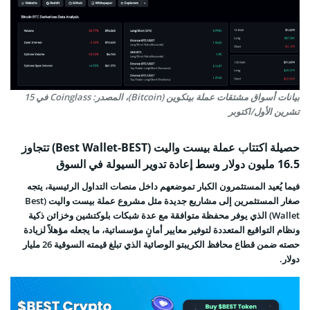
بيانات أسواق مشتقات عملة بيتكوين (Bitcoin)، المصدر: Coinglass في 15
تشرين الأول/اكتوبر
حصيلة اكتتاب عملة بيست واليت (Best Wallet-BEST) تتجاوز
16.5 مليون دولار وسط إعادة تدوير السيولة في السوق
فيما يُعيد المستثمرون الكبار تموضعهم داخل منصات التداول الرئيسية، يتجه
صغار المستثمرين إلى مشاريع جديدة مثل مشروع عملة بيست واليت (Best
Wallet) الذي يوفر محفظة متوافقة مع عدة شبكات بلوكتشين وخزائن ذكية
ونظام التواقيع المتعددة لتوفير معايير أمانٍ مؤسساتية، ما يجعله مؤهلاً لزيادة
حصته ضمن قطاع محافظ الكريبتو الوصائية الذي تبلغ قيمته السوقية 26 مليار
دولار.