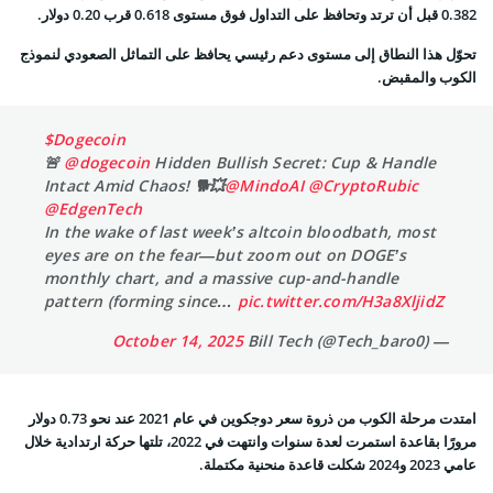
0.382 قبل أن ترتد وتحافظ على التداول فوق مستوى 0.618 قرب 0.20 دولار.
تحوّل هذا النطاق إلى مستوى دعم رئيسي يحافظ على التماثل الصعودي لنموذج
الكوب والمقبض.
$Dogecoin
🚨
@dogecoin
Hidden Bullish Secret: Cup & Handle
Intact Amid Chaos! 🐕💥
@MindoAI
@CryptoRubic
@EdgenTech
In the wake of last week’s altcoin bloodbath, most
eyes are on the fear—but zoom out on DOGE’s
monthly chart, and a massive cup-and-handle
pattern (forming since…
pic.twitter.com/H3a8XljidZ
October 14, 2025
— Bill Tech (@Tech_baro0)
امتدت مرحلة الكوب من ذروة سعر دوجكوين في عام 2021 عند نحو 0.73 دولار
مرورًا بقاعدة استمرت لعدة سنوات وانتهت في 2022، تلتها حركة ارتدادية خلال
عامي 2023 و2024 شكلت قاعدة منحنية مكتملة.