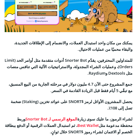
يمكنك من مكان واحد استبدال العملات، والانضمام إلى الإطلاقات الجديدة،
والبقاء محميًا من عمليات الاحتيال.
للمتداولين المحترفين، يقدّم Snorter Bot أدوات متقدمة مثل أوامر الحد (Limit
Orders)، وعمليات الشراء المجدولة، والاستراتيجيات الآلية التي تنافس منصات
مثل Dextools وRaydium.
جمع المشروع حتى الآن 4.7 مليون دولار في مرحلته الجارية من البيع المسبق،
مع تبقّي 5 أيام فقط قبل الزيادة القادمة في السعر.
يحصل المشترون الأوائل لرمز $SNORT على عوائد تخزين (Staking) ضخمة
تصل إلى 108٪.
لشراء الرموز، ما عليك سوى زيارة
الموقع الرسمي لـ Snorter Bot
وربط
محفظة مدعومة مثل
Best Wallet
، ثم استبدال العملات الرقمية أو الدفع ببطاقة
الخصم أو الائتمان لشراء رموز $SNORT خلال ثوانٍ.