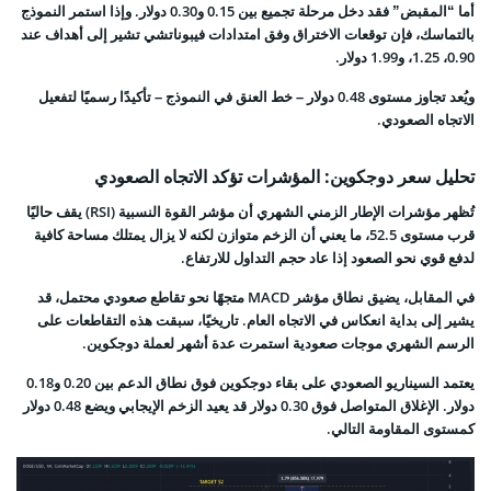
أما “المقبض” فقد دخل مرحلة تجميع بين 0.15 و0.30 دولار. وإذا استمر النموذج
بالتماسك، فإن توقعات الاختراق وفق امتدادات فيبوناتشي تشير إلى أهداف عند
0.90، 1.25، و1.99 دولار.
ويُعد تجاوز مستوى 0.48 دولار – خط العنق في النموذج – تأكيدًا رسميًا لتفعيل
الاتجاه الصعودي.
تحليل سعر دوجكوين: المؤشرات تؤكد الاتجاه الصعودي
تُظهر مؤشرات الإطار الزمني الشهري أن مؤشر القوة النسبية (RSI) يقف حاليًا
قرب مستوى 52.5، ما يعني أن الزخم متوازن لكنه لا يزال يمتلك مساحة كافية
لدفع قوي نحو الصعود إذا عاد حجم التداول للارتفاع.
في المقابل، يضيق نطاق مؤشر MACD متجهًا نحو تقاطع صعودي محتمل، قد
يشير إلى بداية انعكاس في الاتجاه العام. تاريخيًا، سبقت هذه التقاطعات على
الرسم الشهري موجات صعودية استمرت عدة أشهر لعملة دوجكوين.
يعتمد السيناريو الصعودي على بقاء دوجكوين فوق نطاق الدعم بين 0.20 و0.18
دولار. الإغلاق المتواصل فوق 0.30 دولار قد يعيد الزخم الإيجابي ويضع 0.48 دولار
كمستوى المقاومة التالي.