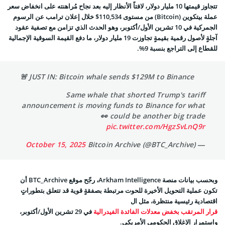
تتجاوز قيمتها 10 مليار دولار، لافتاً الأنظار إليه بعد نجاح مُراهنته على انخفاض سعر
عملة بيتكوين
(Bitcoin) من مستوى 110,534$ خلال إعلان ترامب عن الرسوم
الجمركية في 10 تشرين الأول/أكتوبر، وهو الحدث الذي تزامن مع تصفية عقود
آجلةٍ لأصول رقمية بقيمةٍ تجاوزت 19 مليار دولار، ما دفع القيمة السوقية الإجمالية
للقطاع إلى التراجع بنسبة 9%.
🚨 JUST IN: Bitcoin whale sends $129M to Binance
Same whale that shorted Trump's tariff
announcement is moving funds to Binance for what
could be another big trade 👀
pic.twitter.com/HgzSvLnQ9r
October 15, 2025
— Bitcoin Archive (@BTC_Archive)
وبحسب بيانات منصة Arkham Intelligence، رجّح موقع BTC_Archive أن
تكون عملية التحويل الأخيرة للحوت مرتبطة بصفقةٍ قوية قد تتعلق بتطوراتٍ
اقتصادية رئيسية منتظرة، مثل ال
قرار المرتقب بخفض معدلات الفائدة الفيدرالية
في 29 تشرين الأول/أكتوبر،
و
استمرار الإغلاق الحكومي الأمريكي.