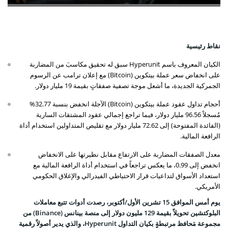
نقاط رئيسية
الكيان المعروف باسم Hyperunit سبق له تحقيق مكاسبَ من المضاربة
على انخفاض سعر عملة بيتكوين (Bitcoin) مع إعلان ترامب عن الرسوم
الجمركية الجديدة، ما أشعل موجة تصفية صفقاتٍ بقيمة 19 مليار دولار.
أحجام تداول عقود عملة بيتكوين (Bitcoin) الآجلة انخفض بنسبة 32.77%
مُسجلاً 96.56 مليار دولار، فيما تراجع إجمالي عقود المشتقات السارية
(الفائدة المفتوحة) إلى 72.62 مليار دولار مع تقليص المتداولين استخدام أداة
الرافعة المالية.
معدل الصفقات المضاربة على الارتفاع مقابل نظيرتها على الانخفاض
انخفض إلى 0.99، ما يعكس تراجعاً في استخدام أداة الرافعة المالية مع
استعداد الأسواق لتداعيات قرار الاحتياطي الفيدرالي والإغلاق الحكومي
الأمريكي.
يوم أمس الموافق 15 تشرين الأول/أكتوبر، رصدت أدوات تتبع معاملات
البلوكتشين تحويلاً بقيمة 129 مليون دولار إلى منصة
بينانس
(Binance)
من
مجموعة مَحافظ مرتبطةٍ بكيان التداول Hyperunit، والذي يدير أصولاً رقمية