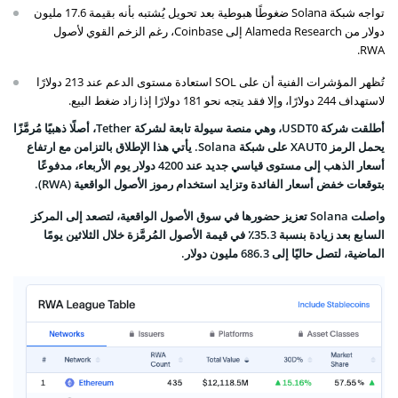
تواجه شبكة Solana ضغوطًا هبوطية بعد تحويل يُشتبه بأنه بقيمة 17.6 مليون
دولار من Alameda Research إلى Coinbase، رغم الزخم القوي لأصول
RWA.
تُظهر المؤشرات الفنية أن على SOL استعادة مستوى الدعم عند 213 دولارًا
لاستهداف 244 دولارًا، وإلا فقد يتجه نحو 181 دولارًا إذا زاد ضغط البيع.
أطلقت شركة USDT0، وهي منصة سيولة تابعة لشركة Tether، أصلًا ذهبيًا مُرمَّزًا
يحمل الرمز XAUT0 على شبكة Solana. يأتي هذا الإطلاق بالتزامن مع ارتفاع
أسعار الذهب إلى مستوى قياسي جديد عند 4200 دولار يوم الأربعاء، مدفوعًا
بتوقعات خفض أسعار الفائدة وتزايد استخدام رموز الأصول الواقعية (RWA).
واصلت Solana تعزيز حضورها في سوق الأصول الواقعية، لتصعد إلى المركز
السابع بعد زيادة بنسبة 35.3٪ في قيمة الأصول المُرمَّزة خلال الثلاثين يومًا
الماضية، لتصل حاليًا إلى 686.3 مليون دولار.