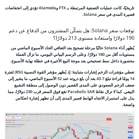
تاريخيًا، كانت عمليات التصفية المرتبطة بـ FTX وAlameda تؤدي إلى انخفاضات
قصيرة المدى في سعر Solana.
توقعات سعر Solana: هل يتمكّن المشترون من الدفاع عن دعم
190 دولارًا واستعادة مستوى 213 دولارًا؟
يُظهر أداء Solana حاليًا مرحلة تصحيح بعد التعافي الحاد الأسبوع الماضي من
مستويات أقل من 180 دولارًا. وعلى الرسم البياني اليومي، ما تزال العملة
محصورة داخل نمط تصحيحي بعد موجة البيع الأخيرة في عطلة نهاية الأسبوع.
تعطي مؤشرات الزخم إشارات متباينة؛ إذ يُظهر مؤشر القوة النسبية (RSI) لفترة
14 يومًا قراءة تبلغ 43.7 بعد أن بلغ ذروته عند 52 الأسبوع الماضي، ما يشير إلى
ضعف الزخم الصعودي على المدى القصير دون الوصول إلى منطقة التشبع
البيعي. كما لا تزال نقاط Parabolic SAR تقع فوق السعر قرب 230 دولارًا، مما
يدل على استمرار الاتجاه الهابط قصير المدى إلى أن تظهر إشارة انعكاس
واضحة.