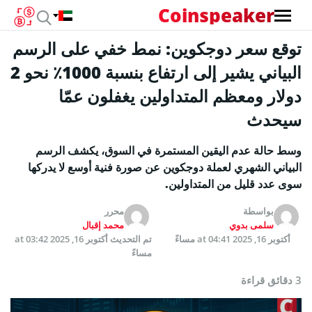
Coinspeaker
توقع سعر دوجكوين: نمط خفي على الرسم
البياني يشير إلى ارتفاع بنسبة 1000٪ نحو 2
دولار ومعظم المتداولين يغفلون عمّا
سيحدث
وسط حالة عدم اليقين المستمرة في السوق، يكشف الرسم
البياني الشهري لعملة دوجكوين عن صورة فنية أوسع لا يدركها
سوى عدد قليل من المتداولين.
بواسطة
محرر
سلمى بدوي
محمد إقبال
أكتوبر 16, 2025 at 04:41 مساءً
تم التحديث
أكتوبر 16, 2025 at 03:42
مساءً
3 دقائق قراءة