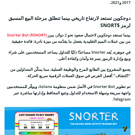
2017 و2021.
دوجكوين تستعد لارتفاع تاريخي بينما تنطلق مرحلة البيع المسبق
لرمز $SNORT
بينما تستعد دوجكوين لاحتمال صعود نحو 2 دولار، يبرز
Snorter Bot ($SNORT)
من بين عملات الميم التقليدية بفضل ما يقدّمه من ميزة نادرة: فائدة حقيقية.
في جوهره، يُعد Snorter مساعدًا ذكيًا للتداول يساعد المستخدمين على شراء
وبيع وإدارة الرموز بسرعة وأمان وكفاءة أعلى.
يجمع المشروع بين الطابع المرح والوظيفة العملية، مما يمكّن المتداولين من
“اكتشاف” أفضل الفرص في سوق العملات الرقمية سريع الحركة.
تم تطوير Snorter Bot في الأصل ضمن منظومة Solana، ويوفّر للمستخدمين
واجهة سريعة وسهلة الاستخدام للتداول وتتبع المحافظ وإدارتها مباشرة عبر
Telegram.