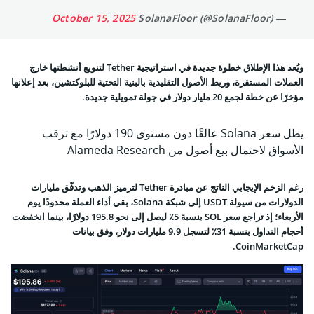
October 15, 2025
— SolanaFloor (@SolanaFloor)
ويُعد هذا الإطلاق خطوة جديدة في استراتيجية Tether لتنويع أنشطتها خارج
العملات المستقرة، وربط الأصول التقليدية بالبنية التحتية للبلوكتشين، بعد إعلانها
مؤخرًا عن خطة لجمع 20 مليار دولار في جولة تمويلية جديدة.
يظل سعر Solana عالقًا دون مستوى 190 دولارًا مع ترقب
الأسواق لاحتمال بيع أصول من Alameda Research
رغم الزخم الإيجابي الناتج عن مبادرة Tether لترميز الذهب وتدفّق مليارات
الدولارات من سيولة USDT إلى شبكة Solana، بقي أداء العملة محدودًا يوم
الأربعاء؛ إذ تراجع سعر SOL بنسبة 5٪ ليصل إلى نحو 195.8 دولارًا، بينما انخفضت
أحجام التداول بنسبة 31٪ لتسجل 9.9 مليارات دولار، وفق بيانات
CoinMarketCap.