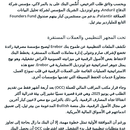
وبحسب وثائق طلب الترخيص، أُسِّس البنك على يد بالمر لاكي، مؤسس شركة
الدفاع Anduril، وجو لونزديل، الشريك المؤسس لشركة تحليل البيانات
العملاقة Palantir، بدعم من مستثمرين كبار بينهم صندوق Founders Fund
التابع للملياردير بيتر ثيل.
تحت المجهر التنظيمي والعملات المستقرة
تكشف الملفات التنظيمية عن طموح بنك Erebor ليصبح مؤسسة مصرفية رائدة
تخضع لإشراف صارم وتتولى إدارة معاملات العملات المستقرة. يخطط البنك
لاحتفاظ بعض الأصول الرقمية في ميزانيته العمومية لأغراض تشغيلية، وهو نهج
يمثل جوهر استراتيجية جو لونزديل الاستثمارية في Erebor. تضع هذه
الاستراتيجية العمليات القائمة على العملات الرقمية في قلب نموذج العمل،
متجاوزةً خدمات الحفظ البسيطة التي تقدمها مؤسسات أخرى.
وجاء قرار مكتب المراقب المالي للعملة (OCC) بعد أربعة أشهر فقط من تقديم
الطلب في يونيو 2025، وهي فترة قصيرة نسبيًا تشير إلى بيئة فدرالية أكثر
انفتاحًا تجاه المصارف الرقمية. يأتي ذلك بالتزامن مع سعي لاعبين كبار آخرين
في مجال الأصول الرقمية، مثل منصة Bullish المدعومة من بيتر ثيل، إلى تعميق
اندماجهم في الأسواق المالية الأمريكية.
ورغم أن الموافقة الأولية تمثل خطوة مهمة، إلا أن البنك ما زال بحاجة إلى تجاوز
عدة متطلبات تنظيمية قبل بدء التشغيل. فقد اشترطت OCC أن يحصل البنك