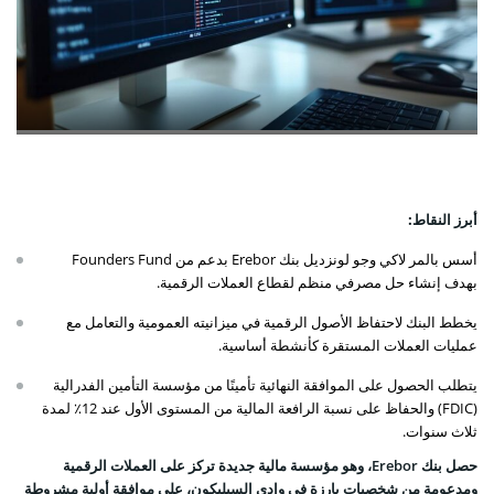
أبرز النقاط:
أسس بالمر لاكي وجو لونزديل بنك Erebor بدعم من Founders Fund
بهدف إنشاء حل مصرفي منظم لقطاع العملات الرقمية.
يخطط البنك لاحتفاظ الأصول الرقمية في ميزانيته العمومية والتعامل مع
عمليات العملات المستقرة كأنشطة أساسية.
يتطلب الحصول على الموافقة النهائية تأمينًا من مؤسسة التأمين الفدرالية
(FDIC) والحفاظ على نسبة الرافعة المالية من المستوى الأول عند 12٪ لمدة
ثلاث سنوات.
حصل بنك Erebor، وهو مؤسسة مالية جديدة تركز على العملات الرقمية
ومدعومة من شخصيات بارزة في وادي السيليكون، على موافقة أولية مشروطة