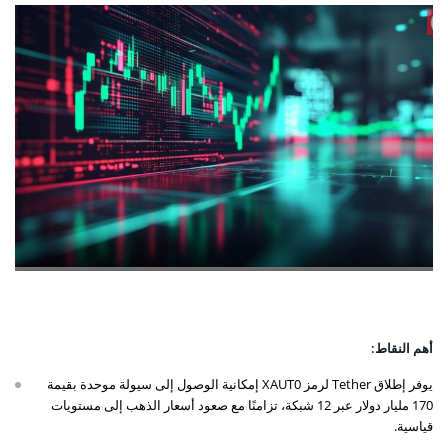
أهم النقاط:
يوفر إطلاق Tether لرمز XAUT0 إمكانية الوصول إلى سيولة موحدة بقيمة
170 مليار دولار عبر 12 شبكة، تزامنًا مع صعود أسعار الذهب إلى مستويات
قياسية.