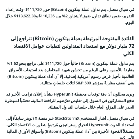
في سياق متصل، يتم تداول عملة بيتكوين (Bitcoin) حول 111,720$ -وقت إعداد
التقرير- ضمن نطاق تداول ضيق لا يتجاوز 2% بين 110,235$ و113,622.38$ خلال
اليوم.
الفائدة المفتوحة المرتبطة بعملة بيتكوين (Bitcoin) تتراجع إلى
72 مليار دولار مع استعداد المتداولين لتقلبات عوامل الاقتصاد
الكلي
يتم تداول عملة بيتكوين (Bitcoin) حالياً حول 111,720$ على تراجع بنحو 1.62%
مقارنةً بالأمس، وعلى الرغم من تحسّن شهية المخاطرة بعد استيعاب الأسواق
العالمية تأجيل فرض رسوم أمريكية إضافية، إلا أن أداء عملة بيتكوين (Bitcoin)
بقي أضعف مقارنةً بمؤشر S&P 500 لثلاث جلساتٍ متتالية.
ويرى محللون أن دقة توقعات محفظة Hyperunit بشأن إعلان ترامب الأخير قد
تدفع المشاركين في السوق إلى تقليص تعرّضهم للرافعة المالية، تحسّباً لسيطرة
الحذر على المزاج العام خلال جلسات التداول المقبلة.
في سياق متصل، أشار المستخدم StockStormX عبر منصة X (تويتر سابقاً) إلى
استعداد الحوت Hyperunit لتحركٍ إستراتيجي مُرتبطٍ بتطورات الاقتصاد الكلي،
مستغلاً الفجوة الأخيرة بين أداء عملة بيتكوين (Bitcoin) وأسواق الأوراق المالية
الأمريكية.