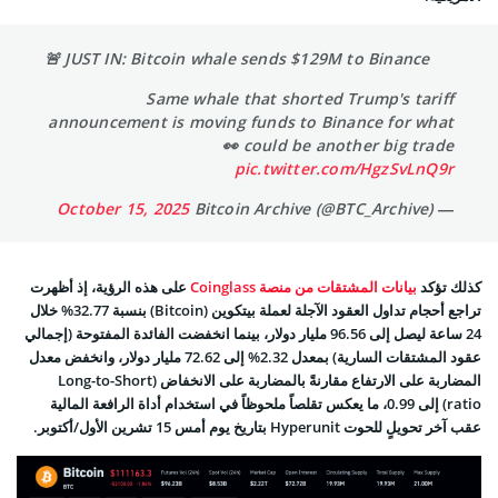
🚨 JUST IN: Bitcoin whale sends $129M to Binance
Same whale that shorted Trump's tariff
announcement is moving funds to Binance for what
could be another big trade 👀
pic.twitter.com/HgzSvLnQ9r
October 15, 2025
— Bitcoin Archive (@BTC_Archive)
كذلك تؤكد
بيانات المشتقات من منصة Coinglass
على هذه الرؤية، إذ أظهرت
تراجع أحجام تداول العقود الآجلة لعملة بيتكوين (Bitcoin) بنسبة 32.77% خلال
24 ساعة ليصل إلى 96.56 مليار دولار، بينما انخفضت الفائدة المفتوحة (إجمالي
عقود المشتقات السارية) بمعدل 2.32% إلى 72.62 مليار دولار، وانخفض معدل
المضاربة على الارتفاع مقارنةً بالمضاربة على الانخفاض (Long-to-Short
ratio) إلى 0.99، ما يعكس تقلصاً ملحوظاً في استخدام أداة الرافعة المالية
عقب آخر تحويلٍ للحوت Hyperunit بتاريخ يوم أمس 15 تشرين الأول/أكتوبر.