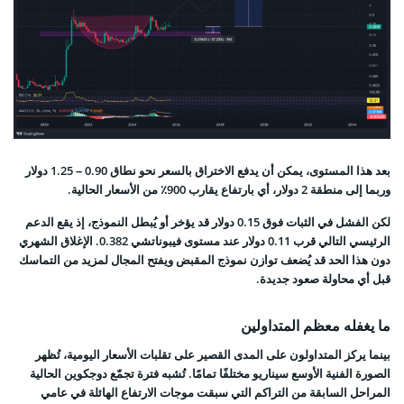
بعد هذا المستوى، يمكن أن يدفع الاختراق بالسعر نحو نطاق 0.90 – 1.25 دولار
وربما إلى منطقة 2 دولار، أي بارتفاع يقارب 900٪ من الأسعار الحالية.
لكن الفشل في الثبات فوق 0.15 دولار قد يؤخر أو يُبطل النموذج، إذ يقع الدعم
الرئيسي التالي قرب 0.11 دولار عند مستوى فيبوناتشي 0.382. الإغلاق الشهري
دون هذا الحد قد يُضعف توازن نموذج المقبض ويفتح المجال لمزيد من التماسك
قبل أي محاولة صعود جديدة.
ما يغفله معظم المتداولين
بينما يركز المتداولون على المدى القصير على تقلبات الأسعار اليومية، تُظهر
الصورة الفنية الأوسع سيناريو مختلفًا تمامًا. تُشبه فترة تجمّع دوجكوين الحالية
المراحل السابقة من التراكم التي سبقت موجات الارتفاع الهائلة في عامي