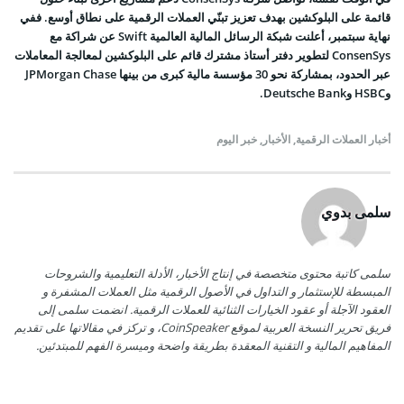
قائمة على البلوكشين بهدف تعزيز تبنّي العملات الرقمية على نطاق أوسع. ففي
نهاية سبتمبر، أعلنت شبكة الرسائل المالية العالمية Swift عن شراكة مع
ConsenSys لتطوير دفتر أستاذ مشترك قائم على البلوكشين لمعالجة المعاملات
عبر الحدود، بمشاركة نحو 30 مؤسسة مالية كبرى من بينها JPMorgan Chase
وHSBC وDeutsche Bank.
أخبار العملات الرقمية
,
الأخبار
,
خبر اليوم
سلمى بدوي
سلمى كاتبة محتوى متخصصة في إنتاج الأخبار، الأدلة التعليمية والشروحات
المبسطة للإستثمار و التداول في الأصول الرقمية مثل العملات المشفرة و
العقود الآجلة أو عقود الخيارات الثنائية للعملات الرقمية. انضمت سلمى إلى
فريق تحرير النسخة العربية لموقع CoinSpeaker، و تركز في مقالاتها على تقديم
المفاهيم المالية و التقنية المعقدة بطريقة واضحة وميسرة الفهم للمبتدئين.