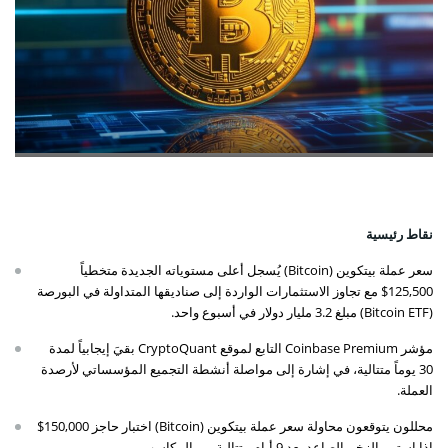
نقاط رئيسية
سعر عملة بيتكوين (Bitcoin) يُسجل أعلى مستوياته الجديدة متخطياً
125,500$ مع تجاوز الاستثمارات الواردة إلى صناديقها المتداولة في البورصة
(Bitcoin ETF) مبلغ 3.2 مليار دولار في أسبوع واحد.
مؤشر Coinbase Premium التابع لموقع CryptoQuant بقيَ إيجابياً لمدة
30 يوماً متتالية، في إشارة إلى مواصلة أنشطة التجميع المؤسساتي لأرصدة
العملة.
محللون يتوقعون محاولة سعر عملة بيتكوين (Bitcoin) اختبار حاجز 150,000$
إذا استمر الزخم الصاعد بعد 9 أيام متتاليةٍ من المكاسب.