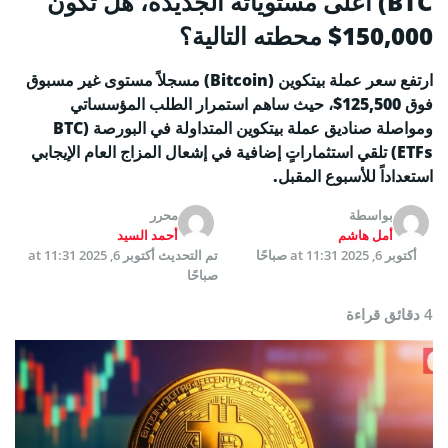
BTC) أعلى مستوياته الجديدة، هل تكون
150,000$ محطته التالية؟
ارتفع سعر عملة بيتكوين (Bitcoin) مسجلاً مستوى غير مسبوق
فوق 125,500$، حيث ساهم استمرار الطلب المؤسساتي
ومواصلة صناديق عملة بيتكوين المتداولة في البورصة (BTC
ETFs) تلقي استثماراتٍ إضافية في إشعال المزاج العام الإيجابي
استعداداً للأسبوع المقبل.
بواسطة
محرر
أمل هاشم
أحمد السيد
أكتوبر 6, 2025 at 11:31 صباحًا
تم التحديث
أكتوبر 6, 2025 at 11:31
صباحًا
4 دقائق قراءة