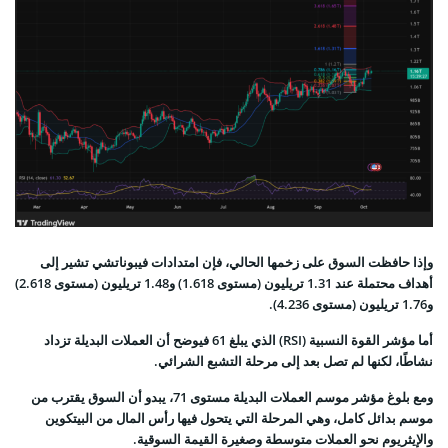
وإذا حافظت السوق على زخمها الحالي، فإن امتدادات فيبوناتشي تشير إلى
أهداف محتملة عند 1.31 تريليون (مستوى 1.618) و1.48 تريليون (مستوى 2.618)
و1.76 تريليون (مستوى 4.236).
أما مؤشر القوة النسبية (RSI) الذي يبلغ 61 فيوضح أن العملات البديلة تزداد
نشاطًا، لكنها لم تصل بعد إلى مرحلة التشبع الشرائي.
ومع بلوغ مؤشر موسم العملات البديلة مستوى 71، يبدو أن السوق يقترب من
موسم بدائل كامل، وهي المرحلة التي يتحول فيها رأس المال من البيتكوين
والإيثريوم نحو العملات متوسطة وصغيرة القيمة السوقية.