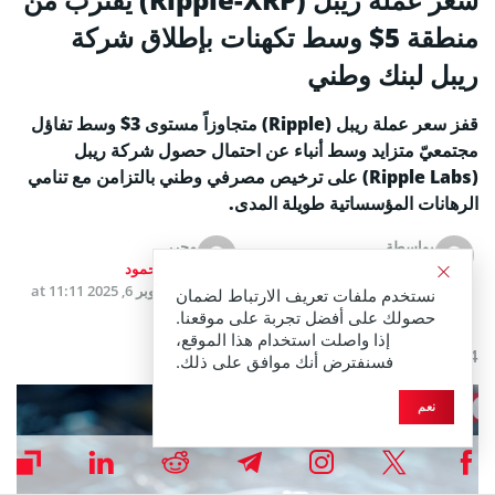
منطقة 5$ وسط تكهنات بإطلاق شركة
ريبل لبنك وطني
قفز سعر عملة ريبل (Ripple) متجاوزاً مستوى 3$ وسط تفاؤل
مجتمعيّ متزايد وسط أنباء عن احتمال حصول شركة ريبل
(Ripple Labs) على ترخيص مصرفي وطني بالتزامن مع تنامي
الرهانات المؤسساتية طويلة المدى.
بواسطة
محرر
محمد إقبال
فادي محمود
أكتوبر 6, 2025 at 11:11 صباحًا
تم التحديث
أكتوبر 6, 2025 at 11:11
نستخدم ملفات تعريف الارتباط لضمان
صباحًا
حصولك على أفضل تجربة على موقعنا.
إذا واصلت استخدام هذا الموقع،
4 دقائق قراءة
فسنفترض أنك موافق على ذلك.
نعم