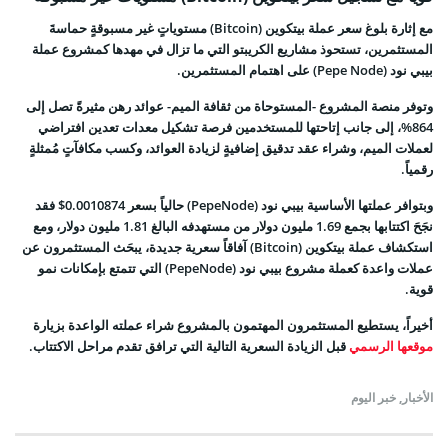
مع إثارة بلوغ سعر عملة بيتكوين (Bitcoin) مستوياتٍ غير مسبوقةٍ حماسةَ
المستثمرين، تستحوذ مشاريع الكريبتو التي ما تزال في مهدها كمشروع عملة
بيبي نود (Pepe Node) على اهتمام المستثمرين.
وتوفر منصة المشروع -المستوحاة من ثقافة الميم- عوائد رهن مثيرةً تصل إلى
864%، إلى جانب إتاحتها للمستخدمين فرصة تشكيل معدات تعدين افتراضي
لعملات الميم، وشراء عقد تدقيق إضافيةٍ لزيادة العوائد، وكسب مكافآتٍ مُمثلةٍ
رقمياً.
وبتوافر عملتها الأساسية بيبي نود (PepeNode) حالياً بسعر 0.0010874$ فقد
نجَحَ اكتتابها بجمع 1.69 مليون دولار من مستهدفه البالغ 1.81 مليون دولار،
ومع
استكشاف عملة بيتكوين (Bitcoin) آفاقاً سعرية جديدة، يبحَث المستثمرون عن
عملات واعدة كعملة مشروع بيبي نود (PepeNode) التي تتمتع بإمكانات نمو
قوية.
أخيراً، يستطيع المستثمرون المهتمون بالمشروع شراء عملته الواعدة بزيارة
موقعها الرسمي
قبل الزيادة السعرية التالية التي ترافق تقدم مراحل الاكتتاب.
الأخبار
,
خبر اليوم