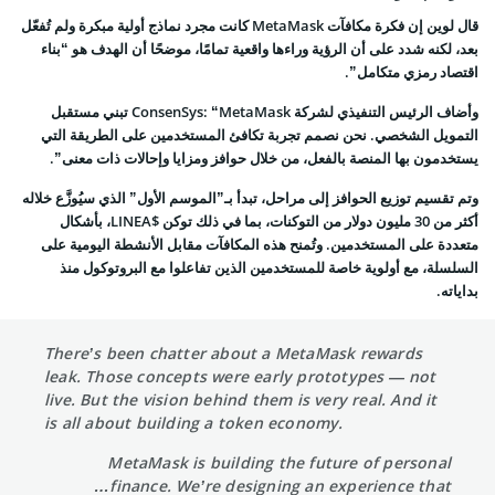
قال لوين إن فكرة مكافآت MetaMask كانت مجرد نماذج أولية مبكرة ولم تُفعّل
بعد، لكنه شدد على أن الرؤية وراءها واقعية تمامًا، موضحًا أن الهدف هو “بناء
اقتصاد رمزي متكامل”.
وأضاف الرئيس التنفيذي لشركة ConsenSys: “MetaMask تبني مستقبل
التمويل الشخصي. نحن نصمم تجربة تكافئ المستخدمين على الطريقة التي
يستخدمون بها المنصة بالفعل، من خلال حوافز ومزايا وإحالات ذات معنى”.
وتم تقسيم توزيع الحوافز إلى مراحل، تبدأ بـ”الموسم الأول” الذي سيُوزَّع خلاله
أكثر من 30 مليون دولار من التوكنات، بما في ذلك توكن $LINEA، بأشكال
متعددة على المستخدمين. وتُمنح هذه المكافآت مقابل الأنشطة اليومية على
السلسلة، مع أولوية خاصة للمستخدمين الذين تفاعلوا مع البروتوكول منذ
بداياته.
There’s been chatter about a MetaMask rewards
leak. Those concepts were early prototypes — not
live. But the vision behind them is very real. And it
is all about building a token economy.
MetaMask is building the future of personal
finance. We’re designing an experience that…