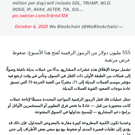
million per day) will include SOL, TRUMP, WLD,
DOGE, IP, AVAX, ASTER, TIA, SUI,…
pic.twitter.com/3rbrIvCfZK
October 6, 2025
— Wu Blockchain (@WuBlockchain)
555 مليون دولار من الرموز الرقمية تُفتح هذا الأسبوع: ضغوط
عرض مرتقبة
تشمل موجة الإطلاق هذه عشرات المشاريع، بدءًا من عملات بديلة ناشئة وصولًا
إلى شبكات من الطبقة الأولى ذات الثقل في السوق، وتأتي في وقت ارتفع فيه
مؤشر موسم العملات البديلة إلى 71، مقتربًا من العتبة الحرجة 75 التي تسبق
عادة موجات الصعود القوية للعملات البديلة.
تمثل عمليات فك قفل الرموز الرقمية المواعيد المحددة مسبقًا لإتاحة عملات
كانت محجوزة من قبل — عادةً ما تخص فرق التطوير أو المستثمرين الأوائل أو
برامج دعم المشاريع — ليُسمح بتداولها في السوق المفتوحة.
وعندما تكون الكمية المطروحة كبيرة مقارنة بالمعروض المتداول، فإن ذلك قد
يؤدي إلى تقلبات قصيرة المدى أو ضغوط بيع مع سعي بعض الأطراف إلى جني