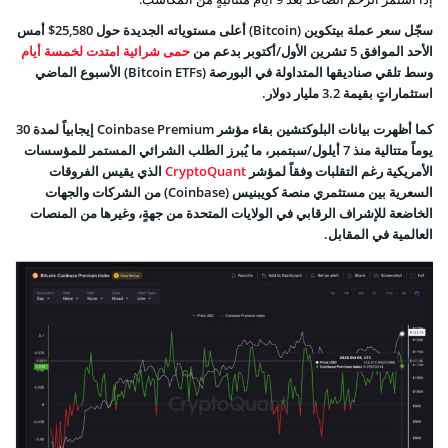
سجّل سعر عملة بيتكوين (Bitcoin) أعلى مستوياته الجديدة حول 25,580$ أمس
الأحد الموافق 5 تشرين الأول/أكتوبر بدعم من
حمى شرائية امتدت لخمسة أيام
وسط تلقي صناديقها المتداولة في البورصة (Bitcoin ETFs) الأسبوع الماضي
استثماراتٍ بقيمة 3.2 مليار دولار.
كما أظهرت بيانات البلوكتشين بقاء مؤشر Coinbase Premium إيجابياً لمدة 30
يوماً متتالية منذ 7 أيلول/سبتمبر، ما يُبرز الطلب الشرائي المستمر للمؤسسات
الأمريكية رغم التقلبات وفقاً لمؤشر
CryptoQuant
الذي يقيس الفروقات
السعرية بين مستثمري منصة كويبنيس (Coinbase) من الشركات والجهات
الخاضعة للإشراف الرقابي في الولايات المتحدة من جهةٍ، وغيرها من المنصات
العالمية في المقابل.