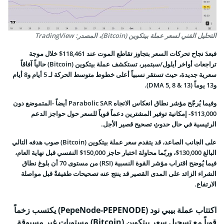
التحليل الفني لسعر عملة بيتكوين (Bitcoin)، المصدر: TradingView
فبعدَ نجاح تحركات السعر بتجاوز تقاطع الموت عند 118,461$ خلال موجة
تراجعات أواخر أيلول/سبتمبر، تستكشف عملة بيتكوين (Bitcoin) حالياً آفاقاً
سعرية جديدة، حيث تستقر نسبياً أعلى خطوط متوسط الحركة لـ 5 أيام و8 أيام
و13 يوماً (DMA 5, 8 & 13).
وفيما يُرجّح مؤشر نطاق انعكاس الاتجاه Parabolic SAR أيضاً -المتموضع دون
113,000$- إمكانية توفير المشترين دعماً قوياً للسعر حول حواجز الدعم
الرئيسية في حال حدوثِ تصحيح قصير الأجل.
على الجانب الصاعد، قد يتقدم سعر عملة بيتكوين (Bitcoin) صوب هدفه التالي
البالغ 130,000$، وربّما محاولة اختبار حاجز 150,000$ النفسي قبل نهاية العام،
فيما يُوضح اقتراب مؤشر القوة النسبية (RSI) من مستوى 70 أن بلوغ نطاق
الشراء الزائد على المدى القصير قد ينتج عنه تصحيحات طفيفةٌ قبل مواصلة
الارتفاع.
اكتتاب عملة بيبي نود (PepeNode-PEPENODE) يكتسب زخماً
قوياً مع تسجيل سعر بيتكوين (Bitcoin) مستويات غير مسبوقة