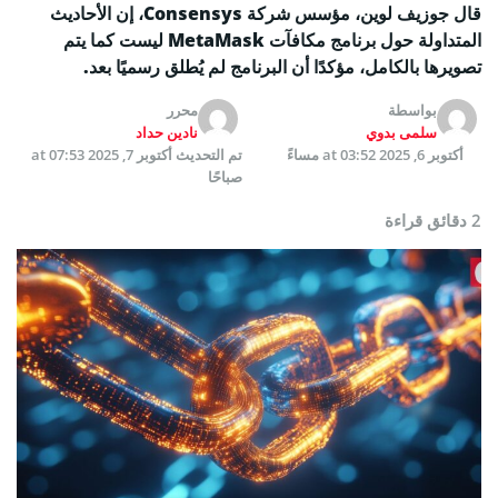
قال جوزيف لوين، مؤسس شركة Consensys، إن الأحاديث
المتداولة حول برنامج مكافآت MetaMask ليست كما يتم
تصويرها بالكامل، مؤكدًا أن البرنامج لم يُطلق رسميًا بعد.
بواسطة
محرر
سلمى بدوي
نادين حداد
أكتوبر 6, 2025 at 03:52 مساءً
تم التحديث
أكتوبر 7, 2025 at 07:53
صباحًا
2 دقائق قراءة