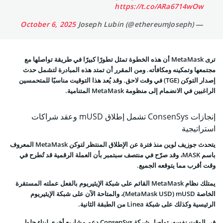
https://t.co/ARa6714wOw
October 6, 2025
— Joseph Lubin (@ethereumJoseph)
ترى MetaMask أن هذه الخطوة تمثل تطورًا كبيرًا في طريقة تواصلها مع
مجتمعها وتمكينه ومكافأته. ومن المقرر أن تمتد هذه المبادرة لتشمل حدث
إصدار التوكن (TGE) في وقت لاحق. وقد يُعد هذا التوقيت مناسبًا للمتحمسين
الراغبين في الانضمام إلى منظومة MetaMask المتنامية.
إنجازات ConsenSys تشمل إطلاق mUSD وعقد شراكات
استراتيجية
يتحدث جوزيف لوين منذ فترة عن الإطلاق المنتظر لتوكن MetaMask المعروف
باسم MASK، وقد صرّح في منتصف سبتمبر بأن العملة الرقمية قد تُطرح في
وقت أقرب مما يتوقعه الجميع.
يمتلك نظام MetaMask القائم على شبكة الإيثيريوم بالفعل عملته المستقرة
الخاصة MetaMask USD) mUSD)، والمتاحة الآن على شبكة الإيثيريوم
الرئيسية وكذلك على شبكة Linea من الطبقة الثانية.
في الوقت نفسه، تواصل شركة ConsenSys دعم مشاريع أخرى لبناء حلول