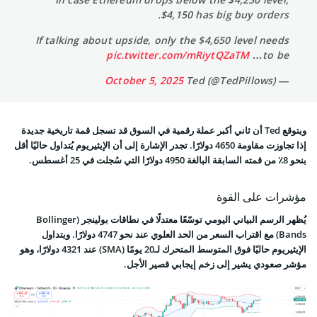
$4,150 has big buy orders.
If talking about upside, only the $4,650 level needs
pic.twitter.com/mRiytQZaTM
to be…
October 5, 2025
— Ted (@TedPillows)
ويتوقع Ted أن ثاني أكبر عملة رقمية في السوق قد تسجل قمة تاريخية جديدة
إذا تجاوزت مقاومة 4650 دولارًا. تجدر الإشارة إلى أن الإيثيريوم يُتداول حاليًا أقل
بنحو 8٪ من قمته السابقة البالغة 4950 دولارًا التي سُجلت في 25 أغسطس.
مؤشرات على القوة
يُظهر الرسم البياني اليومي توسّعًا معتدلًا في نطاقات بولينجر (Bollinger
Bands) مع اقتراب السعر من الحد العلوي عند نحو 4747 دولارًا. ويتداول
الإيثيريوم حاليًا فوق المتوسط المتحرك لـ20 يومًا (SMA) عند 4321 دولارًا، وهو
مؤشر صعودي يشير إلى زخم إيجابي قصير الأجل.