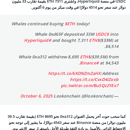
USDC في منصة Hyperliquid، واشترى 7311 ETH بقيمة تقارب 33 مليون
دولار عند سعر نحو 4514 دولارًا في وقت مبكر من يوم 6 أكتوبر.
Whales continued buying
$ETH
today!
Whale 0xd65F deposited 33M
$USDC
into
#Hyperliquid
and bought 7,311
$ETH
($33M) at
$4,514.
Whale 0xa312 withdrew 8,695
$ETH
($39.5M) from
#Binance
at $4,543.
https://t.co/kKDNZmZaHX
Address:
https://t.co/CvxD4iZoxb
pic.twitter.com/BuSQz2YEx7
October 6, 2025
— Lookonchain (@lookonchain)
كما سحب حوت آخر يحمل العنوان 0xa312 نحو 8695 ETH (بقيمة تقارب 39.5
مليون دولار) من منصة Binance عند سعر 4543 دولارًا، ما يشير إلى توجه نحو
الاحتفاظ الذاتي بالأصول وزيادة الثقة طويلة الأجل باستقرار سعر الإيثيريوم.