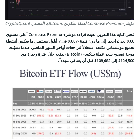
مؤشر Coinbase Premium لعملة بيتكوين (Bitcoin)، المصدر: CryptoQuant
فحتى كتابة هذا التقرير، بقيت قراءة مؤشر Coinbase Premium أعلى مستوى
0.06 بعد تراجعها إلى ما دون قيمة -0.007 في 7 أيلول/سبتمبر، ما يعكس أنشطة
تجميع مؤسساتي مكثفة استغلالاً لتراجعات أواخر الشهر الماضي عندما تسبّبت
موجة تصحيح سعر عملة بيتكوين (Bitcoin) بدفعه خلال فترة وجيزة من
124,500$ إلى 108,683$ قبل أن يتعافى مجدداً.