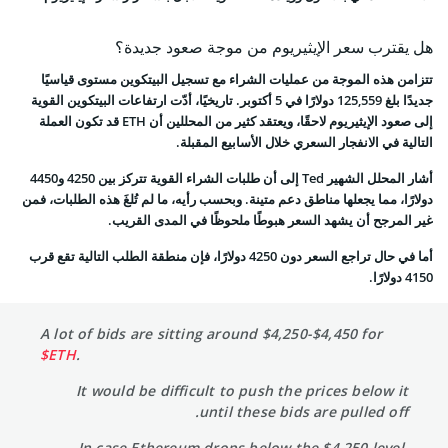
هل يقترب سعر الإيثيريوم من موجة صعود جديدة؟
تتزامن هذه الموجة من عمليات الشراء مع تسجيل البيتكوين مستوى قياسيًا
جديدًا بلغ 125,559 دولارًا في 5 أكتوبر. تاريخيًا، أدّت ارتفاعات البيتكوين القوية
إلى صعود الإيثيريوم لاحقًا، ويعتقد كثير من المحللين أن ETH قد تكون العملة
التالية في الانفجار السعري خلال الأسابيع المقبلة.
أشار المحلل الشهير Ted إلى أن طلبات الشراء القوية تتركز بين 4250 و4450
دولارًا، مما يجعلها مناطق دعم متينة. وبحسب رأيه، ما لم تُلغَ هذه الطلبات، فمن
غير المرجح أن يشهد السعر هبوطًا ملحوظًا في المدى القريب.
أما في حال تراجع السعر دون 4250 دولارًا، فإن منطقة الطلب التالية تقع قرب
4150 دولارًا.
A lot of bids are sitting around $4,250-$4,450 for
$ETH
.
It would be difficult to push the prices below it
until these bids are pulled off.
In case Ethereum drops below the $4,250 level,