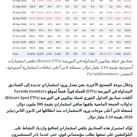
صناديق عملة بيتكوين المتداولة في البورصة (Bitcoin ETFs) تتلقى استثمارات
أسبوعية بقيمة 3.64 مليار دولار، مسجلة ثاني أعلى تدفقات استثمارية أسبوعية،
المصدر: FarsideInvestors
وخلال موجة التصحيح الأخيرة، بقيَ معدل ورود استثماراتٍ جديدة إلى الصناديق
المتداولة في البورصة (ETFs) للعملة قوياً، فتبعاً لموقع Farside Investors
أغلقت صناديق التداول الفوري لعملة بيتكوين في البورصة (Bitcoin Spot ETFs)
تداولات الجمعة الماضية بتلقيها صافي استثماراتٍ بقيمة 986 مليون دولار،
مُسجلة ثاني أعلى موجات ورود الاستثمارات منذ انطلاقها في كانون الثاني/يناير
2024 بقيمة 3.24 مليار دولار.
يُؤكد استمرار هذه الصناديق بتلقي استثماراتٍ إضافيةٍ وازدياد النشاط على
البلوكتشين على تمتعها
بطلب مؤسساتي
قوي، حتى عندما بادر المستثمرون