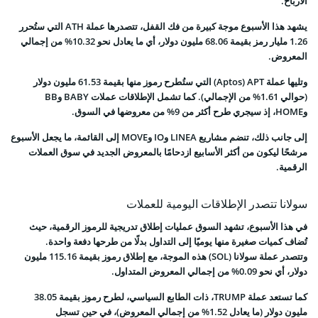
الأرباح.
يشهد هذا الأسبوع موجة كبيرة من فك القفل، تتصدرها عملة ATH التي ستُحرر
1.26 مليار رمز بقيمة 68.06 مليون دولار، أي ما يعادل نحو 10.32% من إجمالي
المعروض.
وتليها عملة Aptos) APT) التي ستُطرح رموز منها بقيمة 61.53 مليون دولار
(حوالي 1.61% من الإجمالي). كما تشمل الإطلاقات عملات BABY وBB
وHOME، إذ سيجري طرح أكثر من 9% من معروضها في السوق.
إلى جانب ذلك، تنضم مشاريع LINEA وIO وMOVE إلى القائمة، ما يجعل الأسبوع
مرشحًا ليكون من أكثر الأسابيع ازدحامًا بالمعروض الجديد في سوق العملات
الرقمية.
سولانا تتصدر الإطلاقات اليومية للعملات
في هذا الأسبوع، تشهد السوق عمليات إطلاق تدريجية للرموز الرقمية، حيث
تُضاف كميات صغيرة منها يوميًا إلى التداول بدلًا من طرحها دفعة واحدة.
وتتصدر عملة سولانا (SOL) هذه الموجة، مع إطلاق رموز بقيمة 115.16 مليون
دولار، أي نحو 0.09% من إجمالي المعروض المتداول.
كما تستعد عملة TRUMP، ذات الطابع السياسي، لطرح رموز بقيمة 38.05
مليون دولار (ما يعادل 1.52% من إجمالي المعروض)، في حين تسجل