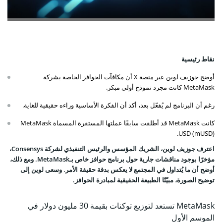
نقاط رئيسية
أوضح جوزيف لوين عبر منصة X أن مكافآت الحوافز الخاصة بشركة
MetaMask كانت مجرد نموذج أولي مبكر.
رغم أن البرنامج لم يُفعّل بعد، أكد أن الفكرة الأساسية وراءه حقيقية للغاية.
كانت MetaMask قد أطلقت سابقًا عملتها المستقرة المسماة MetaMask
USD (mUSD).
اعترف جوزيف لوين، الشريك المؤسس والرئيس التنفيذي لشركة Consensys،
مؤخرًا بوجود مناقشات جارية حول برنامج حوافز خاص بـMetaMask. ومع ذلك،
أوضح أن ما يُتداول في المجتمع لا يعكس بدقة حقيقة الأمر. وسعى لوين إلى
توضيح الصورة، مبيّنًا الطبيعة الحقيقية لمبادرة الحوافز.
MetaMask تستعد لتوزيع توكنات بقيمة 30 مليون دولار في
الموسم الأول