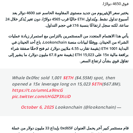
فوق 4650 دولارًا.
يختبر سعر الإيثيريوم من جديد مستوى المقاومة الحاسم عند 4600 دولار بعد
أسبوع تداول نشط. ويُتداول ETH حاليًا قرب 4565 دولارًا، دون تغير يُذكر خلال 24
ساعة، لكنه سجل ارتفاعًا بنسبة 16٪ في حجم التداول.
يأتي هذا الاهتمام المتجدد من المستثمرين بالتزامن مع استمرار زيادة عمليات
الشراء من الحيتان. ووفقًا لبيانات منصة Lookonchain، باع أحد الحيتان في
البداية 1001 ETH (بقيمة تقارب 4.55 ملايين دولار)، ثم فتح لاحقًا صفقة شراء
برافعة مالية 15x على 15,023 ETH (بقيمة نحو 67.8 مليون دولار)، ما يشير إلى
تفاؤل قوي بشأن ارتفاع السعر.
Whale 0x0fec sold 1,001
$ETH
($4.55M) spot, then
opened a 15x leverage long on 15,023
$ETH
($67.8M).
https://t.co/umnLa9IncG
pic.twitter.com/cHGZP3XciD
October 6, 2025
— Lookonchain (@lookonchain)
قام مستثمر كبير آخر يحمل العنوان 0xd65F بإيداع 33 مليون دولار من عملة