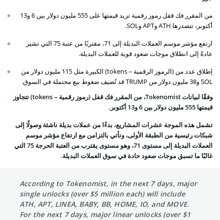
من المقرر فك قفل رموز رقمية تزيد قيمتها على 555 مليون دولار بين 6 و13
أكتوبر، تتصدرها ATH وAPT وSOL.
ارتفع مؤشر موسم العملات البديلة إلى 71، مقتربًا من عتبة 75 التي تشير
عادةً إلى انطلاق موجات صعود قوية للعملات البديلة.
إطلاق عدد من (الرموز الرقمية – tokens) الكبيرة مثل 115 مليون دولار من
SOL و38 مليون دولار من TRUMP قد تُضيف ضغوط بيع محتملة في السوق.
وفقًا لبيانات Tokenomist، من المقرر فك قفل (رموز رقمية – tokens) تتجاوز
قيمتها 555 مليون دولار بين 6 و13 أكتوبر.
تشمل هذه الموجة عشرات المشاريع، بدءًا من عملات بديلة ناشئة وصولًا إلى
شبكات رئيسية من الطبقة الأولى، وتأتي بالتزامن مع ارتفاع مؤشر موسم
العملات البديلة إلى مستوى 71، وهو مستوى يقترب من العتبة الحرجة 75 التي
غالبًا ما تسبق موجات صعود حادة في سوق العملات البديلة.
According to Tokenomist, in the next 7 days, major
single unlocks (over $5 million each) will include
ATH, APT, LINEA, BABY, BB, HOME, IO, and MOVE.
For the next 7 days, major linear unlocks (over $1