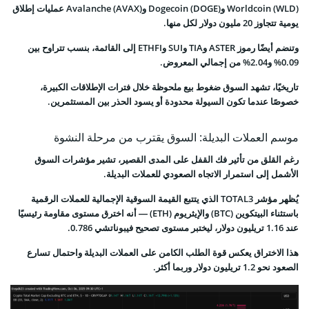
Worldcoin (WLD) وDogecoin (DOGE) وAvalanche (AVAX) عمليات إطلاق
يومية تتجاوز 20 مليون دولار لكل منها.
وتنضم أيضًا رموز ASTER وTIA وSUI وETHFI إلى القائمة، بنسب تتراوح بين
0.09% و2.04% من إجمالي المعروض.
تاريخيًا، تشهد السوق ضغوط بيع ملحوظة خلال فترات الإطلاقات الكبيرة،
خصوصًا عندما تكون السيولة محدودة أو يسود الحذر بين المستثمرين.
موسم العملات البديلة: السوق يقترب من مرحلة النشوة
رغم القلق من تأثير فك القفل على المدى القصير، تشير مؤشرات السوق
الأشمل إلى استمرار الاتجاه الصعودي للعملات البديلة.
يُظهر مؤشر TOTAL3 الذي يتتبع القيمة السوقية الإجمالية للعملات الرقمية
باستثناء البيتكوين (BTC) والإيثريوم (ETH) — أنه اخترق مستوى مقاومة رئيسيًا
عند 1.16 تريليون دولار، ليختبر مستوى تصحيح فيبوناتشي 0.786.
هذا الاختراق يعكس قوة الطلب الكامن على العملات البديلة واحتمال تسارع
الصعود نحو 1.2 تريليون دولار وربما أكثر.