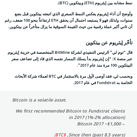
نمط مشابه بين إيثريوم (ETH) وبيتكوين (BTC).
وأوضح أن أداء إيثريوم يعكس النمط السعري الذي اتبعته بيتكوين قبل بضع
سنوات، ولذلك فهو لا يستبعد احتمال أن يحقق ETH ارتفاعاً بنحو 100 ضعف، رغم
أن ثاني أكبر عملة رقمية من حيث القيمة السوقية ما يزال متأخراً عن بيتكوين.
تأخّر إيثريوم عن بيتكوين
قال “توم لي” الرئيس التنفيذي لشركة BitMine المتخصصة في خزينة إيثريوم
عبر منصة X: “إن إيثريوم بدأ يسلك المسار نفسه الذي قاد إلى تضاعف سعر
البيتكوين 100 مرة منذ عام 2017”.
وبحسب لي، فقد أوصى لأول مرة بالاستثمار في BTC لعملاء شركة الأبحاث
الخاصة به Fundstrat في عام 2017.
Bitcoin is a volatile asset.
We first recommended Bitcoin to Fundstrat clients
in 2017 (1%-2% allocation)
– Bitcoin 2017 ~$1,000
:
$BTC
Since then (past 8.5 years),