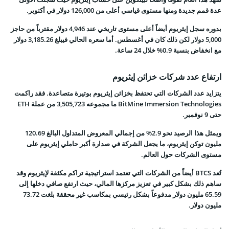
عدة قمم جديدة ومنها مستوى قياسي أعلى من 126,000 دولار في أكتوبر.
بدوره سجل إيثريوم أيضاً أعلى مستوى تاريخي عند 4,946 دولار مقترباً من حاجز
5,000 دولار لكن ذلك كان في أغسطس. أما سعره الحالي فيبلغ 3,185.26 دولار
مع انخفاض بنسبة 0.9% خلال 24 ساعة.
ارتفاع عدد شركات خزائن إيثريوم
يتزايد عدد الشركات التي تحتفظ بخزائن إيثريوم بوتيرة متصاعدة. فقد راكمت
BitMine Immersion Technologies ما مجموعه
3,505,723 من عملة ETH
حتى 9 نوفمبر.
ويمثل هذا الرصيد نحو 2.9% من إجمالي المعروض المتداول البالغ 120.69
مليون توكن إيثريوم، ما يجعل الشركة في صدارة أكبر حاملي إيثريوم على
مستوى الشركات حول العالم.
تُعد BTCS أيضاً من الشركات التي تعتمد استراتيجية تراكم مكثفة لإيثريوم وقد
ساهم ذلك بشكل كبير في
تعزيز مركزها المالي،
حيث ارتفع صافي دخلها إلى
65.59 مليون دولار مدفوعاً بشكل رئيسي بمكاسب غير محققة بلغت 73.72
مليون دولار.