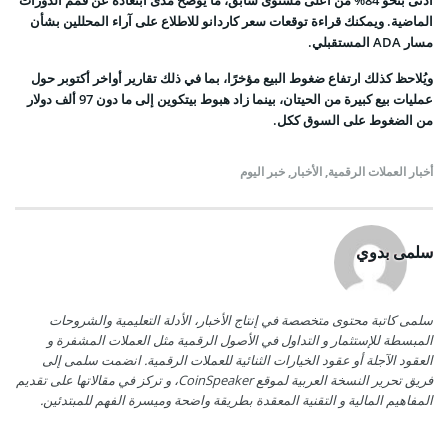
الماضية. ويمكنك قراءة توقعات سعر كاردانو للاطلاع على آراء المحللين بشأن
مسار ADA المستقبلي.
ويُلاحظ كذلك ارتفاع ضغوط البيع مؤخرًا، بما في ذلك تقارير أواخر أكتوبر حول
عمليات بيع كبيرة من الحيتان، بينما زاد هبوط بيتكوين إلى ما دون 97 ألف دولار
من الضغوط على السوق ككل.
أخبار العملات الرقمية
,
الأخبار
,
خبر اليوم
سلمى بدوي
سلمى كاتبة محتوى متخصصة في إنتاج الأخبار، الأدلة التعليمية والشروحات
المبسطة للإستثمار و التداول في الأصول الرقمية مثل العملات المشفرة و
العقود الآجلة أو عقود الخيارات الثنائية للعملات الرقمية. انضمت سلمى إلى
فريق تحرير النسخة العربية لموقع CoinSpeaker، و تركز في مقالاتها على تقديم
المفاهيم المالية و التقنية المعقدة بطريقة واضحة وميسرة الفهم للمبتدئين.