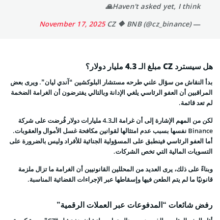
Haven't asked yet, I think🙏
November 17, 2025
— CZ 🔶 BNB (@cz_binance)
هل سيسترد CZ مبلغ الـ 4.3 مليار دولار؟
بدأ النقاش من سؤال علني طرحه مستشار البلوكشين “آندي ليان”. ويرى بعض
المراقبين أن العفو الرئاسي يلغي الإدانة وبالتالي يفترضون أن الغرامة الضخمة
لم تعد قائمة.
لكن من المهم الإشارة إلى أن غرامة الـ4.3 مليارات دولار فُرضت على شركة
Binance نفسها بسبب عدم امتثالها لقوانين مكافحة غسل الأموال والعقوبات.
أما العفو الرئاسي فينطبق على المسؤولية الجنائية للأفراد وليس بالضرورة على
التسويات المالية التي تخص الشركات.
وبناءً على ذلك، يرى العديد من المحللين القانونيين أن الغرامة ما تزال ملزمة
قانونيًا ما لم يتم الطعن فيها وإسقاطها عبر الإجراءات القضائية المناسبة.
رفض شائعات “المدفوعات عبر العملات الرقمية”