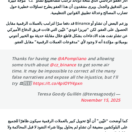
أثار العفو الرئاسي الذي منحه دونالد ترامب لتشانغبينغ تشاو “CZ” موجة كبيرة
من التدقيق والجدل. ويرى منتقدون أن هذا العفو يطرح تساؤلات خطيرة حول
تضارب المصالح وعدالة تطبيق القوانين التنظيمية.
وزعم البعض أن تشاو أو Binance قد دفعا سرًا لترامب بالعملات الرقمية مقابل
الحصول على العفو. لكن “تيريزا غودي” غيّين التي قادت فريق الدفاع الأميركي
عن تشاو نفت هذه الادعاءات بشكل قاطع خلال مقابلة حديثة مع الخبير أنتوني
بومبلانو، مؤكدة أنه لا وجود لأي “مدفوعات العملات الرقمية” مقابل العفو.
Thanks for having me
@APompliano
and allowing
some truth about
@cz_binance
to get some air
time. It may be impossible to correct all the many
false narratives and expose all the injustice, but I’ll
try ⚖️🇺🇸
https://t.co/4pIOYY4pxn
— Teresa Goody Guillén (@teresagoody)
November 15, 2025
كما أوضحت “غيّين” أن أيّ تحويل كبير بالعملات الرقمية سيكون ظاهرًا للجميع
على البلوكشين مضيفة أن تشاو لم يحاول يومًا شراء النفوذ لا قبل المحاكمة ولا