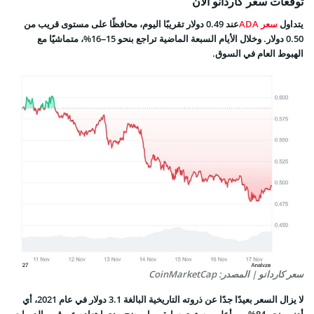
توقعات سعر كاردانو الآن
يتداول
سعر ADA
عند 0.49 دولار تقريبًا اليوم، محافظًا على مستوى قريب من
0.50 دولار. وخلال الأيام السبعة الماضية تراجع بنحو 15–16%، متماشيًا مع
الهبوط العام في السوق.
سعر كاردانو | المصدر: CoinMarketCap
لا يزال السعر بعيدًا جدًا عن ذروته التاريخية البالغة 3.1 دولار في عام 2021، أي
أدنى بنحو 84% من أعلى مستوى سابق، ما يوضح مدى ابتعاده عن قمم الدورات