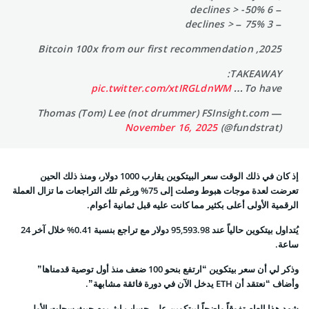
– 6 declines > -50%
– 3 declines > – 75%
2025, Bitcoin 100x from our first recommendation
TAKEAWAY:
pic.twitter.com/xtIRGLdnWM
To have…
— Thomas (Tom) Lee (not drummer) FSInsight.com
November 16, 2025
(@fundstrat)
إذ كان في ذلك الوقت سعر البيتكوين يقارب 1000 دولار، ومنذ ذلك الحين
تعرضت لعدة موجات هبوط وصلت إلى 75% ورغم تلك التراجعات ما تزال العملة
الرقمية الأولى أعلى بكثير مما كانت عليه قبل ثمانية أعوام.
يُتداول بيتكوين حالياً عند 95,593.98 دولار مع تراجع بنسبة 0.41% خلال آخر 24
ساعة.
وذكر لي أن سعر بيتكوين “ارتفع بنحو 100 ضعف منذ أول توصية قدمناها”
وأضاف “نعتقد أن ETH يدخل الآن في دورة فائقة مشابهة”.
شهد هذا العام تفوقاً واضحاً لبيتكوين على حساب إيثريوم حيث سجلت الأولى