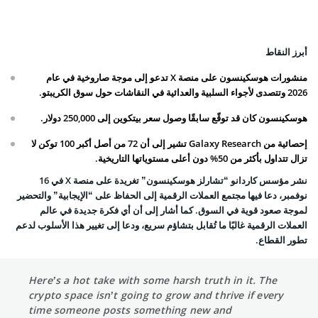
أبرز النقاط
منشورات هوسكينسون على منصة X تدعو إلى موجة صاروخية في عام
2026 وتتصدى لأجواء السلبية والعدائية في النقاشات حول سوق الكريبتو.
هوسكينسون كان قد توقّع سابقًا وصول سعر بيتكوين إلى 250,000 دولار.
إحصائية من Galaxy Research تشير إلى أن 72 من أصل أكبر 100 توكن لا
تزال تتداول بأكثر من 50% دون أعلى مستوياتها التاريخية.
نشر مؤسس كاردانو “تشارلز هوسكينسون” تغريدة على منصة X في 16
نوفمبر، دعا فيها مجتمع العملات الرقمية إلى الحفاظ على “الإيجابية” والتحضير
لموجة صعود قوية في السوق. كما أشار إلى أن أي فكرة جديدة في عالم
العملات الرقمية غالبًا ما تُقابل بتشاؤم سريع، ودعا إلى تغيير هذا الأسلوب لدعم
تطور القطاع.
Here’s a hot take with some harsh truth in it. The
crypto space isn’t going to grow and thrive if every
time someone posts something new and