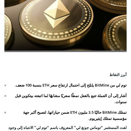
أبرز النقاط
توم لي من BitMine يلمّح إلى احتمال ارتفاع سعر ETH بنسبة 100 ضعف.
أشار إلى أن العملة تتبع بالفعل نمطًا سعريًا مشابهًا لما اتبعته بيتكوين قبل
سنوات.
تمتلك BitMine حاليًا 3.5 مليون ETH ضمن حيازاتها، لتصبح أكبر جهة
مؤسسية تمتلك إيثيريوم.
لفت المستثمر “توماس جونغ لي” المعروف باسم “توم لي” الانتباه إلى وجود