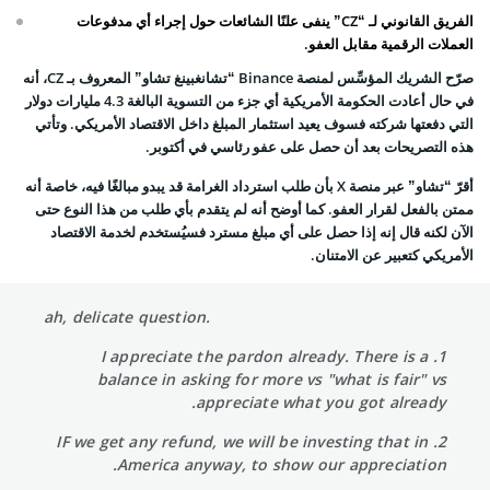
الفريق القانوني لـ “CZ” ينفى علنًا الشائعات حول إجراء أي مدفوعات
العملات الرقمية مقابل العفو.
صرّح الشريك المؤسِّس لمنصة Binance “تشانغبينغ تشاو” المعروف بـ CZ، أنه
في حال أعادت الحكومة الأمريكية أي جزء من التسوية البالغة 4.3 مليارات دولار
التي دفعتها شركته فسوف يعيد استثمار المبلغ داخل الاقتصاد الأمريكي. وتأتي
هذه التصريحات بعد أن حصل على عفو رئاسي في أكتوبر.
أقرّ “تشاو” عبر منصة X بأن طلب استرداد الغرامة قد يبدو مبالغًا فيه، خاصة أنه
ممتن بالفعل لقرار العفو. كما أوضح أنه لم يتقدم بأي طلب من هذا النوع حتى
الآن لكنه قال إنه إذا حصل على أي مبلغ مسترد فسيُستخدم لخدمة الاقتصاد
الأمريكي كتعبير عن الامتنان.
ah, delicate question.
1. I appreciate the pardon already. There is a
balance in asking for more vs "what is fair" vs
appreciate what you got already.
2. IF we get any refund, we will be investing that in
America anyway, to show our appreciation.