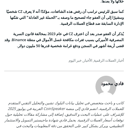
خلالها ولا بعدها.
كما سبق للرئيس ترامب أن رفض هذه الشائعات، مؤكدًا أنه لا يعرف CZ شخصيًا
ومشيرًا إلى أن العفو جاء لتصحيح ما وصفه بـ“الحملة غير العادلة” التي شنّتها
الإدارة السابقة ضد قطاع العملات الرقمية.
يُذكر أن العفو صدر بعد أن اعترف CZ في عام 2023 بمخالفة قانون السرية
المصرفية الأميركي بسبب ثغرات مكافحة غسل الأموال في منصّة Binance. وقد
قضى أربعة أشهر في السجن ودفع غرامة شخصية قدرها 50 مليون دولار.
أخبار العملات الرقمية
,
الأخبار
,
خبر اليوم
فادي محمود
كاتب و باحث متخصص في تحليل بيانات البلوك تشين والتحليل التقني المتقدم
للعملات الرقمية، انضم فادي إلى منصة CoinSpeaker العربية في يوليوز 2025
للإشراف على عمليات البحث و التدقيق، إضافة إلى مشاركة مقالات تحليلية حول
توقعات أسعار العملات الرقمية. يحمل فادي شهادة ماجيستير التمويل والاستثمار
التطبيقي، ويركز بشكل كبير على التحقق من دقة المعلومات والبحث في