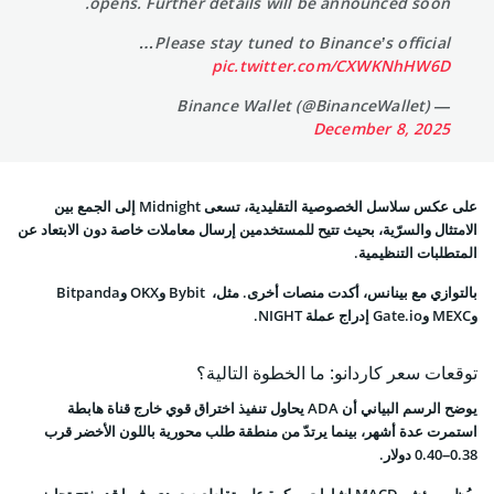
opens. Further details will be announced soon.
Please stay tuned to Binance’s official…
pic.twitter.com/CXWKNhHW6D
— Binance Wallet (@BinanceWallet)
December 8, 2025
على عكس سلاسل الخصوصية التقليدية، تسعى Midnight إلى الجمع بين
الامتثال والسرّية، بحيث تتيح للمستخدمين إرسال معاملات خاصة دون الابتعاد عن
المتطلبات التنظيمية.
بالتوازي مع بينانس، أكدت منصات أخرى. مثل، Bybit وOKX وBitpanda
وMEXC وGate.io إدراج عملة NIGHT.
توقعات سعر كاردانو: ما الخطوة التالية؟
يوضح الرسم البياني أن ADA يحاول تنفيذ اختراق قوي خارج قناة هابطة
استمرت عدة أشهر، بينما يرتدّ من منطقة طلب محورية باللون الأخضر قرب
0.38–0.40 دولار.