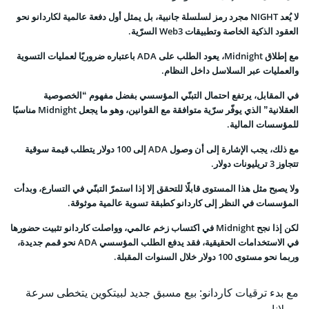
لا يُعد NIGHT مجرد رمز لسلسلة جانبية، بل يمثل أول دفعة عالمية لكاردانو نحو
العقود الذكية الخاصة وتطبيقات Web3 السرّية.
مع إطلاق Midnight، يعود الطلب على ADA باعتباره ضروريًا لعمليات التسوية
والعمليات عبر السلاسل داخل النظام.
في المقابل، يرتفع احتمال التبنّي المؤسسي بفضل مفهوم “الخصوصية
العقلانية” الذي يوفّر سرّية متوافقة مع القوانين، وهو ما يجعل Midnight مناسبًا
للمؤسسات المالية.
مع ذلك، يجب الإشارة إلى أن وصول ADA إلى 100 دولار يتطلب قيمة سوقية
تتجاوز 3 تريليونات دولار.
ولا يصبح مثل هذا المستوى قابلًا للتحقق إلا إذا استمرّ التبنّي في التسارع، وبدأت
المؤسسات في النظر إلى كاردانو كطبقة تسوية عالمية موثوقة.
لكن إذا نجح Midnight في اكتساب زخم عالمي، وواصلت كاردانو تثبيت حضورها
في الاستخدامات الحقيقية، فقد يدفع الطلب المؤسسي ADA نحو قمم جديدة،
وربما نحو مستوى 100 دولار خلال السنوات المقبلة.
مع بدء ترقيات كاردانو: بيع مسبق جديد لبيتكوين يتخطى سرعة
سولانا