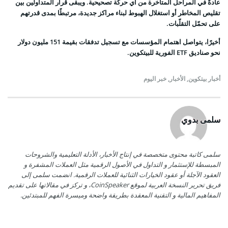
عادةً في المراحل المتأخرة من أي حركة تصحيحية. ويبقى قرار المتداولين بين
تقليص المخاطر أو استغلال الهبوط لبناء مراكز جديدة، مرتبطًا بمدى قدرتهم
على تحمّل التقلّبات.
أخيرًا، يتواصل اهتمام المؤسسات مع تسجيل تدفقات بقيمة 151 مليون دولار
نحو صناديق ETF الفورية للبيتكوين.
أخبار بيتكوين
,
الأخبار
,
خبر اليوم
سلمى بدوي
سلمى كاتبة محتوى متخصصة في إنتاج الأخبار، الأدلة التعليمية والشروحات
المبسطة للإستثمار و التداول في الأصول الرقمية مثل العملات المشفرة و
العقود الآجلة أو عقود الخيارات الثنائية للعملات الرقمية. انضمت سلمى إلى
فريق تحرير النسخة العربية لموقع CoinSpeaker، و تركز في مقالاتها على تقديم
المفاهيم المالية و التقنية المعقدة بطريقة واضحة وميسرة الفهم للمبتدئين.