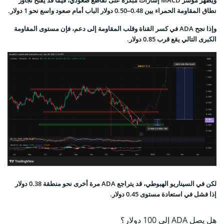
ويُظهر مؤشر MACD إشارات مبكرة على تقاطع صعودي، فيما قد يفتح تجاوز
نطاق المقاومة الحمراء بين 0.48–0.50 دولار الباب أمام صعود واسع نحو 1 دولار.
وإذا نجح ADA في كسر القناة وقلب المقاومة إلى دعم، فإن مستوى المقاومة
الكبرى التالي يقع قرب 0.85 دولار.
لكن في السيناريو الهبوطي، قد يتراجع ADA مرة أخرى نحو منطقة 0.38 دولار
إذا فشل في استعادة مستوى 0.45 دولار.
هل يصل ADA إلى 100 دولار؟