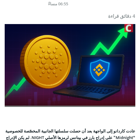
06:55 مساءً
4 دقائق قراءة
عادت كاردانو إلى الواجهة بعد أن حصلت سلسلتها الجانبية المخصّصة للخصوصية
“Midnight” على إدراج بارز في بينانس لرمزها الأصلي NIGHT. لم يكن الإدراج