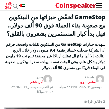
Coinspeaker
GameStop تُخفّض حيزاتها من البيتكوين
مع صعوبة بقاء العملة فوق 90 ألف دولار..
فهل بدأ كبار المستثمرين يشعرون بالقلق؟
شهدت حيازات GameStop من البيتكوين تقلبات واضحة. فرغم
أن الشركة سجلت خسائر بقيمة 9.4 مليون دولار خلال الربع
الثالث، إلا أنها ما تزال تمتلك أرباحًا غير محققة تبلغ نحو 19 مليون
دولار بشكل عام. وفي الوقت نفسه، يواجه سعر البيتكوين صعوبة
في البقاء قريبًا من مستوى 90 ألف دولار
بواسطة
محرر
سلمى بدوي
أمل هاشم
ديسمبر 11, 2025 at 11:03 صباحًا
تم التحديث
ديسمبر 11, 2025 at
11:07 صباحًا
2 دقائق قراءة