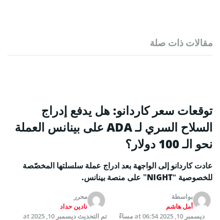
مقالات ذات صلة
توقعات سعر كاردانو: هل يدفع إدراج
السلاح السري لـ ADA على بينانس العملة
نحو الـ 100 دولار؟
عادت كاردانو إلى الواجهة بعد ادراج عملة سلسلتها المخصّصة
للخصوصية “NIGHT” على منصة بينانس.
بواسطة
محرر
أمل هاشم
نادين حداد
ديسمبر 10, 2025 at 06:54 مساءً
تم التحديث
ديسمبر 10, 2025 at