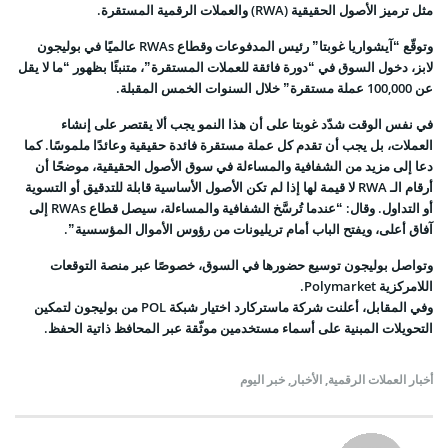
مثل ترميز الأصول الحقيقية (RWA) والعملات الرقمية المستقرة.
وتوقّع “آيشواريا غوبتا” رئيس المدفوعات وقطاع RWAs عالميًا في بوليجون
لابز، دخول السوق في “دورة فائقة للعملات المستقرة”، متنبئًا بظهور “ما لا يقل
عن 100,000 عملة مستقرة” خلال السنوات الخمس المقبلة.
في نفس الوقت شدّد غوبتا على أن هذا النمو يجب ألا يقتصر على إنشاء
العملات، بل يجب أن تقدم كل عملة مستقرة فائدة حقيقية وعائدًا ملموسًا. كما
دعا إلى مزيد من الشفافية والمساءلة في سوق الأصول الحقيقية، موضحًا أن
أرقام الـ RWA لا قيمة لها إذا لم تكن الأصول الأساسية قابلة للتدقيق أو التسوية
أو التداول. وقال: “عندما تُرسَّخ الشفافية والمساءلة، سيصل قطاع RWAs إلى
آفاق أعلى، ويفتح الباب أمام تريليونات من رؤوس الأموال المؤسسية”.
وتواصل بوليجون توسيع حضورها في السوق، خصوصًا عبر منصة التوقعات
اللامركزية Polymarket.
وفي المقابل، أعلنت شركة ماستركارد اختيار شبكة POL من بوليجون لتمكين
التحويلات المبنية على أسماء مستخدمين موثّقة عبر المحافظ ذاتية الحفظ.
أخبار العملات الرقمية
,
الأخبار
,
خبر اليوم