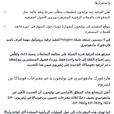
واستقرارها.
تُعزّز الترقية بنية بوليجون لتطبيقات تتطلّب سرعة وثقة عالية، مثل
المدفوعات بالعملات الرقمية المستقرة وترميز الأصول الحقيقية.
يتوقّع التنفيذي في بوليجون آيشواريا غوبتا دخول السوق في “دورة فائقة
للعملات المستقرة”.
في 9 ديسمبر، تستعد شبكة Polygon لتنفيذ ترقية بروتوكول مهمة تُعرف باسم
هاردفورك مادهوجيري.
سترفع هذه الترقية قدرة الشبكة على معالجة المعاملات بنسبة 33%، وتُقلّص
زمن إجماع الكتلة إلى ثانية واحدة فقط. ويزداد فضول المستثمرين مع إضافة
دعم لترقية «فوساكا» الجديدة على إيثيريوم ضمن هذا التحديث.
هاردفورك مادهوجيري في بوليجون يدعم مقترحات فوساكا من
إيثيريوم
أعلن كريشانغ شاه، المطوّر الأساسي في بوليجون، أن التحديث الأخير عبر
مادهوجيري يضيف دعمًا لثلاثة مقترحات تحسين من فوساكا في إيثيريوم: EIP-
7823 وEIP-7825 وEIP-7883.
كما تهدف هذه المقترحات إلى جعل العمليات الرياضية المعقدة أكثر كفاءة وأمانًا