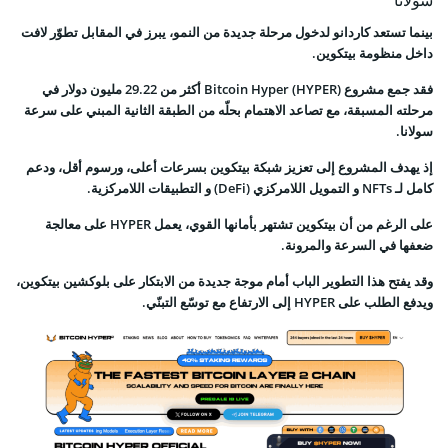
بينما تستعد كاردانو لدخول مرحلة جديدة من النمو، يبرز في المقابل تطوّر لافت
داخل منظومة بيتكوين.
فقد جمع مشروع Bitcoin Hyper (HYPER) أكثر من 29.22 مليون دولار في
مرحلته المسبقة، مع تصاعد الاهتمام بحلّه من الطبقة الثانية المبني على سرعة
سولانا.
إذ يهدف المشروع إلى تعزيز شبكة بيتكوين بسرعات أعلى، ورسوم أقل، ودعم
كامل لـ NFTs و التمويل اللامركزي (DeFi) و التطبيقات اللامركزية.
على الرغم من أن بيتكوين تشتهر بأمانها القوي، يعمل HYPER على معالجة
ضعفها في السرعة والمرونة.
وقد يفتح هذا التطوير الباب أمام موجة جديدة من الابتكار على بلوكشين بيتكوين،
ويدفع الطلب على HYPER إلى الارتفاع مع توسّع التبنّي.