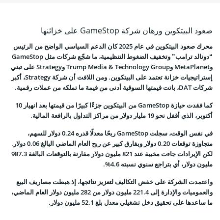
صعود البيتكوين ورهان شركة GameStop على خزائنها
محرك صعود البيتكوين في عام 2025 كان الدعم السياسي الواضح من الرئيس
“دونالد ترامب” وتخفيف الضغوط التنظيمية، ما شجّع شركات مثل GameStop
وMetaPlanet وTrump Media & Technology Group وStrategy على تبني
إستراتيجيات خزانة تعتمد على البيتكوين. ومن اللافت أن شركة Strategy، أكبر
شركات DAT، باتت قيمتها السوقية أدنى من قيمة ما تملكه من عملات رقمية.
كما فقدت حيازة GameStop من البيتكوين جزءًا كبيرًا من قيمتها بعد انهيار 10
أكتوبر، الذي أقفل نحو 19 مليار دولار من مراكز التداول بالرافعة المالية.
في نفس الوقت، سجلت GameStop ربحًا معدلًا قدره 0.24 دولار للسهم،
متجاوزة توقعات 0.20 دولار وبفارق كبير عن ربح العام الماضي البالغ 0.06 دولار.
لكن الإيرادات جاءت مخيبة عند 821 مليون دولار مقارنة بالتوقعات البالغة 987.3
مليون دولار، أي بتراجع سنوي نسبته 4.6%.
واعتمدت الشركة على خفض التكاليف لتعزيز نتائجها، إذ هبطت مصاريف البيع
والعموميات والإدارة إلى 221.4 مليون دولار من 282 مليون دولار العام الماضي،
ما ساعدها على تحقيق دخل تشغيلي معدل بلغ 52.1 مليون دولار.