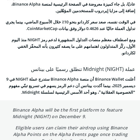
عاديًا، بل جاء كميزة معروضة في الصفحة الرئيسية لمنصة Binance Alpha،
إضافة إلى مزايا إيردروب للمستخدمين المؤهّلين.
في الوقت نفسه، صعد سعر كاردانو بنحو 10٪ خلال الأسبوع الماضي، بينما يجري
تداول العملة حاليًا عند 0.4626 دولار وفق بيانات CoinMarketCap.
ومع اصطفاف معظم منصات التداول المشهورة لدعم رمز NIGHT منذ اليوم
الأول، ركّز المتداولون اهتمامهم على ما يصفه كثيرون بأنه المحفّز الخفي
لكاردانو.
عملة Midnight (NIGHT) تنطلق رسميًا على بينانس
أعلنت Binance Wallet أن منصة Binance Alpha ستدرج عملة NIGHT في 9
ديسمبر 2025، بينما أكدت بينانس أن دعم الرمز يسهم في تسريع تبنّي مفهوم
“الخصوصية العقلانية”، وهو أحد الأسس الرئيسية لسلسلة Midnight.
Binance Alpha will be the first platform to feature
Midnight (NIGHT) on December 9.
Eligible users can claim their airdrop using Binance
Alpha Points on the Alpha Events page once trading