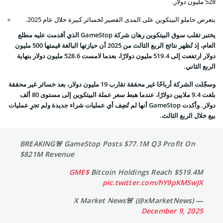
528 مليون دولار.
يتعرض حاملو البيتكوين على المدى القصير لخسائر كبيرة خلال عام 2025.
يختبر تقلب سوق البيتكوين رهان شركة GameStop الذي أقدمت عليه مطلع
العام، إذ تُظهر نتائج الربع الثالث من 2025 أن حيازتها البالغة قيمتها 500 مليون
دولار ارتفعت إلى 519.4 مليون دولارًا، بعدما لامست 528.6 مليون دولار بنهاية
الربع الثاني.
وسجّلت الشركة أرباحًا غير محققة تقارب 19 مليون دولار، بعد خسائر غير محققة
بلغت 9.4 ملايين دولارًا، عندما هبط سعر عملة البيتكوين إلى مستوى 80 ألف
دولار. وأكدت GameStop أنها لم تُضِف أي عمليات شراء جديدة ولم تجرِ عمليات
بيع خلال الربع الثالث.
BREAKING🚨 GameStop Posts $77.1M Q3 Profit On
$821M Revenue
$GME
Bitcoin Holdings Reach $519.4M
pic.twitter.com/hY9pKMSwJX
— X Market News🚨 (@xMarketNews)
December 9, 2025