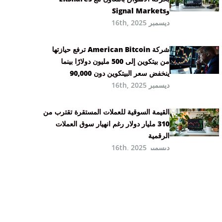
وSignal Markets
ديسمبر 16th, 2025
شركة American Bitcoin ترفع حيازتها
من بيتكوين إلى 500 مليون دولارًا بينما
ينخفض سعر البيتكوين دون 90,000
ديسمبر 16th, 2025
القيمة السوقية للعملات المستقرة تقترب من
310 مليار دولار رغم انهيار سوق العملات
الرقمية
ديسمبر 16th, 2025