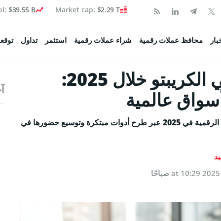
ol:
$39.55 B
Market cap:
$2.29 T
Coinspea
بار
محافظ عملات رقمية
شراء عملات رقمية
استثمر
تداول
توقعا
إنجازات شركة روبنهود في الكريبتو خلال 2025:
آخ
تكوين
سواق عالمية
اكتشف كيف أعادت روبنهود تشكيل تجربة تداول العملات الرقمية في 2025 عبر طرح أدوات مبتكرة وتوسيع حضورها في
 السوق
صحفية
يد
ولة
اء البيتكوين