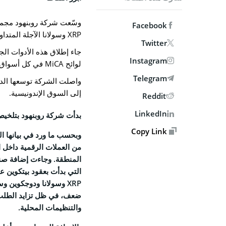
MPANY
وسّعت شركة روبنهود مجموعت
Facebook
من نحن
XRP وسولانا الآجلة المتداولة في البورصة.
Twitter
الاتصال ب
جاء إطلاق هذه الأدوات الج
Instagram
لوائح MiCA في كل أسواق الاتحاد الأوروبي والمنطقة الاقتصادية الأوروبية.
الوظائف
Telegram
واصلت الشركة توسعها الدول
السياسة 
إلى السوق الإندونيسية.
Reddit
سياسة 
LinkedIn
بدأت شركة روبنهود بتلخيص عا
الشروط 
Copy Link
من العملات الرقمية داخل ا
SOCIAL
المنطقة. وجاءت إضافة صنا
book
X
ضعف، في ظل تزايد الطلب 
gram
والتنظيمات المحلية.
edIn