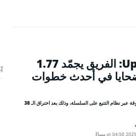
تحديث اختراق منصة Upbit: الفريق يجمّد 1.77
آخ
لضحايا في أحدث خطوات
جمّدت Upbit مبلغ 1.77 مليون دولار من الأموال المسروقة عبر نظام التتبع على السلسلة، وذلك بعد اختراق الـ 38