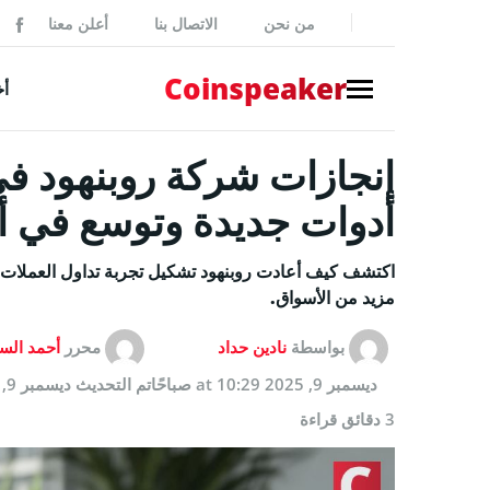
من نحن
الاتصال بنا
أعلن معنا
ker
Coinspeaker
أخ
NEWS
أخبار بي
أدوات جديدة وتوسع في أ
أخبار
إصدارات
مزيد من الأسواق.
بيانات 
بواسطة
نادين حداد
محرر
أحمد الس
أخبار مم
ديسمبر 9, 2025 at 10:29 صباحًا
تم التحديث
ديسمبر 9, 2025 at 10:29 صباحًا
3 دقائق قراءة
GUIDES
كيفية شر