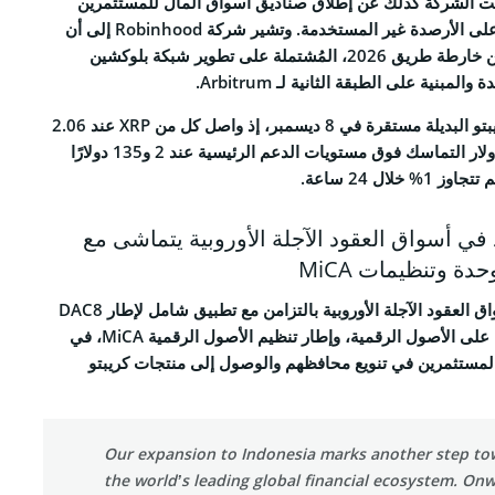
لنت الشركة كذلك عن إطلاق صناديق أسواق المال للمستثمرين
الأوروبيين، لتوفير عائدات على الأرصدة غير المستخدمة. وتشير شركة Robinhood إلى أن
RSS 
هذه الترقيات تمثل جزءًا من خارطة طريق 2026، المُشتملة على تطوير شبكة بلوكشين
كما ظلّت أكبر عملات الكريبتو البديلة مستقرة في 8 ديسمبر، إذ واصل كل من XRP عند 2.06
دولار وسولانا عند 132.8 دولار التماسك فوق مستويات الدعم الرئيسية عند 2 و135 دولارًا
لال 24 ساعة.
ي أسواق العقود الآجلة الأوروبية يتماشى مع
ALL RIGHTS R
دة وتنظيمات MiCA
جاء دخول روبنهود إلى أسواق العقود الآجلة الأوروبية بالتزامن مع تطبيق شامل لإطار DAC8
الخاص بالشفافية الضريبية على الأصول الرقمية، وإطار تنظيم الأصول الرقمية MiCA، في
لمستثمرين في تنويع محافظهم والوصول إلى منتجات كريبتو
Our expansion to Indonesia marks another step to
the world’s leading global financial ecosystem. On