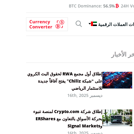
BTC Dominance:
56.5%
24H V
Currency
ت العملات الرقمية
Converter
ر الأخبار
إطلاق أول مجمع RWA لحقوق البث الكروي
على “شبكة Chiliz” يفتح آفاقاً جديدة
للاستثمار الرياضي
ديسمبر 16th, 2025
إطلاق شركة Crypto.com لمنصة تنبوء
بحركة الأسواق بالتعاون مع ERShares
وSignal Markets
ديسمبر 16th, 2025