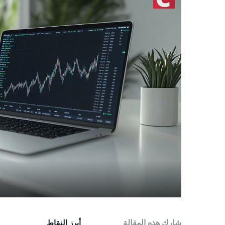
أفضل مح
أفضل عم
أفضل من
تداول ال
TOOLS
أسعار ال
سعر Bitcoin اليوم
سعر Pi Network اليوم
سعر Ethereum اليوم
سعر Solana اليوم
سعر XRP اليوم
محول ال
شارك هذه المقالة
أبرز النقاط