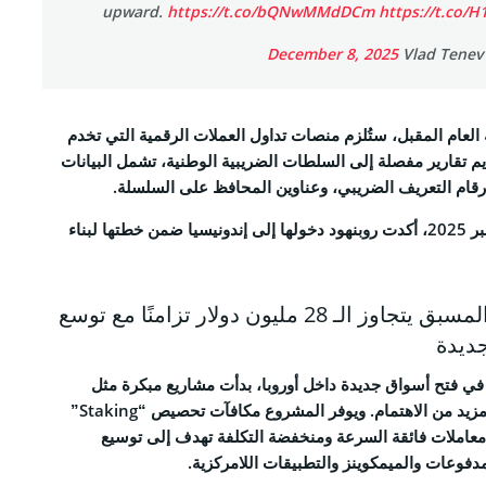
upward.
https://t.co/bQNwMMdDCm
https://t.co/H
December 8, 2025
 العام المقبل، ستُلزم منصات تداول العملات الرقمية التي تخدم
ديم تقارير مفصلة إلى السلطات الضريبية الوطنية، تشمل البيانات
قام التعريف الضريبي، وعناوين المحافظ على السلسلة.
وفي بيان صدر في 7 ديسمبر 2025، أكدت روبنهود دخولها إلى إندونيسيا ضمن خطتها لبناء
بيع Bitcoin Hyper المسبق يتجاوز الـ 28 مليون دولار تزامنًا مع توسع
ديدة
في فتح أسواق جديدة داخل أوروبا، بدأت مشاريع مبكرة مثل
Bitcoin Hyper في جذب مزيد من الاهتمام. ويوفر المشروع مكافآت تحصيص “Staking”
ى جانب معاملات فائقة السرعة ومنخفضة التكلفة تهدف إلى توسيع
فوعات والميمكوينز والتطبيقات اللامركزية.