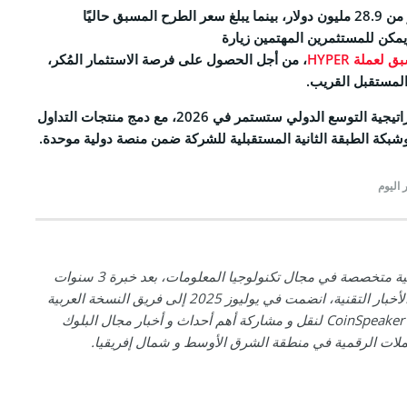
وجمع مشروع HYPER أكثر من 28.9 مليون دولار، بينما يبلغ سعر الطرح المسبق حاليًا
عملة HYPER
، من أجل الحصول على فرصة الاستثمار المُكر،
المستقبل القريب.
أخيرًا، أوضح تينيف أن استراتيجية التوسع الدولي ستستمر في 2026، مع دمج منتجات التداول
وشبكة الطبقة الثانية المستقبلية للشركة ضمن منصة دولية موحدة.
 اليوم
نادين صحفية متخصصة في مجال تكنولوجيا المعلومات، بعد خبرة 3 سنوات
في تغطية الأخبار التقنية، انضمت في يوليوز 2025 إلى فريق النسخة العربية
على منصة CoinSpeaker لنقل و مشاركة أهم أحداث و أخبار مجال البلوك
ملات الرقمية في منطقة الشرق الأوسط و شمال إفريقيا.