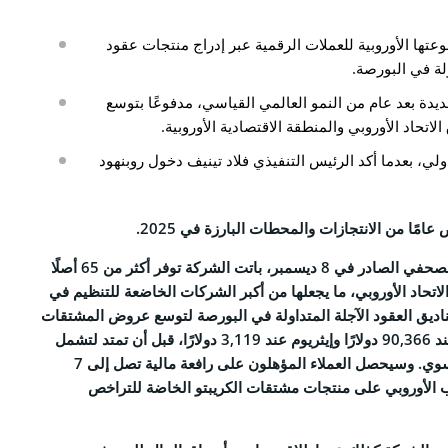
CO
ها الأوروبية للعملات الرقمية عبر إدراج منتجات عقود
نا
ديدة بعد عام من النمو العالمي القياسي، مدفوعًا بتوسع
ي، بعدما أكد الرئيس التنفيذي فلاد تينيف دخول روبنهود
التحريرية
الخصوصية
مًا من الانتجازات والمحطات البارزة في 2025.
والأحكام
وبحسب ما ورد في بيانها الصحفي الصادر في 8 ديسمبر، باتت الشركة توفر أكثر من 65 أصلًا
لاتحاد الأوروبي، ما يجعلها من أكبر الشركات الخاضعة للتنظيم في
ديق العقود الآجلة المتداولة في البورصة لتوسع عروض المشتقات
التي بدأت بعقود بيتكوين عند 90,366 دولارًا وإيثريوم عند 3,119 دولارًا، قبل أن تمتد لتشمل
Face
XRP وسولانا ودوجكوين وسوي. وسيحصل العملاء المؤهلون على رافعة مالية تصل إلى 7
الأوروبي على منتجات مشتقات الكريبتو الخاضة للتراخص
Tele
Link