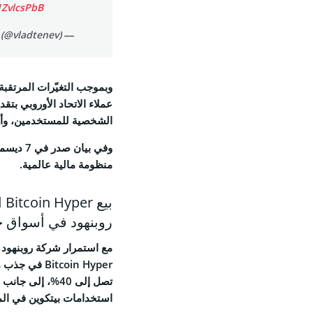
1ZvlcsPbB
— Vlad Tenev (@vladtenev)
وبموجب التغيّرات المرتقبة
عملاء الاتحاد الأوروبي بتق
الشخصية للمستخدمين، وأر
منظومة مالية عالمية.
روبنهود في أسواق ج
مع استمرار شركة روبنهود 
تصل إلى 40%، إل
استخدامات بيتكوين في المد