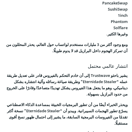
PancakeSwap
SushiSwap
1inch
Phantom
Solflare
وغيرها الكثير.
ومع وجود أكثر من 3 مليارات مستخدم لواتساب حول العالم، يحذر المحللون من
أن تمركز الهجوم داخل البرازيل قد لا يدوم طويلًا.
انتشار عالمي محتمل
يشير باحثو Trustwave إلى أن خادم التحكم بالفيروس قادر على تعديل طريقة
عمله “Eternidade Stealer” وطريقة صياغة رسائله وآلية انتشاره بشكل
ديناميكي، وهو ما يجعل هذا الفيروس يشكل تهديدًا متصاعدًا وقادرًا على الخروج
من حدود البرازيل بسهولة.
ويحذر الخبراء أيضًا من أن تطور البرمجيات الخبيثة بمساعدة الذكاء الاصطناعي
يسرّع تطور الهجمات السيبرانية. ويبدو أن “Eternidade Stealer” نسخة أكثر
تقدمًا من الفيروسات البرمجية السابقة، ما يشير إلى احتمال ظهور نسخ أقوى
مستقبلًا.