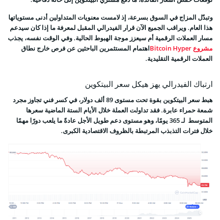
وتبدّل المزاج في السوق بسرعة، إذ لامست معنويات المتداولين أدنى مستوياتها
هذا العام. ويراقب الجميع الآن قرار الفيدرالي المقبل لمعرفة ما إذا كان سيدعم
مسار العملات الرقمية أم سيعزز موجة الهبوط الحالية. وفي الوقت نفسه، يجذب
مشروع Bitcoin Hyper
اهتمام المستثمرين الباحثين عن فرص خارج نطاق
العملات الرقمية التقليدية.
ارتباك الفيدرالي يهز هيكل سعر البيتكوين
هبط سعر البيتكوين بقوة تحت مستوى 89 ألف دولار، في كسر فني تجاوز مجرد
شمعة حمراء عابرة. فقد تداولت العملة خلال الأيام الستة الماضية سعرها
المتوسط لـ 365 يومًا، وهو مستوى دعم طويل الأجل عادةً ما يلعب دورًا مهمًا
خلال فترات التذبذب المرتبطة بالظروف الاقتصادية الكبرى.