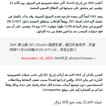
أعلنت OKX عن إدراج Zcash، أكبر عملة خصوصية في السوق، يوم الأحد 23
نوفمبر عبر منشور على مدونتها في النطاق الصيني للمنصة.
وتعد OKX أيضاً أكبر منصة خارجية تخدم السوق الصينية، وقد بدأت بالفعل في
تفعيل الإيداعات لعملة ZEC. ووفقاً للإعلان، ستطلق المنصة تداول ZEC/USDT
الفوري في تمام الساعة 12:00 ظهرًا بتوقيت UTC يوم 24 نوفمبر، على أن يتم
فتح عمليات السحب بعد ساعتين فقط من بدء التداول.
OKX 将上线 ZEC (Zcash) 现货交易，现已开放充币，开盘
时间11月24日晚20:00 (UTC+8)，详见公告👇🏻
November 23, 2025
— OKX中文 (@okxchinese)
الجدير بالذكر أن OKX كانت قد أزالت إدراج ZEC إلى جانب عملات الخصوصية
البارزة في يناير 2024. وإلغي إدراجها مُجددّا بسبب ضعف النشاط وملاحظات
المستخدمين، دون توضيح أسباب محددة لكل عملة رقمية على حدة، وذلك وفقاً
لما لم تم الغشارة إليه على موقع Coinspeaker.
عملة Zcash تتجه نحو 600 دولار