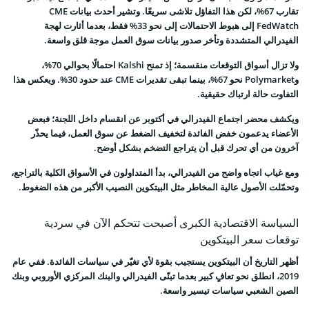
تقارب 67%، لكن هذا التفاؤل تلاشى سريعًا. وتشير أحدث بيانات CME
FedWatch إلى هبوط الاحتمالات إلى نحو 33% فقط، بعدما أثارت لهجة
الفيدرالي المتشددة وتأخر صدور بيانات سوق العمل موجة قلق واسعة.
ولا تزال أسواق التوقعات منقسمة؛ إذ تمنح Kalshi احتمالًا بحوالي 70%،
وPolymarket نحو 67%، بينما تبقى تقديرات CME عند حدود 30%. ويعكس هذا
التفاوت حالة ارتباك حقيقية.
ويكشف محضر اجتماع الفيدرالي في أكتوبر عن انقسام داخل اللجنة؛ فبعض
الأعضاء يدعمون خفض الفائدة لتخفيف الضغط عن سوق العمل، فيما يحذّر
آخرون من أي تحرك قبل أن يتراجع التضخم بشكل أوضح.
ومع غياب اتجاه واضح من الفيدرالي، بدأ المتداولون في الأسواق الكلية بالتراجع،
وتحمّلت الأصول عالية المخاطر مثل البيتكوين النصيب الأكبر من هذه الضغوط.
السياسة الاقتصادية الكبرى أصبحت تتحكم الآن في سردية
توقعات سعر البيتكوين
أظهر التاريخ أن البيتكوين يستجيب بقوة لأي تغيّر في سياسات الفائدة. ففي عام
2019، انطلق نحو تعافٍ كبير بعدما تبنّى الفيدرالي والبنك المركزي الأوروبي وبنك
الصين الشعبي سياسات تيسير واسعة.