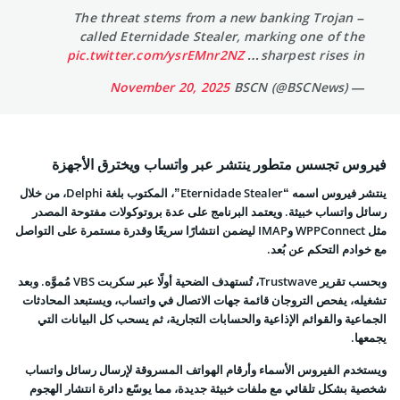
– The threat stems from a new banking Trojan
called Eternidade Stealer, marking one of the
pic.twitter.com/ysrEMnr2NZ
sharpest rises in…
November 20, 2025
— BSCN (@BSCNews)
فيروس تجسس متطور ينتشر عبر واتساب ويخترق الأجهزة
ينتشر فيروس اسمه “Eternidade Stealer”، المكتوب بلغة Delphi، من خلال
رسائل واتساب خبيثة. ويعتمد البرنامج على عدة بروتوكولات مفتوحة المصدر
مثل WPPConnect وIMAP ليضمن انتشارًا سريعًا وقدرة مستمرة على التواصل
مع خوادم التحكم عن بُعد.
وبحسب تقرير Trustwave، تُستهدف الضحية أولًا عبر سكربت VBS مُموَّه. وبعد
تشغيله، يفحص التروجان قائمة جهات الاتصال في واتساب، ويستبعد المحادثات
الجماعية والقوائم الإذاعية والحسابات التجارية، ثم يسحب كل البيانات التي
يجمعها.
ويستخدم الفيروس الأسماء وأرقام الهواتف المسروقة لإرسال رسائل واتساب
شخصية بشكل تلقائي مع ملفات خبيثة جديدة، مما يوسّع دائرة انتشار الهجوم