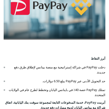
أبرز النقاط
دخلت PayPay في شراكة إستراتيجية مع منصة بينانس لإطلاق طرق دفع
جديدة.
حد التحويل الأدنى عبر PayPay يبلغ 6.50 دولارات.
تمتلك PayPay حصة 40٪ في باينانس اليابان وتخطط لطرح عام في الولايات
المتحدة.
أبرمت PayPay، خدمة المدفوعات التابعة لمجموعة سوفت بنك اليابانية، اتفاق
شراكة مع بينانس اليابان لدمج مسارات دفع جديدة.