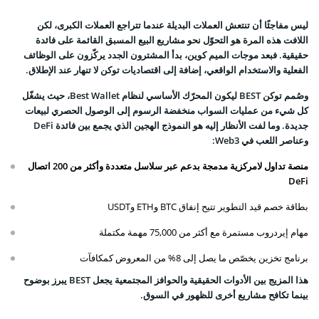
ليس مفاجئًا أن تنتعش العملات البديلة عندما تتراجع العملات الكبرى، لكن
اللافت هذه المرة هو التحوّل نحو مشاريع البيع المسبق القائمة على فائدة
حقيقية. فبعد موجات الميم كوين، بدأ المشترون الجدد يركّزون على الوظائف
الفعلية والاستخدام الواقعي، إضافة إلى اقتصاديات توكن لا تنهار عند الإطلاق.
وصُمم توكن BEST ليكون المحرّك الأساسي لنظام Best Wallet، حيث يشغّل
كل شيء من عمليات السواب منخفضة الرسوم إلى الوصول الحصري لبيعات
جديدة. وما لفت الأنظار إليه هو النموذج الهجين الذي يجمع بين فائدة DeFi
وعناصر اللعب في Web3:
منصة تداول لامركزية مدمجة بدعم عبر سلاسل متعددة وأكثر من 200 اتصال
DeFi
بطاقة خصم قيد التطوير تتيح إنفاق BTC وETH وUSDT
مهام إيردروب مستمرة مع أكثر من 75,000 مهمة مكتملة
برنامج تخزين يخصّص ما يصل إلى 8% من المعروض كمكافآت
هذا المزيج بين الأدوات الحقيقية والحوافز المجتمعية يجعل BEST يبرز بوضوح
بينما تكافح مشاريع أخرى للظهور في السوق.