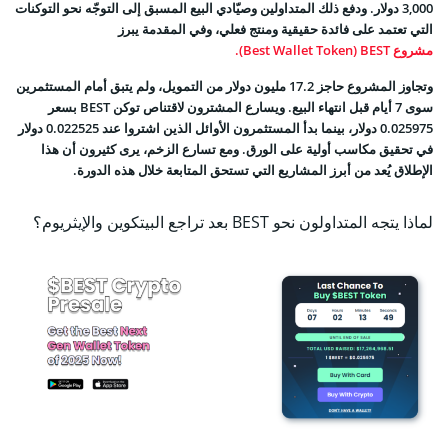
3,000 دولار. ودفع ذلك المتداولين وصيّادي البيع المسبق إلى التوجّه نحو التوكنات
التي تعتمد على فائدة حقيقية ومنتج فعلي، وفي المقدمة يبرز
مشروع Best Wallet Token) BEST).
وتجاوز المشروع حاجز 17.2 مليون دولار من التمويل، ولم يتبق أمام المستثمرين
سوى 7 أيام قبل انتهاء البيع. ويسارع المشترون لاقتناص توكن BEST بسعر
0.025975 دولار، بينما بدأ المستثمرون الأوائل الذين اشتروا عند 0.022525 دولار
في تحقيق مكاسب أولية على الورق. ومع تسارع الزخم، يرى كثيرون أن هذا
الإطلاق يُعد من أبرز المشاريع التي تستحق المتابعة خلال هذه الدورة.
لماذا يتجه المتداولون نحو BEST بعد تراجع البيتكوين والإيثريوم؟