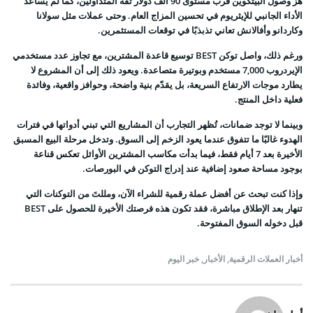
هزّ وصول البيتكوين قرب مستوى 90 ألف دولار ثقة المتداولين، كما لم يساعد
الأداء الجانبي للإيثريوم في تحسين المزاج العام. وحتى عملات مثل سولانا
وكاردانو وأفالانش تعاني تذبذبًا في توقعات المستثمرين.
ورغم ذلك، واصل توكن BEST توسيع قاعدة المشترين، مع تجاوز عدد مستخدمي
الإيردروب 7,000 مستخدم وبوتيرة متصاعدة. ويعود ذلك إلى أن المشروع لا
يطارد موجات الارتفاع السريعة، بل يقدّم بنية واضحة، وحوافز واقعية، وفائدة
فعلية داخل المنتج.
وبينما لا توجد ضمانات، تُظهر التجارب أن المشاريع التي تبني أدواتها في فترات
الهدوء غالبًا ما تتفوق عندما يعود الزخم إلى السوق. وتدخل مرحلة البيع المسبق
الأخيرة بعد 7 أيام فقط، فيما بدأت مكاسب المشترين الأوائل تعكس قناعة
بوجود مساحة صعود إضافية عند إدراج التوكن في البورصات.
وإذا كنت تبحث عن أفضل عملة رقمية للشراء الآن، ومللتَ من التوكنات التي
تنهار بعد الإطلاق مباشرة، فقد تكون هذه فرصتك الأخيرة للحصول على BEST
قبل دخوله السوق المفتوحة.
أخبار العملات الرقمية
,
الأخبار
,
خبر اليوم