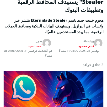
Stealer” يستهدف المحافظ الرقمية
وتطبيقات البنوك
هجوم خبيث جديد باسم Eternidade Stealer ينتشر عبر
واتساب في البرازيل، ويستهدف البيانات البنكية ومحافظ العملات
الرقمية، مما يهدد المستخدمين عالميًا.
بواسطة
محرر
فادي محمود
أحمد السيد
نوفمبر 21, 2025 at 04:09 مساءً
تم التحديث
نوفمبر 21, 2025 at 04:09
مساءً
2 دقائق قراءة