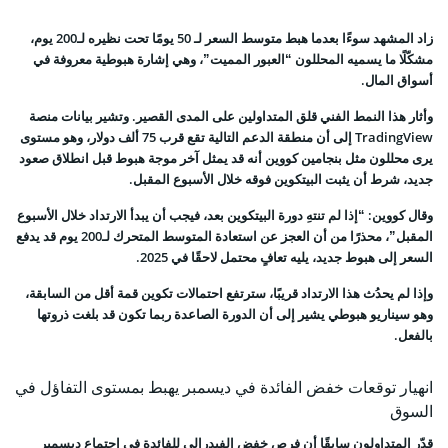
زاد المشهد سوءًا بعدما هبط متوسط السعر لـ 50 يومًا تحت نظيره لـ200 يوم،
مشكّلًا ما يسميه المحللون “العبور المميت”، وهي إشارة هبوطية معروفة في
أسواق المال.
وأثار هذا النمط الفني قلق المتداولين على المدى القصير. وتشير بيانات منصة
TradingView إلى أن منطقة الدعم التالية تقع قرب 75 ألف دولار، وهو مستوى
يرى محللون مثل بنجامين كووين أنه قد يمثل آخر موجة هبوط قبل انطلاق صعود
جديد، شرط أن يثبت البيتكوين فوقه خلال الأسبوع المقبل.
وقال كووين: “إذا لم تنتهِ دورة البيتكوين بعد، فيجب أن يبدأ الارتداد خلال الأسبوع
المقبل”، محذرًا من أن العجز عن استعادة المتوسط المتحرك لـ200 يوم قد يدفع
السعر إلى هبوط جديد، يليه تعافٍ محتمل لاحقًا في 2025.
وإذا لم يحدُث هذا الارتداد قريبًا، سترتفع احتمالات تكوين قمة أقل من السابقة،
وهو سيناريو هبوطي يشير إلى أن الدورة الصاعدة ربما تكون قد بلغت ذروتها
بالفعل.
انهيار توقعات خفض الفائدة في ديسمبر يهبط بمستوى التفاؤل في
السوق
قدّر المتداولون سابقًا أن فرص خفض الفيدرالي للفائدة في اجتماع ديسمبر