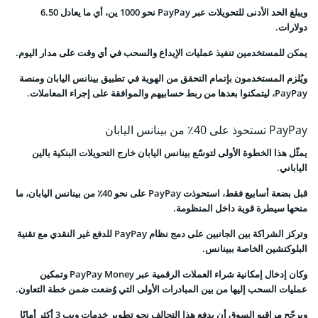
ويبلغ الحد الأدنى للتحويلات عبر PayPay نحو 1000 ين، أي ما يعادل 6.50
دولارات.
يمكن للمستخدمين تنفيذ عمليات الإيداع والسحب في أي وقت على مدار اليوم.
ويُلزم المستخدمون بإتمام التحقق من الهوية في تطبيق بينانس اليابان ومنصة
PayPay، ليتمكنوا بعدها من ربط حسابيهم والموافقة على إجراء المعاملات.
PayPay تستحوذ على 40٪ من بينانس اليابان
يمثّل هذا الخطوة الأولى لتوسّع بينانس اليابان خارج التحويلات البنكية بالين
الياباني.
قبل بضعة أسابيع فقط، استحوذت PayPay على نحو 40٪ من بينانس اليابان، ما
منحها سيطرة قوية داخل المنظومة.
وتركز الشراكة بين الجانبين على دمج نظام PayPay للدفع غير النقدي مع تقنية
البلوكتشين الخاصة ببينانس.
وكان إدخال إمكانية شراء العملات الرقمية عبر PayPay Money وتمكين
عمليات السحب إليها من بين المبادرات الأولى التي وُضعت ضمن خطة التعاون.
ويرجّح مراقبو السوق أن يدفع هذا التحالف نحو تطوير خدمات ويب 3 أكثر أمانًا