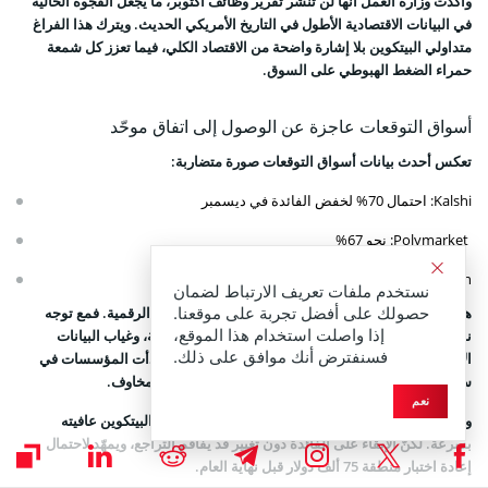
وأكدت وزارة العمل أنها لن تنشر تقرير وظائف أكتوبر، ما يجعل الفجوة الحالية
في البيانات الاقتصادية الأطول في التاريخ الأمريكي الحديث. ويترك هذا الفراغ
متداولي البيتكوين بلا إشارة واضحة من الاقتصاد الكلي، فيما تعزز كل شمعة
حمراء الضغط الهبوطي على السوق.
أسواق التوقعات عاجزة عن الوصول إلى اتفاق موحّد
تعكس أحدث بيانات أسواق التوقعات صورة متضاربة:
Kalshi: احتمال 70% لخفض الفائدة في ديسمبر
Polymarket: نحو 67%
CME FedWatch: نحو 30% فقط
نستخدم ملفات تعريف الارتباط لضمان
حصولك على أفضل تجربة على موقعنا.
هذا التباين الواسع يشعل تقلبات حادة في سوق العملات الرقمية. فمع توجه
إذا واصلت استخدام هذا الموقع،
نماذج توقع سعر البيتكوين نحو مزيد من الإشارات السلبية، وغياب البيانات
فسنفترض أنك موافق على ذلك.
الاقتصادية التي تساعد على فهم ردود الفعل المحتملة، بدأت المؤسسات في
سحب السيولة من السوق، ما يزيد قوة الهبوط ويعمّق المخاوف.
نعم
وإذا فاجأ الفيدرالي الأسواق بخفض للفائدة، فقد يستعيد البيتكوين عافيته
بسرعة. لكنّ الإبقاء على الفائدة دون تغيير قد يفاقم التراجع، ويمهّد لاحتمال
إعادة اختبار منطقة 75 ألف دولار قبل نهاية العام.