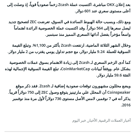
بعد إعلان OKX مباشرة، اكتسبت عملة Zcash زخماً صعودياً قوياً، إذ وصلت إلى
أعلى مستوى سعري عند 601 دولار.
ومع ذلك، وبسبب حالة الهبوط السائدة في السوق، تعرضت ZEC لتصحيح جديد
ليصل سعرها إلى 564 دولاراً. وقد اكتسبت عملة الخصوصية الرائدة اهتماماً
واسعاً مؤخراً بفضل أدائها السعري المميز منذ سبتمبر.
وخلال الشهر الثلاثة الماضية، ارتفعت Zcash بأكثر من 1,100%. وتبلغ القيمة
السوقية للعملة 9.24 مليار دولار، مع حجم تداول يومي يقترب من 2 مليار دولار.
كما أدى الزخم السعري لـ Zcash إلى زيادة الاهتمام بسوق عملات الخصوصية
بشكل عام. ووفقاً لبيانات CoinMarketCap، تبلغ القيمة السوقية الإجمالية لهذه
الفئة 59.6 مليار دولار.
ويضع محللون مشهورون توقعات صعودية إضافية لـ Zcash. فقد ذكر موقع
Coinspeaker أن المحلل علي مارتينيز يتوقع وصول ZEC إلى 750 دولاراً قريباً.
يذكر أنه في 7 نوفمبر، لامس الأصل مستوى 736 دولاراً لأول مرة منذ نوفمبر
2016.
أخبار العملات الرقمية
,
الأخبار
,
خبر اليوم