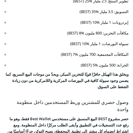
تطوير المنتج: 2.5 مليار BEST) 25%)
التسويق: 3.5 مليار BEST) 35%)
إيردروبات: 1 مليار BEST) 10%)
مكافآت التخزين: 800 مليون BEST) 8%)
سيولة البورصات: 1 مليار BEST) 10%)
المكافآت المجتمعية: 700 مليون BEST) 7%)
الخزانة: 500 مليون BEST) 5%)
ويخلق هذا الهيكل حافزًا قويًا للتخزين المبكر، ويحدّ من موجات البيع السريع، كما
يضمن وجود سيولة كافية في البورصات المركزية واللامركزية من دون زيادة
الضغط على السوق.
وصول حصري للمشترين وربط المستخدمين داخل منظومة
واحدة
حصر مشروع BEST البيع المسبق على مستخدمي Best Wallet فقط، وهو ما
رفع عدد التسجيلات في التطبيق وأبقى الطلب مركزًا داخل المنظومة. ومع
اشتراط انضمام كل مشترٍ إلى تطبيق المحفظة، يصبح التوكن جزءًا أساسيًا من