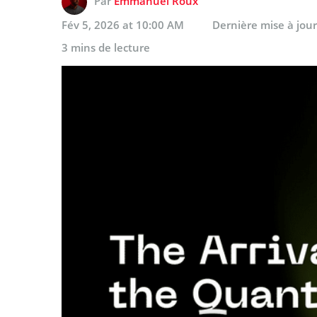
Par
Emmanuel Roux
Fév 5, 2026 at 10:00 AM
Dernière mise à jou
3 mins de lecture