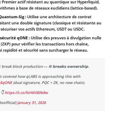
:
Premier actif résistant au quantique sur Hyperliquid,
orithmes à base de réseaux euclidiens (lattice-based).
 Quantum-Sig :
Utilise une architecture de contrat
ssitant une double signature (classique et résistante au
sécuriser vos actifs Ethereum, USDT ou USDC.
 sécurité qONE :
Utilise des preuves à divulgation nulle
(ZKP) pour vérifier les transactions hors chaîne,
i rapidité et sécurité sans surcharger le réseau.
ak block production — 𝗶𝘁 𝗯𝗿𝗲𝗮𝗸𝘀 𝗼𝘄𝗻𝗲𝗿𝘀𝗵𝗶𝗽.
t covered how qLABS is approaching this with
$qONE
(dual signature, PQC + ZK, no new chain).
 👇
https://t.co/fxH6V8Dk8w
sofficial)
January 31, 2026