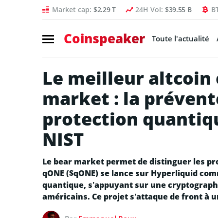
Market cap:
$2.29 T
24H Vol:
$39.55 B
B
Coinspeaker
Toute l'actualité
Le meilleur altcoin
market : la préven
protection quantiq
NIST
Le bear market permet de distinguer les pr
qONE ($qONE) se lance sur Hyperliquid comm
quantique, s’appuyant sur une cryptographi
américains. Ce projet s’attaque de front à u