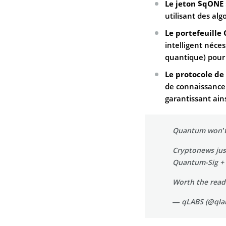
Le jeton $qONE 
utilisant des alg
Le portefeuille
intelligent néce
quantique) pour 
Le protocole de
de connaissance 
garantissant ains
Quantum won’t bre
Cryptonews jus
Quantum-Sig +
Worth the read
— qLABS (@qlab