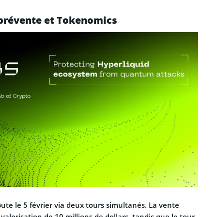
 prévente et Tokenomics
ute le 5 février via deux tours simultanés. La vente
alorisation de 10 millions de dollars, tandis que le tour