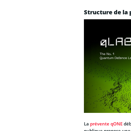
Structure de la
La
prévente qONE
déb
publique propose une v