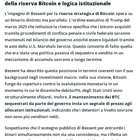
della riserva Bitcoin e logica istituzionale
L’impegno di Bessent per la
riserva strategica di Bitcoin
opera su
un binario distinto ma parallelo. L’ordine esecutivo di Trump del
marzo 2025 che istituisce la riserva specifica che i bitcoin acquisiti
tramite procedimenti di confisca penale o civile federale saranno
mantenuti nel bilancio del governo anziché essere liquidati tramite
le aste dello U.S. Marshals Service. Questo converte di fatto quella
che era stata una politica passiva di sequestro e vendita in un
meccanismo di accumulo sovrano a lungo termine.
Bessent ha descritto questa posizione in termini coerenti con il suo
background negli investimenti macro: nella sua visione, Bitcoin
funge da copertura contro la svalutazione monetaria in un
momento in cui le dinamiche debito/PIL degli Stati Uniti sono
strutturalmente sfidanti. Inoltre,
il mantenimento dei BTC
sequestrati da parte del governo invia un segnale di prezzo agli
allocatori istituzionali
, indicando che i detentori a livello sovrano
non sono più venditori netti.
Sospettiamo che il sostegno pubblico di Bessent per entrambi i
binari simultaneamente non sia una coincidenza, ma rifletta un