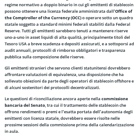
regime normativo a doppio binario in cui gli emittenti di stablecoin
possono ottenere una licenza federale amministrata dall’
Office of
the Comptroller of the Currency (OCC)
o operare sotto un quadro
statale soggetto a standard minimi federali stabiliti dalla Federal
Reserve. Tutti gli emittenti sarebbero tenuti a mantenere riserve
uno-a-uno in asset liquidi di alta qualità, principalmente titoli del
Tesoro USA a breve scadenza e depositi assicurati, e a sottoporsi ad
audit annuali, protocolli di rimborso obbligatori e trasparenza
pubblica sulla composizione delle riserve.
Gli emittenti stranieri che servono clienti statunitensi dovrebbero
affrontare valutazioni di equivalenza, una disposizione che ha
sollevato obiezioni da parte degli operatori di stablecoin offshore e
di alcuni sostenitori dei protocolli decentralizzati.
Le questioni di riconciliazione ancora aperte nella
commissione
bancaria del Senato
, tra cui il trattamento delle stablecoin che
offrono rendimenti o premi e l’esatta portata dell’autonomia degli
emittenti con licenza statale, dovrebbero essere risolte nelle
prossime sessioni della commissione prima della calendarizzazione
in aula.