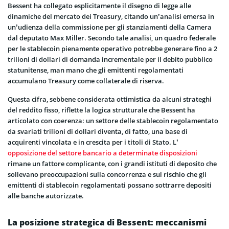
Bessent ha collegato esplicitamente il disegno di legge alle
dinamiche del mercato dei Treasury, citando un’analisi emersa in
un’udienza della commissione per gli stanziamenti della Camera
dal deputato Max Miller. Secondo tale analisi, un quadro federale
per le stablecoin pienamente operativo potrebbe generare fino a 2
trilioni di dollari di domanda incrementale per il debito pubblico
statunitense, man mano che gli emittenti regolamentati
accumulano Treasury come collaterale di riserva.
Questa cifra, sebbene considerata ottimistica da alcuni strateghi
del reddito fisso, riflette la logica strutturale che Bessent ha
articolato con coerenza: un settore delle stablecoin regolamentato
da svariati trilioni di dollari diventa, di fatto, una base di
acquirenti vincolata e in crescita per i titoli di Stato. L’
opposizione del settore bancario a determinate disposizioni
rimane un fattore complicante, con i grandi istituti di deposito che
sollevano preoccupazioni sulla concorrenza e sul rischio che gli
emittenti di stablecoin regolamentati possano sottrarre depositi
alle banche autorizzate.
La posizione strategica di Bessent: meccanismi