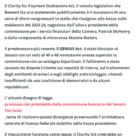
Il Clarity for Payment Stablecoins Act, il veicolo legislativo che
Bessent sta ora sostenendo pubblicamente, è il successore di una
serie di sforzi congressuali in stallo che risalgono alla bozza sulle
stablecoin del 2023-24, negoziata dall’allora presidente della
commissione per i servizi finanziari della Camera, Patrick McHenry,
e dalla componente di minoranza Maxine Waters.
Il predecessore più recente,
il GENIUS Act
, è stato bloccato al
Senato con un voto di 49 a 48 nonostante avesse superato la
commissione con un sostegno bipartisan. Il fallimento è stato
causato da dispute irrisolte sui requisiti di riserva, sul trattamento
degli emittenti stranieri e sugli obblighi antiriciclaggio, ritenuti
insufficienti da una coalizione di democratici e da alcuni
repubblicani.
L’attuale disegno di legge,
promosso dal presidente della commissione bancaria del Senato
Tim Scott
, tenta di risolvere queste divergenze preservando l’architettura
centrale di licenza federale stabilita nella bozza precedente.
Il meccanismo funziona come segue: il Clarity Act creerebbe un