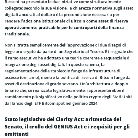
Bessent ha presentato le due iniziative come strutturalmente
collegate: secondo la sua visione, la chiarezza normativa sugli asset
digitali ancorati al dollaro è la precondizione necessaria per
rendere l’adozione istituzionale di
Bitcoin come asset di riserva
operativamente praticabile per le controparti della finanza
tradizionale
.
Non si tratta semplicemente dell’approvazione di due disegni di
legge pro-crypto da parte di un Segretario al Tesoro. È il segnale che
il ramo esecutivo ha adottato una teoria coerente e sequenziale di
integrazione degli asset digitali. In questo schema, la
regolamentazione delle stablecoin funge da infrastruttura di
accesso (on-ramp), mentre la politica di riserva di Bitcoin funge da
asset di destinazione di grado sovrano. Un’architettura a doppio
binario che, se realizzata legislativamente, rappresenterebbe il
cambiamento più significativo nella politica crypto degli Stati Uniti
dal lancio degli ETF Bitcoin spot nel gennaio 2024.
Stato legislativo del Clarity Act: aritmetica del
Senato, il crollo del GENIUS Act e i requisiti per gli
emittenti