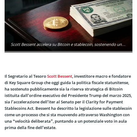
Scott Bessent accelera su Bitcoin e stablecoin, sostenendo una riserva strategica BTC e nuove regole che potrebbero favorire l’adozione istituzionale.
Il Segretario al Tesoro
Scott Bessent
, investitore macro e fondatore
di Key Square Group che oggi guida la politica fiscale statunitense,
ha sostenuto pubblicamente sia la riserva strategica di Bitcoin
istituita dall’ordine esecutivo del Presidente Trump del marzo 2025,
sia l’accelerazione dell’iter al Senato per il Clarity for Payment
Stablecoins Act. Bessent ha descritto la legislazione sulle stablecoin
come un processo che si sta muovendo attraverso Washington con
una “velocità deliberata”, puntando a un potenziale voto in aula
prima della fine dell’estate.