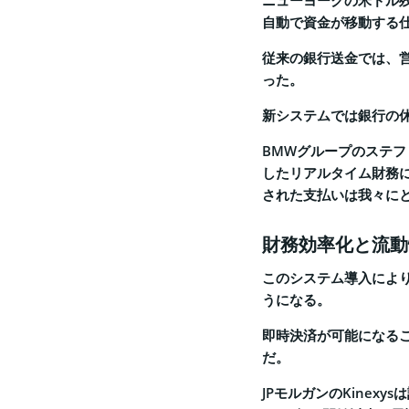
ニューヨークの米ドル
自動で資金が移動する
従来の銀行送金では、
った。
新システムでは銀行の
BMWグループのステ
したリアルタイム財務
された支払いは我々に
財務効率化と流動
このシステム導入によ
うになる。
即時決済が可能になる
だ。
JPモルガンのKinex