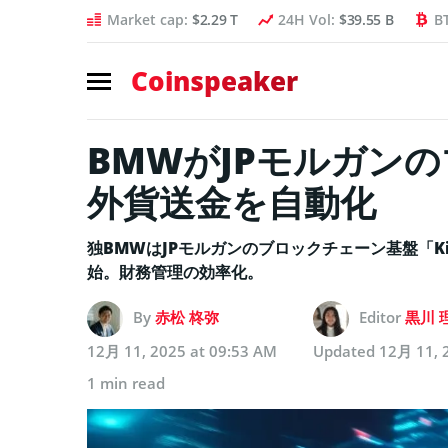
Market cap:
$2.29 T
24H Vol:
$39.55 B
B
Coinspeaker
BMWがJPモルガン
外貨送金を自動化
独BMWはJPモルガンのブロックチェーン基盤「K
始。財務管理の効率化。
By
赤松 柊弥
Editor
黒川 
12月 11, 2025 at 09:53 AM
Updated
12月 11, 
1 min read