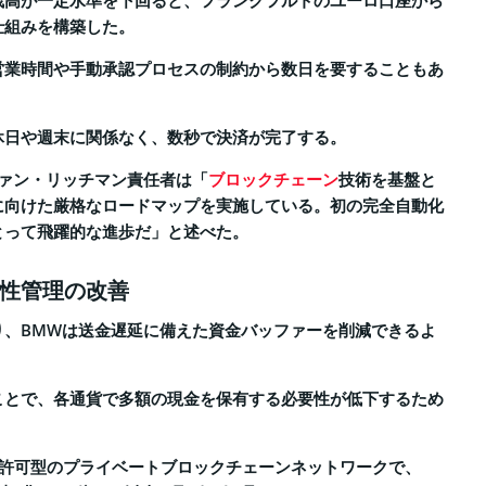
残高が一定水準を下回ると、フランクフルトのユーロ口座から
仕組みを構築した。
営業時間や手動承認プロセスの制約から数日を要することもあ
休日や週末に関係なく、数秒で決済が完了する。
ファン・リッチマン責任者は「
ブロックチェーン
技術を基盤と
に向けた厳格なロードマップを実施している。初の完全自動化
とって飛躍的な進歩だ」と述べた。
性管理の改善
り、BMWは送金遅延に備えた資金バッファーを削減できるよ
ことで、各通貨で多額の現金を保有する必要性が低下するため
ysは許可型のプライベートブロックチェーンネットワークで、