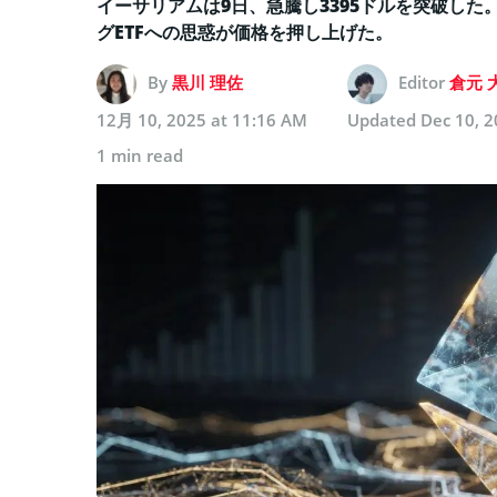
イーサリアムは9日、急騰し3395ドルを突破した。
グETFへの思惑が価格を押し上げた。
By
黒川 理佐
Editor
倉元 
12月 10, 2025 at 11:16 AM
Updated
Dec 10, 2
1 min read