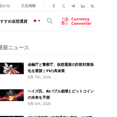
合わせ
広告掲載
Currency
すすめ仮想通貨
Converter
最新ニュース
金融庁と警察庁、仮想通貨の詐欺対策強
化を要請｜11の具体策
8月 7th, 2026
ヘイズ氏、AIバブル崩壊とビットコイン
の未来を予測
8月 6th, 2026