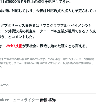
累計1兆5000億ドル以上の取引を処理してきた。
の決済に対応しており、今後は対応通貨の拡大も予定されてい
・グプタサービス責任者は「プログラマブル・ペイメンツと
チェーン外貨決済の利点を、グローバル企業が活用できるよう支
思う」とコメントした。
は、
Web3技術
が実社会に浸透し始めた証左とも言える。
kerは公平で透明性の高い報道に努めています。この記事は正確かつタイムリーな情報提
助言ではありません。市場状況は急速に変化するため、投資判断の前に情報確認と
す。
ニュース
peakerニュースライター
赤松 柊弥