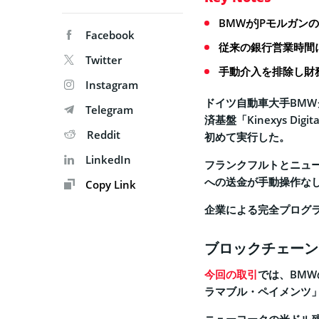
BMWがJPモルガン
Facebook
従来の銀行営業時間に
Twitter
手動介入を排除し財
Instagram
ドイツ自動車大手BMW
Telegram
済基盤「Kinexys Di
Reddit
初めて実行した。
LinkedIn
フランクフルトとニュ
への送金が手動操作な
Copy Link
企業による完全プログ
ブロックチェーン
今回の取引
では、BMW
ラマブル・ペイメンツ