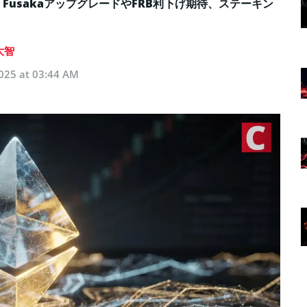
FusakaアップグレードやFRB利下げ期待、ステーキン
大智
025 at 03:44 AM