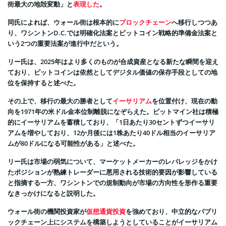
街最大の地殻変動」と
表現した
。
同氏によれば、ウォール街は根本的に
ブロックチェーン
へ移行しつつあ
り、ワシントンD.C.では明確化法案とビットコイン戦略的準備金法案と
いう2つの重要法案が進行中だという。
リー氏は、2025年はより多くのものが合成資産となる新たな瞬間を迎え
ており、ビットコインは依然としてデジタル価値の保存手段としての地
位を保持すると述べた。
その上で、移行の最大の勝者として
イーサリアム
を位置付け、現在の動
向を1971年の米ドル金本位制離脱になぞらえた。ビットマイン社は積極
的にイーサリアムを蓄積しており、「1日あたり30セントずつイーサリ
アムを増やしており、12か月後には1株あたり40ドル相当のイーサリア
ムが80ドルになる可能性がある」と述べた。
リー氏は市場の弱気について、マーケットメーカーのレバレッジをかけ
たポジションが熟練トレーダーに悪用される技術的要因が影響している
と指摘する一方、ワシントンでの規制動向が市場の方向性を形作る重要
なきっかけになると説明した。
ウォール街の機関投資家が
仮想通貨投資
を強めており、中立的なパブリ
ックチェーン上にシステムを構築しようとしていることがイーサリアム