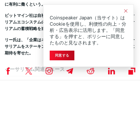
に有利に働くという。
ビットマイン社は自社を、伝統的資本市場とスーパーサイクル・イーサ
Coinspeaker Japan（当サイト）は
リアムエコシステムの架け橋と位置付け、長期的価値を見据えたイーサ
Cookieを使用し、利便性の向上・分
リアムの蓄積戦略を進めている。
析・広告表示に活用します。「同意
する」を押すと、ポリシーに同意し
リー氏は、「企業はネットワークのセキュリティ提供のために保有イー
たものと見なされます。
サリアムをステーキングし、利回りを得られる」と述べ、その将来性に
期待を寄せた。
同意する
イーサリアム関連ニュース
Coinspeakerは公平で透明性の高い報道に努めていま
DISCLAIMER:
す。この記事は正確かつタイムリーな情報提供を目的としています
が、投資助言ではありません。市場状況は急速に変化するため、投資
判断の前に情報確認と専門家への相談を強く推奨します。
イーサリアムニュース
,
ニュース