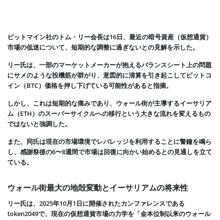
ビットマイン社のトム・リー会長は16日、最近の暗号資産（仮想通貨）
市場の低迷について、短期的な調整に過ぎないとの見解を示した。
リー氏は、一部のマーケットメーカーが抱えるバランスシート上の問題
にサメのような投機筋が群がり、意図的に清算を引き起こしてビットコ
イン（BTC）価格を押し下げている可能性があると指摘。
しかし、これは短期的な痛みであり、ウォール街が主導するイーサリア
ム（ETH）のスーパーサイクルへの移行という大きな流れを変えるもの
ではないと強調した。
また、同氏は現在の市場環境でレバレッジを利用することに警鐘を鳴ら
し、感謝祭後の6〜8週間で市場は回復に向かい始めるとの見通しを立て
ている。
ウォール街最大の地殻変動とイーサリアムの将来性
リー氏は、2025年10月1日に開催されたカンファレンスである
token2049で、現在の仮想通貨市場の力学を「金本位制以来のウォール