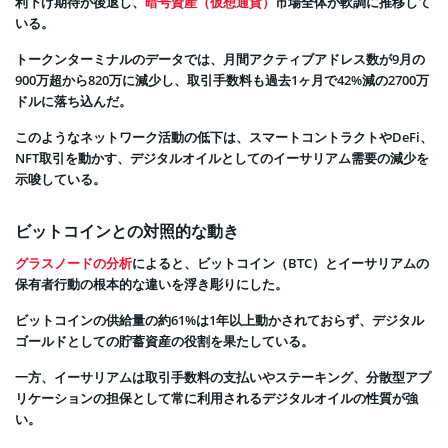
利下げ期待が後退し、
暗号資産（仮想通貨）
市場全体が軟調に推移して
いる。
トークンターミナルのデータでは、月間アクティブアドレス数が9月の
900万超から820万に減少し、取引手数料も過去1ヶ月で42%減の2700万
ドルに落ち込んだ。
このようなネットワーク活動の低下は、スマートコントラクトやDeFi、
NFT取引を動かす、デジタルオイルとしてのイーサリアム需要の減少を
示唆している。
ビットコインとの対照的な動き
グラスノードの分析
によると、ビットコイン（BTC）とイーサリアムの
保有者行動の根本的な違いを浮き彫りにした。
ビットコインの供給量の約61%は1年以上動かされておらず、デジタル
ゴールドとしての貯蓄資産の役割を果たしている。
一方、イーサリアムは取引手数料の支払いやステーキング、分散型アプ
リケーションの担保として常に利用されるデジタルオイルの性質が強
い。