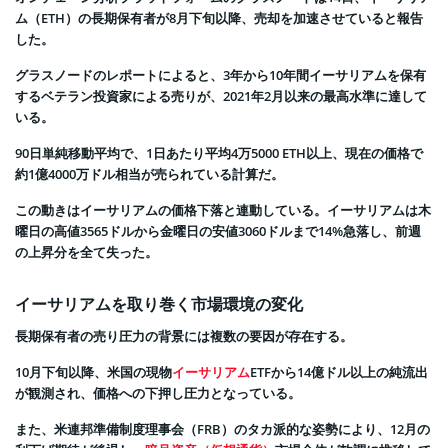
ム（ETH）の長期保有者が8月下旬以降、売却を加速させていると報告
した。
グラスノードのレポートによると、3年から10年間イーサリアムを保有
するベテラン投資家による売りが、2021年2月以来の最高水準に達して
いる。
90日単純移動平均で、1日あたり平均4万5000 ETH以上、現在の価格で
約1億4000万ドル相当が売られている計算だ。
この動きはイーサリアムの価格下落と連動している。イーサリアムは木
曜日の高値3565ドルから金曜日の安値3060ドルまで14%急落し、前週
の上昇分を全て失った。
イーサリアムを取り巻く市場環境の変化
長期保有者の売り圧力の背景には複数の要因が存在する。
10月下旬以降、米国の現物
イーサリアム
ETFから14億ドル以上の純流出
が観測され、価格への下押し圧力となっている。
また、米連邦準備制度理事会（FRB）のタカ派的な姿勢により、12月の