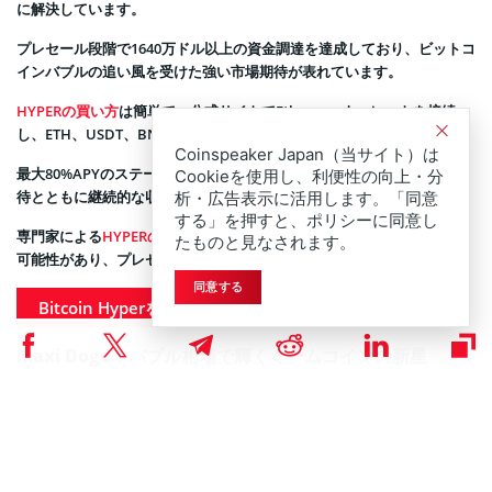
に解決しています。
プレセール段階で1640万ドル以上の資金調達を達成しており、ビットコ
インバブルの追い風を受けた強い市場期待が表れています。
HYPERの買い方
は簡単で、公式サイトでEthereumウォレットを接続
し、ETH、USDT、BNBで直接購入が可能です。
Coinspeaker Japan（当サイト）は
最大80%APYのステーキング報酬も提供されており、100倍上昇への期
Cookieを使用し、利便性の向上・分
待とともに継続的な収益機会も享受できる設計となっています。
析・広告表示に活用します。「同意
する」を押すと、ポリシーに同意し
専門家による
HYPERの価格予想
は、2025年末までに0.21ドルに達する
たものと見なされます。
可能性があり、プレセール価格からの大幅な上昇が見込まれています。
同意する
Bitcoin Hyperを見てみる
Maxi Doge：バブル相場で輝くミームコインの新星