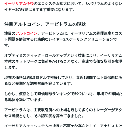
イーサリアム今後
のエコシステム拡大において、シバリウムのようなレ
イヤー2の役割はますます重要になります。
注目アルトコイン、アービトラムの現状
注目の
アルトコイン
、アービトラムは、イーサリアムの処理速度とコス
ト問題を解決する代表的なレイヤー2スケーリングソリューションで
す。
オプティミスティック・ロールアップという技術により、イーサリアム
本体のネットワークに負荷をかけることなく、高速で安価な取引を実現
します。
現在の価格は約0.515ドルで推移しており、直近1週間では下落傾向にあ
るなど短期的な調整局面を迎えています。
しかし、依然として時価総額ランキングで59位につけ、市場での確固た
る地位を築いています。
アービトラムは、主要取引所への上場を通じて多くのトレーダーがアク
セス可能となり、その認知度を高めてきました。
イーサリアムエコシステムの成長に不可欠な存在として、アナリストは