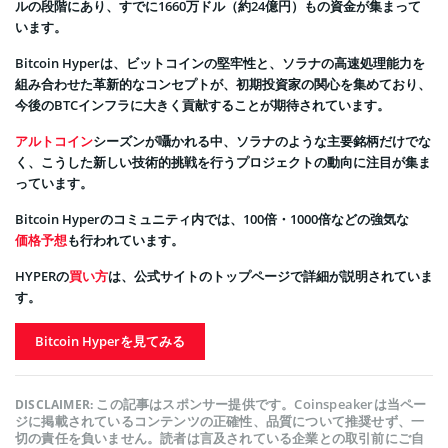
ルの段階にあり、すでに1660万ドル（約24億円）もの資金が集まって
います。
Bitcoin Hyperは、ビットコインの堅牢性と、ソラナの高速処理能力を
組み合わせた革新的なコンセプトが、初期投資家の関心を集めており、
今後のBTCインフラに大きく貢献することが期待されています。
アルトコイン
シーズンが囁かれる中、ソラナのような主要銘柄だけでな
く、こうした新しい技術的挑戦を行うプロジェクトの動向に注目が集ま
っています。
Bitcoin Hyperのコミュニティ内では、100倍・1000倍などの強気な
価格予想
も行われています。
HYPERの
買い方
は、公式サイトのトップページで詳細が説明されていま
す。
Bitcoin Hyperを見てみる
この記事はスポンサー提供です。Coinspeakerは当ペー
DISCLAIMER:
ジに掲載されているコンテンツの正確性、品質について推奨せず、一
切の責任を負いません。読者は言及されている企業との取引前にご自