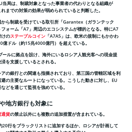
EU当局は、制裁対象となった事業者の代わりとなる組織が
これまでの対策の効果が弱められていると判断した。
から制裁を受けている取引所「Garantex（ガランテック
フォーム「A7」周辺のエコシステムが標的となる。特にA7
付けの
ステーブルコイン
「A7A5」は、欧米の規制にもかかわ
0億ドル（約15兆4000億円）を超えている。
ンブールに拠点を設け、海外にいるロシア人観光客への現金提
決済を支援しているとされる。
シアの銀行との関連も指摘されており、第三国の管轄区域を利
回避の主要なルートになっている。こうした動きに対し、EU
析などを通じて監視を強めている。
や地方銀行も対象に
想通貨
の禁止以外にも複数の追加措置が含まれている。
約20行をブラックリストに追加するほか、ロシアが計画して