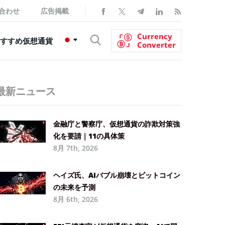
合わせ
広告掲載
Currency
すすめ仮想通貨
Converter
最新ニュース
金融庁と警察庁、仮想通貨の詐欺対策強
化を要請｜11の具体策
8月 7th, 2026
ヘイズ氏、AIバブル崩壊とビットコイン
の未来を予測
8月 6th, 2026