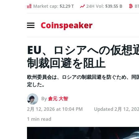
Market cap:
$2.29 T
24H Vol:
$39.55 B
B
Coinspeaker
EU、ロシアへの仮想
制裁回避を阻止
欧州委員会は、ロシアの制裁回避を防ぐため、同
定した。
By
倉元 大智
2月 12, 2026 at 10:04 PM
Updated
2月 12, 202
1 min read