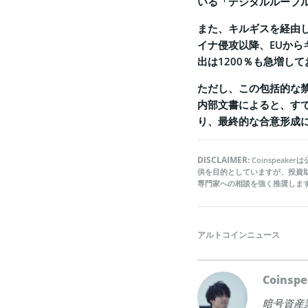
いる「デジタルルーブ
また、キルギスを経由
イナ侵攻以降、EUから
出は1200％も急増し
ただし、この包括的な禁
内部文書によると、す
り、最終的な合意形成
DISCLAIMER:
Coinspea
供を目的としていますが、投資
専門家への相談を強く推奨しま
アルトコインニュース
Coins
暗号資産