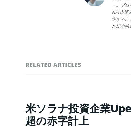
ー。ブロ
NFT市
説するこ
た記事執
RELATED ARTICLES
米ソラナ投資企業Upex
超の赤字計上