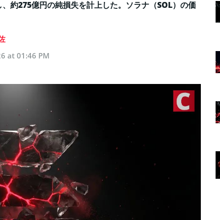
表し、約275億円の純損失を計上した。ソラナ（SOL）の価
佐
6 at 01:46 PM