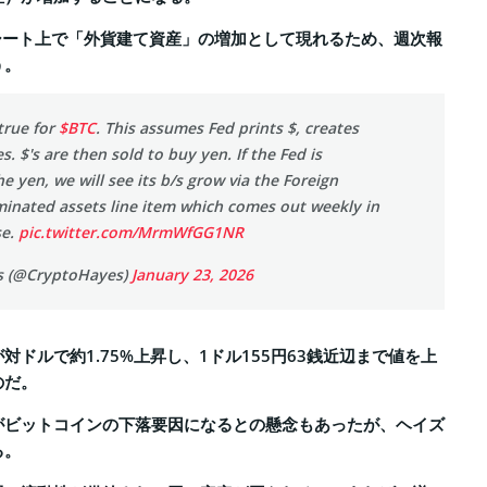
シート上で「外貨建て資産」の増加として現れるため、週次報
う。
 true for
$BTC
. This assumes Fed prints $, creates
. $'s are then sold to buy yen. If the Fed is
e yen, we will see its b/s grow via the Foreign
inated assets line item which comes out weekly in
se.
pic.twitter.com/MrmWfGG1NR
s (@CryptoHayes)
January 23, 2026
対ドルで約1.75%上昇し、1ドル155円63銭近辺まで値を上
のだ。
がビットコインの下落要因になるとの懸念もあったが、ヘイズ
る。