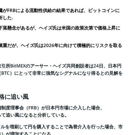
騰がFRBによる流動性供給の結果であれば、ビットコインに
析した.
下落懸念があるが、ヘイズ氏は米国の政策次第で価格上昇に
慎重だが、ヘイズ氏は2026年に向けて積極的にリスクを取る
引所BitMEXのアーサー・ヘイズ共同創設者は24日、日本円
BTC）にとって非常に強気なシグナルになり得るとの見解を
価格に追い風
制度理事会（FRB）が日本円市場に介入した場合、
って追い風になると分析している。
ドルを増刷して円を購入することで為替介入を行った場合、市
性）が増加することになる。