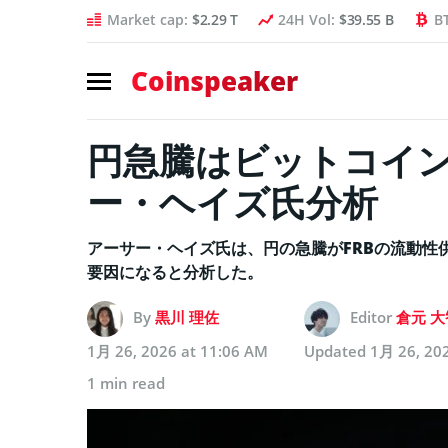
Market cap:
$2.29 T
24H Vol:
$39.55 B
B
Coinspeaker
円急騰はビットコイ
ー・ヘイズ氏分析
アーサー・ヘイズ氏は、円の急騰がFRBの流動性
要因になると分析した。
By
黒川 理佐
Editor
倉元 大
1月 26, 2026 at 11:06 AM
Updated
1月 26, 20
1 min read