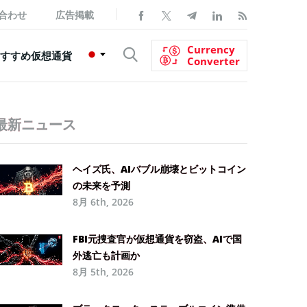
合わせ
広告掲載
Currency
すすめ仮想通貨
Converter
最新ニュース
ヘイズ氏、AIバブル崩壊とビットコイン
の未来を予測
8月 6th, 2026
FBI元捜査官が仮想通貨を窃盗、AIで国
外逃亡も計画か
8月 5th, 2026