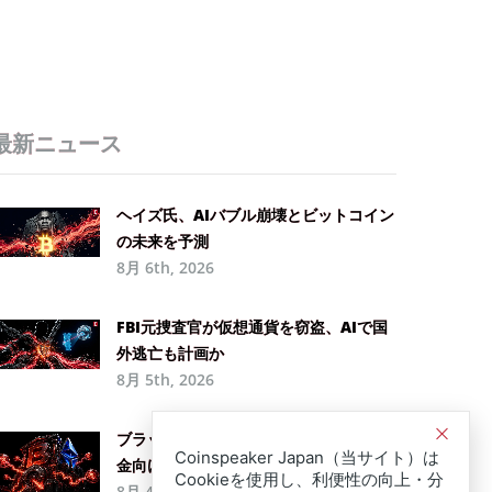
最新ニュース
ヘイズ氏、AIバブル崩壊とビットコイン
の未来を予測
8月 6th, 2026
FBI元捜査官が仮想通貨を窃盗、AIで国
外逃亡も計画か
8月 5th, 2026
ブラックロック、ステーブルコイン準備
Coinspeaker Japan（当サイト）は
金向けファンドを発表
Cookieを使用し、利便性の向上・分
8月 4th, 2026