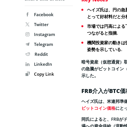
ヘイズ氏は、円の急
Facebook
とって好材料だと分
Twitter
市場では円高による
つながると指摘.
Instagram
機関投資家の動きは
Telegram
姿勢を示している.
Reddit
暗号資産（仮想通貨）取
LinkedIn
の急騰がビットコイン（
Copy Link
示した。
FRB介入がBTC
ヘイズ氏は、米連邦準備
ビットコイン価格
にと
同氏によると、FRBが
場への資金供給（流動