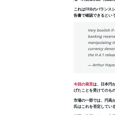
これはFRBのバランス
告書で確認できるとい
Very boolish if
banking reserves
manipulating th
currency denom
the H.4.1 relea
— Arthur Haye
今回の発言
は、日本円が
げたことを受けてのも
市場の一部では、円高
氏はこれを否定してい