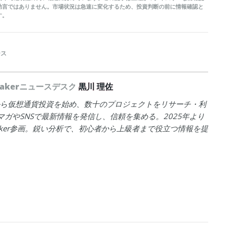
助言ではありません。市場状況は急速に変化するため、投資判断の前に情報確認と
す。
ース
peakerニュースデスク
黒川 理佐
年から仮想通貨投資を始め、数十のプロジェクトをリサーチ・利
マガやSNSで最新情報を発信し、信頼を集める。2025年より
peaker参画。鋭い分析で、初心者から上級者まで役立つ情報を提