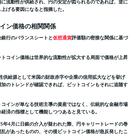
場に流動性が供給され、円の安定が図られるのであれば、逆に
し上げる要因になると指摘した。
イン価格の相関関係
央銀行のバランスシートと
仮想通貨
評価額の密接な関係に基づ
ットコイン価格は世界的な流動性が拡大する局面で価格が上昇
動性供給源として米国の財政赤字や企業の信用拡大などを挙げ
増加のトレンドが確認できれば、ビットコインもそれに追随す
トコインが単なる技術主導の資産ではなく、伝統的な金融市場
ロ経済の指標として機能しつつあると見ている。
25年4月に日銀の介入が疑われた際、円キャリートレードの巻
混乱があったものの、その後ビットコイン価格が急反発したこ