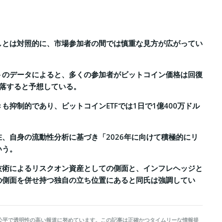
しとは対照的に、市場参加者の間では慎重な見方が広がってい
トのデータによると、多くの参加者がビットコイン価格は回復
下落すると予想している。
も抑制的であり、ビットコインETFでは1日で1億400万ドル
。
、自身の流動性分析に基づき「2026年に向けて積極的にリ
いう。
技術によるリスクオン資産としての側面と、インフレヘッジと
の側面を併せ持つ独自の立ち位置にあると同氏は強調してい
kerは公平で透明性の高い報道に努めています。この記事は正確かつタイムリーな情報提