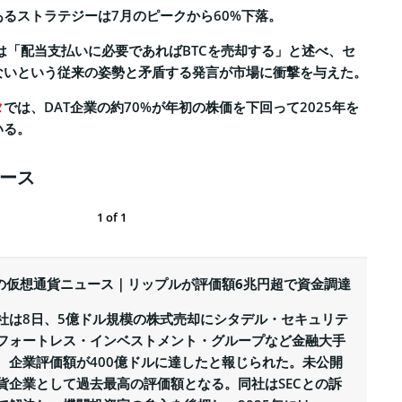
あるストラテジーは7月のピークから60%下落。
Oは「配当支払いに必要であればBTCを売却する」と述べ、セ
ないという従来の姿勢と矛盾する発言が市場に衝撃を与えた。
タ
では、DAT企業の約70%が年初の株価を下回って2025年を
いる。
ース
1
of
1
日の仮想通貨ニュース｜リップルが評価額6兆円超で資金調達
社は8日、5億ドル規模の株式売却にシタデル・セキュリテ
フォートレス・インベストメント・グループなど金融大手
、企業評価額が400億ドルに達したと報じられた。未公開
貨企業として過去最高の評価額となる。同社はSECとの訴