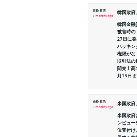
赤松 柊弥
韓国政府
8 months ago
韓国金融
被害時の
27日に
ハッキン
権限がな
取引法の
間売上高
月15日
赤松 柊弥
米国政府
8 months ago
米国政府
ンピュー
位置付け