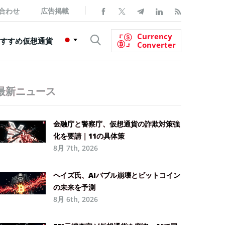
合わせ
広告掲載
Currency
すすめ仮想通貨
Converter
最新ニュース
金融庁と警察庁、仮想通貨の詐欺対策強
化を要請｜11の具体策
8月 7th, 2026
ヘイズ氏、AIバブル崩壊とビットコイン
の未来を予測
8月 6th, 2026