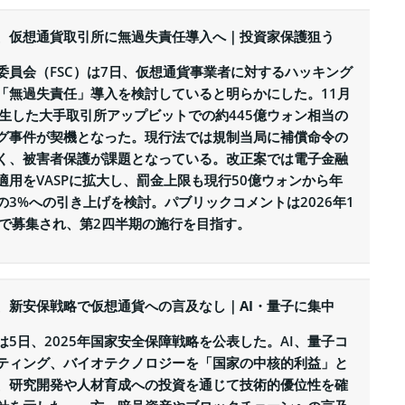
、仮想通貨取引所に無過失責任導入へ｜投資家保護狙う
委員会（FSC）は7日、仮想通貨事業者に対するハッキング
「無過失責任」導入を検討していると明らかにした。11月
発生した大手取引所アップビットでの約445億ウォン相当の
グ事件が契機となった。現行法では規制当局に補償命令の
く、被害者保護が課題となっている。改正案では電子金融
適用をVASPに拡大し、罰金上限も現行50億ウォンから年
の3%への引き上げを検討。パブリックコメントは2026年1
まで募集され、第2四半期の施行を目指す。
、新安保戦略で仮想通貨への言及なし｜AI・量子に集中
は5日、2025年国家安全保障戦略を公表した。AI、量子コ
ティング、バイオテクノロジーを「国家の中核的利益」と
、研究開発や人材育成への投資を通じて技術的優位性を確