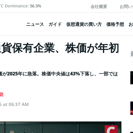
TC Dominance:
56.5%
会社概要
お問い
ニュース
ガイド
仮想通貨の買い方
価格予想
お
通貨保有企業、株価が年初
が2025年に急落。株価中央値は43%下落し、一部では
佐
5 at 06:37 AM