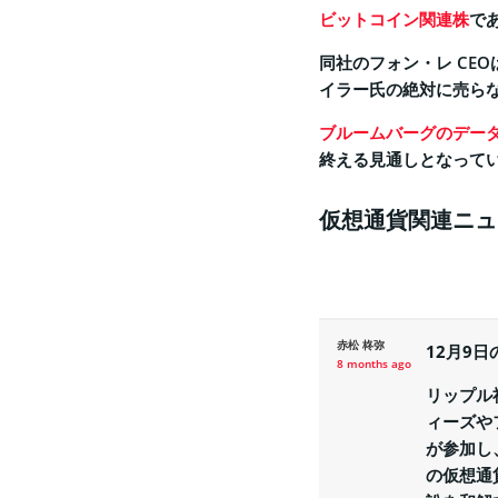
ビットコイン関連株
で
同社のフォン・レ CE
イラー氏の絶対に売ら
ブルームバーグのデー
終える見通しとなって
仮想通貨関連ニュ
赤松 柊弥
12月9
8 months ago
リップル
ィーズや
が参加し
の仮想通