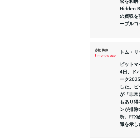
訟を和解
Hidde
の買収を
ーブルコ
赤松 柊弥
トム・リ
8 months ago
ビットマ
4日、ド
ーク20
した。ビ
が「非常
もあり得
ンが排除
析。FT
識を示し