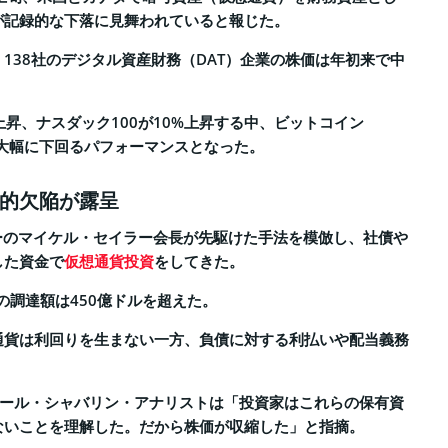
が記録的な下落に見舞われていると報じた。
138社のデジタル資産財務（DAT）企業の株価は年初来で中
。
%上昇、ナスダック100が10%上昇する中、ビットコイン
も大幅に下回るパフォーマンスとなった。
的欠陥が露呈
ーのマイケル・セイラー会長が先駆けた手法を模倣し、社債や
した資金で
仮想通貨投資
をしてきた。
体の調達額は450億ドルを超えた。
通貨は利回りを生まない一方、負債に対する利払いや配当義務
ドール・シャバリン・アナリストは「投資家はこれらの保有資
ないことを理解した。だから株価が収縮した」と指摘。