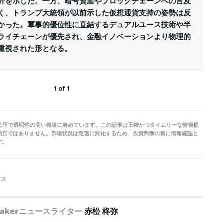
針を示した。一方、暗号資産やブロックチェーンへの言及
く、トランプ大統領が以前示した仮想通貨支持の姿勢は反
かった。軍事的優位性に直結するデュアルユース技術や半
ライチェーンが優先され、金融イノベーションより物理的
重視された形となる。
1
of
1
kerは公平で透明性の高い報道に努めています。この記事は正確かつタイムリーな情報提
助言ではありません。市場状況は急速に変化するため、投資判断の前に情報確認と
す。
ース
peakerニュースライター
赤松 柊弥