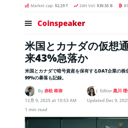
Market cap:
$2.29 T
24H Vol:
$39.55 B
B
Coinspeaker
米国とカナダの仮想
来43%急落か
米国とカナダで暗号資産を保有するDAT企業の株価
99%の暴落も記録。
By
赤松 柊弥
Editor
黒川 理
12月 9, 2025 at 10:53 AM
Updated
Dec 9, 202
1 min read