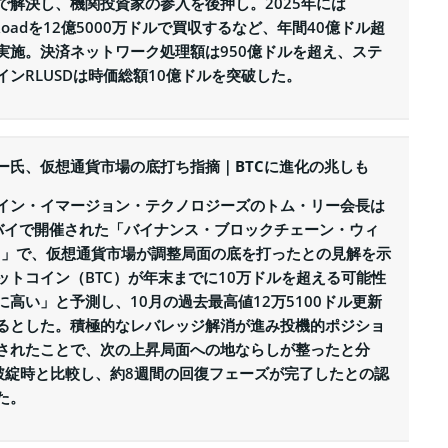
で解決し、機関投資家の参入を後押し。2025年には
n Roadを12億5000万ドルで買収するなど、年間40億ドル超
実施。決済ネットワーク処理額は950億ドルを超え、ステ
インRLUSDは時価総額10億ドルを突破した。
ー氏、仮想通貨市場の底打ち指摘｜BTCに進化の兆しも
イン・イマージョン・テクノロジーズのトム・リー会長は
バイで開催された「バイナンス・ブロックチェーン・ウィ
25」で、仮想通貨市場が調整局面の底を打ったとの見解を示
ットコイン（BTC）が年末までに10万ドルを超える可能性
に高い」と予測し、10月の過去最高値12万5100ドル更新
るとした。積極的なレバレッジ解消が進み投機的ポジショ
されたことで、次の上昇局面への地ならしが整ったと分
X破綻時と比較し、約8週間の回復フェーズが完了したとの認
た。