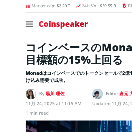
Market cap:
$2.29 T
24H Vol:
$39.55 B
B
Coinspeaker
コインベースのMon
目標額の15%上回る
Monadはコインベースでのトークンセールで2億
け込み需要で成功。
By
黒川 理佐
Editor
倉元 
11月 24, 2025 at 11:15 AM
Updated
11月 24, 
1 min read