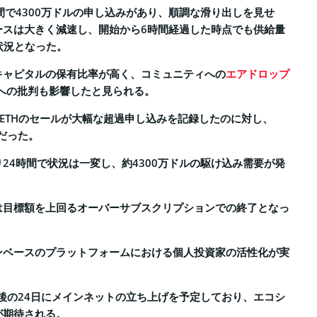
間で4300万ドルの申し込みがあり、順調な滑り出しを見せ
ースは大きく減速し、開始から6時間経過した時点でも供給量
状況となった。
キャピタルの保有比率が高く、コミュニティへの
エアドロップ
とへの批判も影響したと見られる。
aETHのセールが大幅な超過申し込みを記録したのに対し、
的だった。
24時間で状況は一変し、約4300万ドルの駆け込み需要が発
は目標額を上回るオーバーサブスクリプションでの終了となっ
ンベースのプラットフォームにおける個人投資家の活性化が実
直後の24日にメインネットの立ち上げを予定しており、エコシ
が期待される。