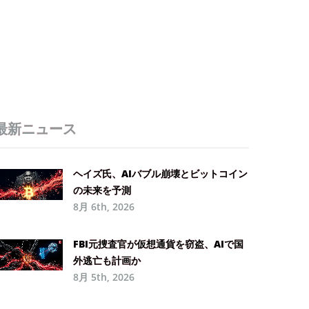
最新ニュース
ヘイズ氏、AIバブル崩壊とビットコイン
の未来を予測
8月 6th, 2026
FBI元捜査官が仮想通貨を窃盗、AIで国
外逃亡も計画か
8月 5th, 2026