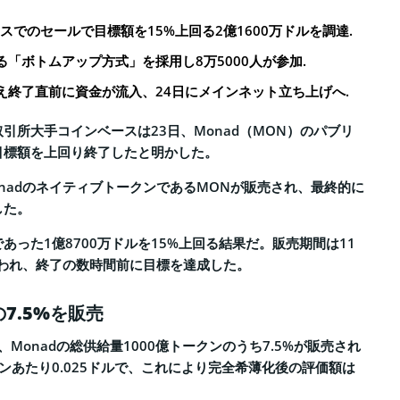
ースでのセールで目標額を15%上回る2億1600万ドルを調達.
「ボトムアップ方式」を採用し8万5000人が参加.
え終了直前に資金が流入、24日にメインネット立ち上げへ.
引所大手コインベースは23日、Monad（MON）のパブリ
目標額を上回り終了したと明かした。
nadのネイティブトークンであるMONが販売され、最終的に
した。
あった1億8700万ドルを15%上回る結果だ。販売期間は11
行われ、終了の数時間前に目標を達成した。
の7.5%を販売
、Monadの総供給量1000億トークンのうち7.5%が販売され
ンあたり0.025ドルで、これにより完全希薄化後の評価額は