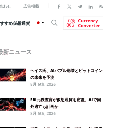
合わせ
広告掲載
Currency
すすめ仮想通貨
Converter
最新ニュース
ヘイズ氏、AIバブル崩壊とビットコイン
の未来を予測
8月 6th, 2026
FBI元捜査官が仮想通貨を窃盗、AIで国
外逃亡も計画か
8月 5th, 2026