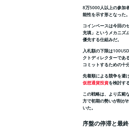
8万5000人以上の参
能性を示す形となった
コインベースは今回の
充填」というメカニズ
優先する仕組みだ。
入札額の下限は100US
クトディレクターであ
コミットするための十
先着順による競争を避
仮想通貨投資
を検討す
この戦略は、より広範
方で初期の勢いが削が
いた。
序盤の停滞と最終