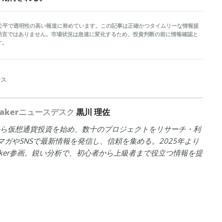
kerは公平で透明性の高い報道に努めています。この記事は正確かつタイムリーな情報提
助言ではありません。市場状況は急速に変化するため、投資判断の前に情報確認と
す。
ース
peakerニュースデスク
黒川 理佐
年から仮想通貨投資を始め、数十のプロジェクトをリサーチ・利
マガやSNSで最新情報を発信し、信頼を集める。2025年より
peaker参画。鋭い分析で、初心者から上級者まで役立つ情報を提