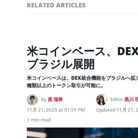
RELATED ARTICLES
米コインベース、DEX統
ブラジル展開
米コインベースは、DEX統合機能をブラジルへ拡
種類以上のトークン取引が可能に。
By
星 瑞希
Editor
黒川 
11月 21, 2025 at 01:59 PM
Updated
11月 21, 
1 min read