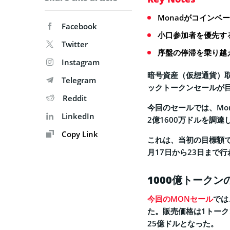
Monadがコインベ
Facebook
小口参加者を優先する
Twitter
序盤の停滞を乗り越
Instagram
暗号資産（仮想通貨）取
Telegram
ックトークンセールが
Reddit
今回のセールでは、Mo
LinkedIn
2億1600万ドルを調達
Copy Link
これは、当初の目標額で
月17日から23日まで
1000億トークン
今回のMONセール
では
た。販売価格は1トーク
25億ドルとなった。