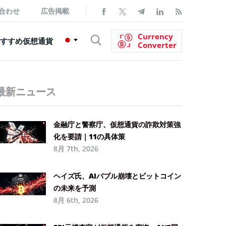
合わせ
広告掲載
Currency
すすめ仮想通貨
Converter
最新ニュース
金融庁と警察庁、仮想通貨の詐欺対策強
化を要請｜11の具体策
8月 7th, 2026
ヘイズ氏、AIバブル崩壊とビットコイン
の未来を予測
8月 6th, 2026