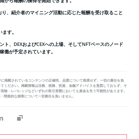
階から報酬の獲得を開始できます。
おり、紹介者のマイニング活動に応じた報酬を受け取ること
います。
ト、DEXおよびCEXへの上場、そしてNFTベースのノード
稼働が予定されています。
当ページに掲載されているコンテンツの正確性、品質について推奨せず、一切の責任を負
してください。掲載情報は法務、税務、投資、金融アドバイスを意図しておらず、そ
、現物・レバレッジなどいずれの取引形態においても資金を失う可能性があります。
直接的・間接的な損害について一切責任を負いません。