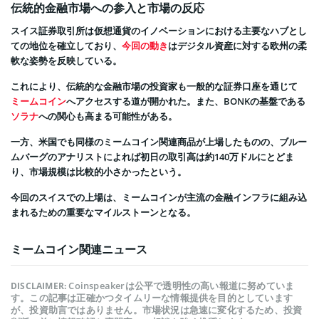
伝統的金融市場への参入と市場の反応
スイス証券取引所は仮想通貨のイノベーションにおける主要なハブとし
ての地位を確立しており、
今回の動き
はデジタル資産に対する欧州の柔
軟な姿勢を反映している。
これにより、伝統的な金融市場の投資家も一般的な証券口座を通じて
ミームコイン
へアクセスする道が開かれた。また、BONKの基盤である
ソラナ
への関心も高まる可能性がある。
一方、米国でも同様のミームコイン関連商品が上場したものの、ブルー
ムバーグのアナリストによれば初日の取引高は約140万ドルにとどま
り、市場規模は比較的小さかったという。
今回のスイスでの上場は、ミームコインが主流の金融インフラに組み込
まれるための重要なマイルストーンとなる。
ミームコイン関連ニュース
Coinspeakerは公平で透明性の高い報道に努めていま
DISCLAIMER:
す。この記事は正確かつタイムリーな情報提供を目的としています
が、投資助言ではありません。市場状況は急速に変化するため、投資