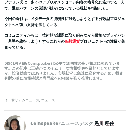
ブテリン氏は、多くのアプリがメッセージ内容の暗号化に注力する一方
で、通信パターンの保護が疎かになっている現状を指摘した。
今回の寄付は、メタデータの脆弱性に対処しようとする分散型プロジェ
クトへの強い支持を示している。
コミュニティからは、技術的な課題に取り組みながら厳格なプライバシ
ー基準を維持しようとするこれらの
仮想通貨
プロジェクトへの注目が集
まっている。
Coinspeakerは公平で透明性の高い報道に努めていま
DISCLAIMER:
す。この記事は正確かつタイムリーな情報提供を目的としています
が、投資助言ではありません。市場状況は急速に変化するため、投資
判断の前に情報確認と専門家への相談を強く推奨します。
イーサリアムニュース
,
ニュース
Coinspeakerニュースデスク
黒川 理佐