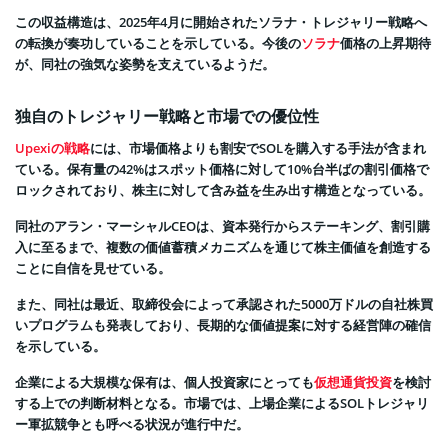
この収益構造は、2025年4月に開始されたソラナ・トレジャリー戦略へ
の転換が奏功していることを示している。今後の
ソラナ
価格の上昇期待
が、同社の強気な姿勢を支えているようだ。
独自のトレジャリー戦略と市場での優位性
Upexiの戦略
には、市場価格よりも割安でSOLを購入する手法が含まれ
ている。保有量の42%はスポット価格に対して10%台半ばの割引価格で
ロックされており、株主に対して含み益を生み出す構造となっている。
同社のアラン・マーシャルCEOは、資本発行からステーキング、割引購
入に至るまで、複数の価値蓄積メカニズムを通じて株主価値を創造する
ことに自信を見せている。
また、同社は最近、取締役会によって承認された5000万ドルの自社株買
いプログラムも発表しており、長期的な価値提案に対する経営陣の確信
を示している。
企業による大規模な保有は、個人投資家にとっても
仮想通貨投資
を検討
する上での判断材料となる。市場では、上場企業によるSOLトレジャリ
ー軍拡競争とも呼べる状況が進行中だ。