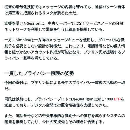
従来の暗号化技術ではメッセージの内容は守れても、通信パターン自体
は第三者に把握されるリスクが残るためだ。
支援を受けたSessionは、中央サーバーではなくサービスノードの分散
ネットワークを利用して通信を行う仕組みを採用している。
一方、SimpleXは一方向のメッセージキューを使用し、グローバルな識
別子を必要としない設計が特徴だ。これにより、電話番号などの個人情
報と紐づかないアカウント作成が可能となり、ブテリン氏が提唱するプ
ライバシー基準を満たしている。
一貫したプライバシー擁護の姿勢
今回の寄付は、ブテリン氏による長年のプライバシー重視の活動の一環
だ。
同氏は以前にも、プライバシープロトコルのRailgunに対し1009
ETH
を
送金しており、デジタル空間での匿名性確保を支援してきた。
また、電話番号などの中央集権的な識別子への依存を減らすシステムの
開発を推奨しており、今回の支援先もその理念に合致する。