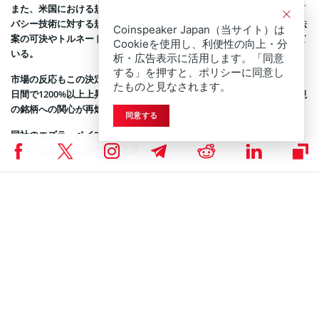
また、米国における規制環境の変化も追い風となった。同社は、プライ
バシー技術に対する規制当局の姿勢が軟化している兆候として、関連法
Coinspeaker Japan（当サイト）は
案の可決やトルネードキャッシュの制裁リストからの削除などを挙げて
Cookieを使用し、利便性の向上・分
いる。
析・広告表示に活用します。「同意
する」を押すと、ポリシーに同意し
市場の反応もこの決定を後押ししたようだ。Zcashの価格は発表前の90
たものと見なされます。
日間で1200%以上上昇しており、機関投資家の間でもプライバシー重視
の銘柄への関心が再燃している。
同意する
同社のエズラ・ベイマンCEOは、この動きが広範な機関投資家の採用ト
レンドに沿ったものであると述べた。
今後もZcashへの追加資金の投入を計画しており、単なる一時的な調整
ではなく長期的なコミットメントであるとしている。
Coinspeakerは公平で透明性の高い報道に努めていま
DISCLAIMER:
す。この記事は正確かつタイムリーな情報提供を目的としています
が、投資助言ではありません。市場状況は急速に変化するため、投資
判断の前に情報確認と専門家への相談を強く推奨します。