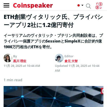
Coinspeaker
ETH創業ヴィタリック氏、プライバシ
ーアプリ2社に1.2億円寄付
イーサリアムのヴィタリック・ブテリン共同創設者は、プ
ライバシー保護アプリのSessionとSimpleXに合計約1億
1900万円相当のETHを寄付。
By
Editor
黒川 理佐
倉元 大智
11月 28, 2025 at 10:44 AM
Updated
11月 28, 2025 at 10:44
AM
1 min read