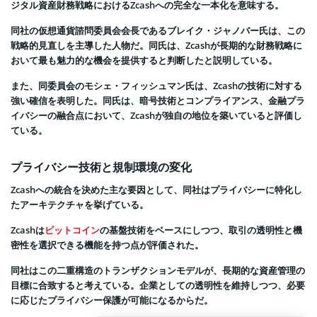
ジタル資産財務戦略におけるZcashへの完全な一本化を意味する。
同社の仮想通貨諮問委員会会長であるブレイク・ジャノバー氏は、この
戦略的見直しを主導した人物だ。同氏は、Zcashが長期的な財務戦略に
おいて最も魅力的な機会を提供すると判断したと説明している。
また、同委員会のモシェ・フィッシュマン氏は、Zcashの技術に対する
強い確信を表明した。同氏は、暗号技術とコンプライアンス、金融プラ
イバシーの融合点において、Zcashが独自の地位を築いていると評価し
ている。
プライバシー技術と規制環境の変化
Zcashへの統合を決めた主な要因として、同社はプライバシーに特化し
たアーキテクチャを挙げている。
Zcashは
ビットコイン
の基盤技術をベースにしつつ、取引の透明性と機
密性を選択できる機能を持つ点が評価された。
同社はこの二重構造のトランザクションモデルが、長期的な資産管理の
目標に合致すると考えている。企業としての透明性を維持しつつ、必要
に応じたプライバシー保護が可能になるからだ。