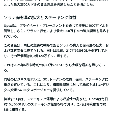
とした最大2300万ドルの資金調達を実施したことを明かした。
ソラナ保有量の拡大とステーキング収益
Upexiは、プライベート・プレースメントを通じて即座に1000万ドルを
調達し、さらにワラント行使により最大1300万ドルの追加調達も見込ま
れている。
この資金は、同社の主要な戦略であるソラナの購入と保有量の拡大、お
よび運営支援に充てられる。同社は現在、210万6989SOLを保有してお
り、その評価額は約3億120万ドルに達する。
これは2025年6月末時点の約73万5700SOLから大幅な増加を示してい
る。
同社のビジネスモデルは、SOLトークンの取得、保有、ステーキングに
重点を置いている。これにより、機関投資家に対して株式を通じたデジ
タル資産へのエクスポージャーを提供している。
特筆すべきは、ステーキング運用による収益性の高さだ。Upexiは毎日
約10万5000ドルのステーキング報酬を得ており、これは年利換算で約
8%に相当する。