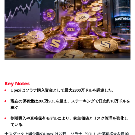
Key Notes
Upexiはソラナ購入資金として最大2300万ドルを調達した.
現在の保有量は200万SOLを超え、ステーキングで日次約10万ドルを
稼ぐ.
割引購入や直接保有モデルにより、株主価値とリスク管理を強化し
ている.
ナスダック上場企業のUpexiは27日、ソラナ（SOL）の保有拡大を目的