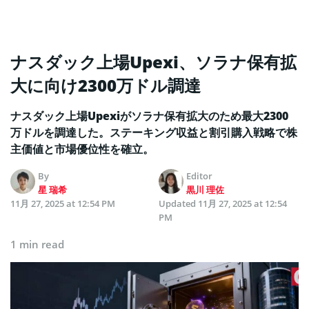
ナスダック上場Upexi、ソラナ保有拡
大に向け2300万ドル調達
ナスダック上場Upexiがソラナ保有拡大のため最大2300
万ドルを調達した。ステーキング収益と割引購入戦略で株
主価値と市場優位性を確立。
By
Editor
星 瑞希
黒川 理佐
11月 27, 2025 at 12:54 PM
Updated
11月 27, 2025 at 12:54
PM
1 min read