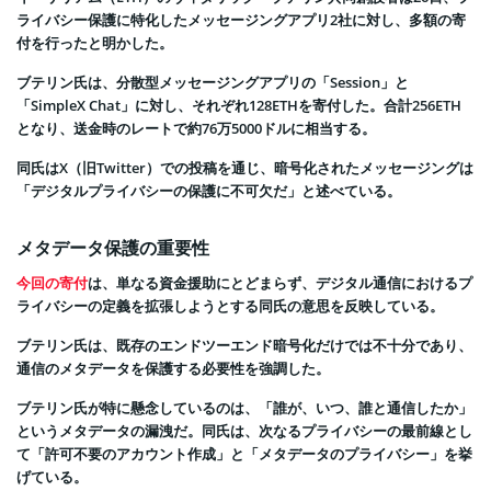
ライバシー保護に特化したメッセージングアプリ2社に対し、多額の寄
付を行ったと明かした。
ブテリン氏は、分散型メッセージングアプリの「Session」と
「SimpleX Chat」に対し、それぞれ128ETHを寄付した。合計256ETH
となり、送金時のレートで約76万5000ドルに相当する。
同氏はX（旧Twitter）での投稿を通じ、暗号化されたメッセージングは
「デジタルプライバシーの保護に不可欠だ」と述べている。
メタデータ保護の重要性
今回の寄付
は、単なる資金援助にとどまらず、デジタル通信におけるプ
ライバシーの定義を拡張しようとする同氏の意思を反映している。
ブテリン氏は、既存のエンドツーエンド暗号化だけでは不十分であり、
通信のメタデータを保護する必要性を強調した。
ブテリン氏が特に懸念しているのは、「誰が、いつ、誰と通信したか」
というメタデータの漏洩だ。同氏は、次なるプライバシーの最前線とし
て「許可不要のアカウント作成」と「メタデータのプライバシー」を挙
げている。