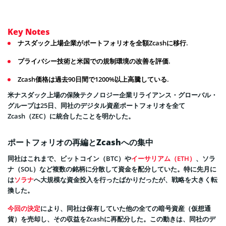
Key Notes
ナスダック上場企業がポートフォリオを全額Zcashに移行.
プライバシー技術と米国での規制環境の改善を評価.
Zcash価格は過去90日間で1200%以上高騰している.
米ナスダック上場の保険テクノロジー企業リライアンス・グローバル・
グループは25日、同社のデジタル資産ポートフォリオを全て
Zcash（ZEC）に統合したことを明かした。
ポートフォリオの再編とZcashへの集中
同社はこれまで、ビットコイン（BTC）や
イーサリアム（ETH）
、ソラ
ナ（SOL）など複数の銘柄に分散して資金を配分していた。特に先月に
は
ソラナ
へ大規模な資金投入を行ったばかりだったが、戦略を大きく転
換した。
今回の決定
により、同社は保有していた他の全ての暗号資産（仮想通
貨）を売却し、その収益をZcashに再配分した。この動きは、同社のデ