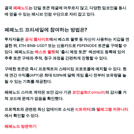
결국
페페노드
는 단일 토큰 채굴에 머무르지 않고, 다양한 밈코인을 동시
에 얻을 수 있는 패시브 인컴 수단으로 자리 잡고 있다.
페페노드 프리세일에 참여하는 방법은?
투자자들은
공식 웹사이트
에서 베스트 월렛 등 자신이 사용하는 지갑을 연
결한 뒤, ETH·BNB·USDT 또는 신용카드로 PEPENODE 토큰을 구매할 수
있다. 페페노드는
베스트 월렛
의 ‘출시 예정 토큰’ 섹션에도 등록돼 있어
추후 토큰 구매와 추적, 청구 과정을 간편하게 진행할 수 있다.
구매한 토큰은 즉시 프로젝트의 스테이킹 프로토콜에 예치할 수 있다. 현
재 연간 수익률(APY)은 최대 828%에 달해 게임 출시 전부터 보유량을 늘
릴 수 있는 기회를 제공한다.
페페노드 스마트 계약은 보안 감사 기관
코인설트(Coinsult)
의 감사를 거
쳐 코드에 문제가 없음을 확인했다.
프로젝트와 관련된 최신 업데이트 소식은
X(트위터)
와
텔레그램 커뮤니티
에서 확인할 수 있다.
페페노드 방문하기