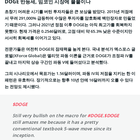
DOGE 반등세, 밈코인 시장에 불붙이나
초창기 어려운 시기를 버틴 투자자들은 큰 보상을 받았다. 2015년 저점에
서 무려 291,000% 급등하며 수많은 투자자를 암호화폐 백만장자로 만들었
기 때문이다. 그러나 2021년 정점 이후 DOGE는 아직 최고가를 회복하지
못했다. 현재 가격은 0.2546달러로, 고점 대비 약 65.3% 낮은 수준이지만
서서히 회복세를 이어가고 있다.
전문가들은 여전히 DOGE의 잠재력을 높게 본다. 국내 분석가 엑스포스 글
로벌(XForce Global)은 엘리엇 파동 이론을 근거로 DOGE가 조정파 IV를
끝내고 마지막 상승 구간인 파동 V에 들어섰다고 분석했다.
그의 시나리오에서 목표가는 1.56달러이며, 파동 IV의 저점을 지키는 한 이
패턴은 유효하다. 장기적으로는 향후 10년 안에 16달러까지 오를 수 있다
는 전망도 제시됐다.
$DOGE
Still very bullish on the macro for
#DOGE
.
$DOGE
still amazes me because it has a pretty
conventional textbook 5-wave move since its
inception.