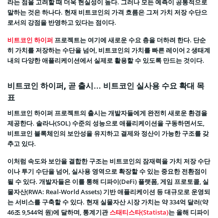
라는 점을 고려할 때 더욱 현실성이 높다. 그러나 모든 예측이 공통적으로
말하는 것은 하나다. 현재 비트코인의 가격 흐름은 그저 가치 저장 수단으
로서의 강점을 반영하고 있다는 점이다.
비트코인 하이퍼
프로젝트는 여기에 새로운 수요 층을 더하려 한다. 단순
히 가치를 저장하는 수단을 넘어, 비트코인의 가치를 빠른 레이어 2 생태계
내의 다양한 애플리케이션에서 실제로 활용할 수 있도록 만드는 것이다.
비트코인 하이퍼, 곧 출시… 비트코인 실사용 수요 확대 목
표
비트코인 하이퍼 프로젝트의 출시는 개발자들에게 완전히 새로운 환경을
제공한다. 솔라나(SOL) 수준의 성능으로 애플리케이션을 구동하면서도,
비트코인 블록체인의 보안성을 유지하고 결제와 정산이 가능한 구조를 갖
추고 있다.
이처럼 속도와 보안을 결합한 구조는 비트코인의 잠재력을 가치 저장 수단
이나 투기 수단을 넘어, 실사용 영역으로 확장할 수 있는 중요한 전환점이
될 수 있다. 개발자들은 이를 통해 디파이(DeFi) 플랫폼, 게임 프로토콜, 실
물자산(RWA: Real-World Assets) 기반 애플리케이션 등 대규모로 운영되
는 서비스를 구축할 수 있다. 현재 실물자산 시장 가치는 약 334억 달러(약
46조 9,544억 원)에 달하며, 통계기관
스태티스타(Statista)
는 올해 디파이