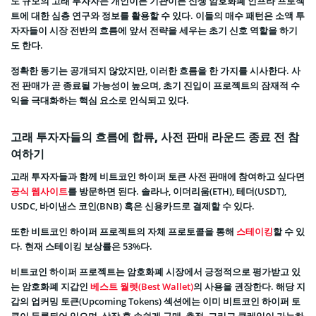
도 규모의 고래 투자자는 개인이든 기관이든 신생 암호화폐 인프라 프로젝
트에 대한 심층 연구와 정보를 활용할 수 있다. 이들의 매수 패턴은 소액 투
자자들이 시장 전반의 흐름에 앞서 전략을 세우는 초기 신호 역할을 하기
도 한다.
정확한 동기는 공개되지 않았지만, 이러한 흐름을 한 가지를 시사한다. 사
전 판매가 곧 종료될 가능성이 높으며, 초기 진입이 프로젝트의 잠재적 수
익을 극대화하는 핵심 요소로 인식되고 있다.
고래 투자자들의 흐름에 합류, 사전 판매 라운드 종료 전 참
여하기
고래 투자자들과 함께 비트코인 하이퍼 토큰 사전 판매에 참여하고 싶다면
공식 웹사이트
를 방문하면 된다. 솔라나, 이더리움(ETH), 테더(USDT),
USDC, 바이낸스 코인(BNB) 혹은 신용카드로 결제할 수 있다.
또한 비트코인 하이퍼 프로젝트의 자체 프로토콜을 통해
스테이킹
할 수 있
다. 현재 스테이킹 보상률은 53%다.
비트코인 하이퍼 프로젝트는 암호화폐 시장에서 긍정적으로 평가받고 있
는 암호화폐 지갑인
베스트 월렛(Best Wallet)
의 사용을 권장한다. 해당 지
갑의 업커밍 토큰(Upcoming Tokens) 섹션에는 이미 비트코인 하이퍼 토
큰이 등록되어 있으며, 상장 후 손쉽게 구매, 추적, 그리고 클레임이 가능하