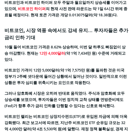
비트코인과 비트코인 하이퍼 모두 주말과 월요일까지 상승세를 이어가고
있으며,
비트코인 하이퍼
의 현재 사전 판매 라운드는 약 1일 6시간 뒤에 종
료될 예정이다. 현재 토큰 가격은 개당 0.013075달러(약 18.38원)다.
비트코인, 시장 역풍 속에서도 강세 유지… 투자자들은 추가
금리 인하 기대
10월 들어 비트코인 가격은 8.62% 상승하며, 이번 달 하루도 빠짐없이 상
승 마감했다. 현재는
12만 4,000달러
(약 1억 7,434만 원) 수준에 거래되고
있다.
비트코인 가격이 12만 5,000달러(약 1억 7,575만 원)를 돌파한 것은 미국
정부가 2주째 셧다운에 들어간 상황에서 일어난 것이다. 일반적으로 이런
상황은 투자 심리를 위축시키는 요인으로 작용한다.
그러나 암호화폐 시장은 오히려 반대로 움직였다. 주식과 암호화폐 모두
상승세를 보였으며, 투자자들은 이번 정치적 교착 상태를 연방준비제도
(Fed)가 향후 추가 금리 인하를 단행할 수 있다는 신호로 해석했다.
비트코인 랠리는 비트코인 상장지수펀드(ETF)로 유입된 자금에 의해 더욱
강화됐다. 최근 보고서에 따르면, 지난주 비트코인 ETF 순유입 규모는 32
억 4,000만 달러(약 4조 5,530억 원)에 달했다. 재정 정책 불확실성, 경제 지