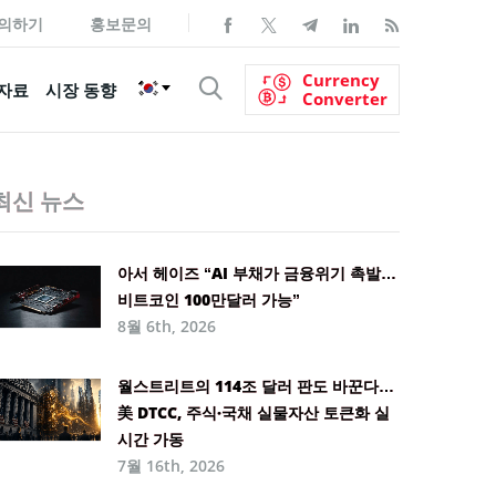
의하기
홍보문의
Currency
자료
시장 동향
Converter
최신 뉴스
아서 헤이즈 “AI 부채가 금융위기 촉발…
비트코인 100만달러 가능”
8월 6th, 2026
월스트리트의 114조 달러 판도 바꾼다…
美 DTCC, 주식·국채 실물자산 토큰화 실
시간 가동
7월 16th, 2026