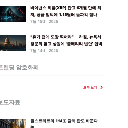
바이낸스 리플(XRP) 잔고 6개월 만에 최
저, 공급 압박에 1.15달러 돌파각 잡나
7월 15th, 2026
“휴가 전에 도장 찍어라”… 하원, 뉴욕서
청문회 열고 상원에 ‘클래리티 법안’ 압박
7월 14th, 2026
트렌딩 암호화폐
모두 보기
보도자료
월스트리트의 114조 달러 판도 바꾼다…
美 ...