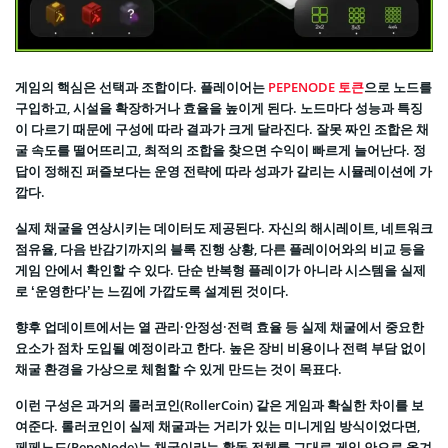
게임의 핵심은 선택과 조합이다. 플레이어는
PEPENODE 토큰
으로 노드를
구입하고, 시설을 확장하거나 효율을 높이게 된다. 노드마다 성능과 특징
이 다르기 때문에 구성에 따라 결과가 크게 달라진다. 잘못 짜인 조합은 채
굴 속도를 떨어뜨리고, 최적의 조합을 찾으면 수익이 빠르게 늘어난다. 정
답이 정해진 퍼즐보다는 운영 전략에 따라 성과가 갈리는 시뮬레이션에 가
깝다.
실제 채굴을 연상시키는 데이터도 제공된다. 자신의 해시레이트, 네트워크
점유율, 다음 반감기까지의 블록 진행 상황, 다른 플레이어와의 비교 등을
게임 안에서 확인할 수 있다. 단순 반복형 플레이가 아니라 시스템을 실제
로 ‘운영한다’는 느낌에 가깝도록 설계된 것이다.
향후 업데이트에서는 열 관리·안정성·전력 효율 등 실제 채굴에서 중요한
요소가 점차 도입될 예정이라고 한다. 높은 장비 비용이나 전력 부담 없이
채굴 환경을 가상으로 체험할 수 있게 만드는 것이 목표다.
이런 구성은 과거의 롤러코인(RollerCoin) 같은 게임과 확실한 차이를 보
여준다. 롤러코인이 실제 채굴과는 거리가 있는 미니게임 방식이었다면,
페페노드(PepeNode)는 채굴이라는 활동 전체를 그대로 게임 안으로 옮겨