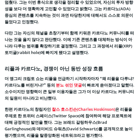
멈췄다. 그는 이번 휴식으로 생각을 정리할 수 있었으며, 자신의 투자 방향
성을 보다 더 명확하게 고민할 수 있었다고 밝혔다. 그는 카르다노(ADA)
중심의 콘텐츠를 지속하는 것이 과연 타당한지에 대해서도 스스로 의문이
들었다고 인정했다.
다만 그는 자신의 채널을 초창기부터 함께 키워온 카르다노 커뮤니티를 떠
나는 것을 옳지 않다고 판단했다. 이에 기존 콘텐츠를 대체하는 방식이 아
니라 다루는 범위를 확장하기로 결정했다. 그리고 그 과정에서 리플(XRP)
토끼굴(rabbit hole)에 빠지게 됐다고 설명했다.
리플과 카르다노, 경쟁이 아닌 동반 성장 흐름
더 앵그리 크립토 쇼는 리플을 언급하기 시작하자마자 “왜 리플을 다루냐?
카르다노를 버린거냐?” 등의
분노 섞인 댓글
이 빠르게 쏟아졌다고 말했다.
소수이지만 영향력이 큰 일부 이용자들은 그가 더 이상 카르다노 커뮤니티
의 일원이 아니라고 비난했다.
한편 카르다노의 창립자인
찰스 호스킨슨(Charles Hoskinson)
은 리플을
주제로 한 트위터 스페이스(Twitter Space)에 참여하며 해당 프로젝트에
대해 긍정적인 발언을 했다. 그는 브래드 갈링하우스(Brad
Garlinghouse)와 데이비드 슈워츠(David Schwartz)를 공개적으로 높이
평가했으며, 리플을 탈중앙화된 네트워크라고 평가했다.