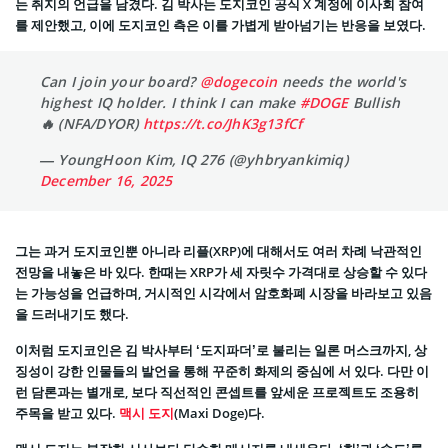
는 취지의 언급을 남겼다. 김 박사는 도지코인 공식 X 계정에 이사회 참여
를 제안했고, 이에 도지코인 측은 이를 가볍게 받아넘기는 반응을 보였다.
Can I join your board?
@dogecoin
needs the world's
highest IQ holder. I think I can make
#DOGE
Bullish
🔥 (NFA/DYOR)
https://t.co/JhK3g13fCf
— YoungHoon Kim, IQ 276 (@yhbryankimiq)
December 16, 2025
그는 과거 도지코인뿐 아니라 리플(XRP)에 대해서도 여러 차례 낙관적인
전망을 내놓은 바 있다. 한때는 XRP가 세 자릿수 가격대로 상승할 수 있다
는 가능성을 언급하며, 거시적인 시각에서 암호화폐 시장을 바라보고 있음
을 드러내기도 했다.
이처럼 도지코인은 김 박사부터 ‘도지파더’로 불리는 일론 머스크까지, 상
징성이 강한 인물들의 발언을 통해 꾸준히 화제의 중심에 서 있다. 다만 이
런 담론과는 별개로, 보다 직선적인 콘셉트를 앞세운 프로젝트도 조용히
주목을 받고 있다.
맥시 도지
(Maxi Doge)다.