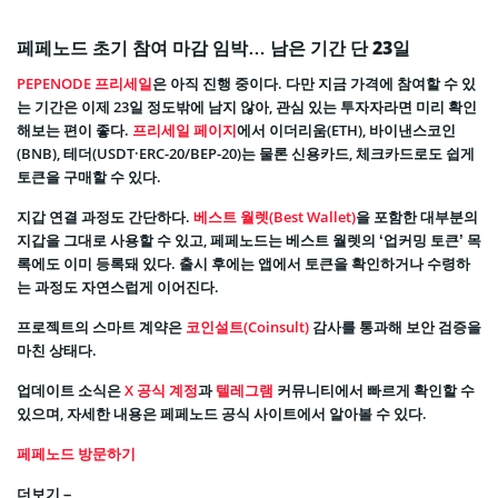
페페노드 초기 참여 마감 임박… 남은 기간 단 23일
PEPENODE 프리세일
은 아직 진행 중이다. 다만 지금 가격에 참여할 수 있
는 기간은 이제 23일 정도밖에 남지 않아, 관심 있는 투자자라면 미리 확인
해보는 편이 좋다.
프리세일 페이지
에서 이더리움(ETH), 바이낸스코인
(BNB), 테더(USDT·ERC-20/BEP-20)는 물론 신용카드, 체크카드로도 쉽게
토큰을 구매할 수 있다.
지갑 연결 과정도 간단하다.
베스트 월렛(Best Wallet)
을 포함한 대부분의
지갑을 그대로 사용할 수 있고, 페페노드는 베스트 월렛의 ‘업커밍 토큰’ 목
록에도 이미 등록돼 있다. 출시 후에는 앱에서 토큰을 확인하거나 수령하
는 과정도 자연스럽게 이어진다.
프로젝트의 스마트 계약은
코인설트(Coinsult)
감사를 통과해 보안 검증을
마친 상태다.
업데이트 소식은
X 공식 계정
과
텔레그램
커뮤니티에서 빠르게 확인할 수
있으며, 자세한 내용은 페페노드 공식 사이트에서 알아볼 수 있다.
페페노드 방문하기
더보기 –