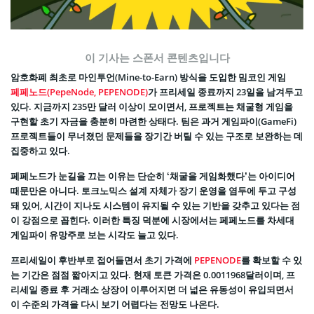
이 기사는 스폰서 콘텐츠입니다
암호화폐 최초로 마인투언(Mine-to-Earn) 방식을 도입한 밈코인 게임
페페노드(PepeNode, PEPENODE)
가 프리세일 종료까지 23일을 남겨두고
있다. 지금까지 235만 달러 이상이 모이면서, 프로젝트는 채굴형 게임을
구현할 초기 자금을 충분히 마련한 상태다. 팀은 과거 게임파이(GameFi)
프로젝트들이 무너졌던 문제들을 장기간 버틸 수 있는 구조로 보완하는 데
집중하고 있다.
페페노드가 눈길을 끄는 이유는 단순히 ‘채굴을 게임화했다’는 아이디어
때문만은 아니다. 토크노믹스 설계 자체가 장기 운영을 염두에 두고 구성
돼 있어, 시간이 지나도 시스템이 유지될 수 있는 기반을 갖추고 있다는 점
이 강점으로 꼽힌다. 이러한 특징 덕분에 시장에서는 페페노드를 차세대
게임파이 유망주로 보는 시각도 늘고 있다.
프리세일이 후반부로 접어들면서 초기 가격에
PEPENODE
를 확보할 수 있
는 기간은 점점 짧아지고 있다. 현재 토큰 가격은 0.0011968달러이며, 프
리세일 종료 후 거래소 상장이 이루어지면 더 넓은 유동성이 유입되면서
이 수준의 가격을 다시 보기 어렵다는 전망도 나온다.