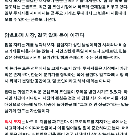
맥시 도지는 복잡한 서사보다 단순한 메시지를 내세운다. ‘힘’과 ‘속도’를
강조하는 콘셉트로, 최근 밈 코인 시장에서 빠르게 존재감을 키우고 있다.
일부 투자자들 사이에서는 곧 주요 거래소 무대에서 그 반응이 시험대에
오를 수 있다는 관측도 나온다.
암호화폐 시장, 결국 알파 독이 이긴다
집을 지키는 개를 생각해보자. 침입자가 성인 남성이라면 치와와나 비숑
프리제를 떠올리지는 않는다. 자연스럽게 독일 셰퍼드나 도베르만, 핏불
같은 선택지로 시선이 옮겨간다. 힘과 존재감이 주는 신뢰 때문이다.
이 논리는 토큰 선택에서도 크게 다르지 않다. 투자자들은 시장에서 가장
작은 존재보다, 한눈에 분위기를 장악하는 쪽에 끌린다. 암호화폐 시장 역
시 위계가 분명한 공간이고, 밈 코인이라고 해서 예외는 아니다.
한때는 귀엽고 가벼운 콘셉트의 코인들이 주목을 받던 시기도 있었다. 하
지만 시간이 지나면서 시장의 관심은 점점 더 강한 서사와 에너지를 가진
대상으로 이동해 왔다. 나중에 돌아봤을 때 “그때 왜 안 샀을까”라는 말을
남기게 만드는 자산들이다.
맥시 도지
는 바로 이 지점을 파고든다. 이 프로젝트를 지지하는 쪽에서는
사고력이나 아이디어만큼이나 이를 밀어붙일 힘이 중요하다고 본다. 머리
만 좋은 것보다, 실행력을 갖춘 쪽이 결국 시장에서 살아남는다는 시각이