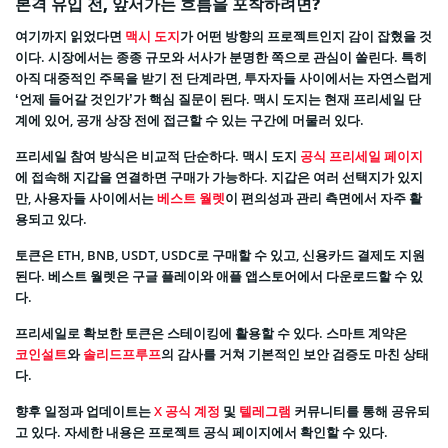
본격 유입 전, 앞서가는 흐름을 포착하려면?
여기까지 읽었다면
맥시 도지
가 어떤 방향의 프로젝트인지 감이 잡혔을 것
이다. 시장에서는 종종 규모와 서사가 분명한 쪽으로 관심이 쏠린다. 특히
아직 대중적인 주목을 받기 전 단계라면, 투자자들 사이에서는 자연스럽게
‘언제 들어갈 것인가’가 핵심 질문이 된다. 맥시 도지는 현재 프리세일 단
계에 있어, 공개 상장 전에 접근할 수 있는 구간에 머물러 있다.
프리세일 참여 방식은 비교적 단순하다. 맥시 도지
공식 프리세일 페이지
에 접속해 지갑을 연결하면 구매가 가능하다. 지갑은 여러 선택지가 있지
만, 사용자들 사이에서는
베스트 월렛
이 편의성과 관리 측면에서 자주 활
용되고 있다.
토큰은 ETH, BNB, USDT, USDC로 구매할 수 있고, 신용카드 결제도 지원
된다. 베스트 월렛은 구글 플레이와 애플 앱스토어에서 다운로드할 수 있
다.
프리세일로 확보한 토큰은 스테이킹에 활용할 수 있다. 스마트 계약은
코인설트
와
솔리드프루프
의 감사를 거쳐 기본적인 보안 검증도 마친 상태
다.
향후 일정과 업데이트는
X 공식 계정
및
텔레그램
커뮤니티를 통해 공유되
고 있다. 자세한 내용은 프로젝트 공식 페이지에서 확인할 수 있다.