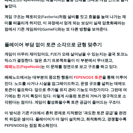
놓았다.
게임 구조는 팩토리오(Factorio)처럼 설비를 짓고 효율을 높여 나가는 재
미를 떠올리게 하지만, 이 과정에서 얻게 되는 보상이 실제 암호화폐라는
점에서 기존 게임파이(GameFi)와는 또 다른 방향을 보여준다.
플레이어 부담 없이 토큰 소각으로 균형 맞추기
게임이 아무리 재미있어도, P2E가 오래 살아남을 수 있는지는 결국 토크노
믹스가 결정한다. 많은 초기 프로젝트들이 이 부분에서 무너졌고,
페페노드(PepeNode)
는 이 문제를 정면으로 보고 구조를 짜고 있다.
페페노드에서는 대부분의 중요한 행동이
PEPENODE 토큰
을 통해 이루어
진다. 노드를 사거나 시설을 업그레이드하고, 운영 규모를 넓히는 데에도
토큰이 필요하다. 앞으로 추가될 유지 관리 기능도 마찬가지다. 그런데 여
기에는 한 가지 특징이 있다. 이렇게 사용된 토큰의 70%가 영구적으로 소
각된다는 점이다. 게임이 활성화될수록 토큰 공급이 줄어드는 구조다.
이 방식은 기존 P2E에서 흔히 문제로 지적됐던 ‘과도한 토큰 공급’을 완전
히 뒤집은 셈이다. 플레이어가 더 많이 설치하고, 최적화하고, 경쟁할수록
PEPENODE는 점점 희소해진다.